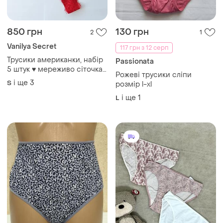
850 грн
130 грн
2
1
Vanilya Secret
117 грн з 12 серп
Трусики американки, набір
Passionata
5 штук ♥️ мереживо сіточка,
Рожеві трусики сліпи
vanilya secret, туреччина
і ще
3
S
розмір l-xl
і ще
1
L