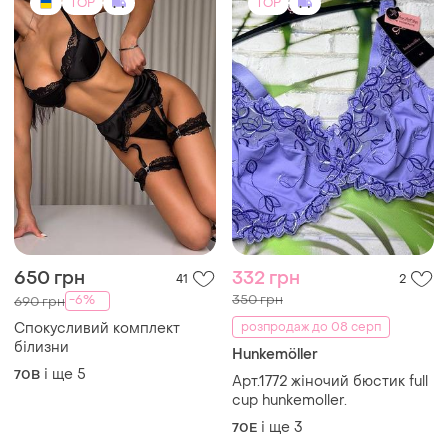
TOP
TOP
650 грн
332 грн
41
2
350 грн
-6%
690 грн
Спокусливий комплект
розпродаж до 08 серп
білизни
Hunkemöller
і ще
5
70B
Арт.1772 жіночий бюстик full
cup hunkemoller.
і ще
3
70E