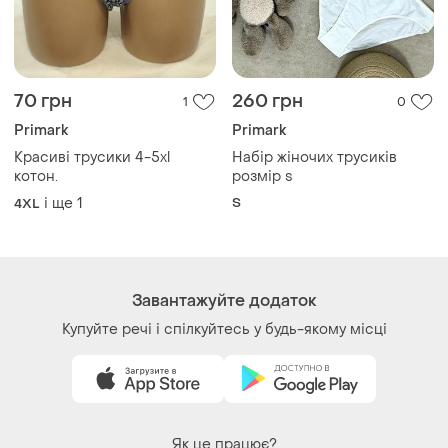
70 грн
260 грн
1
0
Primark
Primark
Красиві трусики 4-5xl
Набір жіночих трусиків
котон.
розмір s
і ще
1
S
4XL
Завантажуйте додаток
Купуйте речі і спілкуйтесь у будь-якому місці
Як це працює?