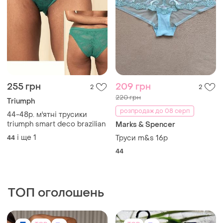
255 грн
209 грн
2
2
220 грн
Triumph
розпродаж до 08 серп
44-48р. м'ятні трусики
triumph smart deco brazilian
Marks & Spencer
і ще
1
44
Труси m&s 16р
44
ТОП оголошень