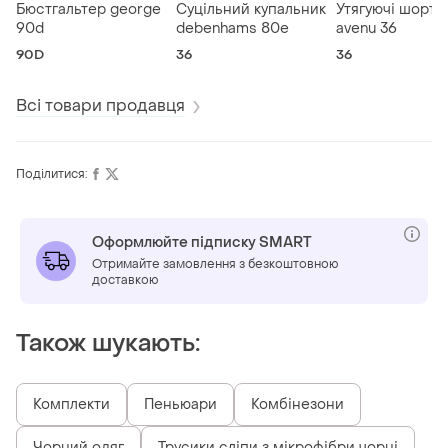
Бюстгальтер george
Суцільний купальник
Утягуючі шорти
90d
debenhams 80e
avenu 36
90D
36
36
Всі товари продавця
Поділитися:
Оформлюйте підписку SMART
Отримайте замовлення з безкоштовною
доставкою
Також шукають:
Комплекти
Пеньюари
Комбінезони
Чорний одяг
Трусики сліпи з мікрофібри чорні