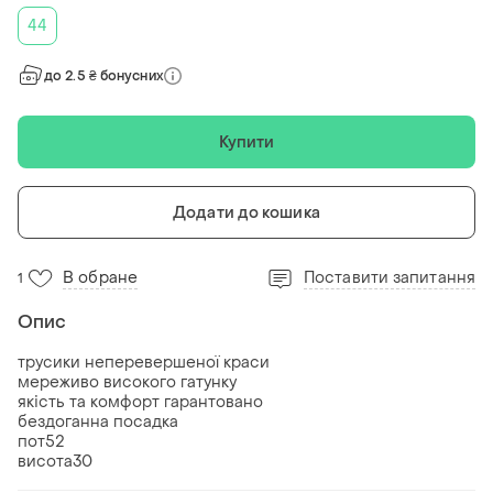
44
до 2.5 ₴ бонусних
Купити
Додати до кошика
В обране
Поставити запитання
1
Опис
трусики неперевершеної краси
мереживо високого гатунку
якість та комфорт гарантовано
бездоганна посадка
пот52
висота30