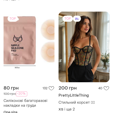
TOP
TOP
80 грн
200 грн
132
40
-20%
100 грн
PrettyLittleThing
Силіконові багаторазові
Стильний корсет ❤️‍🔥
накладки на груди
і ще
2
ХS
One size