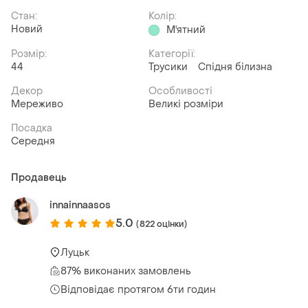
Стан:
Колір:
Новий
М'ятний
Розмір:
Категорії:
44
Трусики
Спідня білизна
Декор
Особливості
Мереживо
Великі розміри
Посадка
Середня
Продавець
innainnaasos
5.0
(822 оцінки)
Луцьк
87% виконаних замовлень
Відповідає протягом 6ти годин