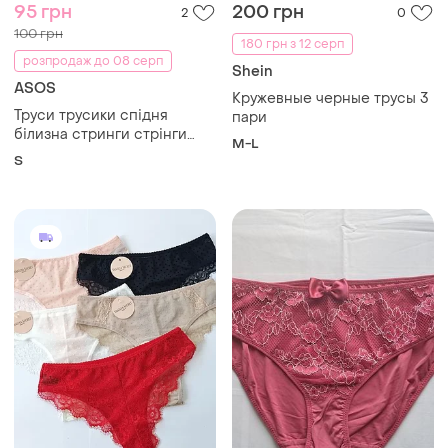
95 грн
200 грн
2
0
100 грн
180 грн з 12 серп
розпродаж до 08 серп
Shein
ASOS
Кружевные черные трусы 3
Труси трусики спідня
пари
білизна стринги стрінги
M-L
сток
S