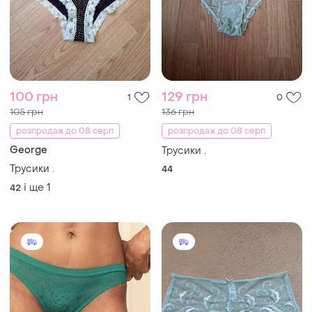
100 грн
129 грн
1
0
105 грн
136 грн
розпродаж до 08 серп
розпродаж до 08 серп
George
Трусики .
Трусики .
44
і ще
1
42