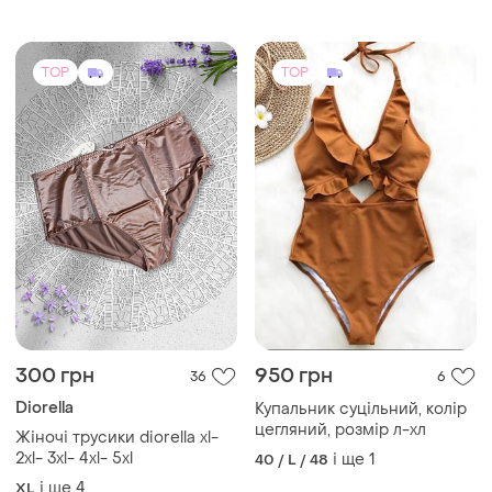
TOP
TOP
300 грн
950 грн
36
6
Diorella
Купальник суцільний, колір
цегляний, розмір л-хл
Жіночі трусики diorella xl-
2xl- 3xl- 4xl- 5xl
і ще
1
40 / L / 48
і ще
4
XL