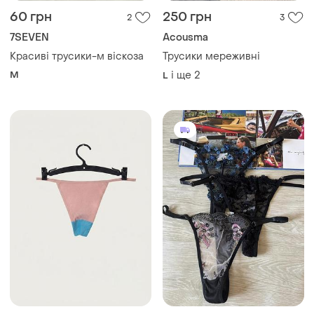
60 грн
250 грн
2
3
7SEVEN
Acousma
Красиві трусики-м віскоза
Трусики мереживні
M
і ще
2
L