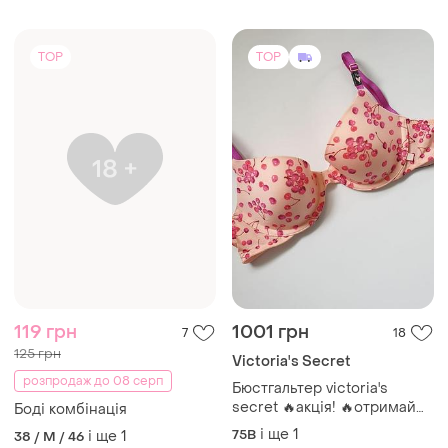
TOP
TOP
119 грн
1001 грн
7
18
125 грн
Victoria's Secret
розпродаж до 08 серп
Бюстгальтер victoria's
secret 🔥акція! 🔥отримай
Боді комбінація
знижку 13%
і ще
1
75B
і ще
1
38 / M / 46