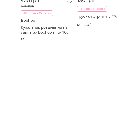
450 грн
130 грн
1
630 грн
117 грн з 12 серп
405 грн з 12 серп
Трусики стрінги 👙🩲
Boohoo
і ще
1
M
Купальник роздільний на
зав'язках boohoo m uk 10
бразиліана
M