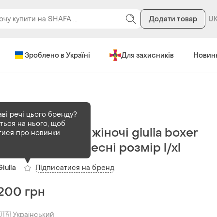
Додати товар
Зроблено в Україні
Для захисників
Новин
В наявності
1 шт
аві речі цього бренду?
ться на нього, щоб
Труси-шортики жіночі giulia boxer
тися про новинки
briefs чорні і тілесні розмір l/xl
Підписатися на бренд
Giulia
200 грн
🇺🇦 Український