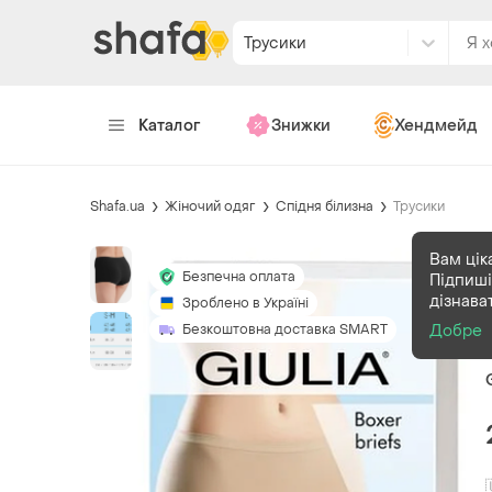
Трусики
Каталог
Знижки
Хендмейд
Shafa.ua
Жіночий одяг
Спідня білизна
Трусики
Вам цік
Безпечна оплата
Підпиші
дізнава
Зроблено в Україні
Безкоштовна доставка SMART
Добре