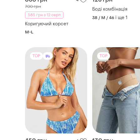
4
700 грн
Боді комбінація
585 грн з 12 серп
і ще
1
38 / M / 46
Коригуючий корсет
M-L
TOP
TOP