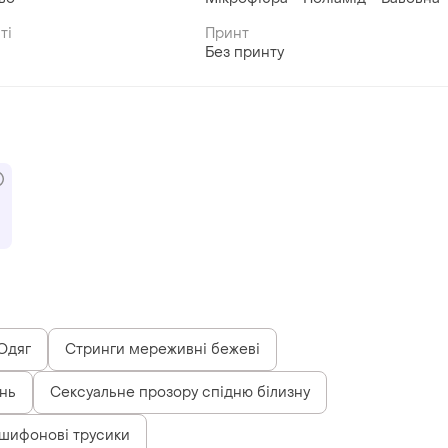
ті
Принт
Без принту
Одяг
Стринги мереживні бежеві
ень
Сексуальне прозору спідню білизну
 шифонові трусики