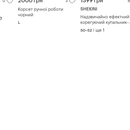
2000 грн
1599 грн
0
3
8
SHEKINI
Корсет ручної роботи
чорний
Надзвичайно ефектний
😍
корегуючий купальник-
L
сукня із квітковим при
і ще
1
50-52
на елегантну панянку.