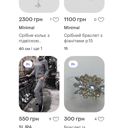
2300 грн
1100 грн
1
0
Minimal
Minimal
Срібне кольє з
Срібний браслет з
підвіскою
фіанітами р.15
метелики та
і ще
1
15
40 см
вставками фіанітів
550 грн
300 грн
9
4
SL.IRA
Браслет із