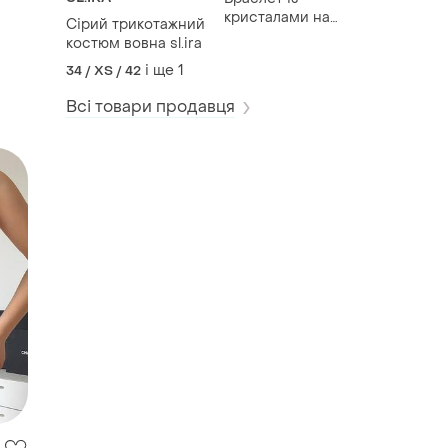
кристалами на
Сірий трикотажний
прозорій основі
костюм вовна sl.ira
і ще
1
34 / XS / 42
Всі товари продавця