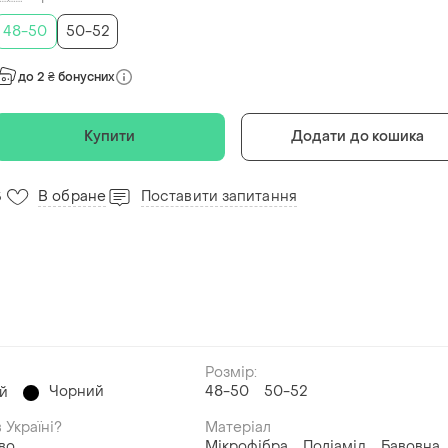
48-50
50-52
до 2 ₴ бонусних
Купити
Додати до кошика
В обране
Поставити запитання
5
Розмір:
Чорний
48-50
50-52
й
 Україні?
Матеріал
во
Мікрофібра
Поліамід
Бавовна