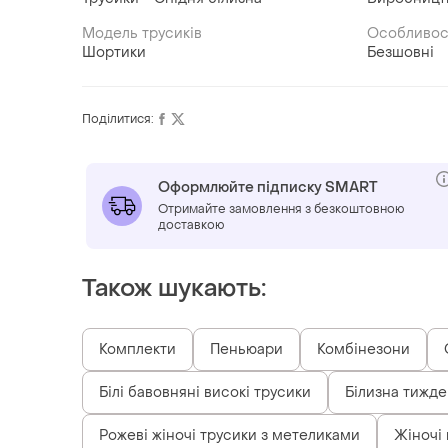
Модель трусиків
Особливос
Шортики
Безшовні
Поділитися:
Оформлюйте підписку SMART
Отримайте замовлення з безкоштовною
доставкою
Також шукають:
Комплекти
Пеньюари
Комбінезони
Білі бавовняні високі трусики
Білизна тижд
Рожеві жіночі трусики з метеликами
Жіночі