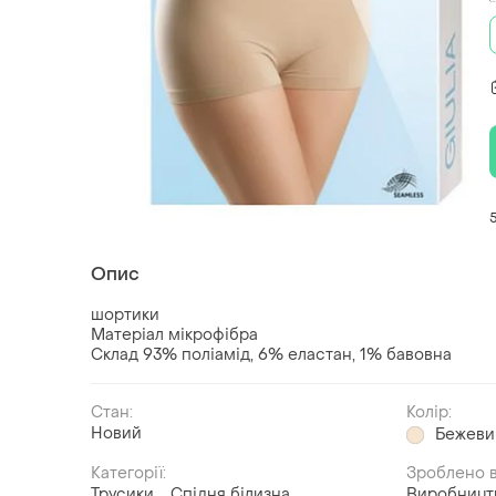
Опис
шортики
Матеріал мікрофібра
Склад 93% поліамід, 6% еластан, 1% бавовна
Стан:
Колір:
Новий
Бежеви
Категорії:
Зроблено в
Трусики
Спідня білизна
Виробницт