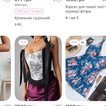
7
3
29
500 грн
Корсет для тонкої талії 
корекції фігури
359 грн з 12 серп
і ще
2
Купальник суцільний
S
L-XL
TOP
TOP