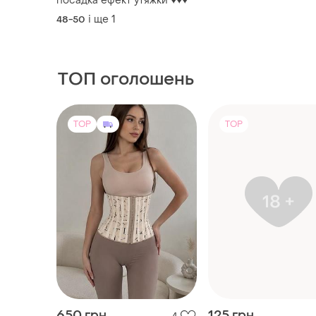
посадка ефект утяжки ♥️♥️♥️
і ще
1
48-50
ТОП оголошень
TOP
TOP
650 грн
125 грн