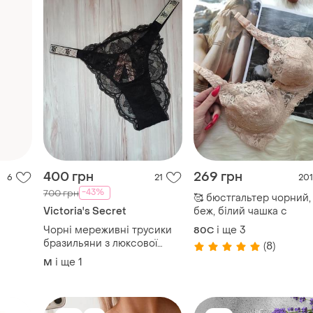
400 грн
269 грн
6
21
201
-43%
700 грн
🥰 бюстгальтер чорний,
Victoria's Secret
беж, білий чашка с
Чорні мереживні трусики
і ще
3
80C
бразильяни з люксової
(8)
колекції вікторія сікрет
і ще
1
M
оригінал very sexy victoria's
secret