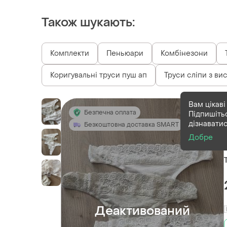
Також шукають:
Комплекти
Пеньюари
Комбінезони
Коригувальні труси пуш ап
Труси сліпи з ви
Вам цікаві
Безпечна оплата
Підпишіть
дізнавати
Безкоштовна доставка SMART
Добре
Деактивований