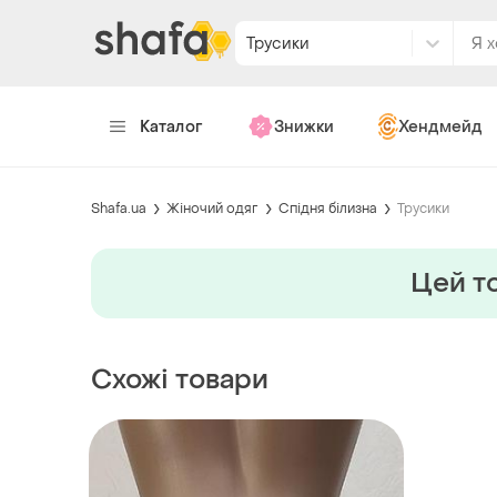
Трусики
Каталог
Знижки
Хендмейд
Shafa.ua
Жіночий одяг
Спідня білизна
Трусики
Цей то
Схожі товари