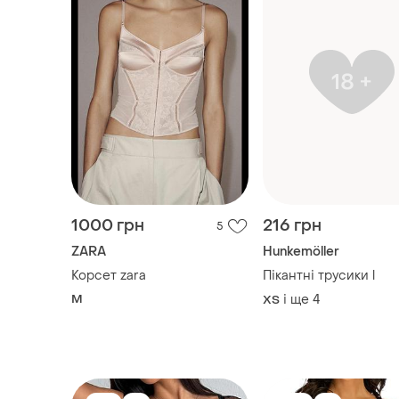
1000 грн
216 грн
5
ZARA
Hunkemöller
Корсет zara
Пікантні трусики l
M
і ще
4
ХS