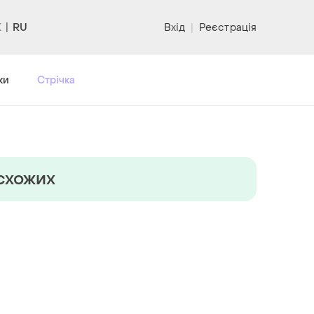
RU
Вхід
|
Реєстрація
ки
Стрічка
 схожих