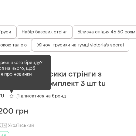
Труси
Набір базових стрінг
Білизна спідня 46 50 розм
сокою талією
Жіночі трусики на гумці victoria's secret
Деактивований
1 шт
 речі цього бренду?
ся на нього, щоб
Бавовняні трусики стрінги з
ся про новинки
мереживом комплект 3 шт tu
Підписатися на бренд
TU
200 грн
🇺🇦 Український