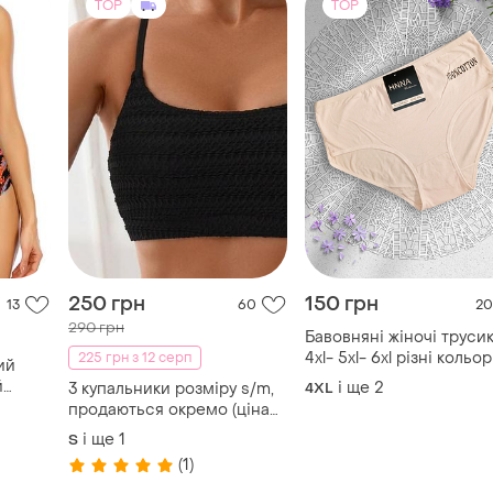
TOP
TOP
250 грн
150 грн
13
60
20
290 грн
Бавовняні жіночі труси
4xl- 5xl- 6xl різні кольо
225 грн з 12 серп
ий
і ще
2
3 купальники розміру s/m,
4XL
ым
продаються окремо (ціна
300 грн за кожний)
і ще
1
S
(1)