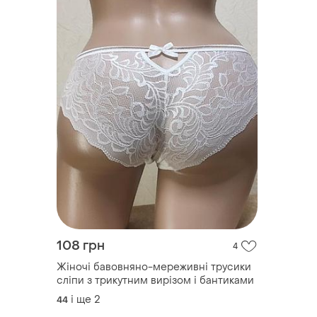
108 грн
4
Жіночі бавовняно-мереживні трусики
сліпи з трикутним вирізом і бантиками
і ще
2
44