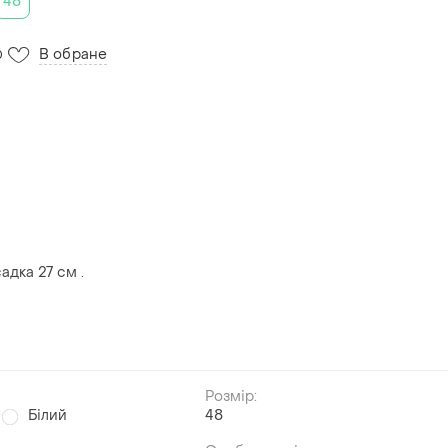
48
В обране
0
адка 27 см .
Розмір:
Білий
48