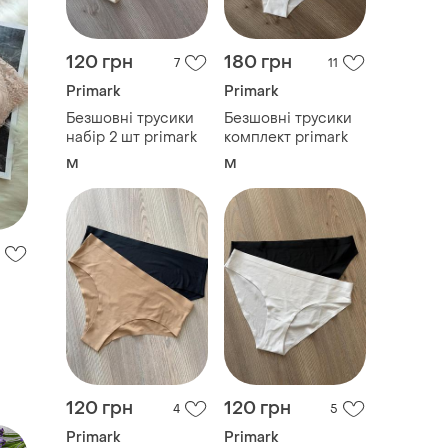
120 грн
180 грн
7
11
Primark
Primark
Безшовні трусики
Безшовні трусики
набір 2 шт primark
комплект primark
M
M
120 грн
120 грн
4
5
Primark
Primark