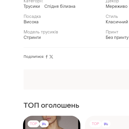
Категорії:
Декор
Трусики
Спідня білизна
Мереживо
Посадка
Стиль
Висока
Класичний
Модель трусиків
Принт
Стринги
Без принту
Поділитися:
Оформлюйте підписку SMART
Отримайте замовлення з безкоштовною
доставкою
ТОП оголошень
TOP
TOP