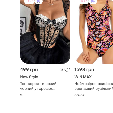
TOP
TOP
499 грн
1598 грн
25
New Style
WIN.MAX
Топ-корсет жіночий s
Неймовірно розкішн
чорний у горошок
брендовий суцільний
мереживо фатін чашка з
купальник із яскрав
S
50-52
пуш-апом новий каркасний
візерунком пейслі (