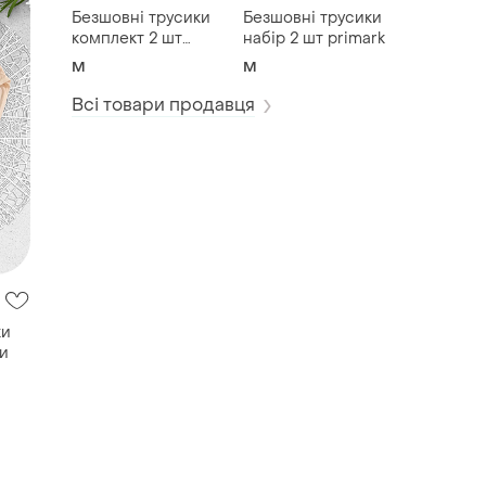
Безшовні трусики
Безшовні трусики
комплект 2 шт
набір 2 шт primark
primark
M
M
Всі товари продавця
ки
ри