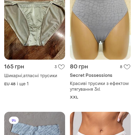
300 грн
190 грн
0
7
-33%
280 грн
Трусики безшовні стрінги
Lanny mode
L
Трусики жіночі lanny mode
51382 сліпи мереживо
і ще
4
L