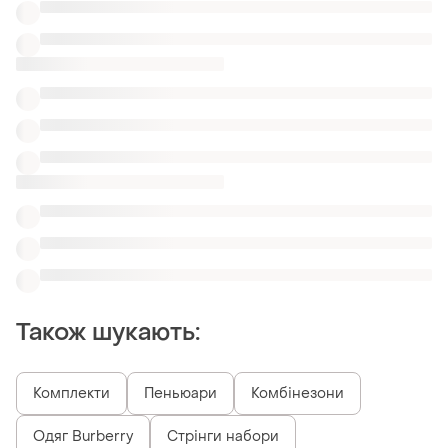
Комплекти
Пеньюари
Комбінезони
Одяг Burberry
Стрінги набори
Короткі шорти утяжка
Трусики тижні
Труси шортики бавовняні
Жіночі трусики c перлами
Трусики sealine
Схожі товари