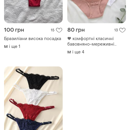
100 грн
1
Набір жіночих стрингів
і ще
4
ХS
ТОП оголошень
TOP
TOP