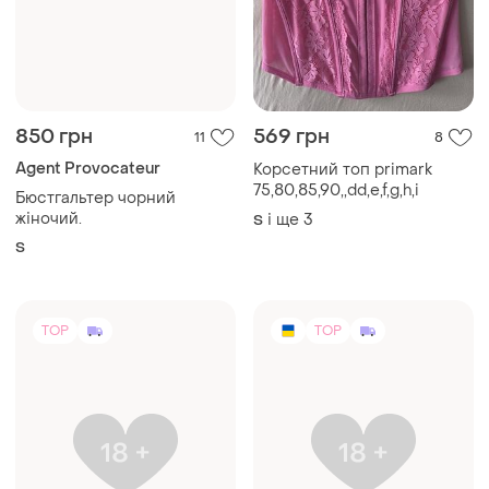
216 грн
550 грн
6
0
Hunkemöller
Комплект білизни білий +
рожевий
Пікантні трусики l
M
і ще
4
ХS
TOP
TOP