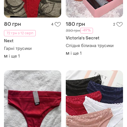
100 грн
80 грн
15
13
Бразиліани висока посадка
🧡 комфортні класичні
бавовняно-мереживні
і ще
1
M
трусики сліпи
і ще
4
M