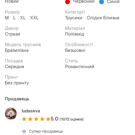
Новий
Червоний
Синій
Розмір:
Категорії:
M
L
XL
XXL
Трусики
Спідня білизна
Декор
Матеріал
Стрази
Поліамід
Модель трусиків
Особливості
Бразиліана
Безшовні
Посадка
Стиль
Середня
Романтичний
Принт
Без принту
Продавець
ludaseva
5.0
(1072 оцінки)
Супер-продавець