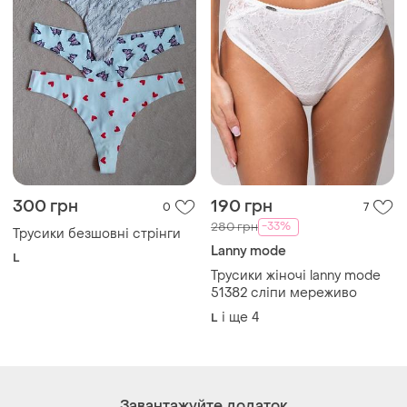
Завантажуйте додаток
Купуйте речі і спілкуйтесь у будь-якому місці
Як це працює?
Україна, 02121, місто Київ, Харківське шосе, будинок
201-203, літера 4Г
Політика конфіденційності
Договір-оферта
Контакти
Ми у соц.мережах