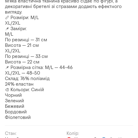
М’яка еластична тканина красиво сідає по фігурі, а
декоративні бретелі зі стразами додають ефектного
вигляду.
📏 Розміри: M/L
XL/2XL
📌 Заміри:
M/L
По резинці — 31 см
Висота — 21 см
XL/2XL
По резинці — 33 см
Висота — 22 см
📌 Розмірна сітка: M/L — 44-46
XL/2XL — 48-50
Склад: 76% поліамід
24% еластан
🎨 Кольори: Синій
Чорний
Зелений
Бежевий
Бордовий
Фіолетовий
Стан:
Колір: