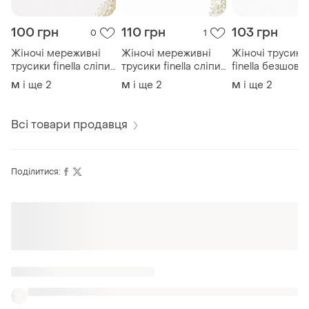
100 грн
110 грн
103 грн
0
1
Жіночі мереживні
Жіночі мереживні
Жіночі трусики
трусики finella сліпи
трусики finella сліпи,
finella безшовні
із сіточкою середня
віскоза, м'які та
середня посадк
і ще
2
і ще
2
і ще
2
M
M
M
посадка m l xl
комфортні, m l xl
жакардовий
візерунок m-l-x
Всі товари продавця
Поділитися:
Оформлюйте підписку SMART
Отримайте замовлення з безкоштовною
доставкою
Також шукають: