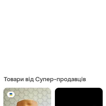
36 грн
100 грн
0
0
Набір трусиків стринги
32 грн з 12 серп
і ще
1
UA 48
Бесшовные трусики
M-L