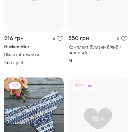
199 грн
790 грн
3
1
Victoria's Secret
Сексуальний комплект
білизни. мереживна жіноча
Безшовні трусики стринги
білизна sm2120/2
стрінги victorias secret
і ще
3
S
(1)
і ще
1
M