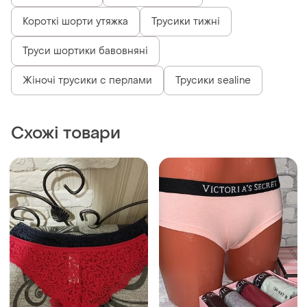
80 грн
180 грн
4
2
-49%
350 грн
72 грн з 12 серп
Victoria's Secret
Next
Спідня білизна трусики
Гарні трусики
і ще
1
M
і ще
1
M