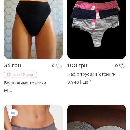
450 грн
120 грн
4
1
Victoria's Secret
Hunkemöller
Трусики преміум колекції
Трусики стринги
victorias secret
hunkemoller 2 xl
ХS
XXL