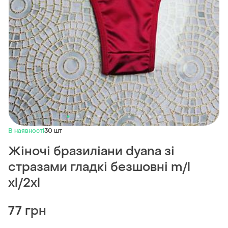
В наявності
30 шт
Жіночі бразиліани dyana зі
стразами гладкі безшовні m/l
xl/2xl
77 грн