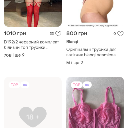
850 грн
569 грн
11
8
Agent Provocateur
Корсетний топ primark
75,80,85,90,,dd,e,f,g,h,i
Бюстгальтер чорний
жіночий.
і ще
3
S
S
TOP
TOP