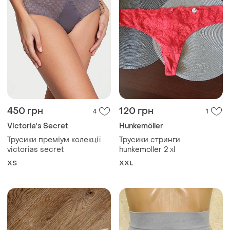
165 грн
80 грн
3
8
Secret Possessions
Шикарні,атласні трусики
Красиві трусики з ефектом
і ще
1
EU 48
утягування 3xl.
XXL