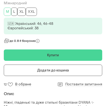
Міжнародний
M
L
XL
XXL
🇺🇦 Український: 46, 46-48
Європейський: 38
до 0.8 ₴ бонусних
Купити
Додати до кошика
В обране
Поставити запитання
12
Опис
Ніжні, гладенькі та дуже стильні бразиліани DYANA ✨