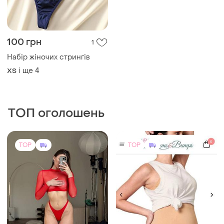
1010 грн
800 грн
33
0
Blanqi
D192/2 червоний комплект
білизни топ трусики
Оригінальні трусики для
панчохи
вагітних blanqi seamless
і ще
9
70B
over belly support brief
і ще
2
M
TOP
TOP