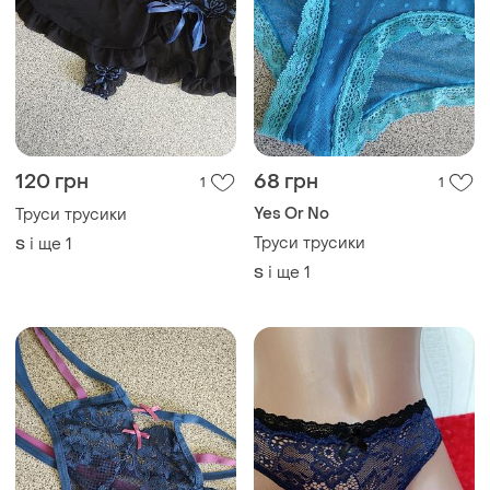
120 грн
68 грн
1
1
Yes Or No
Труси трусики
Труси трусики
і ще
1
S
і ще
1
S