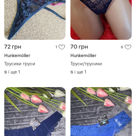
72 грн
70 грн
1
6
Hunkemöller
Hunkemöller
Трусики труси
Труси/трусики
і ще
1
і ще
1
S
S