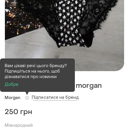
Вам цікаві речі цього бренду?
Підпишіться на нього, щоб
В наявності
1 шт
дізнаватися про новинки
Труси з мереживом morgan
Добре
Підписатися на бренд
Morgan
250 грн
Міжнародний