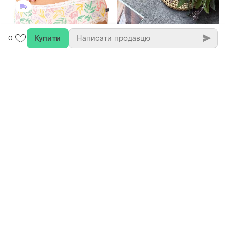
Купити
0
640 грн
125 грн
1
4
Key
Avant-Premiere
Трусики жіночі key lpc-576
Стрінги з сітки червоні з
міді бікіні віскоза набір 2
стразами
штуки
і ще
2
S
L