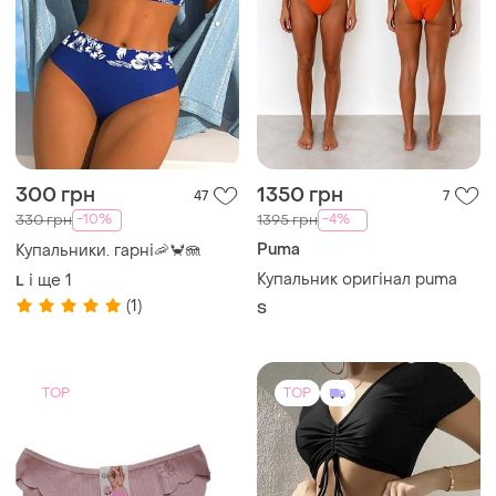
300 грн
1350 грн
47
7
-10%
-4%
330 грн
1395 грн
Puma
Купальники. гарні🦐🦀🪼
Купальник оригінал puma
і ще
1
L
(1)
S
TOP
TOP