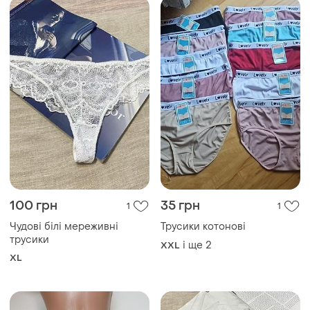
100 грн
35 грн
1
1
Чудові білі мереживні
Трусики котонові
трусики
і ще
2
XXL
XL