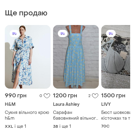
Ще продаю
990 грн
1200 грн
1500 грн
0
2
H&M
Laura Ashley
LIVY
Сукня вільного крою
Сарафан
Бюст шовковий
h&m
бавовняний вільного
кісточках та то
крою laura ashley
поролоні livy
і ще
1
і ще
1
70C
XXL
38