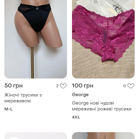
50 грн
100 грн
2
0
George
Жіночі трусики з
мереживом.
George нові чудові
мереживні рожеві трусики
M-L
4XL