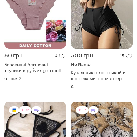
60 грн
500 грн
4
15
No Name
Бавовняні безшовні
трусики в рубчик gerricoll з
Купальник с кофточкой и
хвилястим краєм, розміри l,
шортиками. полиэстер
і ще
2
S
xl, xxl
80% нейлон 20%
S
TOP
TOP