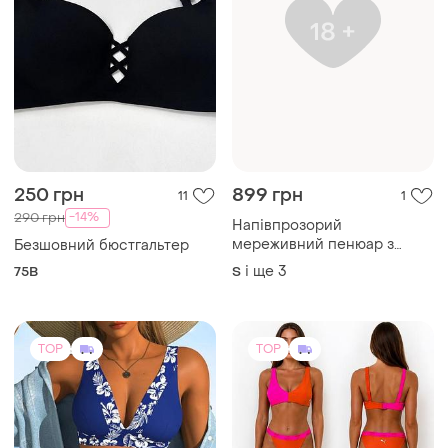
250 грн
899 грн
11
1
-14%
290 грн
Напівпрозорий
мереживний пенюар з
Безшовний бюстгальтер
трусиками та панчохами,
і ще
3
75B
S
do4076
TOP
TOP