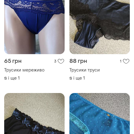
65 грн
88 грн
3
1
Трусики мереживо
Трусики труси
і ще
1
і ще
1
S
S