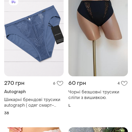
270 грн
60 грн
6
4
Autograph
Чорні безшовні трусики
сліпи з вишивкою.
Шикарні брендові трусики
autograph ( одяг смарт-
L
кежуал, розроблений
38
ексклюзивно для
marks&spencer) оригінал
розмір 38 євро