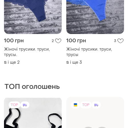
100 грн
100 грн
2
3
Жіночі трусики. труси,
Жіночі трусики. труси,
трусы.
трусы
і ще
2
і ще
3
S
S
ТОП оголошень
TOP
TOP