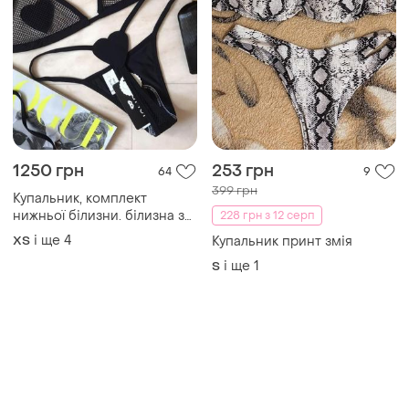
1250 грн
253 грн
64
9
399 грн
Купальник, комплект
нижньої білизни. білизна з
228 грн з 12 серп
сіткою , білизна зі с
і ще
4
ХS
Купальник принт змія
рингами , купальник
і ще
1
S
стригти, купальник
трикутник