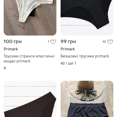
100 грн
99 грн
1
10
Primark
Primark
Трусики стринги еластичні
Безшовні трусики primark
модал primark
і ще
1
42
S