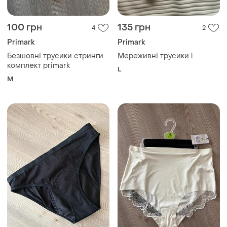
100 грн
135 грн
4
2
Primark
Primark
Безшовні трусики стринги
Мереживні трусики l
комплект primark
L
M