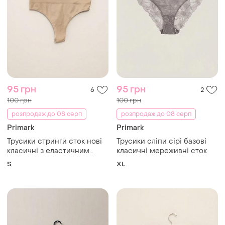
95 грн
95 грн
6
2
100 грн
100 грн
розпродаж до 08 серп
розпродаж до 08 серп
Primark
Primark
Трусики стринги сток нові
Трусики сліпи сірі базові
класичні з еластичним
класичні мереживні сток
поясом
S
XL