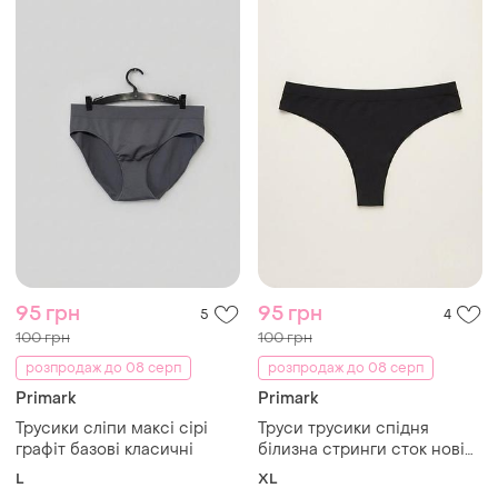
95 грн
95 грн
5
4
100 грн
100 грн
розпродаж до 08 серп
розпродаж до 08 серп
Primark
Primark
Трусики сліпи максі сірі
Труси трусики спідня
графіт базові класичні
білизна стринги сток нові
чорні
L
XL