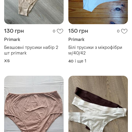
130 грн
150 грн
0
0
Primark
Primark
Безшовні трусики набір 2
Білі трусики з мікрофібри
шт primark
м/40/42
ХS
і ще
1
40