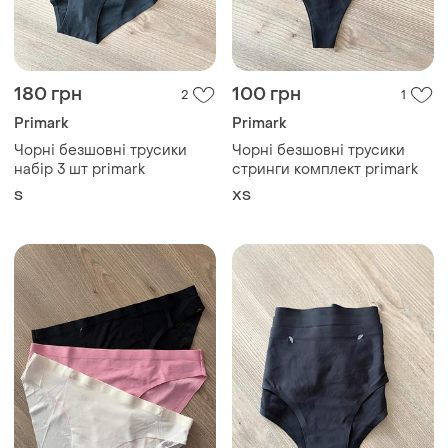
180 грн
100 грн
2
1
Primark
Primark
Чорні безшовні трусики
Чорні безшовні трусики
набір 3 шт primark
стринги комплект primark
S
ХS