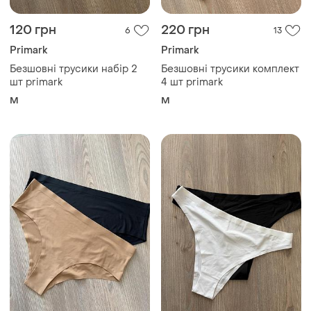
120 грн
220 грн
6
13
Primark
Primark
Безшовні трусики набір 2
Безшовні трусики комплект
шт primark
4 шт primark
M
M