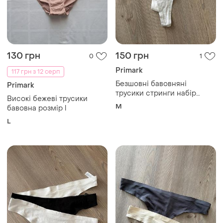
130 грн
150 грн
0
1
Primark
117 грн з 12 серп
Безшовні бавовняні
Primark
трусики стринги набір
Високі бежеві трусики
primark
M
бавовна розмір l
L