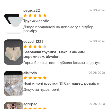
page_a22
07.08.2026
Трусики esotiq
Дякую продавцеві за допомогу в підборі
розміру.
sevash1223
07.08.2026
Бавовняні трусики - максі з ніжним
мереживом, biweier .
Гарна білизна, все підійшло ідеально, дякую.
allalitvin
07.08.2026
Нові жіночі трусики f&f бангладеш розмір м
Дякую за чудові речі.
agropac
07.08.2026