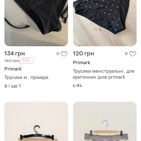
134 грн
120 грн
0
0
-5%
140 грн
Primark
Primark
Трусики менструальні , для
критичних днів primark
Трусики м , прімарк
L-XL
і ще
1
S