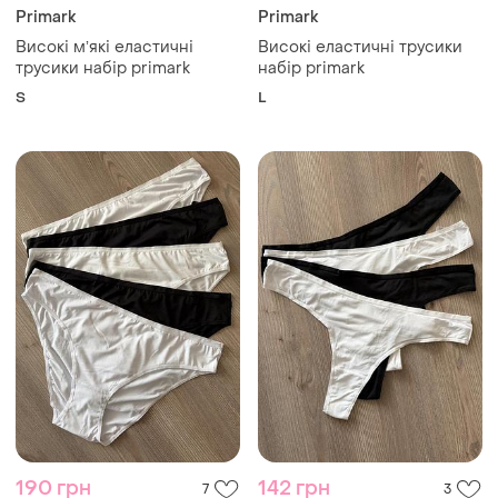
Primark
Primark
Високі мʼякі еластичні
Високі еластичні трусики
трусики набір primark
набір primark
S
L
190 грн
142 грн
7
3