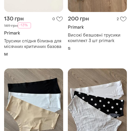
130 грн
200 грн
0
2
-13%
149 грн
Primark
Primark
Високі безшовні трусики
комплект 3 шт primark
Трусики спідня білизна для
місячних критичних базова
S
M