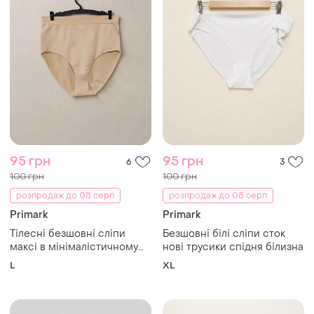
95 грн
95 грн
6
3
100 грн
100 грн
розпродаж до 08 серп
розпродаж до 08 серп
Primark
Primark
Тілесні безшовні сліпи
Безшовні білі сліпи сток
максі в мінімалістичному
нові трусики спідня білизна
стилі
L
XL