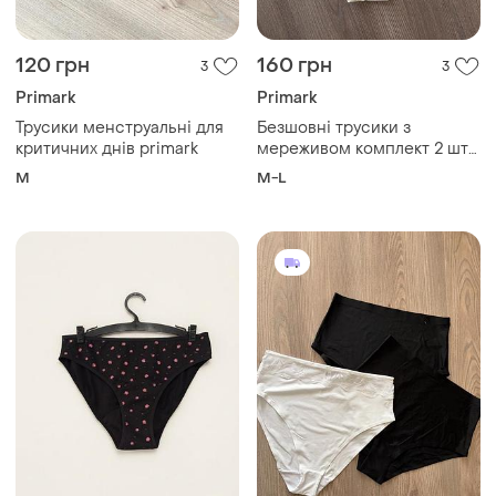
120 грн
160 грн
3
3
Primark
Primark
Трусики менструальні для
Безшовні трусики з
критичних днів primark
мереживом комплект 2 шт
primark
M
M-L