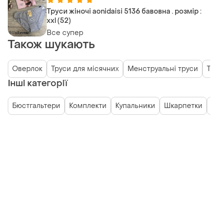
Труси жіночі aonidaisi 5136 бавовна . розмір :
xxl (52)
Все супер
Також шукають
Оверлок
Труси для місячних
Менструальні труси
Тр
Інші категорії
Бюстгальтери
Комплекти
Купальники
Шкарпетки
Б