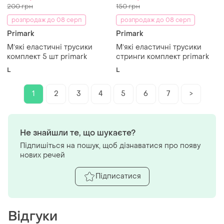
200 грн
150 грн
розпродаж до 08 серп
розпродаж до 08 серп
Primark
Primark
Мʼякі еластичні трусики
Мʼякі еластичні трусики
комплект 5 шт primark
стринги комплект primark
L
L
1
2
3
4
5
6
7
>
Не знайшли те, що шукаєте?
Підпишіться на пошук, щоб дізнаватися про появу
нових речей
Підписатися
Відгуки