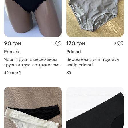
90 грн
170 грн
1
2
Primark
Primark
Чорні труси з мереживом
Високі еластичні трусики
трусики трусы с кружевом
набір primark
primark
і ще
1
ХS
42