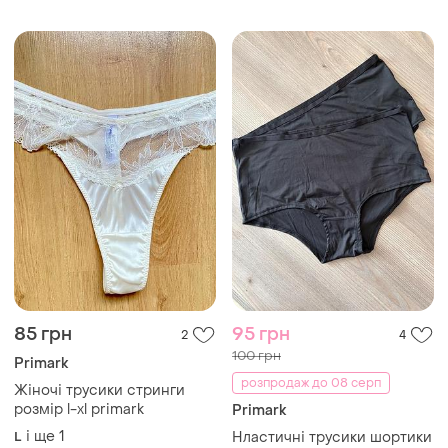
85 грн
95 грн
2
4
100 грн
Primark
розпродаж до 08 серп
Жіночі трусики стринги
розмір l-xl primark
Primark
і ще
1
L
Нластичні трусики шортики