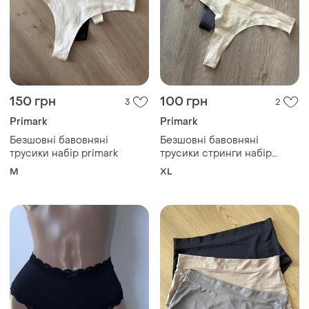
150 грн
100 грн
3
2
Primark
Primark
Безшовні бавовняні
Безшовні бавовняні
трусики набір primark
трусики стринги набір
primark
M
XL