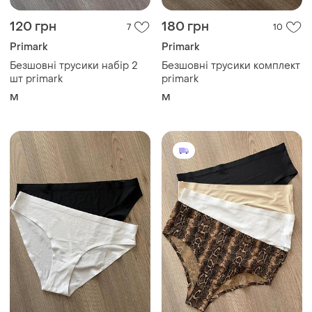
120 грн
180 грн
7
10
Primark
Primark
Безшовні трусики набір 2
Безшовні трусики комплект
шт primark
primark
M
M