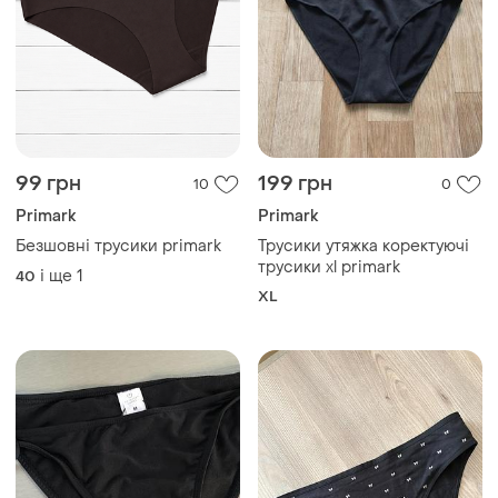
99 грн
199 грн
10
0
Primark
Primark
Безшовні трусики primark
Трусики утяжка коректуючі
трусики xl primark
і ще
1
40
XL