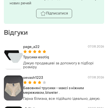
нових речей
Підписатися
Відгуки
page_a22
07.08.2026
Трусики esotiq
Дякую продавцеві за допомогу в підборі
розміру.
sevash1223
07.08.2026
Бавовняні трусики - максі з ніжним
мереживом, biweier .
Гарна білизна, все підійшло ідеально, дякую.