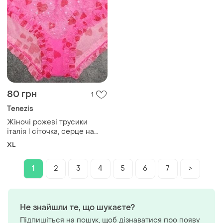
80 грн
1
Tenezis
Жіночі рожеві трусики
італія l сіточка, серце на
попі
XL
1
2
3
4
5
6
7
>
Не знайшли те, що шукаєте?
Підпишіться на пошук, щоб дізнаватися про появу