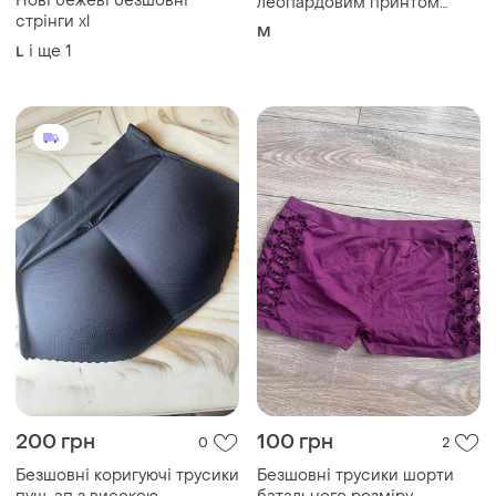
Нові бежеві безшовні
леопардовим принтом
стрінги xl
розмір м
M
і ще
1
L
200 грн
100 грн
0
2
Безшовні коригуючі трусики
Безшовні трусики шорти