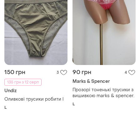
150 грн
90 грн
3
4
Marks & Spencer
135 грн з 12 серп
Прозорі тоненькі трусики з
Undiz
вишивкою marks & spencer.
Оливкові трусики робити l
L
L