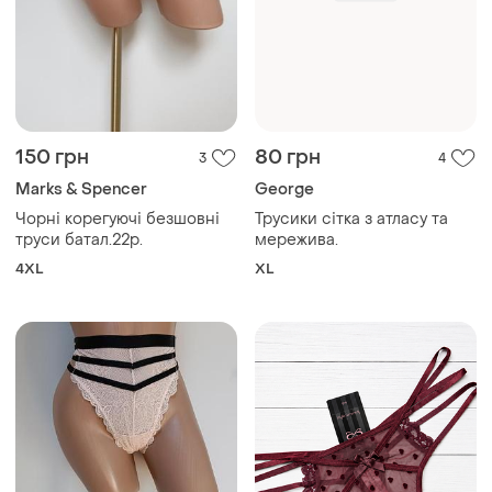
150 грн
80 грн
3
4
Marks & Spencer
George
Чорні корегуючі безшовні
Трусики сітка з атласу та
труси батал.22р.
мережива.
4XL
XL