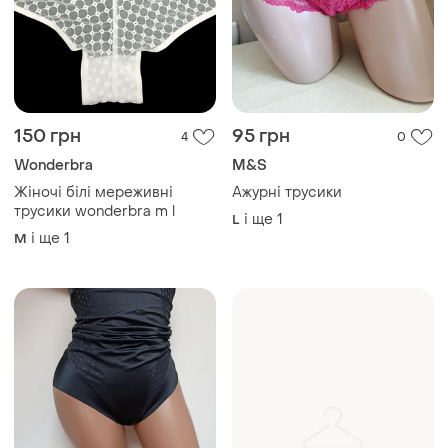
150 грн
95 грн
4
0
Wonderbra
M&S
Жіночі білі мереживні
Ажурні трусики
трусики wonderbra m l
і ще
1
L
і ще
1
M