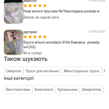
allalitvin
07.08.2026
Нові жіночі трусики f&f бангладеш розмір м
Дякую за чудові речі.
agropac
07.08.2026
Труси жіночі aonidaisi 5136 бавовна . розмір :
xxl (52)
Все супер
Також шукають
Оверлок
Труси для місячних
Менструальні труси
Тр
Інші категорії
Бюстгальтери
Комплекти
Купальники
Шкарпетки
Б