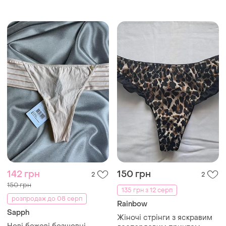
142 грн
150 грн
2
2
150 грн
135 грн з 12 серп
розпродаж до 08 серп
Rainbow
Sapph
Жіночі стрінги з яскравим