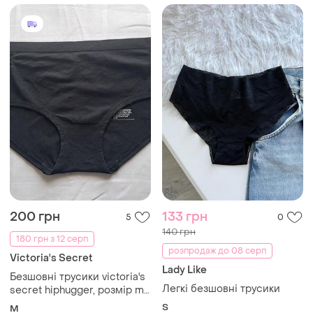
200 грн
133 грн
5
0
140 грн
180 грн з 12 серп
розпродаж до 08 серп
Victoria's Secret
Lady Like
Безшовні трусики victoria's
Легкі безшовні трусики
secret hiphugger, розмір m
(оригінал)
S
M