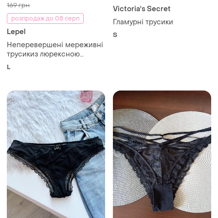
169 грн
Victoria's Secret
розпродаж до 08 серп
Гламурні трусики
Lepel
S
Неперевершені мереживні
трусикиз люрексною
ниткою l lepel
L