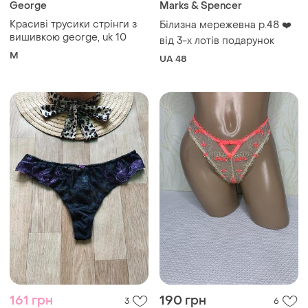
George
Marks & Spencer
Красиві трусики стрінги з
Білизна мережевна р.48 ❤️
вишивкою george, uk 10
від 3-х лотів подарунок
M
UA 48
161 грн
190 грн
3
6