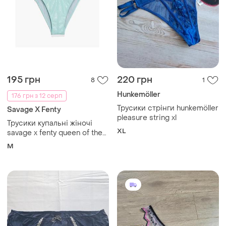
195 грн
220 грн
8
1
Hunkemöller
176 грн з 12 серп
Трусики стрінги hunkemöller
Savage X Fenty
pleasure string xl
Трусики купальні жіночі
XL
savage x fenty queen of the
galaxy cheeky m м'ятні
M
фактурні