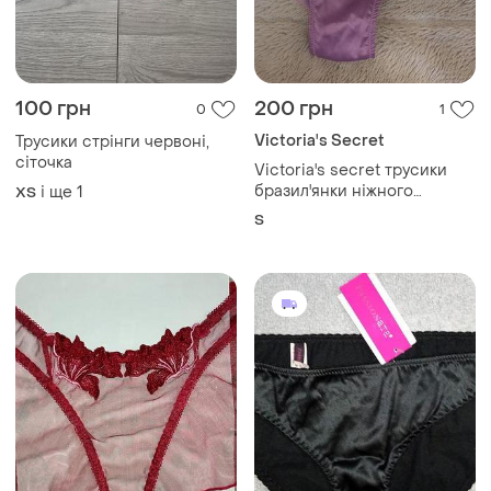
100 грн
200 грн
0
1
Victoria's Secret
Трусики стрінги червоні,
сіточка
Victoria's secret трусики
бразил'янки ніжного
і ще
1
ХS
кольору в ідеалі розмір s😍
S