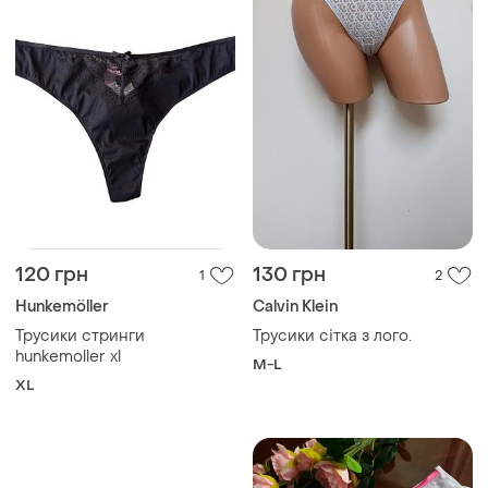
120 грн
130 грн
1
2
Hunkemöller
Calvin Klein
Трусики стринги
Трусики сітка з лого.
hunkemoller xl
M-L
XL