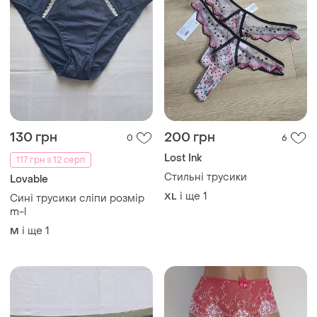
130 грн
200 грн
0
6
Lost Ink
117 грн з 12 серп
Стильні трусики
Lovable
і ще
1
XL
Сині трусики сліпи розмір
m-l
і ще
1
M