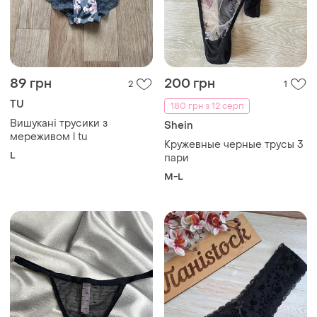
89 грн
200 грн
2
1
TU
180 грн з 12 серп
Вишукані трусики з
Shein
мереживом l tu
Кружевные черные трусы 3
L
пари
M-L