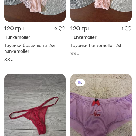
120 грн
120 грн
0
1
Hunkemöller
Hunkemöller
Трусики бразиліани 2хл
Трусики hunkemoller 2xl
hunkemoller
XXL
XXL