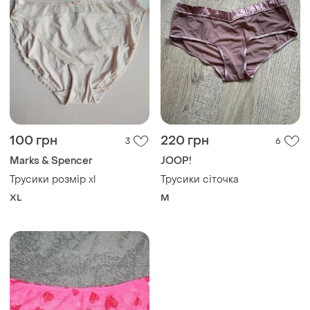
100 грн
220 грн
3
6
Marks & Spencer
JOOP!
Трусики розмір xl
Трусики сіточка
XL
M