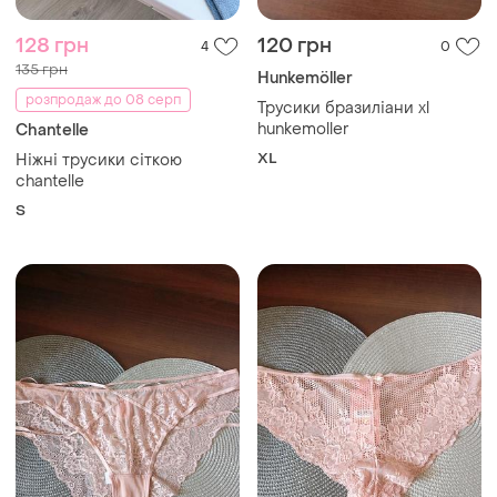
128 грн
120 грн
4
0
135 грн
Hunkemöller
розпродаж до 08 серп
Трусики бразиліани xl
hunkemoller
Chantelle
XL
Ніжні трусики сіткою
chantelle
S