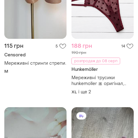
115 грн
188 грн
5
14
190 грн
Censored
розпродаж до 08 серп
Мереживні стринги стрепи.
Hunkemöller
M
Мереживні трусики
hunkemoller 🎀 оригінал,
жіноча сексуальна білизна
і ще
2
XL