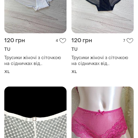
120 грн
120 грн
4
7
TU
TU
Трусики жіночі з сіточкою
Трусики жіночі з сіточкою
на сідничках від
на сідничках від
британського бренду tu
британського бренду tu
XL
XL
розмір 14💞
розмір 14💞