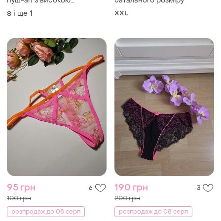
пуш-ап з високою
батального розміру
посадкою (розмір s-m)
і ще
1
XXL
S
95 грн
190 грн
6
3
100 грн
200 грн
розпродаж до 08 серп
розпродаж до 08 серп