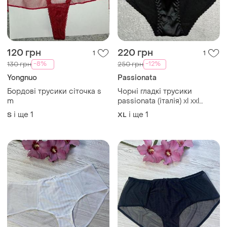
120 грн
220 грн
1
1
-8%
-12%
130 грн
250 грн
Yongnuo
Passionata
Бордові трусики сіточка s
Чорні гладкі трусики
m
passionata (італія) xl xxl
сердечко на попі
і ще
1
і ще
1
S
XL