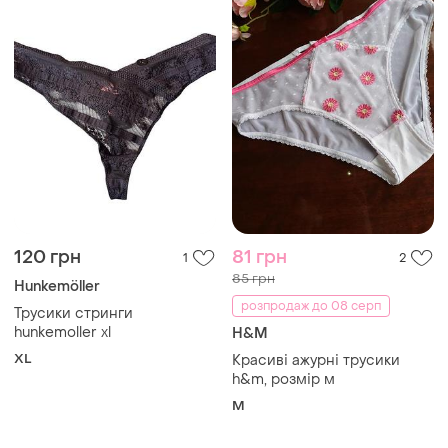
120 грн
81 грн
1
2
85 грн
Hunkemöller
розпродаж до 08 серп
Трусики стринги
hunkemoller xl
H&M
XL
Красиві ажурні трусики
h&m, розмір м
M