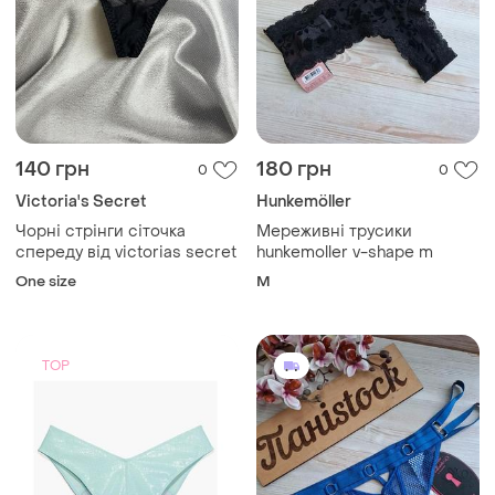
140 грн
180 грн
0
0
Victoria's Secret
Hunkemöller
Чорні стрінги сіточка
Мереживні трусики
спереду від victorias secret
hunkemoller v-shape m
One size
M
TOP