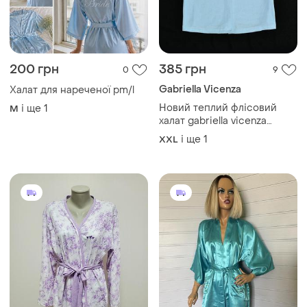
200 грн
385 грн
0
9
Gabriella Vicenza
Халат для нареченої pm/l
Новий теплий флісовий
і ще
1
M
халат gabriella vicenza
р.2xl\3xl
і ще
1
XXL