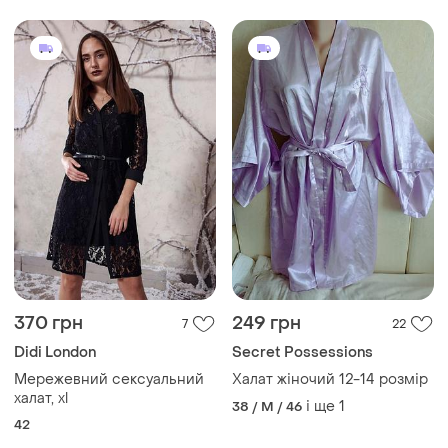
370 грн
249 грн
7
22
Didi London
Secret Possessions
Мережевний сексуальний
Халат жіночий 12-14 розмір
халат, xl
і ще
1
38 / M / 46
42