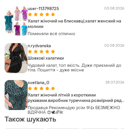
user-113798725
03.08.2026
Халат жіночий на блискавці,халат женский на
молнии
Поменяли всё отлично
n.rydvanska
02.08.2026
Шовкові халатики
Чудовий халат, топ якість. Дуже приємний до
тіла. Пошиття - дуже якісне
svetlana_0
28.07.2026
Халат жіночий літній з короткими
рукавами.виробник туреччина.розмірний ряд
хл-5хл.
Продавця Рекомендую усім 💯👍 БЕЗМЕЖНО
ВДЯЧНА 😍🕊️🌈🌺
Також шукають