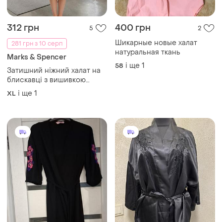
312 грн
400 грн
5
2
Шикарные новые халат
281 грн з 10 серп
натуральная ткань
Marks & Spencer
і ще
1
58
Затишний ніжний халат на
блискавці з вишивкою
marks & spencer (розмір xl-
і ще
1
XL
xxl / uk 16-18)