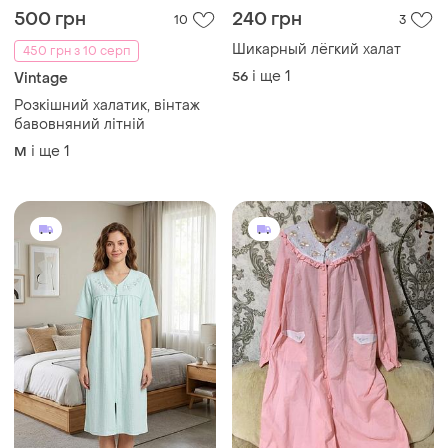
500 грн
240 грн
10
3
Шикарный лёгкий халат
450 грн з 10 серп
і ще
1
56
Vintage
Розкішний халатик, вінтаж
бавовняний літній
і ще
1
M