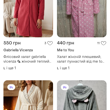
550 грн
440 грн
3
11
Gabriella Vicenza
Me to You
Флісовий халат gabriella
Халат жіночій плюшевий,
vicenza 🦜 жіночий теплий
халат пухнастий від me to
🔥 домашній м’який 💖
you оригінал. розмір по
і ще
1
і ще
1
L
L
кораловий новий розмір 14
бірці l
(l-xl)