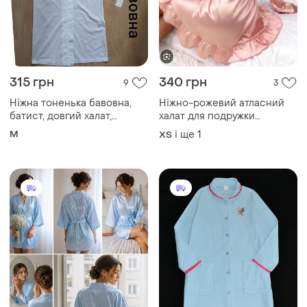
315 грн
340 грн
9
3
Ніжна тоненька бавовна,
Ніжно-рожевий атласний
батист, довгий халат,
халат для подружки
вышитый, пеньюар
нареченої прикрашений
M
і ще
1
ХS
чорною вишивкою
«bridesmaid» на спині
тематичний халатик хатній
одяг