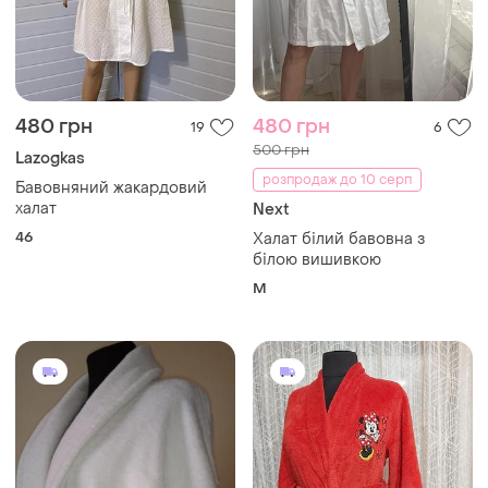
480 грн
480 грн
19
6
500 грн
Lazogkas
розпродаж до 10 серп
Бавовняний жакардовий
халат
Next
46
Халат білий бавовна з
білою вишивкою
M