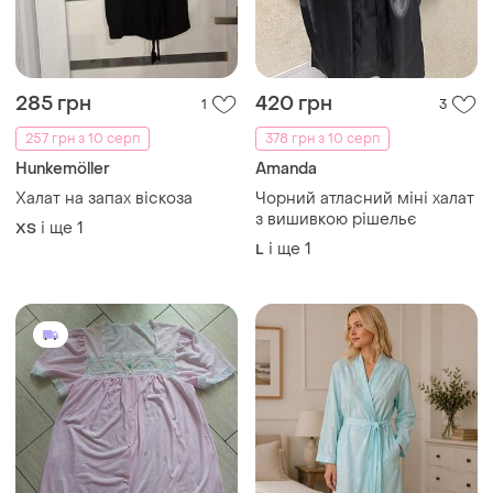
285 грн
420 грн
1
3
257 грн з 10 серп
378 грн з 10 серп
Hunkemöller
Amanda
Халат на запах віскоза
Чорний атласний міні халат
з вишивкою рішельє
і ще
1
ХS
і ще
1
L