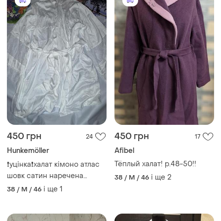
450 грн
450 грн
24
17
Hunkemöller
Afibel
Тёплый халат! р.48-50!!
❗️уцінка❗️халат кімоно атлас
шовк сатин наречена
і ще
2
38 / M / 46
невеста bride m/l від
і ще
1
38 / M / 46
hunkemoller kimono satin
insert off white