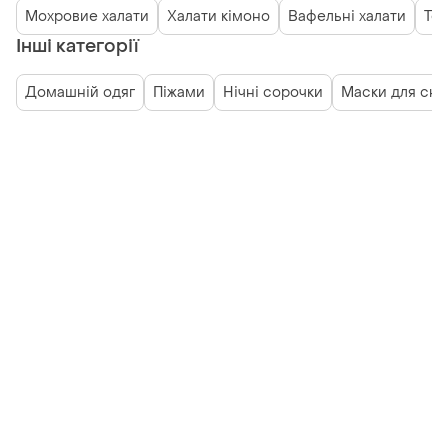
Мохровие халати
Халати кімоно
Вафельні халати
Теп
Інші категорії
Домашній одяг
Піжами
Нічні сорочки
Маски для сну