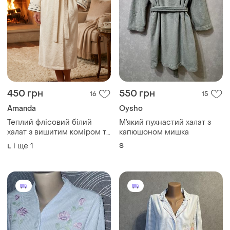
450 грн
550 грн
16
15
Amanda
Oysho
Теплий флісовий білий
М’який пухнастий халат з
халат з вишитим коміром та
капюшоном мишка
манжетами теплий
і ще
1
S
L
м'якенький халат amanda
stewart amanda stewart.