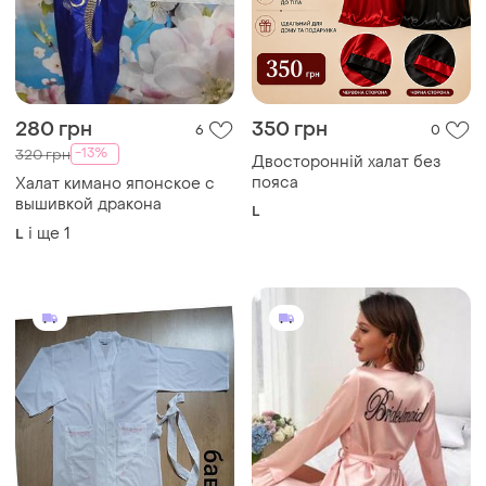
280 грн
350 грн
6
0
-13%
320 грн
Двосторонній халат без
пояса
Халат кимано японское с
вышивкой дракона
L
і ще
1
L