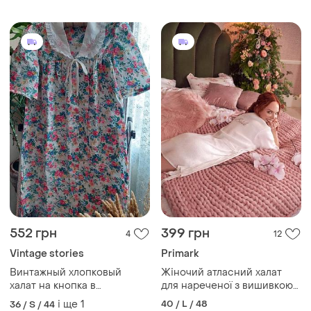
552 грн
399 грн
4
12
Vintage stories
Primark
Винтажный хлопковый
Жіночий атласний халат
халат на кнопка в
для нареченої з вишивкою
цветочный принт с
короткий халатом-кімоно
і ще
1
40 / L / 48
36 / S / 44