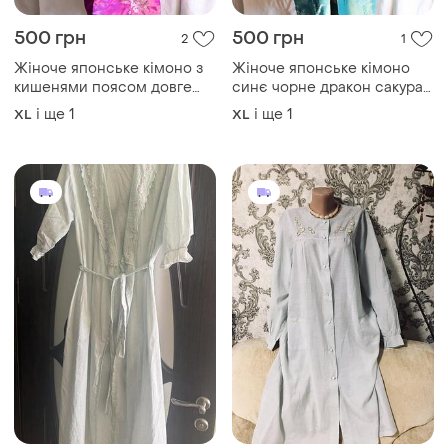
500 грн
500 грн
2
1
Жіноче японське кімоно з
Жіноче японське кімоно
кишенями поясом довге
синє чорне дракон сакура з
максі халат жіночий
кишенями жіночий халат
і ще
1
і ще
1
XL
XL
азійський стиль юката хаорі
довгий з поясом азійський
традиційне дракон сакура
традиційни одяг хаорі
павич фіолетове чорне
юката