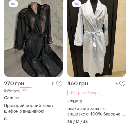
270 грн
460 грн
11
6
-4%
280 грн
414 грн з 10 серп
Camille
Lingery
Прозорий чорний халат
Блакитний халат з
шифон з вишивкою
вишивкою, 100% бавовна ,
S
домашній одяг
38 / M / 46