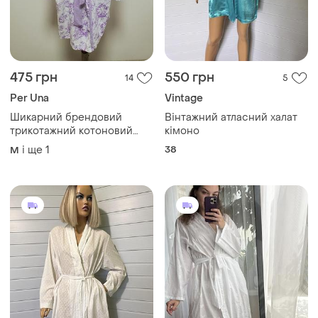
475 грн
550 грн
14
5
Per Una
Vintage
Шикарний брендовий
Вінтажний атласний халат
трикотажний котоновий
кімоно
халат
і ще
1
38
M