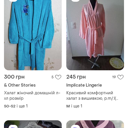
300 грн
245 грн
5
19
& Other Stories
Implicate Lingerie
Халат жіночий домашній л-
Красивий комфортний
хл розмір
халат з вишивкою, р.m/:l(
46-48)
і ще
1
і ще
1
50-52
M