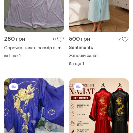
280 грн
500 грн
0
2
Sentiments
Сорочка-халат, розмір s-m
Жіночій халат
і ще
1
M
і ще
1
S