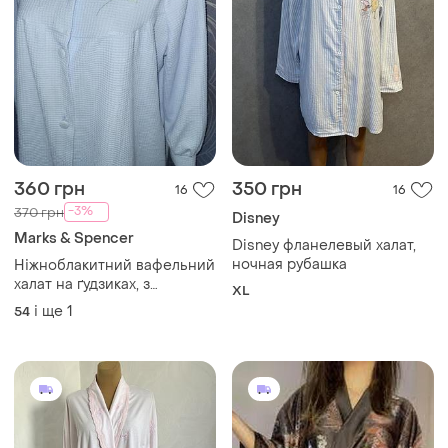
360 грн
350 грн
16
16
-3%
370 грн
Disney
Marks & Spencer
Disney фланелевый халат,
ночная рубашка
Ніжноблакитний вафельний
халат на ґудзиках, з
XL
кишенями, на грудях
і ще
1
54
вишивка