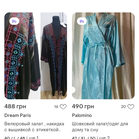
карманами hampton
весільний халат
house(36 - 38 размер)
488 грн
490 грн
16
20
Dream Paris
Palomino
Велюровый халат , накидка
Шовковий халат/одяг для
с вышивкой с этикеткой
дому та сну
flam mode paris
і ще
1
і ще
2
40 / L / 48
42 / XL / 50