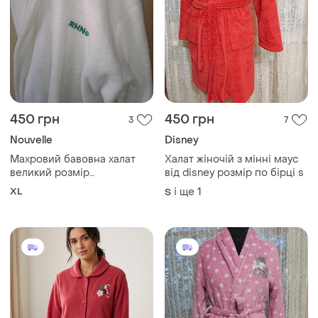
450 грн
450 грн
3
7
Nouvelle
Disney
Махровий бавовна халат
Халат жіночій з мінні маус
великий розмір
від disney розмір по бірці s
білосніжний
XL
і ще
1
S