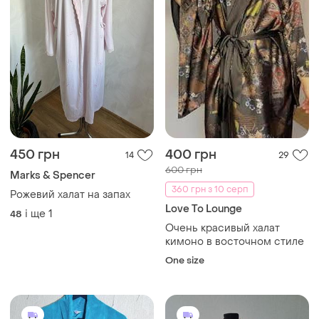
450 грн
400 грн
14
29
600 грн
Marks & Spencer
360 грн з 10 серп
Рожевий халат на запах
Love To Lounge
і ще
1
48
Очень красивый халат
кимоно в восточном стиле
One size