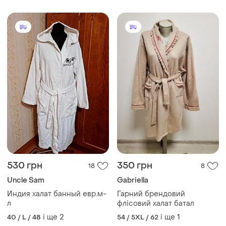
530 грн
350 грн
18
8
Uncle Sam
Gabriella
Индия халат банный евр.м-
Гарний брендовий
л
флісовий халат батал
і ще
2
і ще
1
40 / L / 48
54 / 5XL / 62