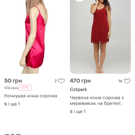
50 грн
470 грн
2
16
-72%
175 грн
Cotpark
Ночнушка нічна сорочка
Червона нічна сорочка з
мереживом, на бретелі
і ще
1
S
віскоза 10551
і ще
1
S