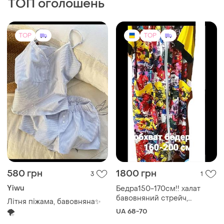
ТОП оголошень
TOP
TOP
580 грн
1800 грн
3
1
Yiwu
Бедра150-170см!! халат
бавовняний стрейч,
Літня піжама, бавовняна✨
найняшний! довжина 120
🌪️
UA 68-70
см!