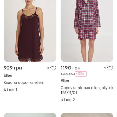
929 грн
1190 грн
0
2
-13%
1359 грн
Ellen
Ellen
Класна сорочка ellen
Сорочка жіноча ellen jolly ldk
і ще
1
S
126/11/01
і ще
2
S