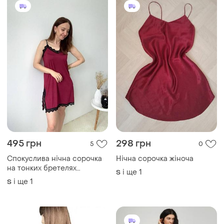
495 грн
298 грн
5
0
Спокуслива нічна сорочка
Нічна сорочка жіноча
на тонких бретелях
і ще
1
S
бордового кольору з
і ще
1
S
мереживом