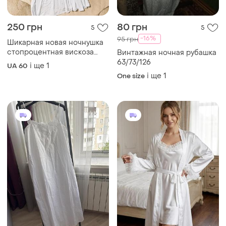
250 грн
80 грн
5
5
-16%
95 грн
Шикарная новая ночнушка
стопроцентная вискоза
Винтажная ночная рубашка
точка комбинированное с
63/73/126
і ще
1
UA 60
кружевом
і ще
1
One size