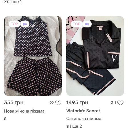
і ще
1
ХS
TOP
TOP
355 грн
1495 грн
22
311
Victoria's Secret
Нова жіноча піжама
Сатинова піжама
S
і ще
2
S