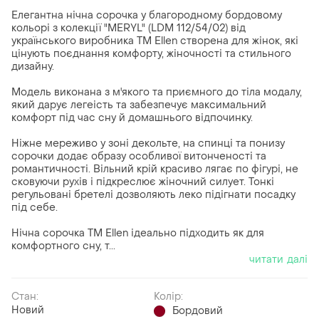
Елегантна нічна сорочка у благородному бордовому
кольорі з колекції "MERYL" (LDM 112/54/02) від
українського виробника ТМ Ellen створена для жінок, які
цінують поєднання комфорту, жіночності та стильного
дизайну.
Модель виконана з м'якого та приємного до тіла модалу,
який дарує легеість та забезпечує максимальний
комфорт під час сну й домашнього відпочинку.
Ніжне мереживо у зоні декольте, на спинці та понизу
сорочки додає образу особливої витонченості та
романтичності. Вільний крій красиво лягає по фігурі, не
сковуючи рухів і підкреслює жіночний силует. Тонкі
регульовані бретелі дозволяють леко підігнати посадку
під себе.
Нічна сорочка ТМ Ellen ідеально підходить як для
комфортного сну, т...
читати далі
Стан:
Колір:
Новий
Бордовий