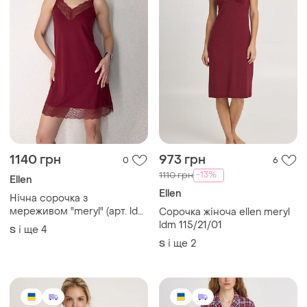
1140 грн
973 грн
0
6
-13%
1110 грн
Ellen
Ellen
Нічна сорочка з
мереживом "meryl" (арт. ldm
Сорочка жіноча ellen meryl
112/54/02)
ldm 115/21/01
і ще
4
S
і ще
2
S