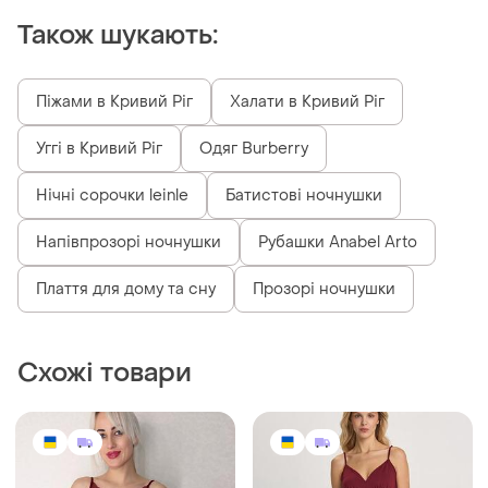
Також шукають:
Піжами в Кривий Ріг
Халати в Кривий Ріг
Уггі в Кривий Ріг
Одяг Burberry
Нічні сорочки leinle
Батистові ночнушки
Напівпрозорі ночнушки
Рубашки Anabel Arto
Плаття для дому та сну
Прозорі ночнушки
Схожі товари