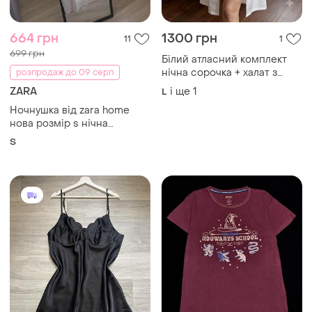
664 грн
1300 грн
11
1
699 грн
Білий атласний комплект
нічна сорочка + халат з
розпродаж до 09 серп
фатиновою рюшею
ZARA
і ще
1
L
Ночнушка від zara home
нова розмір s нічна
сорочка бавовна
S