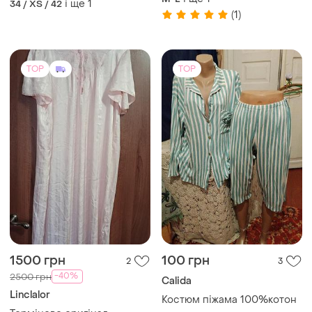
і ще
1
34 / XS / 42
(1)
TOP
TOP
1500 грн
100 грн
2
3
-40%
2500 грн
Calida
Linclalor
Костюм піжама 100%котон