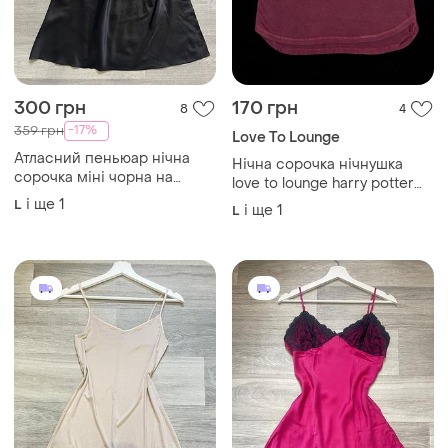
300 грн
170 грн
8
4
-17%
359 грн
Love To Lounge
Атласний пеньюар нічна
Нічна сорочка нічнушка
сорочка міні чорна на
love to lounge harry potter
бретельках домашня чорна
трикотаж бавовна 100%
і ще
1
L
і ще
1
L
р.l\xl