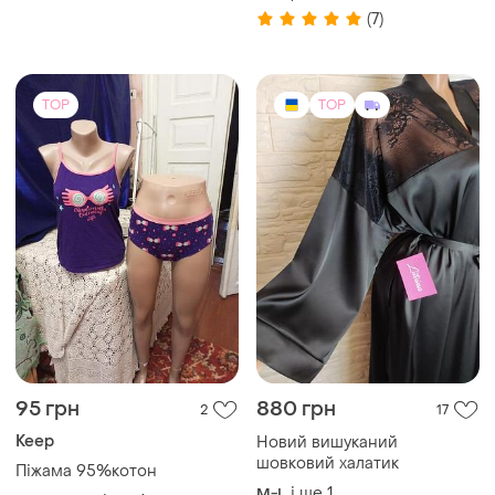
(7)
TOP
TOP
95 грн
880 грн
2
17
Keep
Новий вишуканий
шовковий халатик
Піжама 95%котон
і ще
1
M-L