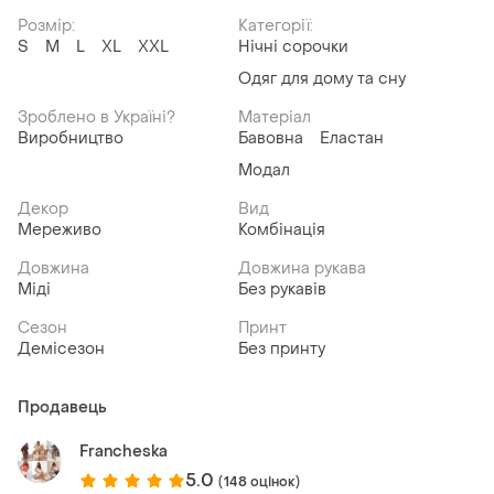
Розмір:
Категорії:
S
M
L
XL
XXL
Нічні сорочки
Одяг для дому та сну
Зроблено в Україні?
Матеріал
Виробництво
Бавовна
Еластан
Модал
Декор
Вид
Мереживо
Комбінація
Довжина
Довжина рукава
Міді
Без рукавів
Сезон
Принт
Демісезон
Без принту
Продавець
Francheska
5.0
(148 оцінок)