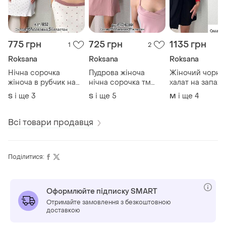
775 грн
725 грн
1135 грн
1
2
Roksana
Roksana
Roksana
Нічна сорочка
Пудрова жіноча
Жіночий чорни
жіноча в рубчик на
нічна сорочка тм
халат на запах і
тонких бретелях tm
roksana на тонких
віскози тм roks
і ще
3
і ще
5
і ще
4
S
S
M
roksana (арт. 1852)
бретелях (арт.1577)
(арт.1573)
Всі товари продавця
Поділитися:
Оформлюйте підписку SMART
Отримайте замовлення з безкоштовною
доставкою