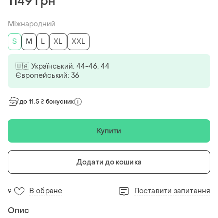
1149 грн
Міжнародний
S
M
L
XL
XXL
🇺🇦 Український: 44-46, 44
Європейський: 36
до 11.5 ₴ бонусних
Купити
Додати до кошика
В обране
Поставити запитання
9
Опис