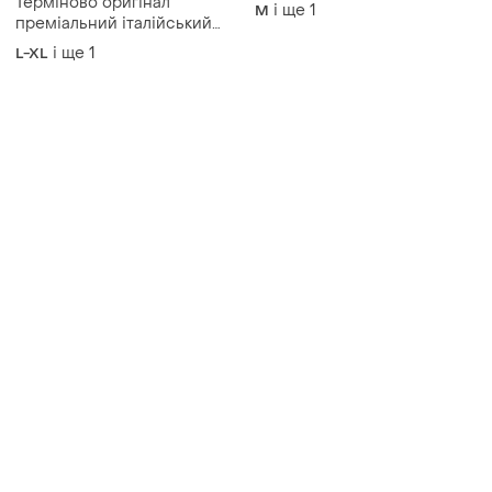
Терміново оригінал
і ще
1
M
преміальний італійський
бренд з натур.шовком у
і ще
1
L-XL
складі нічна сорочка
роскішна