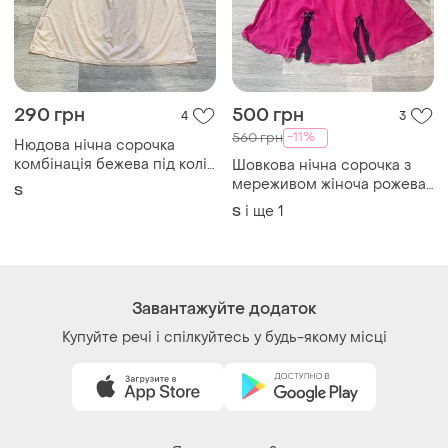
290 грн
500 грн
4
3
-11%
560 грн
Нюдова нічна сорочка
комбінація бежева під колір
Шовкова нічна сорочка з
тіла модал домашня
мереживом жіноча рожева
S
на бретельках
і ще
1
S
Завантажуйте додаток
Купуйте речі і спілкуйтесь у будь-якому місці