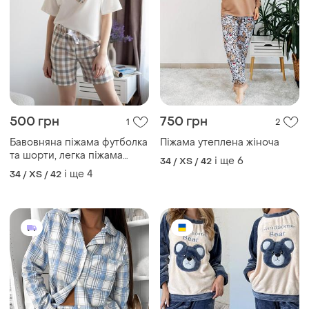
1164 грн
1080 грн
0
0
Жіноча піжама в клітинку
Піжама жіноча зимова
махрова
і ще
1
36 / S / 44
і ще
3
34 / XS / 42
ТОП оголошень
TOP
TOP