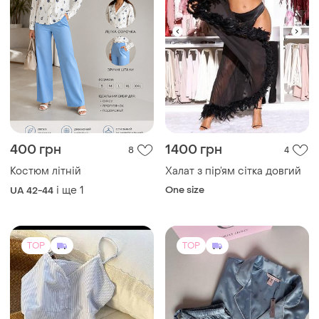
580 грн
1285 грн
5
91
Yiwu
Victoria's Secret
Літня піжама, бавовняна✨
Небесно-блакитна
сатинова піжама з принтом
🌪️
«сердечка» 🩵
і ще
2
S
і ще
1
ХS
TOP
TOP