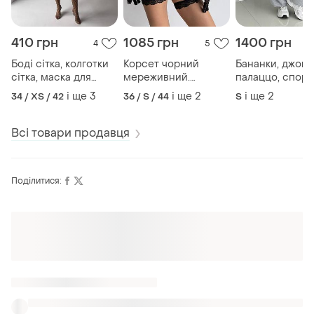
410 грн
1085 грн
1400 грн
4
5
Боді сітка, колготки
Корсет чорний
Бананки, джоге
сітка, маска для
мереживний.
палаццо, спорт
рольових ігор. сітка
гартери
штани
і ще
3
і ще
2
і ще
2
34 / XS / 42
36 / S / 44
S
на все тіло
Всі товари продавця
Поділитися:
Також шукають: