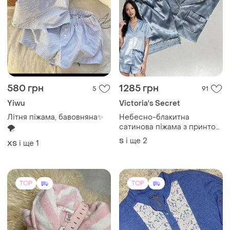
2100 грн
225 грн
14
0
250 грн
-3%
2150 грн
Victoria's Secret
розпродаж до 13 серп
Плюшевий халат victoria's
DKNY
secret
Трикотажний халат dkny
M-L
ночна сорочка одяг для
дому
і ще
1
M
TOP
TOP