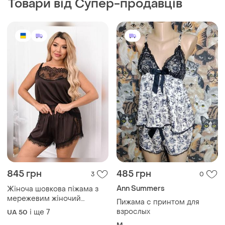
225 грн
1355 грн
1
0
250 грн
Жіночий домашній костюм
велюровий, піжама
розпродаж до 13 серп
велюр,жіноча велюрова
і ще
5
Жіноча піжама
UA 54
піжама в горошок,
і ще
1
ХS
велюрова піжама трійка
шорти+футболка+штани