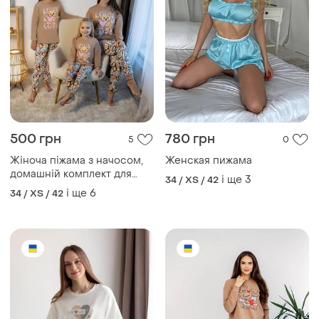
500 грн
750 грн
1
2
Бавовняна піжама футболка
Піжама утеплена жіноча
та шорти, легка піжама
і ще
6
34 / XS / 42
жіноча, літня піжама
і ще
4
34 / XS / 42
футболка та шорти