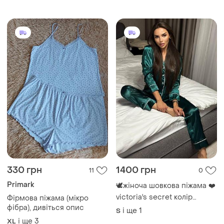
Завантажуйте додаток
Купуйте речі і спілкуйтесь у будь-якому місці
Як це працює?
Україна, 02121, місто Київ, Харківське шосе, будинок
201-203, літера 4Г
Політика конфіденційності
Договір-оферта
Контакти
Ми у соц.мережах