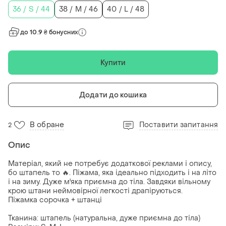
36 / S / 44
38 / M / 46
40 / L / 48
до 10.9 ₴ бонусних
Купити
Додати до кошика
В обране
Поставити запитання
2
Опис
Матеріал, який не потребує додаткової реклами і опису,
бо штапель то 🔥. Піжама, яка ідеально підходить і на літо
і на зиму. Дуже м'яка приємна до тіла. Завдяки вільному
крою штани неймовірної легкості драпіруються.
Піжамка сорочка + штанці
Тканина: штапель (натуральна, дуже приємна до тіла)