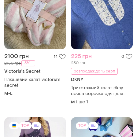
400 грн
1060 грн
7
50
Victoria's Secret
Жіноча піжама з футболкою
та брюками бамбук xl–5xl,
Піжама з віскози квітковий
напівбатал
принт
і ще
4
XL
і ще
1
S