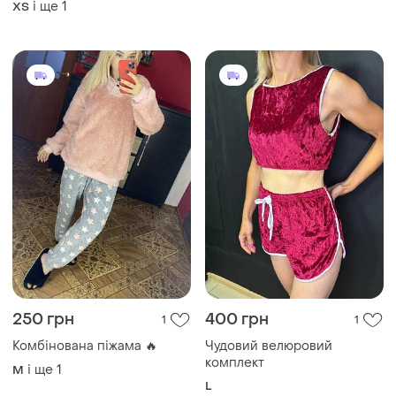
330 грн
1400 грн
11
0
Primark
🕊жіноча шовкова піжама ❤️
victoria's secret колір
Фірмова піжама (мікро
смарагд
фібра), дивіться опис
і ще
1
S
і ще
3
XL