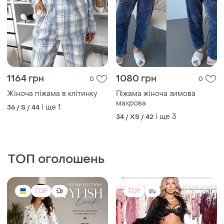
400 грн
1400 грн
8
4
Костюм літній
Халат з пір’ям сітка довгий
і ще
1
One size
UA 42-44
TOP
TOP