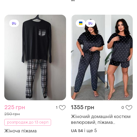
250 грн
400 грн
1
1
Комбінована піжама 🔥
Чудовий велюровий
комплект
і ще
1
M
L