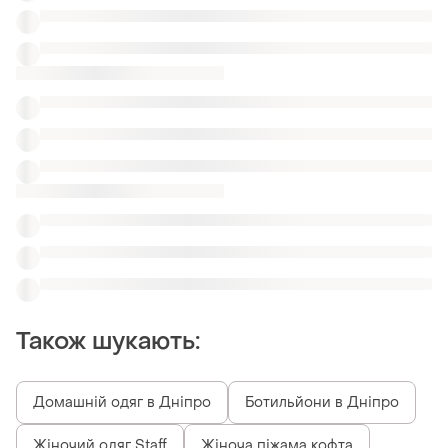
Домашній одяг в Дніпро
Ботильйони в Дніпро
Жіночий одяг Staff
Жіноча піжама кофта
Піжами love to lounge 48
Піжами тренд
Флисовые слипы 50
Маски та шорти
Піжами теплі інтерлок
Схожі товари