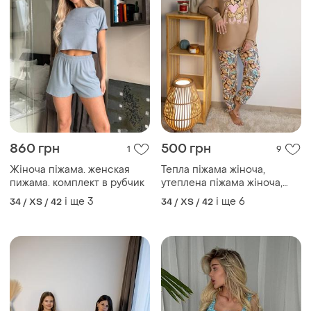
500 грн
780 грн
5
0
Жіноча піжама з начосом,
Женская пижама
домашній комплект для
і ще
3
34 / XS / 42
жінок, тепла піжама з
і ще
6
34 / XS / 42
ведмедиками, гарна піжама
на байці, теплая пижама
женская