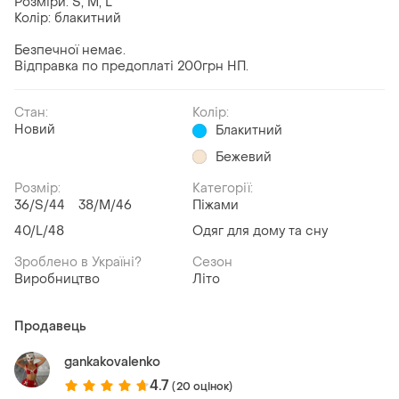
Розміри: S, M, L
Колір: блакитний
Безпечної немає.
Відправка по предоплаті 200грн НП.
Стан:
Колір:
Новий
Блакитний
Бежевий
Розмір:
Категорії:
36/S/44
38/M/46
Піжами
40/L/48
Одяг для дому та сну
Зроблено в Україні?
Сезон
Виробництво
Літо
Продавець
gankakovalenko
4.7
(20 оцінок)