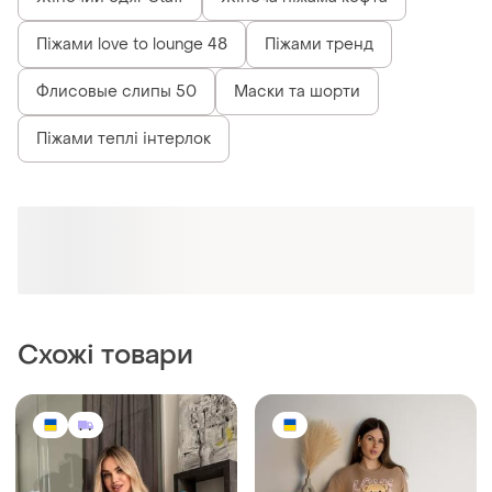
860 грн
500 грн
1
9
Жіноча піжама. женская
Тепла піжама жіноча,
пижама. комплект в рубчик
утеплена піжама жіноча,
гарна піжама з ведмедика,
і ще
3
і ще
6
34 / XS / 42
34 / XS / 42
бавовняна піжама жіноча,
теплая пижама женская,
домашні комплект жіночий