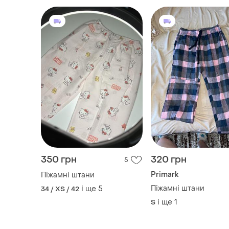
350 грн
320 грн
5
Primark
Піжамні штани
Піжамні штани
і ще
5
34 / XS / 42
і ще
1
S