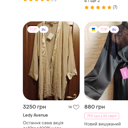
і ще
2
S
(7)
TOP
TOP
3250 грн
880 грн
14
Ledy Avenue
792 грн з 10 серп
Остання сама акція
Новий вишуканий