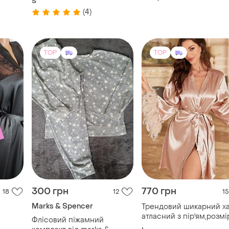
S
(4)
TOP
TOP
300 грн
770 грн
18
12
15
Marks & Spencer
Трендовий шикарний х
атласний з пір'ям,розмір
Флісовий піжамний
🦢🦢2026 рік!