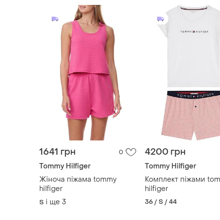
1641 грн
4200 грн
0
Tommy Hilfiger
Tommy Hilfiger
Жіноча піжама tommy
Комплект піжами to
hilfiger
hilfiger
і ще
3
36 / S / 44
S