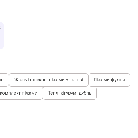
ce
Жіночі шовкові піжами у львові
Піжами фуксія
 комплект піжами
Теплі кігурумі дубль