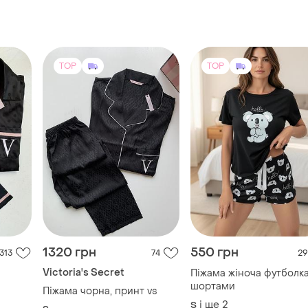
TOP
TOP
1320 грн
550 грн
313
74
29
Victoria's Secret
Піжама жіноча футболка
шортами
Піжама чорна, принт vs
і ще
2
S