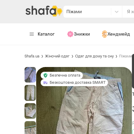
Піжами
Каталог
Знижки
Хендмейд
Shafa.ua
Жіночий одяг
Одяг для дому та сну
Піжами
Безпечна оплата
Безкоштовна доставка SMART