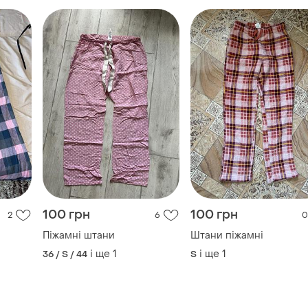
100 грн
100 грн
2
6
0
Піжамні штани
Штани піжамні
і ще
1
і ще
1
36 / S / 44
S