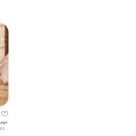
алат
 l🦢