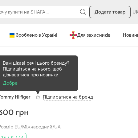
Додати товар
Зроблено в Україні
Для захисників
Новин
Вам цікаві речі цього бренду?
Підпишіться на нього, щоб
В наявності
1 шт
дізнаватися про новинки
Піжамні штани
Добре
Підписатися на бренд
Tommy Hilfiger
300 грн
Розмір EU/Міжнародний/UA