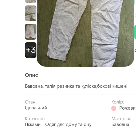
+3
Опис
Бавовна, талія резинка та куліска,бокові кишені
Стан:
Колір:
Ідеальний
Рожеви
Категорії:
Матеріал
Піжами
Одяг для дому та сну
Бавовна