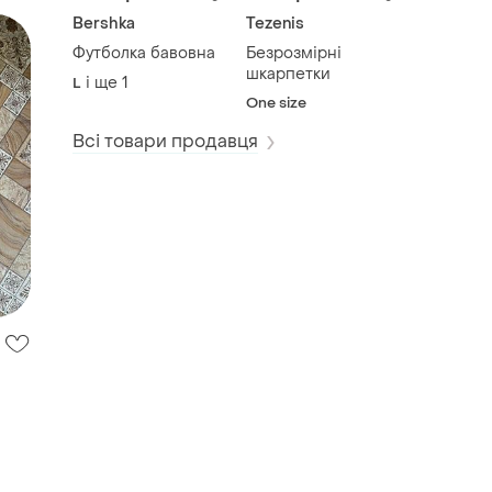
Bershka
Tezenis
Футболка бавовна
Безрозмірні
шкарпетки
і ще
1
L
One size
Всі товари продавця