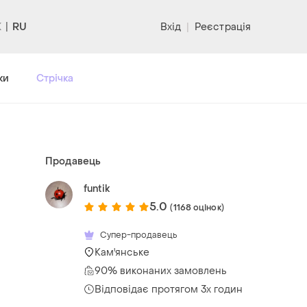
RU
Вхід
|
Реєстрація
ки
Стрічка
Продавець
funtik
5.0
(1168 оцінок)
Супер-продавець
Кам'янське
90% виконаних замовлень
Відповідає протягом 3х годин