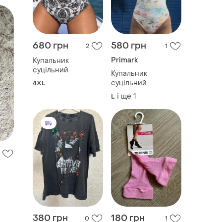
680 грн
580 грн
2
1
Primark
Купальник
суцільний
Купальник
суцільний
4XL
і ще
1
L
380 грн
180 грн
0
1