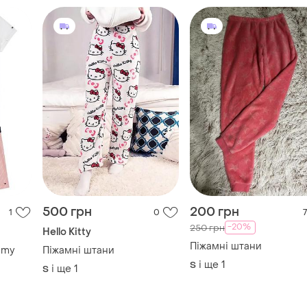
500 грн
200 грн
1
0
7
-20%
250 грн
Hello Kitty
Піжамні штани
mmy
Піжамні штани
і ще
1
S
і ще
1
S