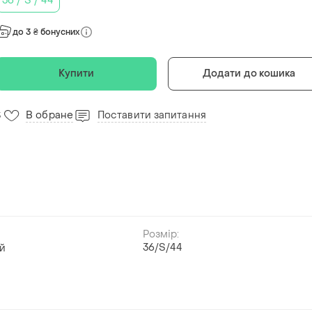
36 / S / 44
до 3 ₴ бонусних
Купити
Додати до кошика
В обране
Поставити запитання
3
Розмір:
36/S/44
й