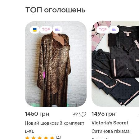
ТОП оголошень
TOP
TOP
1450 грн
1495 грн
49
Victoria's Secret
Новий шовковий комплект
Сатинова піжама
L-XL
(4)