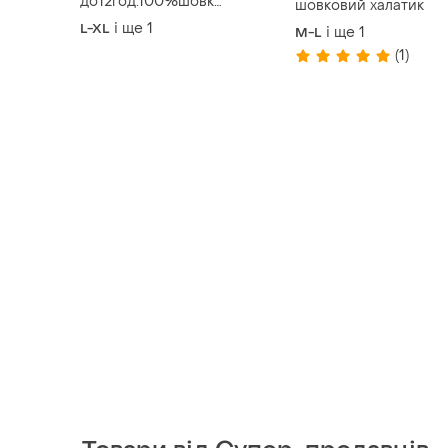
до12год.100%шовк
шовковий халатик
натуральний дуже дорогий
і ще
1
L-XL
і ще
1
M-L
преміум бренд новий
(1)
роскішний неймовірний
халат