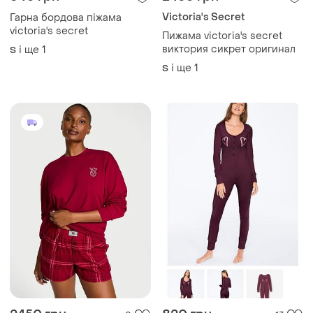
Victoria's Secret
Гарна бордова піжама
victoria's secret
Пижама victoria's secret
виктория сикрет оригинал
і ще
1
S
і ще
1
S