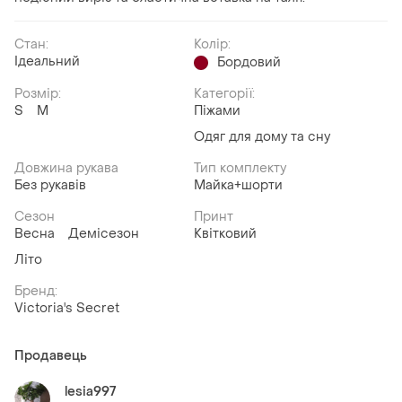
Стан:
Колір:
Ідеальний
Бордовий
Розмір:
Категорії:
S
M
Піжами
Одяг для дому та сну
Довжина рукава
Тип комплекту
Без рукавів
Майка+шорти
Сезон
Принт
Весна
Демісезон
Квітковий
Літо
Бренд:
Victoria's Secret
Продавець
lesia997