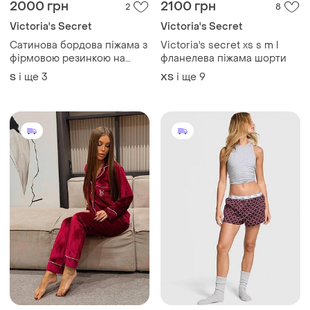
2000 грн
2100 грн
2
8
Victoria's Secret
Victoria's Secret
Сатинова бордова піжама з
Victoria's secret xs s m l
фірмовою резинкою на
фланелева піжама шорти
шортах сорочка+шорти
і ще
3
і ще
9
S
ХS
victoria's secret