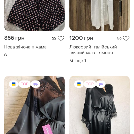
355 грн
1200 грн
22
53
Нова жіноча піжама
Люксовий італійський
лляний халат кімоно
S
viscontea di milano, 100%
і ще
1
M
льон (made in italy)
TOP
TOP