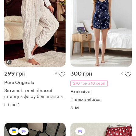
299 грн
300 грн
2
2
Pure Originals
270 грн з 10 серп
Затишні теплі піжамні
Exclusive
штанці з флісу білі штани з
Піжама жіноча
м'якого матеріалу
і ще
1
L
S-M