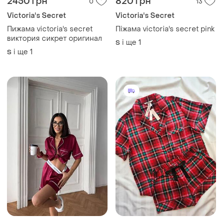
2450 грн
820 грн
0
13
Victoria's Secret
Victoria's Secret
Пижама victoria's secret
Піжама victoria's secret pink
виктория сикрет оригинал
і ще
1
S
і ще
1
S