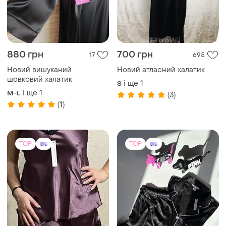
880 грн
700 грн
17
695
Новий вишуканий
Новий атласний халатик
шовковий халатик
і ще
1
S
і ще
1
M-L
(3)
(1)
TOP
TOP