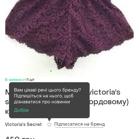
В наявності
1 шт
Вам цікаві речі цього бренду?
Мереживний ромпер victoria's
Підпишіться на нього, щоб
secret у сливовому ( бордовому)
дізнаватися про новинки
кольорі
Добре
Підписатися на бренд
Victoria's Secret