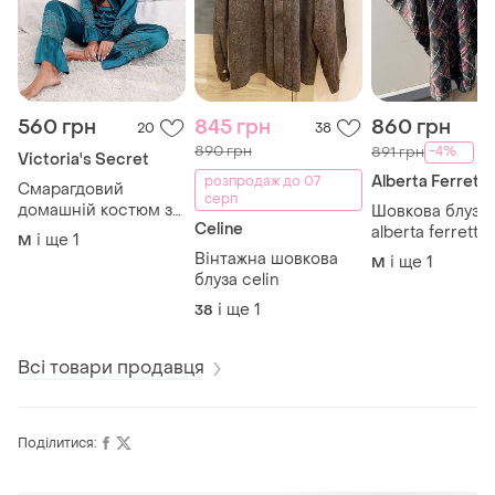
560 грн
845 грн
860 грн
20
38
890 грн
-4%
891 грн
Victoria's Secret
Alberta Ferretti
розпродаж до 07
Смарагдовий
серп
домашній костюм з
Шовкова блуза
Celine
мереживом
alberta ferretti
і ще
1
M
преміум 💯 шов
Вінтажна шовкова
і ще
1
M
блуза celin
і ще
1
38
Всі товари продавця
Поділитися: