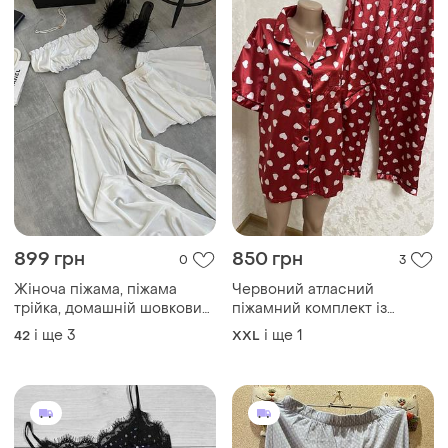
899 грн
850 грн
0
3
Жіноча піжама, піжама
Червоний атласний
трійка, домашній шовковий
піжамний комплект із
комплект трійка
принтом у білі серця
і ще
3
і ще
1
42
XXL