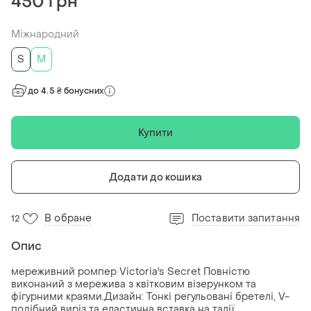
450 грн
Міжнародний
S
M
до 4.5 ₴ бонусних
Купити
Додати до кошика
В обране
Поставити запитання
12
Опис
мереживний ромпер Victoria's Secret Повністю
виконаний з мережива з квітковим візерунком та
фігурними краями.Дизайн: Тонкі регульовані бретелі, V-
подібний виріз та еластична вставка на талії.