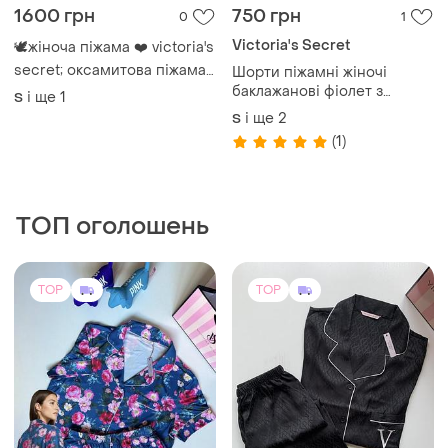
1600 грн
750 грн
0
1
Victoria's Secret
🕊жіноча піжама ❤️ victoria's
secret; оксамитова піжама;
Шорти піжамні жіночі
піжама бархат сорочка +
баклажанові фіолет з
і ще
1
S
штани
логотипом ліоцел victoria's
і ще
2
S
secret pink qft58sh
(1)
ТОП оголошень
TOP
TOP