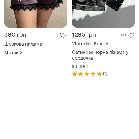
380 грн
1285 грн
9
131
Victoria's Secret
Шовкова пижама
Сатинова чорна піжама у
і ще
2
M
сердечка
і ще
1
S
(1)