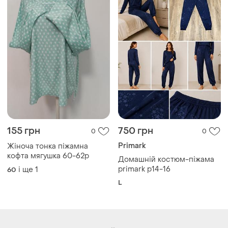
155 грн
750 грн
0
0
Primark
Жіноча тонка піжамна
кофта мягушка 60-62р
Домашній костюм-піжама
primark p14-16
і ще
1
60
L