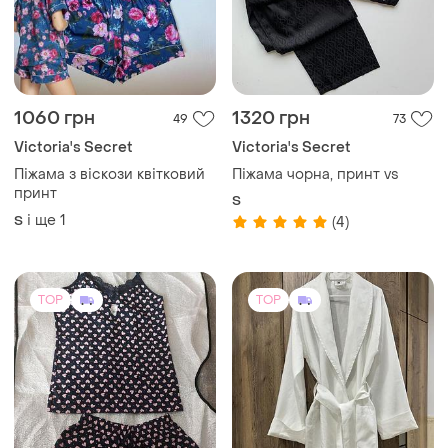
1060 грн
1320 грн
49
73
Victoria's Secret
Victoria's Secret
Піжама з віскози квітковий
Піжама чорна, принт vs
принт
S
і ще
1
S
(4)
TOP
TOP