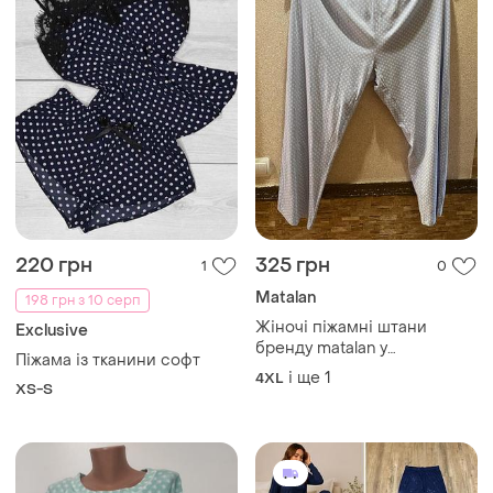
220 грн
325 грн
1
0
Мatalan
198 грн з 10 серп
Жіночі піжамні штани
Exclusive
бренду matalan у
Піжама із тканини софт
блакитному кольорі з
і ще
1
4XL
XS-S
візерунком у цятку