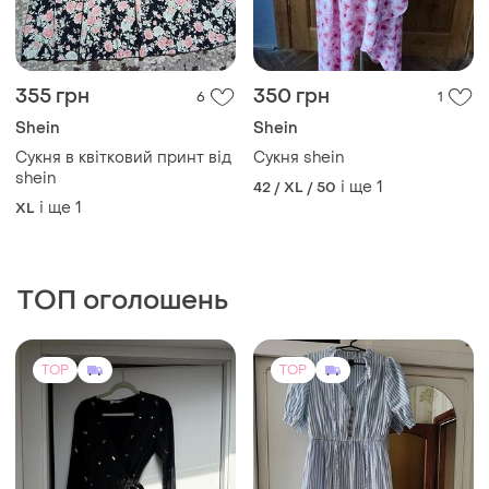
355 грн
350 грн
6
1
Shein
Shein
Сукня в квітковий принт від
Сукня shein
shein
і ще
1
42 / XL / 50
і ще
1
XL
ТОП оголошень
TOP
TOP