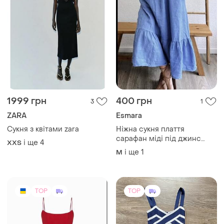
1999 грн
400 грн
3
1
ZARA
Esmara
Сукня з квітами zara
Ніжна сукня плаття
сарафан міді під джинс
і ще
4
XХS
вільний є кишені міді
і ще
1
M
блакитний сукня майка
натуральний
TOP
TOP