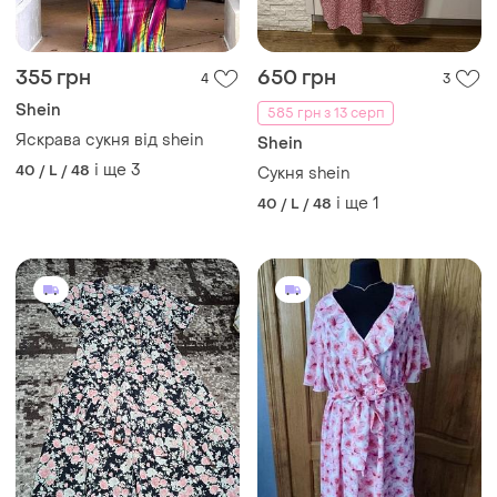
355 грн
650 грн
4
3
Shein
585 грн з 13 серп
Яскрава сукня від shein
Shein
і ще
3
40 / L / 48
Сукня shein
і ще
1
40 / L / 48