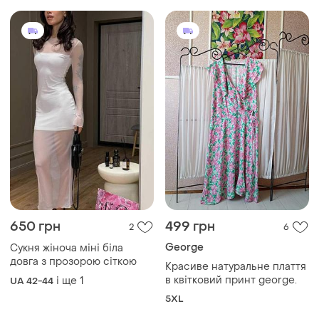
650 грн
499 грн
2
6
George
Сукня жіноча міні біла
довга з прозорою сіткою
Красиве натуральне плаття
в квітковий принт george.
і ще
1
UA 42-44
5XL