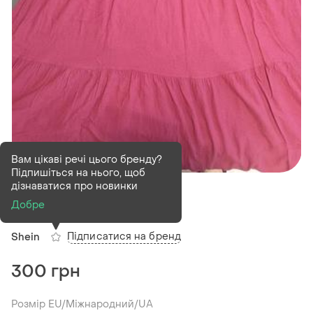
Вам цікаві речі цього бренду?
Підпишіться на нього, щоб
В наявності
1 шт
дізнаватися про новинки
Сукня жіноча shein
Добре
Підписатися на бренд
Shein
300 грн
Розмір EU/Міжнародний/UA