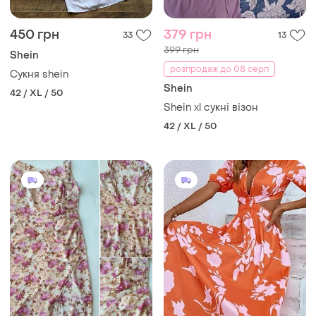
450 грн
379 грн
33
13
399 грн
Shein
розпродаж до 08 серп
Сукня shein
Shein
42 / XL / 50
Shein xl сукні візон
42 / XL / 50