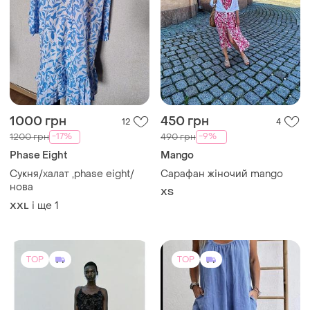
1000 грн
450 грн
12
4
-17%
-9%
1200 грн
490 грн
Phase Eight
Mango
Сукня/халат ,phase eight/
Сарафан жіночий mango
нова
ХS
і ще
1
XXL
TOP
TOP