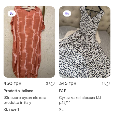
450 грн
345 грн
3
4
Prodotto Italiano
F&F
Жіночого сукня віскоза
Сукня максі віскоза f&f
prodotto in italy
р.12/14
і ще
1
XL
XL