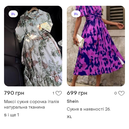
790 грн
699 грн
1
0
Shein
Максі сукня сорочка італія
натуральна тканина
Сукня в наявності 26.
і ще
1
S
XL