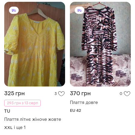
325 грн
370 грн
3
0
Плаття довге
293 грн з 13 серп
EU 42
TU
Плаття літнє жіноче жовте
і ще
1
XXL