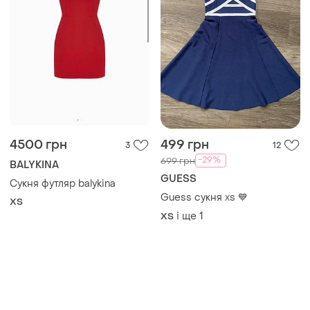
4500 грн
499 грн
3
12
-29%
699 грн
BALYKINA
GUESS
Сукня футляр balykina
Guess сукня xs 💙
ХS
і ще
1
ХS