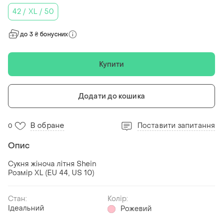
42 / XL / 50
до 3 ₴ бонусних
Купити
Додати до кошика
В обране
Поставити запитання
0
Опис
Сукня жіноча літня Shein
Розмір XL (EU 44, US 10)
Стан:
Колір:
Ідеальний
Рожевий