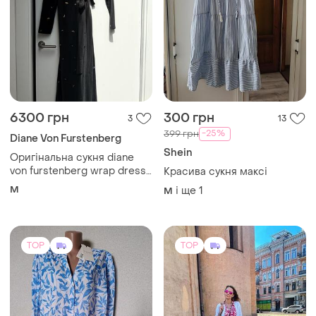
6300 грн
300 грн
3
13
-25%
399 грн
Diane Von Furstenberg
Shein
Оригінальна сукня diane
von furstenberg wrap dress
Красива сукня максі
m
M
і ще
1
M
TOP
TOP