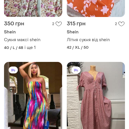
350 грн
315 грн
2
2
Shein
Shein
Сукня максі shein
Літня сукня від shein
і ще
1
42 / XL / 50
40 / L / 48