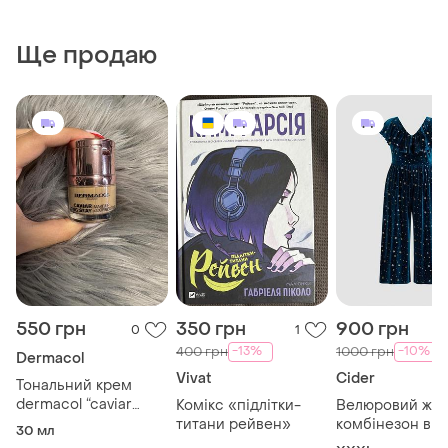
Ще продаю
550 грн
350 грн
900 грн
0
1
-13%
-10%
400 грн
1000 грн
Dermacol
Vivat
Cider
Тональний крем
dermacol “caviar
Комікс «підлітки-
Велюровий жін
longstay”
титани рейвен»
комбінезон від 
30 мл