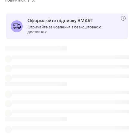
Поділитися:
Оформлюйте підписку SMART
Отримайте замовлення з безкоштовною
доставкою
Також шукають:
Сукні міді в Одеса
Вечірні сукні в Одеса
Міді спідниці в Одеса
Одяг
Пляжні довгі сукні в ужгороді
Випускні сукні роздільні
Довгі сукні з оборками asos
Помаранчеві довгі сукні mango