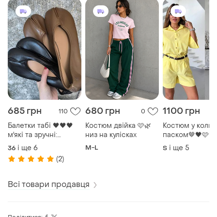
685 грн
680 грн
1100 грн
110
0
Балетки табі 🖤🖤🖤
Костюм двійка 🩷🌿
Костюм у кольо
м'які та зручні:
низ на кулісках
паском🤎🖤🩷💛
шоколад, беж,
і ще
6
M-L
і ще
5
36
S
чорний, вишня
(2)
Всі товари продавця