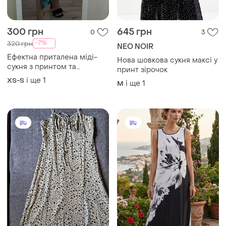
254 грн
280 грн
1
2
-16%
300 грн
Shein
Сукня довга з розрізом м-л
Сукня довга великий розмір
і ще
1
M
і ще
1
XXXL