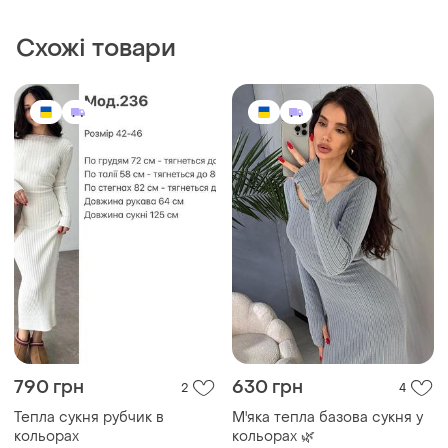
790 грн
630 грн
2
4
Тепла сукня рубчик в
М'яка тепла базова сукня у
кольорах
кольорах 🌿
і ще
4
і ще
3
34 / XS / 42
34 / XS / 42
800 грн
495 грн
1
5