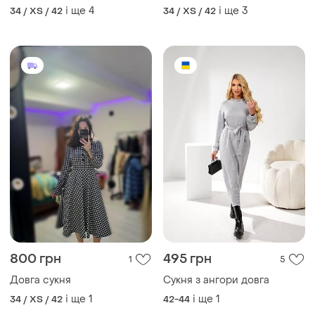
Довга сукня
Сукня з ангори довга
і ще
1
і ще
1
34 / XS / 42
42-44
1260 грн
1007 грн
6
4
В'язана жіноча сукня довга
Базові сукні в твоєму