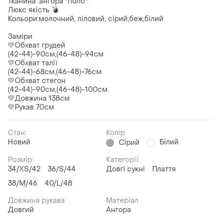
Тканина :ангора "поло"
Люкс якість 💣
Кольори:молочний, ліловий, сірий,беж,білий
Заміри
💛Обхват грудей
(42-44)-90см,(46-48)-94см
💛Обхват талії
(42-44)-68см,(46-48)-76см
💛Обхват стегон
(42-44)-90см,(46-48)-100см
💛Довжина 138см
💛Рукав 70см
Стан:
Колір:
Новий
Білий
Сірий
Розмір:
Категорії:
34/XS/42
36/S/44
Довгі сукні
Плаття
38/M/46
40/L/48
Довжина рукава
Матеріал
Довгий
Ангора