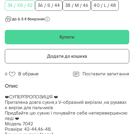
34 / XS / 42
36 / S / 44
38 / M / 46
40 / L / 48
до 6.5 ₴ бонусних
Купити
Додати до кошика
В обране
Поставити запитання
0
Опис
❤️СУПЕРПРОПОЗИЦІЯ ❤️
Приталена довга сукня,з V-образний вирізом ,на рукавах
є вирізи для пальчиків.
Придбайте цю сукню і почувайте себе неперевершеною
леді ❤️
Модель 7042
Розміри: 42-44,46-48,