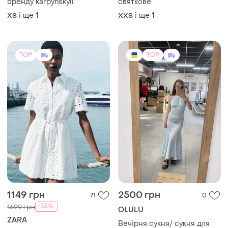
1149 грн
2500 грн
71
0
-33%
1699 грн
OLULU
ZARA
Вечірня сукня/ сукня для
дружок на весілля
Біла сукня-сорочка zara з
англійською вишивкою та
S
поясом (100% бавовна)
і ще
2
ХS