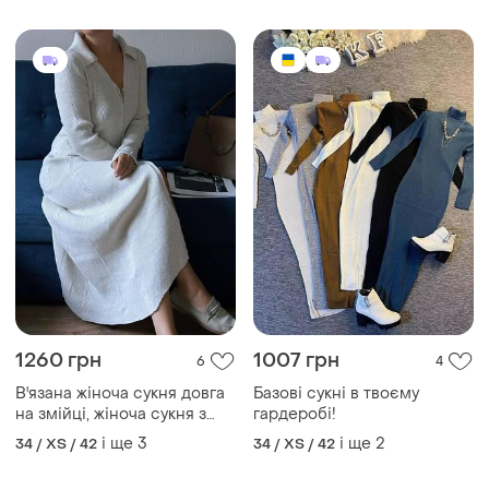
на змійці, жіноча сукня з
гардеробі!
коміром
і ще
3
і ще
2
34 / XS / 42
34 / XS / 42
2050 грн
522 грн
1
1
Сукня довга трикотаж довга
Максі сукня базових
приталенна молоко сіра
кольорів