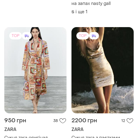
950 грн
2200 грн
38
12
ZARA
ZARA
Сукня zara оригінал
Сукня zara з паєтками
і ще
1
M
L
(1)
TOP
TOP