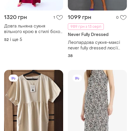
550 грн
200 грн
7
1
De Facto
Натуральна сукня (під льон)
Плаття літнє на бретелях
і ще
1
XL
сарафан
S
Завантажуйте додаток
Купуйте речі і спілкуйтесь у будь-якому місці