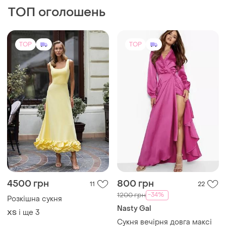
-34%
1200 грн
Розкішна сукня
Nasty Gal
і ще
3
ХS
Сукня вечірня довга максі
на запах nasty gall
і ще
1
S
TOP
TOP