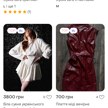
3800 грн
700 грн
0
4
Біла сукня українського
Плаття міді вечірнє
бренду karpynskyii
святкове
і ще
1
і ще
1
ХS
XХS
TOP
TOP