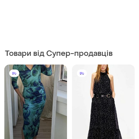
300 грн
645 грн
0
3
-7%
320 грн
NEO NOIR
Ефектна приталена міді-
Нова шовкова сукня максі у
сукня з принтом та
принт зірочок
розрізом на нозі
і ще
1
XS-S
і ще
1
M