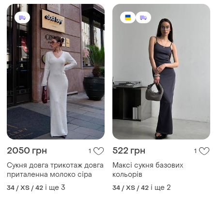
і ще
3
і ще
2
34 / XS / 42
34 / XS / 42
ТОП оголошень
TOP
TOP
4500 грн
800 грн
11
22