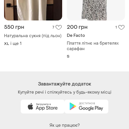
Як це працює?
Україна, 02121, місто Київ, Харківське шосе, будинок
201-203, літера 4Г
Політика конфіденційності
Договір-оферта
Контакти
Ми у соц.мережах
Речі за кліком серця. Всі права захищені
© 2026
Shafa.ua