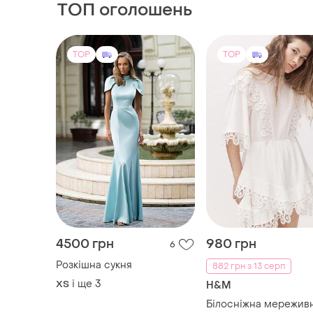
ТОП оголошень
TOP
TOP
4500 грн
980 грн
6
Розкішна сукня
882 грн з 13 серп
і ще
3
ХS
H&M
Білосніжна мережив