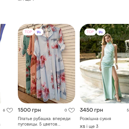
розкішну весільну сукню
бренду belik’s. сукня
виконана вручну
TOP
TOP
1500 грн
3450 грн
6
0
5
Платье рубашка. впереди
Розкішна сукня
пуговицы. 5 цветов.
з
і ще
3
ХS