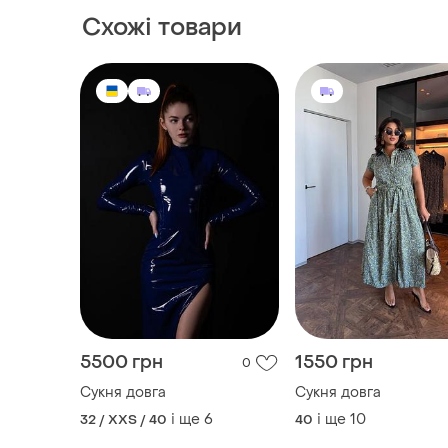
Схожі товари
5500 грн
1550 грн
0
Сукня довга
Сукня довга
і ще
6
і ще
10
32 / XXS / 40
40