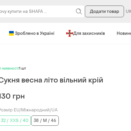
Додати товар
Зроблено в Україні
Для захисників
Новин
В наявності
1 шт
Сукня весна літо вільний крій
130 грн
Розмір EU/Міжнародний/UA
32 / XXS / 40
38 / M / 46