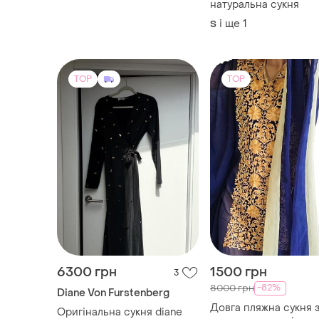
натуральна сукня
і ще
1
S
TOP
TOP
6300 грн
1500 грн
3
-82%
8000 грн
Diane Von Furstenberg
Довга пляжна сукня 
Оригінальна сукня diane