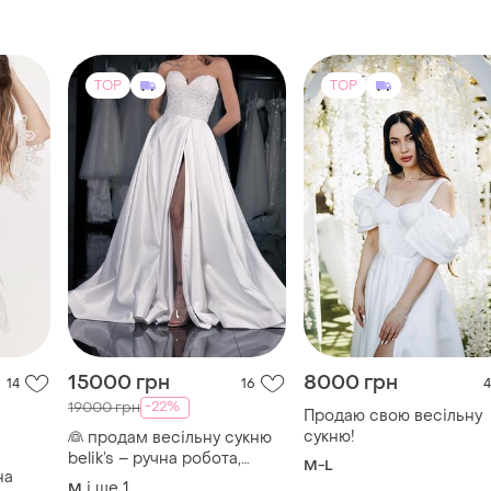
TOP
TOP
15000 грн
8000 грн
14
16
4
-22%
19000 грн
Продаю свою весільну
сукню!
👰 продам весільну сукню
belik’s – ручна робота,
M-L
на
ідеальний стан ✨ продаю
і ще
1
M