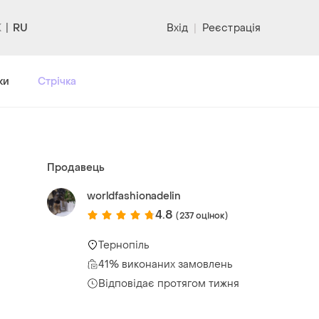
RU
Вхід
|
Реєстрація
ки
Стрічка
Продавець
worldfashionadelin
4.8
(237 оцінок)
Тернопіль
41% виконаних замовлень
Відповідає протягом тижня