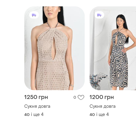
1250 грн
1200 грн
0
Сукня довга
Сукня довга
і ще
4
і ще
4
40
40