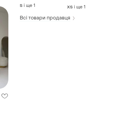
розпродаж
і ще
1
S
і ще
1
ХS
Всі товари продавця