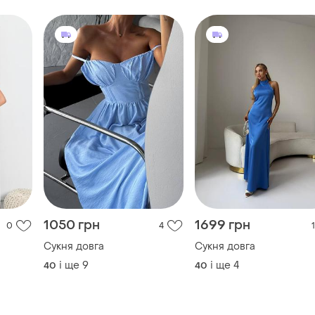
1050 грн
1699 грн
0
4
1
Сукня довга
Сукня довга
і ще
9
і ще
4
40
40