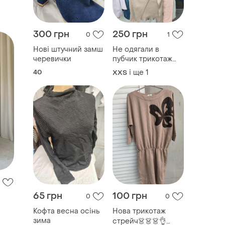
300 грн
250 грн
0
1
Нові штучний замш
Не одягали в
черевички
пубчик трикотаж
стрейч
40
і ще
1
XХS
65 грн
100 грн
0
0
Кофта весна осінь
Нова трикотаж
зима
стрейч👗👗👗👌