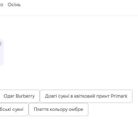
то
Осінь
Одяг Burberry
Довгі сукні в квітковий принт Primark
бські сукні
Плаття кольору омбре