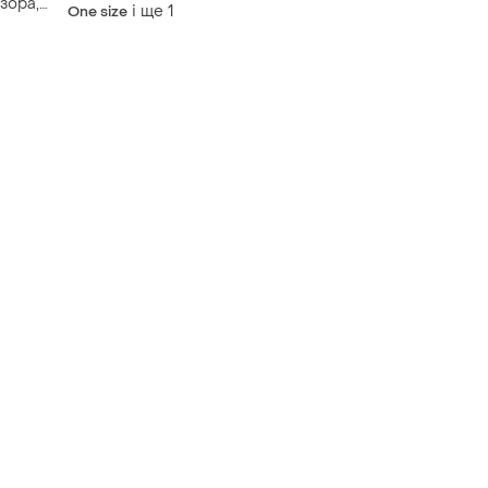
размеры есть. ткань коттон
зора,
і ще
1
One size
а