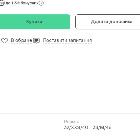
до 1.3 ₴ бонусних
Купити
Додати до кошика
В обране
Поставити запитання
Розмір:
32/XXS/40
38/M/46