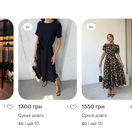
1300 грн
1550 грн
1
1
3
Сукня довга
Сукня довга
і ще
10
і ще
10
40
40