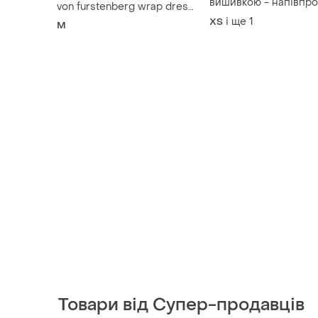
вишивкою - напівпро
von furstenberg wrap dress
невагома та вишукан
m
і ще
1
ХS
M
Товари від Супер-продавців