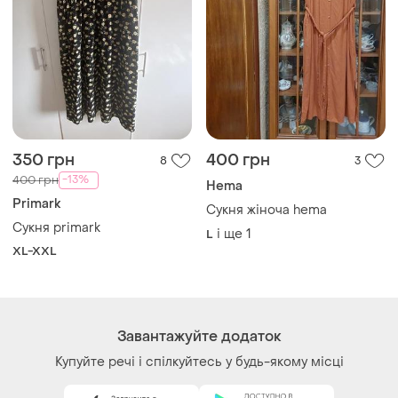
350 грн
400 грн
8
3
-13%
400 грн
Hema
Primark
Сукня жіноча hema
Сукня primark
і ще
1
L
XL-XXL
Завантажуйте додаток
Купуйте речі і спілкуйтесь у будь-якому місці
Як це працює?