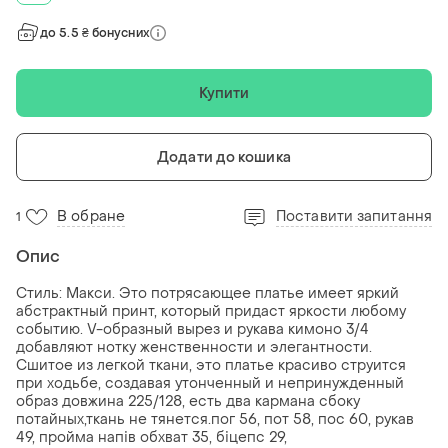
до 5.5 ₴ бонусних
Купити
Додати до кошика
В обране
Поставити запитання
1
Опис
Стиль: Макси. Это потрясающее платье имеет яркий
абстрактный принт, который придаст яркости любому
событию. V-образный вырез и рукава кимоно 3/4
добавляют нотку женственности и элегантности.
Сшитое из легкой ткани, это платье красиво струится
при ходьбе, создавая утонченный и непринужденный
образ довжина 225/128, есть два кармана сбоку
потайных,ткань не тянется.пог 56, пот 58, пос 60, рукав
49, пройма напів обхват 35, біцепс 29,