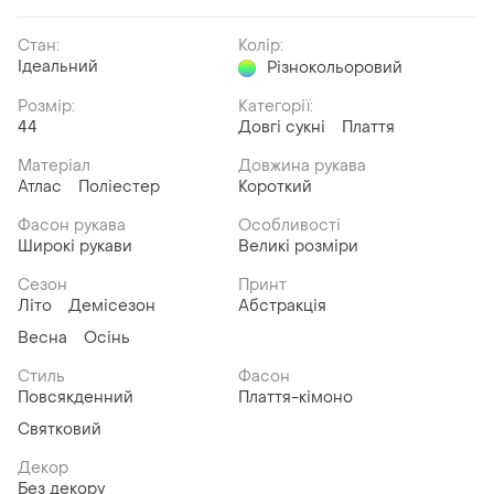
Стан:
Колір:
Ідеальний
Різнокольоровий
Розмір:
Категорії:
44
Довгі сукні
Плаття
Матеріал
Довжина рукава
Атлас
Поліестер
Короткий
Фасон рукава
Особливості
Широкі рукави
Великі розміри
Сезон
Принт
Літо
Демісезон
Абстракція
Весна
Осінь
Стиль
Фасон
Повсякденний
Плаття-кімоно
Святковий
Декор
Без декору