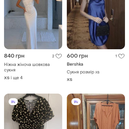
840 грн
600 грн
2
1
Bershka
Ніжна жіноча шовкова
сукня
Сукня розмір xs
і ще
4
ХS
ХS