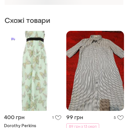
400 грн
99 грн
1
5
Dorothy Perkins
89 грн з 13 серп
Довга м'ятна сукня
Довга сукня на літо
44
44