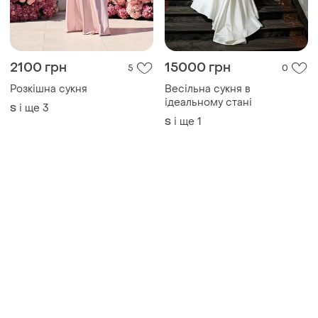
Розкішна сукня
Весільна сукня в
ідеальному стані
і ще
3
S
і ще
1
S