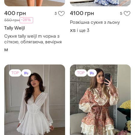
Сукня tally weijl m чорна з
сіткою, облягаюча, вечірня
M
TOP
TOP
650 грн
5300 грн
5
9
-14%
750 грн
Жіноча люксова сукня