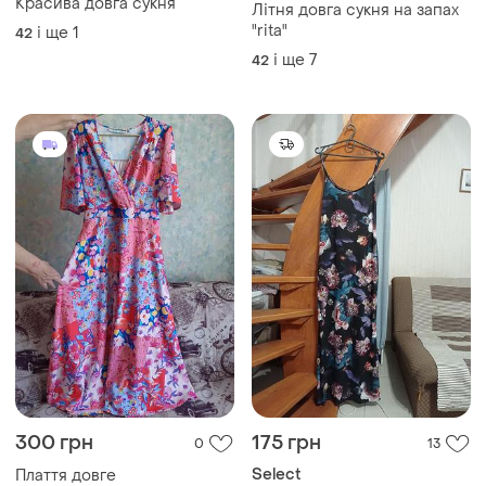
300 грн
175 грн
0
13
Select
Плаття довге
Трикотажний сарафан на
44
бретелях, довга сукня
і ще
1
42