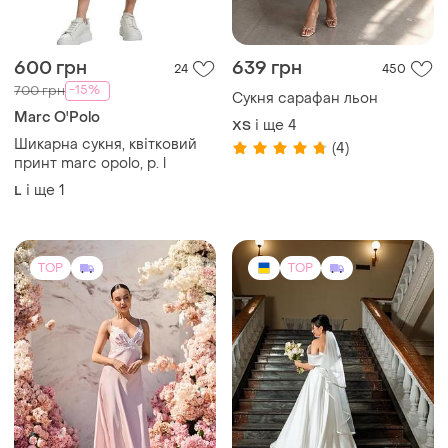
Marc O'Polo
і ще
4
ХS
Шикарна сукня, квітковий
(4)
принт marc opolo, р. l
і ще
1
L
TOP
TOP
2100 грн
15000 грн
5
0