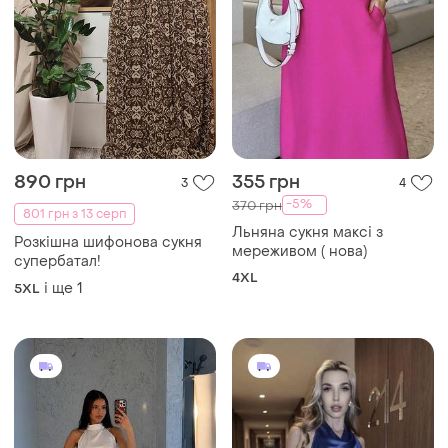
890 грн
355 грн
3
4
-5%
370 грн
801 грн з 13 серп
Льняна сукня максі з
Розкішна шифонова сукня
мереживом ( нова)
супербатал!
4XL
і ще
1
5XL