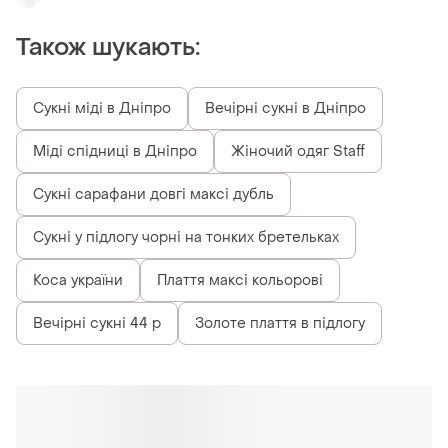
Також шукають:
Сукні міді в Дніпро
Вечірні сукні в Дніпро
Міді спідниці в Дніпро
Жіночий одяг Staff
Сукні сарафани довгі максі дубль
Сукні у підлогу чорні на тонких бретельках
Коса україни
Плаття максі кольорові
Вечірні сукні 44 р
Золоте плаття в підлогу
Схожі товари