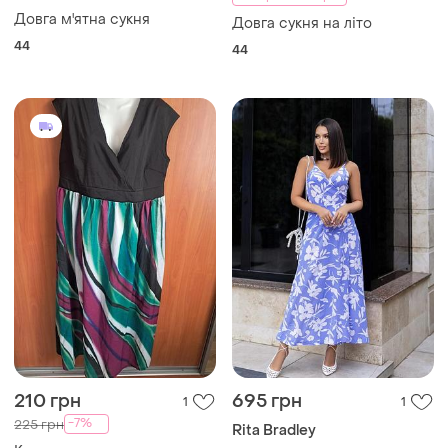
210 грн
695 грн
1
1
-7%
225 грн
Rita Bradley
Красива довга сукня
Літня довга сукня на запах
"rita"
і ще
1
42
і ще
7
42