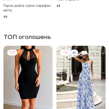
ТОП оголошень
TOP
TOP
400 грн
4100 грн
3
5
-28%
550 грн
Розкішна сукня з льону
Tally Weijl
і ще
3
ХS