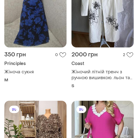
350 грн
2000 грн
0
2
Principles
Coast
Жіноча сукня
Жіночий літній тренч з
ручною вишивкою. льон та
M
шовк.
S