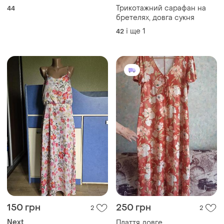
150 грн
250 грн
2
2
Next
Плаття довге
Гарна довга сукня сарафан
44
квіти
44