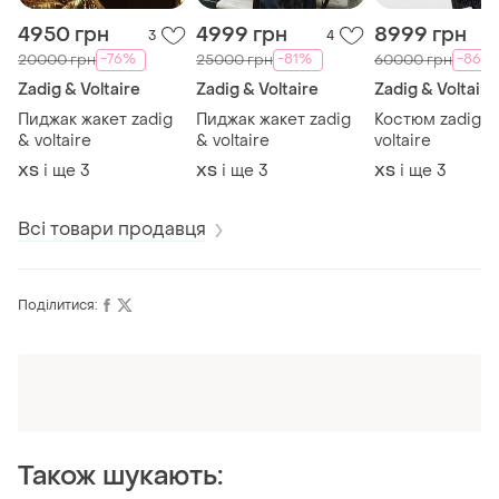
4950 грн
4999 грн
8999 грн
3
4
-76%
-81%
-86%
20000 грн
25000 грн
60000 грн
Zadig & Voltaire
Zadig & Voltaire
Zadig & Voltaire
Пиджак жакет zadig
Пиджак жакет zadig
Костюм zadig &
& voltaire
& voltaire
voltaire
і ще
3
і ще
3
і ще
3
ХS
ХS
ХS
Всі товари продавця
Поділитися:
Також шукають: