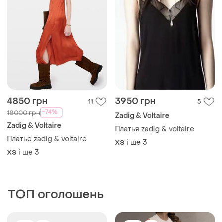
4850 грн
3950 грн
11
5
-74%
18000 грн
Zadig & Voltaire
Zadig & Voltaire
Платья zadig & voltaire
Платье zadig & voltaire
і ще
3
ХS
і ще
3
ХS
ТОП оголошень