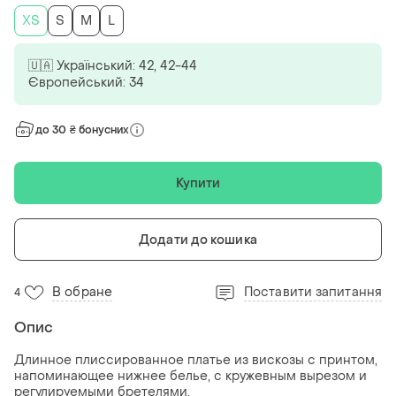
ХS
S
M
L
🇺🇦 Український: 42, 42-44
Європейський: 34
до 30 ₴ бонусних
Купити
Додати до кошика
В обране
Поставити запитання
4
Опис
Длинное плиссированное платье из вискозы с принтом,
напоминающее нижнее белье, с кружевным вырезом и
регулируемыми бретелями.