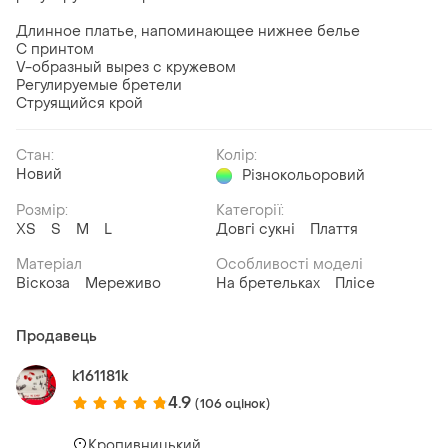
Длинное платье, напоминающее нижнее белье
С принтом
V-образный вырез с кружевом
Регулируемые бретели
Струящийся крой
Стан:
Колір:
Новий
Різнокольоровий
Розмір:
Категорії:
ХS
S
M
L
Довгі сукні
Плаття
Матеріал
Особливості моделі
Віскоза
Мереживо
На бретельках
Плісе
Продавець
k161181k
4.9
(106 оцінок)
Кропивницький