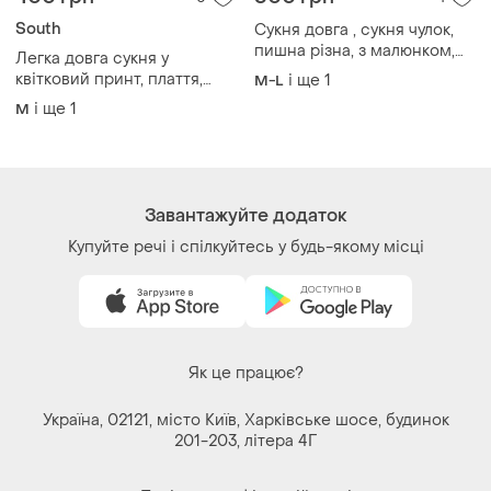
South
Сукня довга , сукня чулок,
пишна різна, з малюнком,
Легка довга сукня у
розп-да-ж
квітковий принт, плаття,
і ще
1
M-L
сарафан
і ще
1
M
Завантажуйте додаток
Купуйте речі і спілкуйтесь у будь-якому місці
Як це працює?
Україна, 02121, місто Київ, Харківське шосе, будинок
201-203, літера 4Г