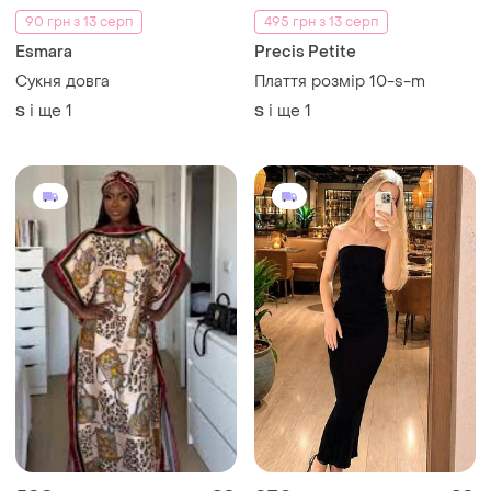
90 грн з 13 серп
495 грн з 13 серп
Esmara
Precis Petite
Сукня довга
Плаття розмір 10-s-m
і ще
1
і ще
1
S
S