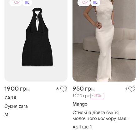
TOP
TOP
1900 грн
950 грн
8
1
-21%
1200 грн
ZARA
Mango
Сукня zara
Стильна довга сукня
M
молочного кольору, має
відкриту спинку, фактурну
і ще
1
ХS
вʼязку. розмір : xs,s( гарно
тягнеться)