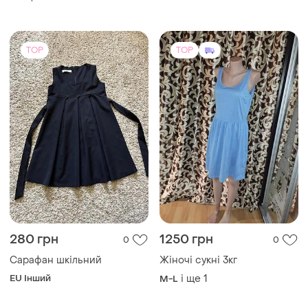
TOP
TOP
280 грн
1250 грн
0
0
Сарафан шкільний
Жіночі сукні 3кг
EU Інший
і ще
1
M-L