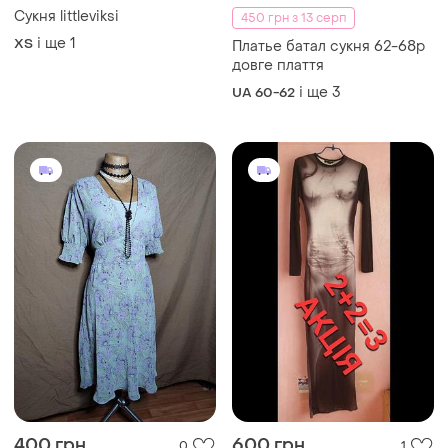
Сукня littleviksi
450 грн з 13 серп
і ще
1
ХS
Платье батал сукня 62-68р
довге плаття
і ще
3
UA 60-62
400 грн
600 грн
0
1