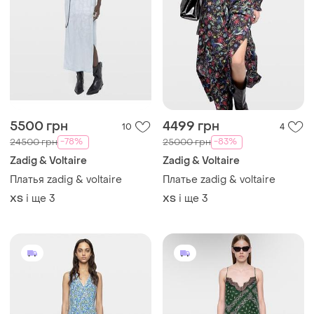
5500 грн
4499 грн
10
4
-78%
-83%
24500 грн
25000 грн
Zadig & Voltaire
Zadig & Voltaire
Платья zadig & voltaire
Платье zadig & voltaire
і ще
3
і ще
3
ХS
ХS