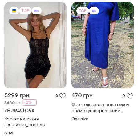
TOP
TOP
5299 грн
470 грн
8
0
-2%
5400 грн
💙ексклюзивна нова сукня
ZHURAVLOVA
розмір універсальний
яскрава та легка торг!
Корсетна сукня
One size
заміри на фото. інформація
zhuravlova_corsets
в розділі про мене.
S-M