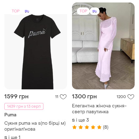
TOP
TOP
1599 грн
1300 грн
11
1200
Елегантна жіноча сукня-
1439 грн з 13 серп
светр павутинка
Puma
і ще
3
S
Сукня puma на s(по бірці м)
(8)
оригінал!нова
і ще
1
S