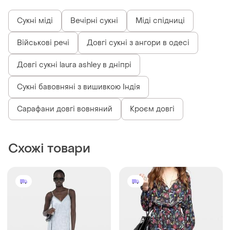
Сукні міді
Вечірні сукні
Міді спідниці
Військові речі
Довгі сукні з ангори в одесі
Довгі сукні laura ashley в дніпрі
Сукні бавовняні з вишивкою Індія
Сарафани довгі вовняний
Кроєм довгі
Схожі товари