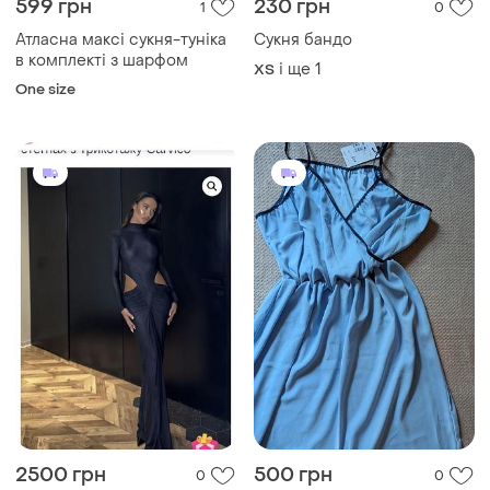
599 грн
230 грн
1
0
Атласна максі сукня-туніка
Сукня бандо
в комплекті з шарфом
і ще
1
ХS
One size
2500 грн
500 грн
0
0