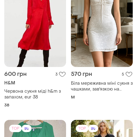
600 грн
570 грн
3
5
H&M
Біла мереживна міні сукня з
чашками, зав'язкою на
Червона сукня міді h&m з
грудях та прозорими
запахом, eur 38
M
бретелями
38
TOP
TOP