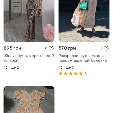
895 грн
570 грн
0
2
Жіноча сукня в принт лео, 2
Розпродаж! сукня максі з
кольори
поясом, зелений, бежевий
і ще
2
і ще
5
42
42
(1)