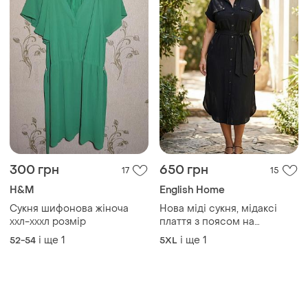
300 грн
650 грн
17
15
H&M
English Home
Сукня шифонова жіноча
Нова міді сукня, мідаксі
ххл-хххл розмір
плаття з поясом на
гудзиках, великий розмір,
і ще
1
і ще
1
52-54
5XL
батал.