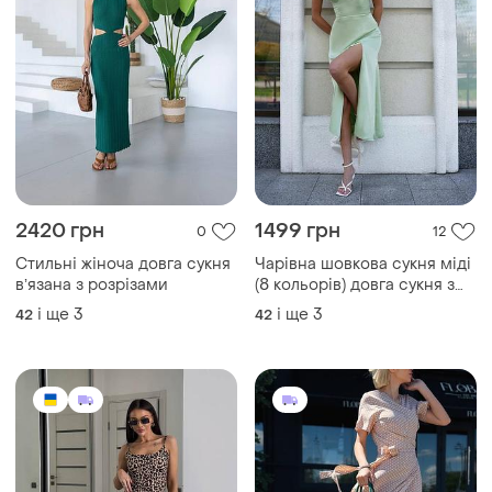
2420 грн
1499 грн
0
12
Стильні жіноча довга сукня
Чарiвна шовкова сукня мiдi
вʼязана з розрізами
(8 кольорiв) довга сукня з
розрiзом
і ще
3
і ще
3
42
42