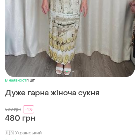
В наявності
1 шт
Дуже гарна жіноча сукня
500
грн
-4%
480 грн
🇺🇦 Український