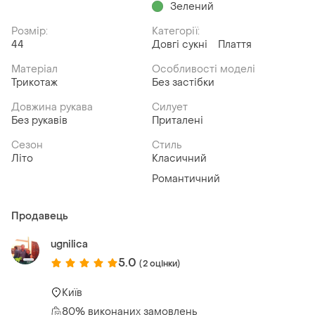
Зелений
Розмір:
Категорії:
44
Довгі сукні
Плаття
Матеріал
Особливості моделі
Трикотаж
Без застібки
Довжина рукава
Силует
Без рукавів
Приталені
Сезон
Стиль
Літо
Класичний
Романтичний
Продавець
ugnilica
5.0
(2 оцінки)
Київ
80% виконаних замовлень