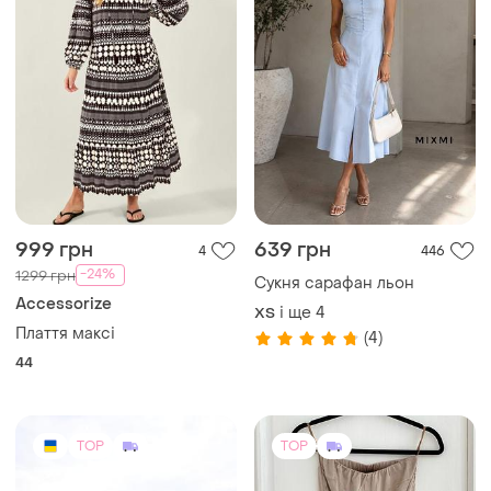
999 грн
639 грн
4
446
-24%
1299 грн
Сукня сарафан льон
Accessorize
і ще
4
ХS
Плаття максі
(4)
44
TOP
TOP