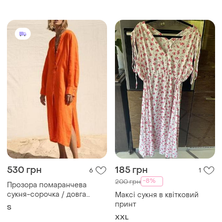
530 грн
185 грн
6
1
-8%
200 грн
Прозора помаранчева
сукня-сорочка / довга
Максі сукня в квітковий
пляжна туніка
принт
S
XXL