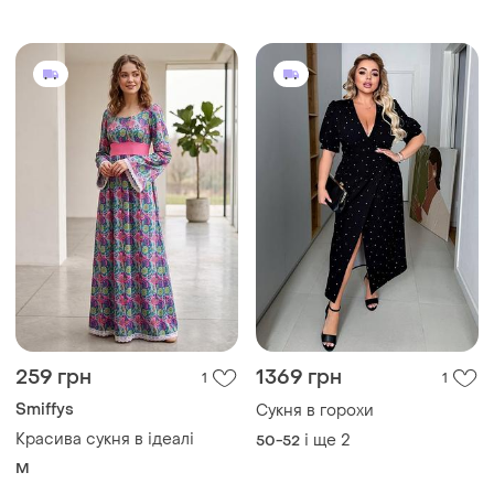
259 грн
1369 грн
1
1
Smiffys
Сукня в горохи
Красива сукня в ідеалі
і ще
2
50-52
M