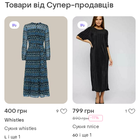
Товари від Супер-продавців
400 грн
799 грн
9
1
-11%
890 грн
Whistles
Сукня плісе
Сукня whistles
і ще
1
60
і ще
1
L