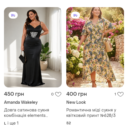
450 грн
400 грн
0
1
Amanda Wakeley
New Look
Довга сатинова сукня
Романтична міді сукня у
комбінація elements
квітковий принт №628/3
amanda wakeley
і ще
1
52
L