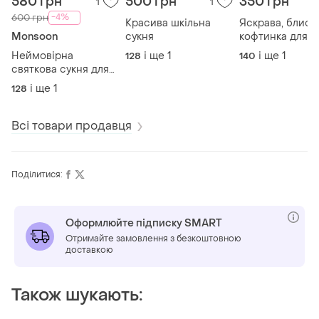
580 грн
500 грн
350 грн
1
1
-4%
600 грн
Красива шкільна
Яскрава, блиск
Monsoon
сукня
кофтинка для
дівчинки
Неймовірна
і ще
1
і ще
1
128
140
святкова сукня для
дівчинки
і ще
1
128
Всі товари продавця
Поділитися:
Оформлюйте підписку SMART
Отримайте замовлення з безкоштовною
доставкою
Також шукають: