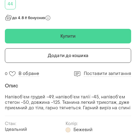
44
до 4.8 ₴ бонусних
Купити
Додати до кошика
В обране
Поставити запитання
0
Опис
Напівобʼєм грудей -49, напівобʼєм талії -45, напівобʼєм
стегон -50, довжина -125. Тканина легкий трикотаж, дуже
приємний до тіла, гарно тягнеться. Гарний виріз на спині
Стан:
Колір:
Ідеальний
Бежевий