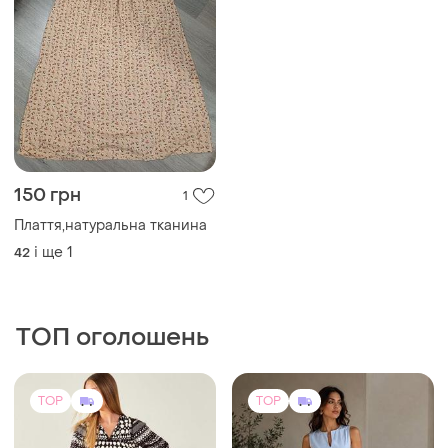
150 грн
1
Плаття,натуральна тканина
і ще
1
42
ТОП оголошень
TOP
TOP