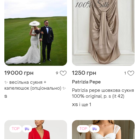
19000 грн
1250 грн
9
1
Patrizia Pepe
✨ весільна сукня +
капелюшок (опціонально) ✨
Patrizia pepe шовкова сукня
100% original, р. s (it 42)
S
і ще
1
ХS
TOP
TOP