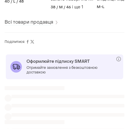
40 / L / 48
дент народження
прикрашена
і ще
1
M-L
38 / M / 46
квітковим при
та горизонтал
смугами💗
Всі товари продавця
Поділитися:
Оформлюйте підписку SMART
Отримайте замовлення з безкоштовною
доставкою
Також шукають:
Короткі сукні
Міні-спідниці
Чорний одяг
Сукні з ліхтарями
Сукні asos з коміром