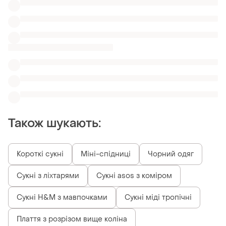
Сукні H&M з мавпочками
Сукні міді тропічні
Плаття з розрізом вище коліна
Плаття міді горловиною
Схожі товари