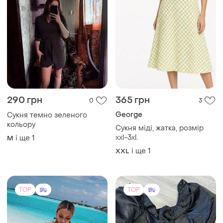
TOP
TOP
1790 грн
500 грн
4
1
New Look
Весільна сукня
Вечірня сукня чорна
і ще
1
ХS
M
TOP
TOP