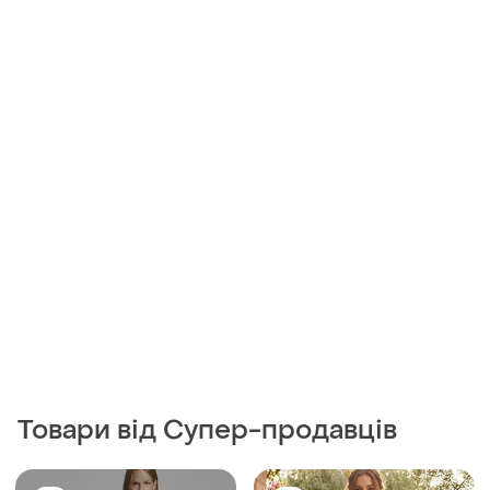
Товари від Супер-продавців
1500 грн
330 грн
4
1
Weekend Max Mara
Shein
Платье weekend max mara
Сукня міді різнокольорова
модели canard,
XL