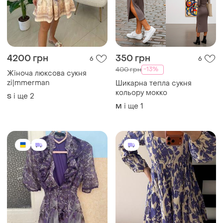
219 грн
1499 грн
7
0
Miss Ornament
Плаття з довгим рукавом
,100% бавовна
Платье очень красивое 46
м 48 л
і ще
1
M
і ще
1
M
ТОП оголошень
TOP
TOP