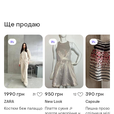
Ще продаю
1990 грн
950 грн
390 грн
31
12
ZARA
New Look
Capsule
Костюм беж палаццо
Плаття сукня 🎉
Пишна прозора
золоте новорічне на
спідниця міді