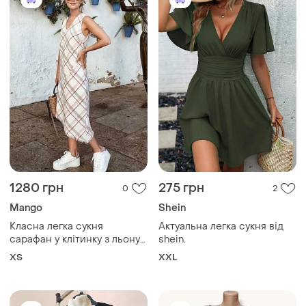
💥💥💥💥💥💥
330 грн
499 грн
0
27
George
ZARA
Стильна жіноча, пряма
Жіноча чорна сукня zara в
сукня зі вставками. george.
рубчик на бретелях