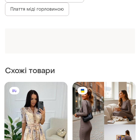
4200 грн
350 грн
6
6
-13%
400 грн
Жіноча люксова сукня
zi|mmеrmаn
Шикарна тепла сукня
кольору мокко
і ще
2
S
і ще
1
M