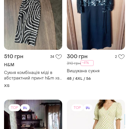
290 грн
365 грн
0
3
George
Сукня темно зеленого
кольору
Сукня міді, жатка, розмір
xxl-3xl.
і ще
1
M
і ще
1
XXL