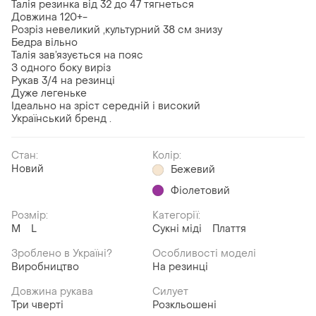
Талія резинка від 32 до 47 тягнеться
Довжина 120+-
Розріз невеликий ,культурний 38 см знизу
Бедра вільно
Талія зав’язується на пояс
З одного боку виріз
Рукав 3/4 на резинці
Дуже легеньке
Ідеально на зріст середній і високий
Український бренд .
Стан:
Колір:
Новий
Бежевий
Фіолетовий
Розмір:
Категорії:
M
L
Сукні міді
Плаття
Зроблено в Україні?
Особливості моделі
Виробництво
На резинці
Довжина рукава
Силует
Три чверті
Розкльошені