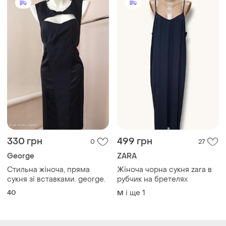
40
і ще
1
M
Завантажуйте додаток
Купуйте речі і спілкуйтесь у будь-якому місці
Як це працює?
Україна, 02121, місто Київ, Харківське шосе, будинок
201-203, літера 4Г
Політика конфіденційності
Договір-оферта
Контакти