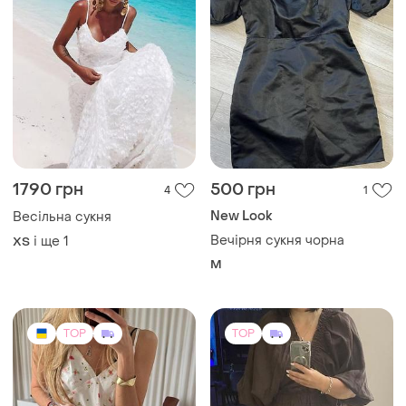
1800 грн
4500 грн
3
9
AN.VE.STUDIO
Answear Lab
Віскозний сарафан
Платье 100% лен
і ще
1
і ще
1
S
L