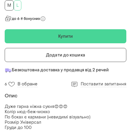
M
L
до 6 ₴ бонусних
Купити
Додати до кошика
Безкоштовна доставка у продавця від 2 речей
В обране
Поставити запитання
6
Опис
Дуже гарна ніжна сукня😍😍😍
Колір нюд-беж-мокко
По боках є кармани (невидимі візуально)
Розмір Універсал
Груди до 100