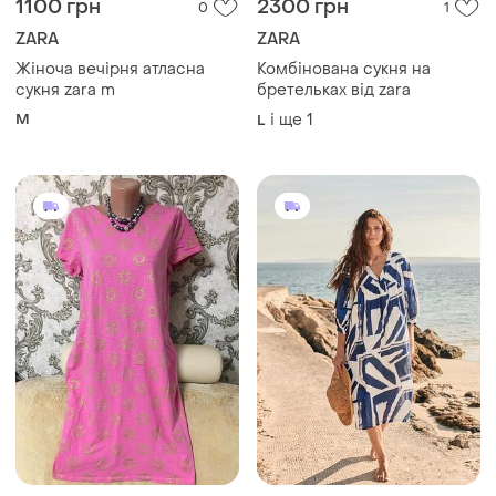
200 грн
745 грн
2
4
Seasalt Cornwall
Стопроцентный коттон
шикарное платье
Сукня-кафтан з органічної
бавовни від seasalt
і ще
1
46
cornwall, батал
і ще
1
46