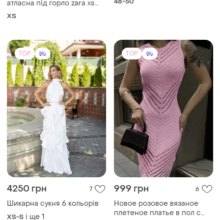
4250 грн
999 грн
7
6
Шикарна сукня 6 кольорів
Новое розовое вязаное
плетеное платье в пол с
і ще
1
XS-S
разрезом
і ще
2
ХS
TOP
TOP