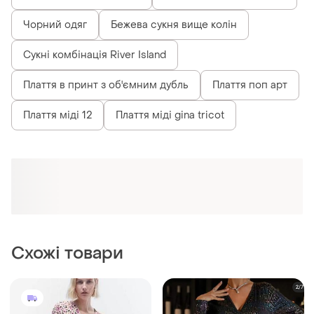
Чорний одяг
Бежева сукня вище колін
Сукні комбінація River Island
Плаття в принт з об'ємним дубль
Плаття поп арт
Плаття міді 12
Плаття міді gina tricot
Схожі товари