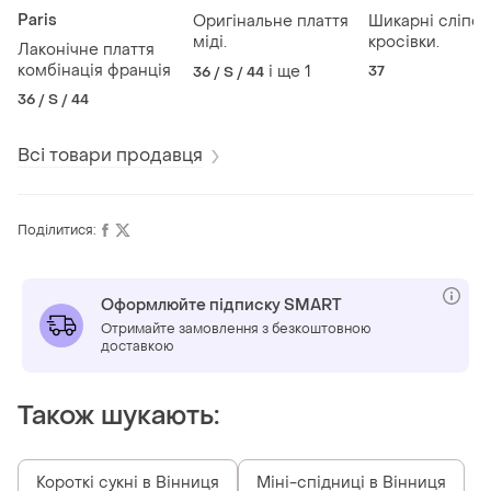
Paris
Оригінальне плаття
Шикарні сліпо
міді.
кросівки.
Лаконічне плаття
комбінація франція
і ще
1
37
36 / S / 44
36 / S / 44
Всі товари продавця
Поділитися:
Оформлюйте підписку SMART
Отримайте замовлення з безкоштовною
доставкою
Також шукають:
Короткі сукні в Вінниця
Міні-спідниці в Вінниця