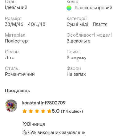
Стан:
Колір:
Ідеальний
Різнокольоровий
Розмір:
Категорії:
38/M/46
40/L/48
Сукні міді
Плаття
Матеріал
Особливості моделі
Поліестер
З декольте
Сезон
Принт
Літо
У смужку
Стиль
Фасон
Романтичний
На запах
Продавець
konstantin19802709
5.0
(114 оцінок)
Вінниця
75% виконаних замовлень