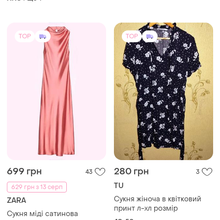
699 грн
280 грн
43
3
TU
629 грн з 13 серп
Сукня жіноча в квітковий
ZARA
принт л-хл розмір
Сукня міді сатинова
48-50
атласна під горло zara xs
рожева
ХS
TOP
TOP