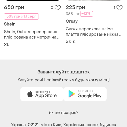
плаття плісироване ніжна
плісірована асиметрична
сукня 42 44 розпродаж
XS-S
сцкня
XL
Завантажуйте додаток
Купуйте речі і спілкуйтесь у будь-якому місці
Як це працює?
Україна, 02121, місто Київ, Харківське шосе, будинок
201-203, літера 4Г
Політика конфіденційності
Договір-оферта
Контакти