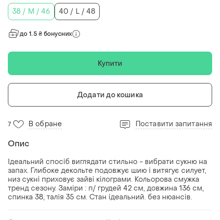
38 / M / 46
40 / L / 48
до 1.5 ₴ бонусних
Купити
Додати до кошика
В обране
Поставити запитання
7
Опис
Ідеальний спосіб виглядати стильно - вибрати сукню на
запах. Глибоке декольте подовжує шию і витягує силует,
низ сукні приховує зайві кілограми. Кольорова смужка
тренд сезону. Заміри : п/ грудей 42 см, довжина 136 см,
спинка 38, талія 35 см. Стан ідеальний. без нюансів.