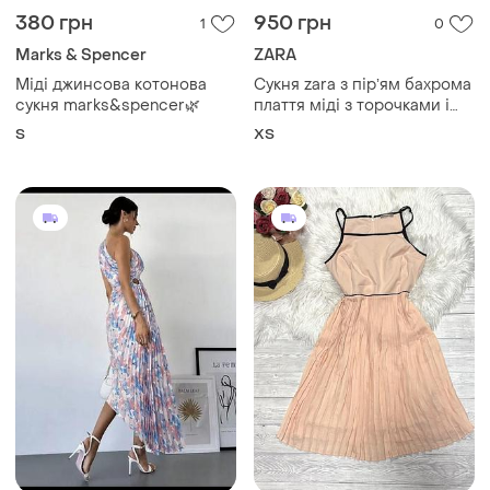
S
ХS
650 грн
225 грн
0
1
-42%
385 грн
585 грн з 13 серп
Orsay
Shein
Сукня персикова плісе
Shein, 0xl неперевершена