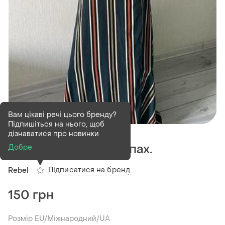
Вам цікаві речі цього бренду?
Підпишіться на нього, щоб
В наявності
1 шт
дізнаватися про новинки
Стильна сукня на запах.
Добре
Підписатися на бренд
Rebel
150 грн
Розмір EU/Міжнародний/UA