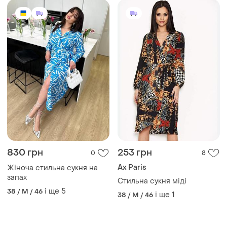
830 грн
253 грн
0
8
Ax Paris
Жіноча стильна сукня на
запах
Стильна сукня міді
і ще
5
38 / M / 46
і ще
1
38 / M / 46
ТОП оголошень
TOP
TOP