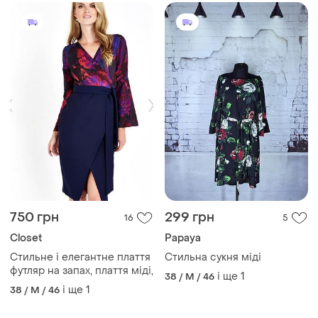
750 грн
299 грн
16
5
Closet
Papaya
Стильне і елегантне плаття
Стильна сукня міді
футляр на запах, плаття міді,
і ще
1
38 / M / 46
і ще
1
38 / M / 46