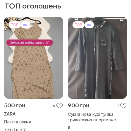
500 грн
900 грн
6
1
ZARA
Сукня нова худi туніка
трикотажна спортивне
Плаття сукня
темно-сірого кольору
S
і ще
7
XХS
TOP
TOP