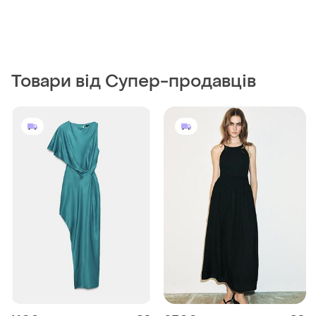
1100 грн
2300 грн
0
1
ZARA
ZARA
Жіноча вечірня атласна
Комбінована сукня на
сукня zara m
бретельках від zara
M
і ще
1
L