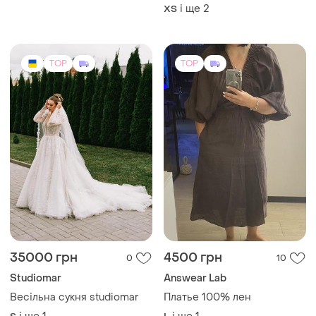
35000 грн
4500 грн
0
10
Studiomar
Answear Lab
Весільна сукня studiomar
Платье 100% лен
і ще
1
і ще
1
S
L