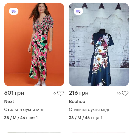
501 грн
216 грн
6
13
Next
Boohoo
Стильна сукня міді
Стильна сукня міді
і ще
1
і ще
1
38 / M / 46
38 / M / 46