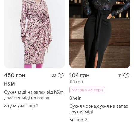
450 грн
104 грн
33
11
110 грн
H&M
99 грн з 05 серп
Сукня міді на запах від h&m
, плаття міді на запах
Shein
і ще
1
38 / M / 46
Сукня чорна,сукня на запах
, сукня міді
і ще
2
M