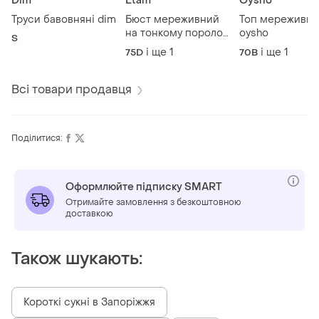
Dim
Etam
Oysho
Труси бавовняні dim
Бюст мереживний
Топ мереживн
на тонкому поролоні
oysho
S
та кісточках etam
і ще
1
і ще
1
75D
70B
Всі товари продавця
Поділитися:
Оформлюйте підписку SMART
Отримайте замовлення з безкоштовною
доставкою
Також шукають:
Короткі сукні в Запоріжжя