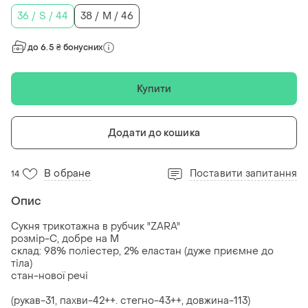
36 / S / 44
38 / M / 46
до 6.5 ₴ бонусних
Купити
Додати до кошика
В обране
Поставити запитання
14
Опис
Сукня трикотажна в рубчик "ZARA"
розмір-С, добре на М
склад: 98% поліестер, 2% еластан (дуже приємне до
тіла)
стан-нової речі
(рукав-31, пахви-42++. стегно-43++, довжина-113)