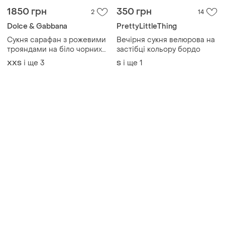
і ще
3
і ще
1
XХS
S