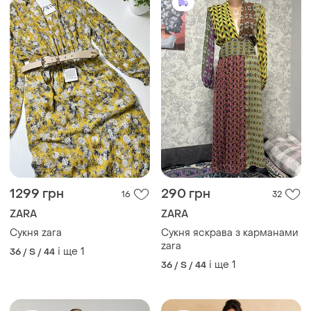
1299 грн
290 грн
16
32
ZARA
ZARA
Сукня zara
Сукня яскрава з карманами
zara
і ще
1
36 / S / 44
і ще
1
36 / S / 44