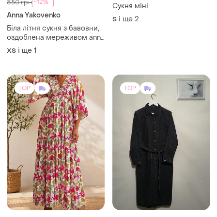
TOP
TOP
499 грн
600 грн
6
10
Gioya&Co
George
Ярусна сукня міді з
Джинсова міді сукня,
широкими рукавами
плаття з кишенями та
поясом, george.
і ще
1
і ще
1
S
L