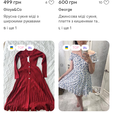
TOP
TOP
800 грн
950 грн
0
0
Dressa
One by One
Нова в’язана сукня міді
Сукня onebyone
червоного кольору
M
і ще
1
ХS