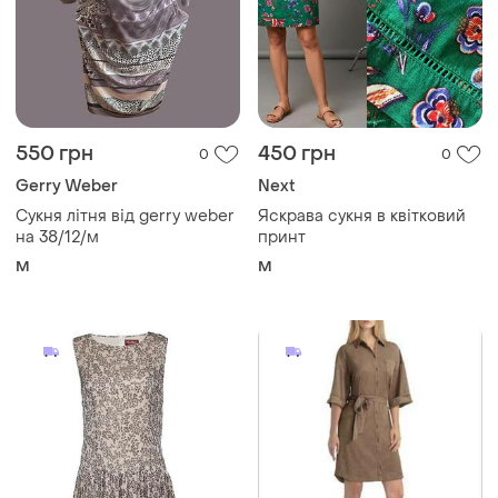
550 грн
450 грн
0
0
Gerry Weber
Next
Сукня літня від gerry weber
Яскрава сукня в квітковий
на 38/12/м
принт
M
M