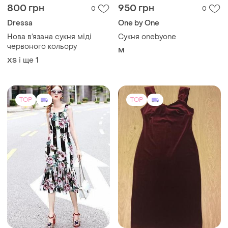
TOP
TOP
1850 грн
350 грн
2
14
Dolce & Gabbana
PrettyLittleThing
Сукня сарафан з рожевими
Вечірня сукня велюрова на
трояндами на біло чорних
застібці кольору бордо
смужках