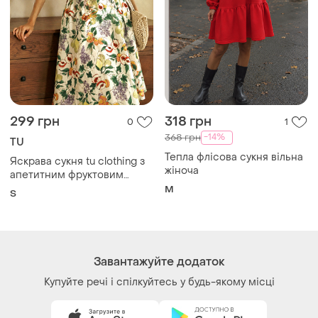
299 грн
318 грн
0
1
-14%
368 грн
TU
Тепла флісова сукня вільна
Яскрава сукня tu clothing з
жіноча
апетитним фруктовим
принтом розмір s
M
S
Завантажуйте додаток
Купуйте речі і спілкуйтесь у будь-якому місці
Як це працює?
Україна, 02121, місто Київ, Харківське шосе, будинок