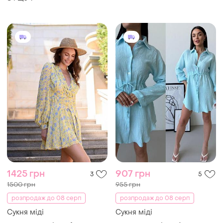
1425 грн
907 грн
3
5
1500 грн
955 грн
розпродаж до 08 серп
розпродаж до 08 серп
Сукня міді
Сукня міді
і ще
4
і ще
6
32 / XXS / 40
32 / XXS / 40
ТОП оголошень