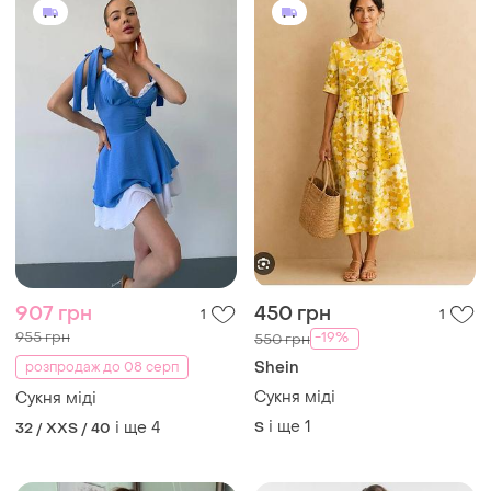
907 грн
450 грн
1
1
955 грн
-19%
550 грн
Shein
розпродаж до 08 серп
Сукня міді
Сукня міді
і ще
1
і ще
4
S
32 / XXS / 40