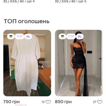
TOP
TOP
750 грн
850 грн
12
27
-12%
850 грн
Сукня міні
Anna Yakovenko
і ще
2
S
Біла літня сукня з бавовни,
оздоблена мереживом anna
yakovenko
і ще
1
ХS