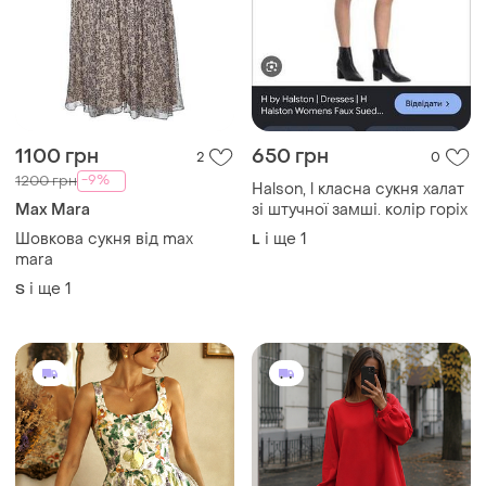
1100 грн
650 грн
2
0
-9%
1200 грн
Halson, l класна сукня халат
Max Mara
зі штучної замші. колір горіх
Шовкова сукня від max
і ще
1
L
mara
і ще
1
S