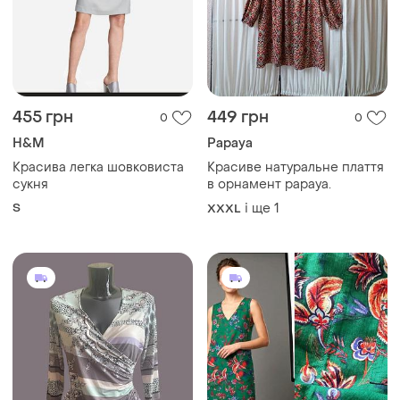
455 грн
449 грн
0
0
H&M
Papaya
Красива легка шовковиста
Красиве натуральне плаття
сукня
в орнамент papaya.
S
і ще
1
XXXL