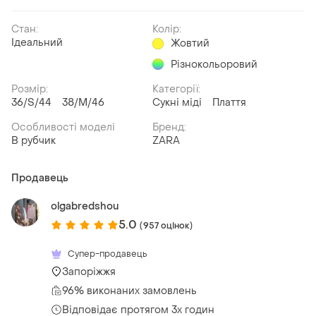
Стан:
Колір:
Ідеальний
Жовтий
Різнокольоровий
Розмір:
Категорії:
36/S/44
38/M/46
Сукні міді
Плаття
Особливості моделі
Бренд:
В рубчик
ZARA
Продавець
olgabredshou
5.0
(957 оцінок)
Супер-продавець
Запоріжжя
96% виконаних замовлень
Відповідає протягом 3х годин