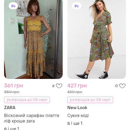
361 грн
427 грн
6
0
380 грн
450 грн
розпродаж до 08 серп
розпродаж до 08 серп
ZARA
New Look
Віскозний сарафан плаття
Сукня міді
ліф кроше zara
і ще
1
S
і ще
1
S