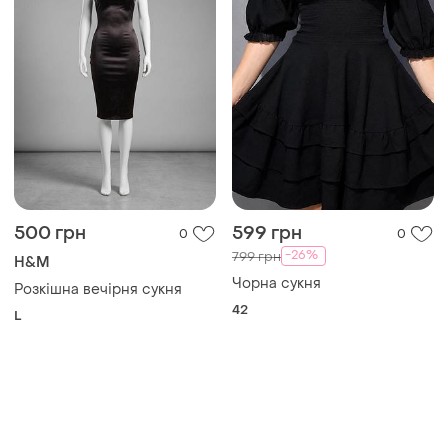
500 грн
599 грн
0
0
-26%
799 грн
H&M
Чорна сукня
Розкішна вечірня сукня
42
L