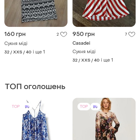
160 грн
950 грн
2
7
Casadei
Сукня міді
Сукня міді
і ще
1
32 / XXS / 40
і ще
1
32 / XXS / 40
ТОП оголошень
TOP
TOP