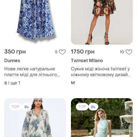
350 грн
1750 грн
5
10
Dunnes
Twinset Milano
Нове легке натуральне
Сукня міді жіноча twinset у
плаття міді для літнього,
ніжному квітковому дизайні
пляжного відпочинку
m
і ще
1
M
S
dunnes stores.
TOP
TOP