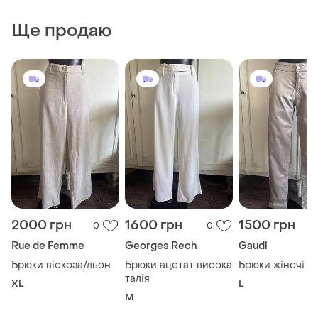
Ще продаю
2000 грн
1600 грн
1500 грн
0
0
Rue de Femme
Georges Rech
Gaudi
Брюки віскоза/льон
Брюки ацетат висока
Брюки ж
талія
XL
L
M