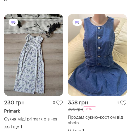
S
230 грн
358 грн
3
1
-6%
380 грн
Primark
Продам сукню-костюм від
Сукня міді primark p s -xs
shein