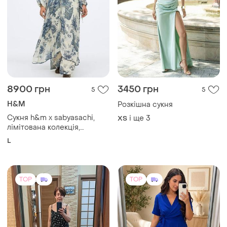
8900 грн
3450 грн
5
5
H&M
Розкішна сукня
Сукня h&m x sabyasachi,
і ще
3
ХS
лімітована колекція,
рідкісна модель
L
TOP
TOP