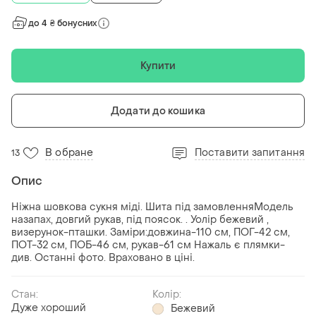
до 4 ₴ бонусних
Купити
Додати до кошика
В обране
Поставити запитання
13
Опис
Ніжна шовкова сукня міді. Шита під замовленняМодель
назапах, довгий рукав, під поясок. . Уолір бежевий ,
визерунок-пташки. Заміри:довжина-110 см, ПОГ-42 см,
ПОТ-32 см, ПОБ-46 см, рукав-61 см Нажаль є плямки-
див. Останні фото. Враховано в ціні.
Стан:
Колір:
Дуже хороший
Бежевий