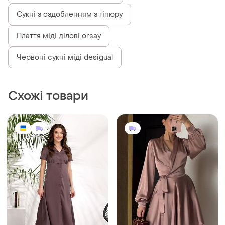
Сукні повітряні з пташками
Сукні з оздобленням з гіпюру
Плаття міді ділові orsay
Червоні сукні міді desigual
Схожі товари