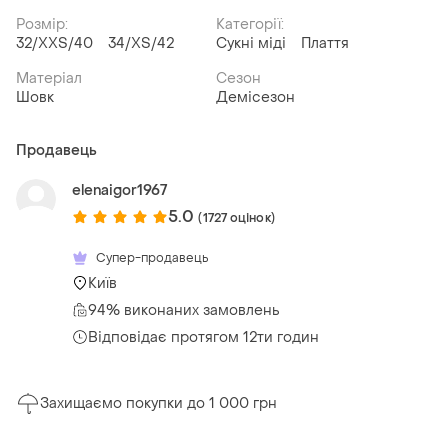
Розмір:
Категорії:
32/XXS/40
34/XS/42
Сукні міді
Плаття
Матеріал
Сезон
Шовк
Демісезон
Продавець
elenaigor1967
5.0
(1727 оцінок)
Супер-продавець
Київ
94% виконаних замовлень
Відповідає протягом 12ти годин
Захищаємо покупки до 1 000 грн