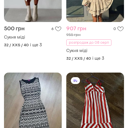
500 грн
907 грн
6
0
955 грн
Сукня міді
розпродаж до 08 серп
і ще
3
32 / XXS / 40
Сукня міді
і ще
3
32 / XXS / 40