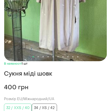
В наявності
1 шт
Сукня міді шовк
400 грн
Розмір EU/Міжнародний/UA
32 / XXS / 40
34 / XS / 42