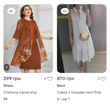
399 грн
870 грн
6
3
Shein
Next
Стильна сукня міді
Сукня з прошви next біла
54
і ще
1
S