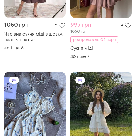
1050 грн
997 грн
2
4
1050 грн
Чарівна сукня міді з шовку,
плаття платье
розпродаж до 08 серп
і ще
6
40
Сукня міді
і ще
7
40