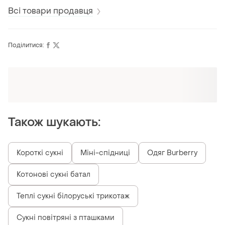
Всі товари продавця
Поділитися:
Оформлюйте підписку SMART
Отримайте замовлення з безкоштовною
доставкою
Також шукають:
Короткі сукні
Міні-спідниці
Одяг Burberry
Котонові сукні батал
Теплі сукні білоруські трикотаж