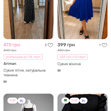
475 грн
399 грн
2
1
500 грн
450 грн
розпродаж до 08 серп
359 грн з 13 серп
Artman
Сукня жіноча
Сукня літня, натуральна
M
тканина
M
TOP
TOP