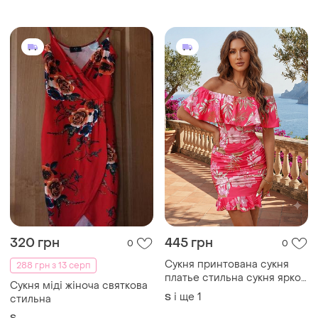
XXXL
320 грн
445 грн
0
0
Сукня принтована сукня
288 грн з 13 серп
платье стильна сукня яркое
Сукня міді жіноча святкова
платье
і ще
1
S
стильна