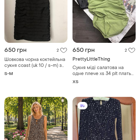
650 грн
650 грн
2
2
PrettyLittleThing
Шовкова чорна коктейльна
сукня coast (uk 10 / s-m) з
Сукня міді салатова на
шовку та з драпуванням
одне плече xs 34 plt платье
S-M
миди фактурное на одно
ХS
плечо