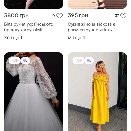
3800 грн
395 грн
0
37
Біла сукня українського
Сукня жіноча віскоза є
бренду karpynskyii
розміри.супер якість
і ще
1
і ще
4
ХS
M
TOP
TOP