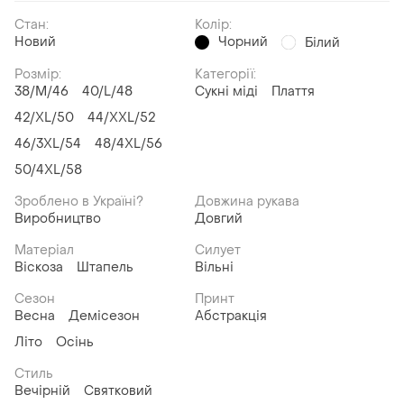
Стан:
Колір:
Новий
Чорний
Білий
Розмір:
Категорії:
38/M/46
40/L/48
Сукні міді
Плаття
42/XL/50
44/XXL/52
46/3XL/54
48/4XL/56
50/4XL/58
Зроблено в Україні?
Довжина рукава
Виробництво
Довгий
Матеріал
Силует
Віскоза
Штапель
Вільні
Сезон
Принт
Весна
Демісезон
Абстракція
Літо
Осінь
Стиль
Вечірній
Святковий