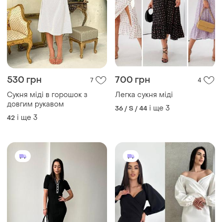
530 грн
700 грн
7
4
Сукня міді в горошок з
Легка сукня міді
довгим рукавом
і ще
3
36 / S / 44
і ще
3
42