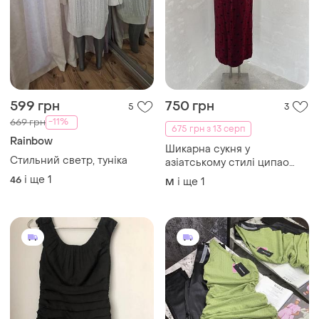
599 грн
750 грн
5
3
-11%
669 грн
675 грн з 13 серп
Rainbow
Шикарна сукня у
Стильний светр, туніка
азіатському стилі ципао
hamells wavelength
і ще
1
46
і ще
1
M