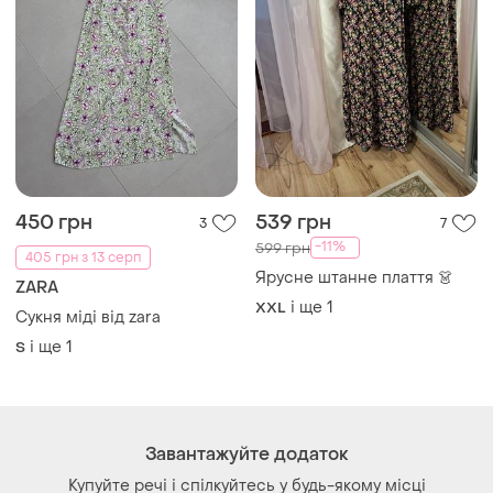
450 грн
539 грн
3
7
-11%
599 грн
405 грн з 13 серп
Ярусне штанне плаття 👗
ZARA
і ще
1
XXL
Сукня міді від zara
і ще
1
S
Завантажуйте додаток
Купуйте речі і спілкуйтесь у будь-якому місці