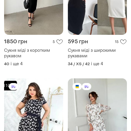
1850 грн
595 грн
5
15
Сукня міді з коротким
Сукня міді з широкими
рукавом
рукавами
і ще
4
і ще
4
40
34 / XS / 42