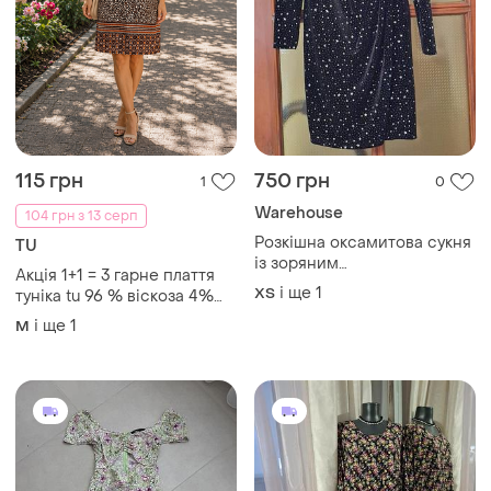
115 грн
750 грн
1
0
Warehouse
104 грн з 13 серп
Розкішна оксамитова сукня
TU
із зоряним
Акція 1+1 = 3 гарне плаття
принтом/warehouse
і ще
1
ХS
тунiка tu 96 % вiскоза 4%
еластан трикотаж
і ще
1
M