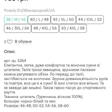
Розмір EU/Міжнародний/UA
38 / M / 46
40 / L / 48
42 / XL / 50
44 / XXL / 52
46 / 3XL / 54
48 / 4XL / 56
50 / 4XL / 58
В обране
2
Опис
арт. qu. 5264
Елегантна, легка, дуже комфортна та жіночна сукня зі
штапелю. Талія трохи завищена, зручними пасками
можна регулювати об'єм. По переду, до талії,
застібається на кнопочки. Зручна довжина,вільність рухів
та повітря, все це є в сукні! В зоні стегон все вільно. Та
як завжди дві кишені. Також гарно пасує до спортивного
взуття.
Тканина: штапель (Туреччина, віскоза 100%)
Кольори: чорно-білий та лео
Розміри: 46-48, 50-52, 54-56, 58-60