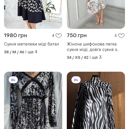
1980 грн
750 грн
4
5
Сукня метелики міді батал
Жіноча шифонова легка
сукня міді, довга сукня з
і ще
4
38 / M / 46
квітковим принтом
і ще
3
34 / XS / 42