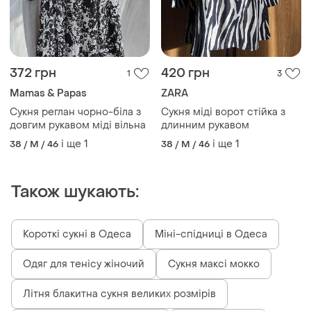
372 грн
420 грн
1
3
Mamas & Papas
ZARA
Сукня реглан чорно-біла з
Сукня міді ворот стійка з
довгим рукавом міді вільна
длинним рукавом
і ще
1
і ще
1
38 / M / 46
38 / M / 46
Також шукають:
Короткі сукні в Одеса
Міні-спідниці в Одеса
Одяг для тенісу жіночий
Сукня максі мокко
Літня блакитна сукня великих розмірів