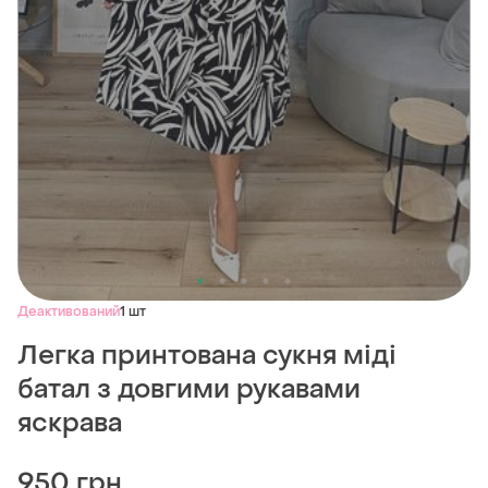
Деактивований
1 шт
Легка принтована сукня міді
батал з довгими рукавами
яскрава
950 грн