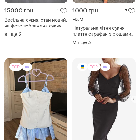
15000 грн
1000 грн
1
7
H&M
Весільна сукня. стан новий.
на фото зображена сукня,
Натуральна літня сукня
вкорочена під зріст 162
плаття сарафан з рюшами
і ще
2
S
сантиметри +є місце під
оверсайз вільного крою
і ще
3
M
каблук. на фото талія 65см (
льоля h&m
талія регулюється)
TOP
TOP