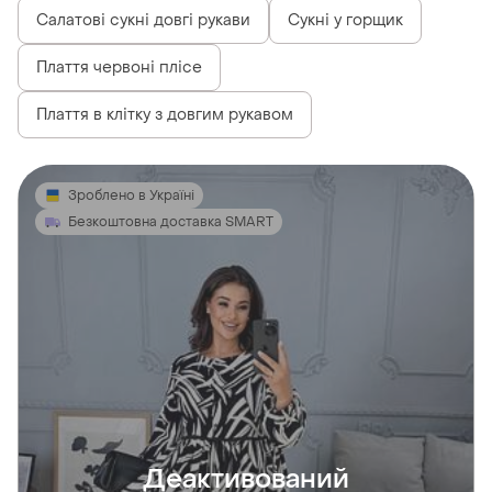
Салатові сукні довгі рукави
Сукні у горщик
Плаття червоні плісе
Плаття в клітку з довгим рукавом
Зроблено в Україні
Безкоштовна доставка SMART
Деактивований