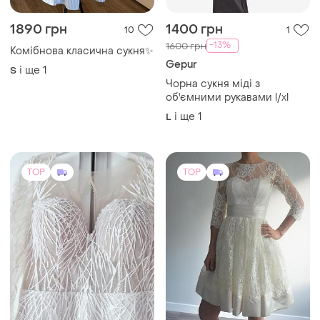
1890 грн
1400 грн
10
1
-13%
1600 грн
Комібнова класична сукня✨
Gepur
і ще
1
S
Чорна сукня міді з
об'ємними рукавами l/xl
і ще
1
L
TOP
TOP