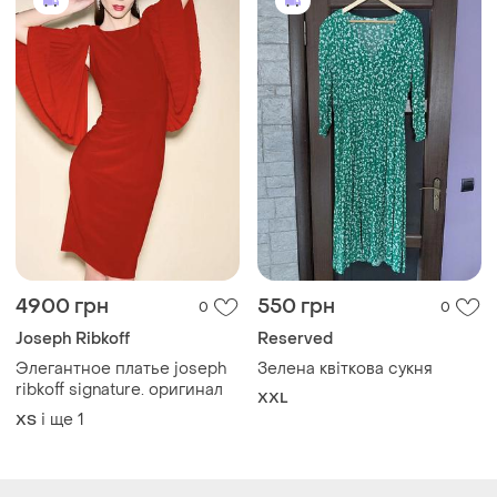
4900 грн
550 грн
0
0
Joseph Ribkoff
Reserved
Элегантное платье joseph
Зелена квіткова сукня
ribkoff signature. оригинал
XXL
і ще
1
ХS
Завантажуйте додаток
Купуйте речі і спілкуйтесь у будь-якому місці