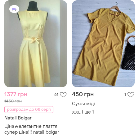
1377 грн
450 грн
61
1
1450 грн
Сукня міді
розпродаж до 08 серп
і ще
1
XXL
Natali Bolgar
Ціна🔥елегантне плаття
супер ціна!!! natali bolgar
і ще
1
42 / XL / 50