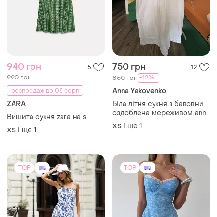
940 грн
750 грн
5
12
990 грн
-12%
850 грн
Anna Yakovenko
розпродаж до 08 серп
ZARA
Біла літня сукня з бавовни,
оздоблена мереживом anna
Вишита сукня zara на s
yakovenko
і ще
1
ХS
і ще
1
ХS
TOP
TOP