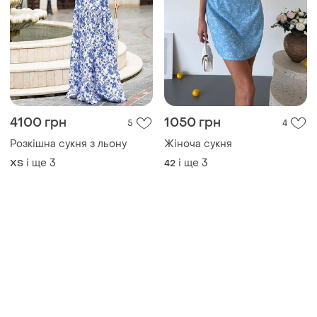
4100 грн
1050 грн
5
4
Розкішна сукня з льону
Жіноча сукня
і ще
3
і ще
3
ХS
42