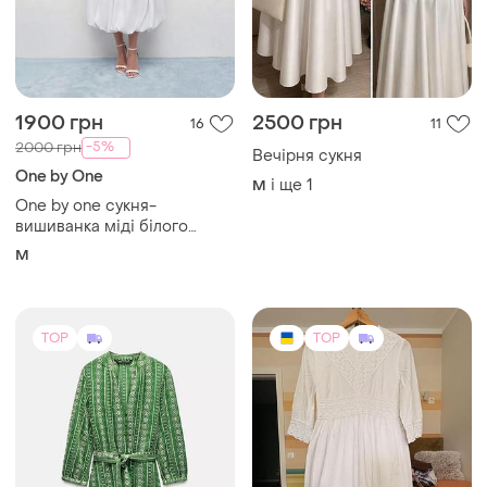
-5%
2000 грн
Вечірня сукня
One by One
і ще
1
M
One by one сукня-
вишиванка міді білого
кольору на гачках
M
TOP
TOP