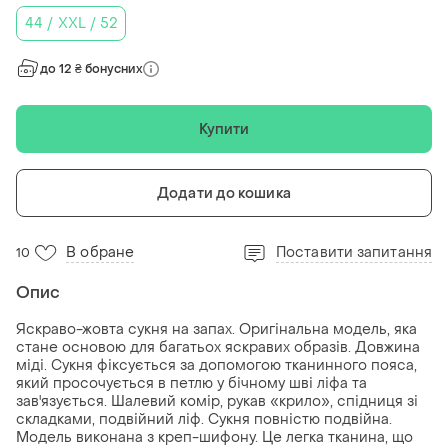
44 / XXL / 52
до 12 ₴ бонусних
Купити
Додати до кошика
В обране
Поставити запитання
10
Опис
Яскраво-жовта сукня на запах. Оригінальна модель, яка
стане основою для багатьох яскравих образів. Довжина
міді. Сукня фіксується за допомогою тканинного пояса,
який просочується в петлю у бічному шві ліфа та
зав'язується. Шалевий комір, рукав «крило», спідниця зі
складками, подвійний ліф. Сукня повністю подвійна.
Модель виконана з креп-шифону. Це легка тканина, що