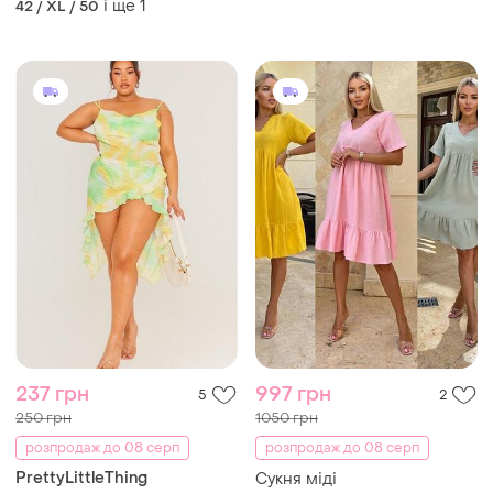
237 грн
997 грн
5
2
250 грн
1050 грн
розпродаж до 08 серп
розпродаж до 08 серп
PrettyLittleThing
Сукня міді
Сукня міді
і ще
5
ХS
і ще
1
XXL