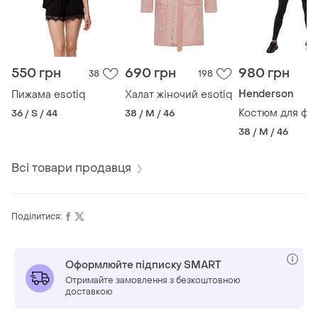
550 грн
690 грн
980 грн
38
198
Henderson
Пижама esotiq
Халат жіночий esotiq
Костюм для фи
36 / S / 44
38 / M / 46
38 / M / 46
Всі товари продавця
Поділитися:
Оформлюйте підписку SMART
Отримайте замовлення з безкоштовною
доставкою