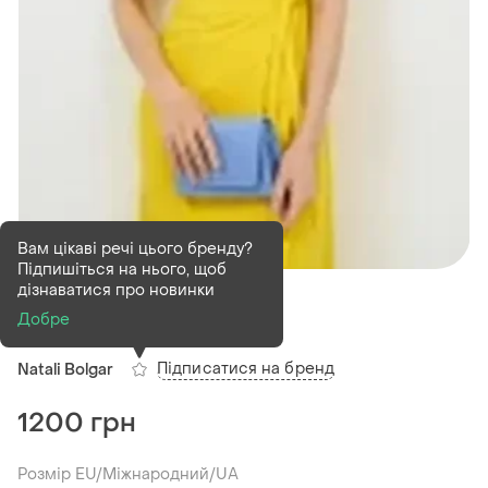
Вам цікаві речі цього бренду?
Підпишіться на нього, щоб
В наявності
1 шт
дізнаватися про новинки
Сукня nataly bolgar
Добре
Підписатися на бренд
Natali Bolgar
1200 грн
Розмір EU/Міжнародний/UA