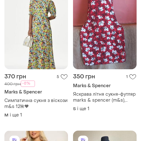
370 грн
350 грн
5
1
-8%
400 грн
Marks & Spencer
Marks & Spencer
Яскрава літня сукня-футляр
marks & spencer (m&s),
Симпатична сукня з віскози
розмір 46 (uk 12), льон і
m&s 12🌺🧡
і ще
1
S
віскоза
і ще
1
M