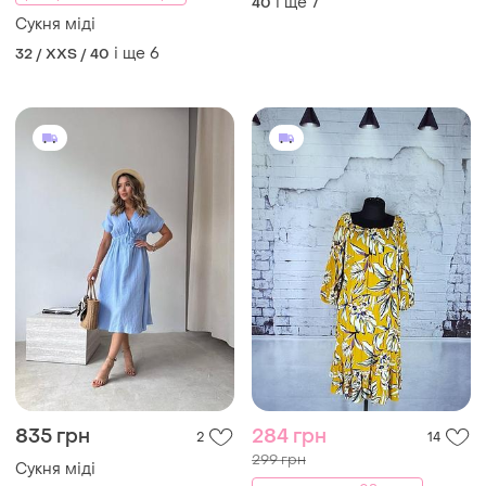
835 грн
284 грн
2
14
299 грн
Сукня міді
розпродаж до 08 серп
і ще
5
34 / XS / 42
F&F
Сукня міді віскоза
і ще
1
42 / XL / 50