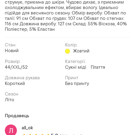
струмує, приємна до шкіри. Чудово дихає, з приємним
охолоджувальним ефектом, вбирає вологу. Ідеально
підійде для весняного сезону. Обмір виробу: Обхват по
талії: 91 см Обхват по грудях: 107 см Обхват по стегнах:
116 см Довжина виробу: 127 см Склад: 55% Віскоза, 40%
Поліестер, 5% Еластан
Стан:
Колір:
Новий
Жовтий
Розмір:
Категорії:
44/XXL/52
Сукні міді
Плаття
Довжина рукава
Принт
Короткий
Без принту
Сезон
Літо
Продавець
all_ok