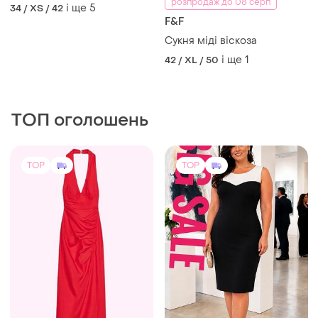
ТОП оголошень
TOP
TOP
902 грн
300 грн
51
5
949 грн
-15%
350 грн
C&A
розпродаж до 08 серп