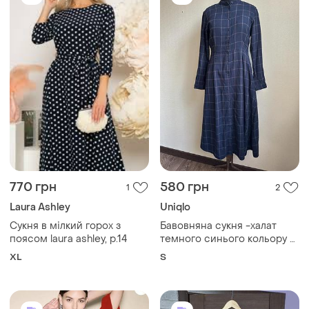
770 грн
580 грн
1
2
Laura Ashley
Uniqlo
Сукня в мілкий горох з
Бавовняна сукня -халат
поясом laura ashley, р.14
темного синього кольору в
коричневу клітинку
XL
S