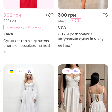
ZARA
Літній розпродаж /
натуральна сукня із міксу
Сукня халтер з відкритою
бавовни і льону вкликого
спиною і розрізом на нозі
і ще
1
44
розміру
віскоза льон zara s червона
S
TOP
TOP
1900 грн
2500 грн
16
11