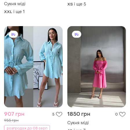
907 грн
1850 грн
5
0
955 грн
Сукня міді
розпродаж до 08 серп
і ще
7
40
Сукня міді
і ще
6
32 / XXS / 40