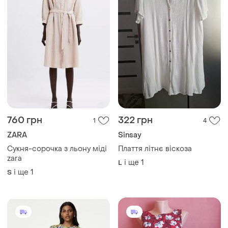
760 грн
322 грн
1
4
ZARA
Sinsay
Сукня-сорочка з льону міді
Плаття літнє віскоза
zara
і ще
1
L
і ще
1
S