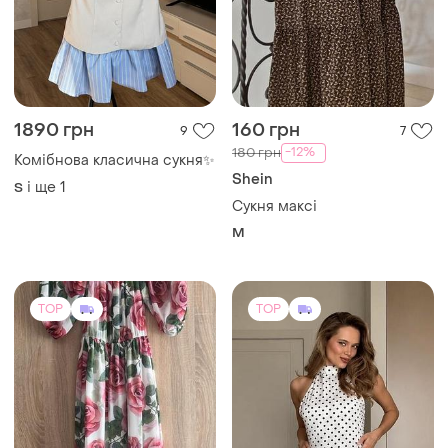
принт esta line р.40
EU 40
TOP
TOP
2280 грн
90 грн
32
1
Сукня s
⭐⭐⭐⭐⭐ ніжна шовкова
сукня комбінезон з
36 / S / 44