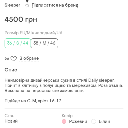
Підписатися на бренд
Sleeper
4500 грн
Розмір EU/Міжнародний/UA
36 / S / 44
38 / M / 46
В обране
66
Опис
Неймовірна дизайнерська сукня в стилі Daily sleeper.
Принт в клітинку з полуницею та мереживом. Роза з'ємна.
Виконана на персональне замовлення.
Підійде на С-М, зріст 1.6-1.7
Стан:
Колір:
Новий
Рожевий
Білий