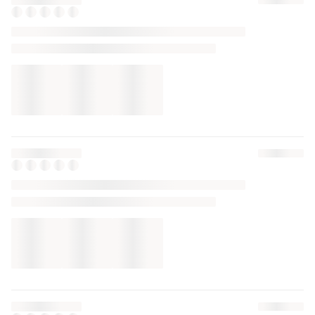
ТОП оголошень
TOP
TOP
1890 грн
160 грн
9
7
-12%
180 грн
Комібнова класична сукня✨
Shein
і ще
1
S
Сукня максі