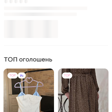
M
TOP
TOP
1150 грн
690 грн
3
42
-5%
1200 грн
Легка літня сукня в горошок
Esta Line
💓 біла легка міні сукня а
горох ✨
Сукня максі в квітковий
і ще
1
XS-S