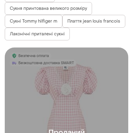
Сукня принтована великого розміру
Сукні Tommy hilfiger m
Плаття jean louis francois
Лаконічні приталені сукні
Безпечна оплата
Безкоштовна доставка SMART
Проданий