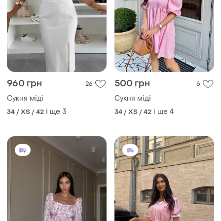
960 грн
500 грн
26
6
Сукня міді
Сукня міді
і ще
3
і ще
4
34 / XS / 42
34 / XS / 42