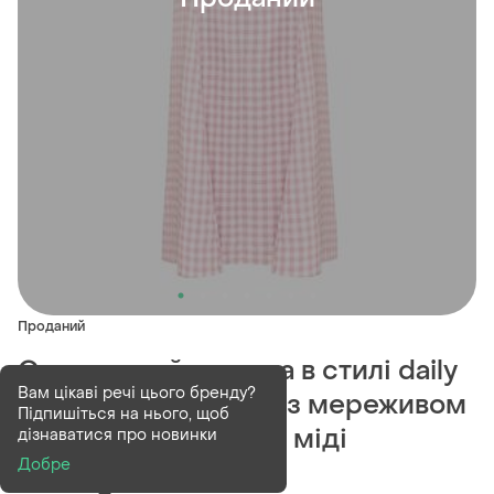
Проданий
Сукня дизайнерська в стилі daily
Вам цікаві речі цього бренду?
sleeper в клітинкою з мереживом
Підпишіться на нього, щоб
vichi платье поняття міді
дізнаватися про новинки
Добре
(1)