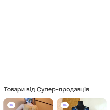
512 грн
320 грн
6
0
539 грн
CO
розпродаж до 08 серп
Трикотажне плаття міді
платье сукня
Primark
і ще
1
Нова сукня 👗
XL
XXL