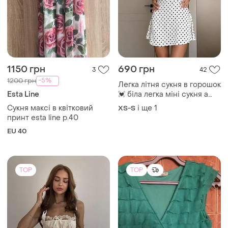
мереживом і рюшами 🎀
і ще
1
S
a261
TOP
TOP
580 грн
1000 грн
3
3
River Island
STIMMA
Бавовняна рожева сукня
Сукня атласна довга
вишиванка коротка сукня з
L