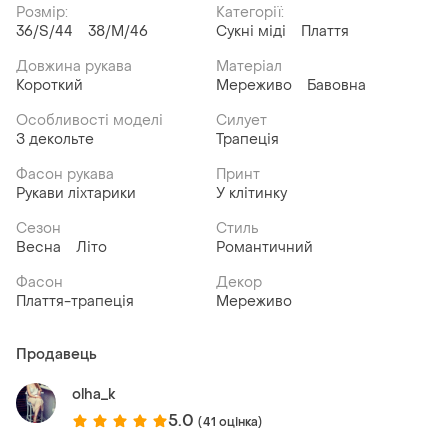
Розмір:
Категорії:
36/S/44
38/M/46
Сукні міді
Плаття
Довжина рукава
Матеріал
Короткий
Мереживо
Бавовна
Особливості моделі
Силует
З декольте
Трапеція
Фасон рукава
Принт
Рукави ліхтарики
У клітинку
Сезон
Стиль
Весна
Літо
Романтичний
Фасон
Декор
Плаття-трапеція
Мереживо
Продавець
olha_k
5.0
(41 оцінка)