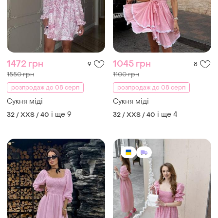
1472 грн
1045 грн
9
8
1550 грн
1100 грн
розпродаж до 08 серп
розпродаж до 08 серп
Сукня міді
Сукня міді
і ще
9
і ще
4
32 / XXS / 40
32 / XXS / 40