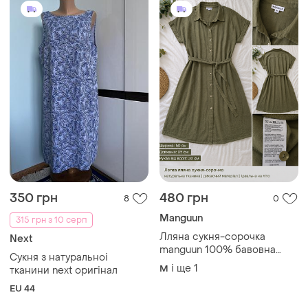
200 грн
2090 грн
1
1
Shein
APPLELINE
Плаття гарне 👗
Нова тепла синя сукня-міді
appleline оверсайз, р. 48-
UA 52-54
50-52 (l-xl)
і ще
1
UA 48-50