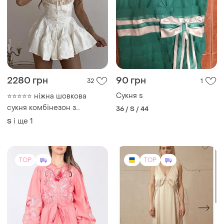
пишними рукавами river
і ще
1
M
island багато знижок
розпродаж 🌺🌺🌺