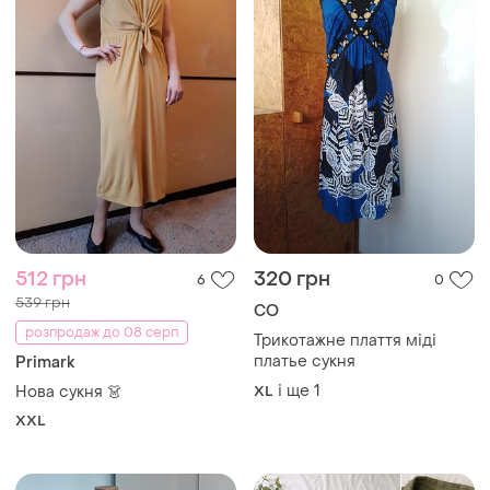
350 грн
480 грн
8
0
Manguun
315 грн з 10 серп
Лляна сукня-сорочка
Next
manguun 100% бавовна
Сукня з натуральноі
кольору хакі, р. 40
і ще
1
M
тканини next оригінал
EU 44