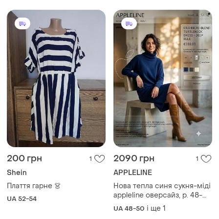
550 грн
1200 грн
3
3
ZARA
COS
Стильна сукня жіноча
Сукня футболка cos
чорна 38, m
і ще
1
S
M
Завантажуйте додаток
Купуйте речі і спілкуйтесь у будь-якому місці
Як це працює?