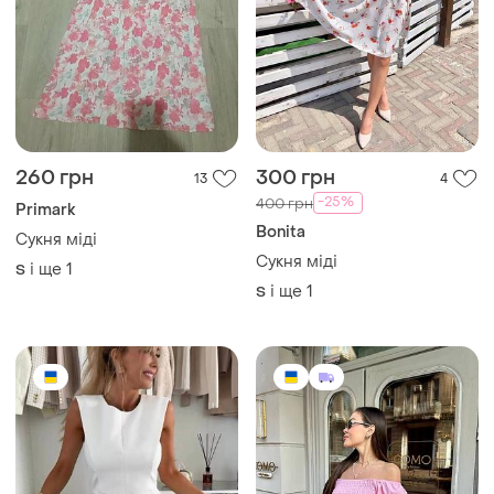
260 грн
300 грн
13
4
-25%
400 грн
Primark
Bonita
Сукня міді
Сукня міді
і ще
1
S
і ще
1
S