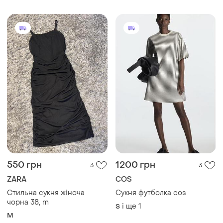
Україна, 02121, місто Київ, Харківське шосе, будинок
201-203, літера 4Г
Політика конфіденційності
Договір-оферта
Контакти
Ми у соц.мережах
Речі за кліком серця. Всі права захищені
© 2026
Shafa.ua