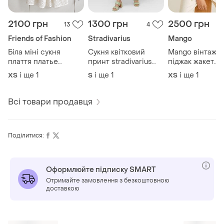
2100 грн
1300 грн
2500 грн
13
4
Friends of Fashion
Stradivarius
Mango
Біла міні сукня
Сукня квітковий
Mango вінтажн
плаття платье
принт stradivarius
піджак жакет
friends of fashion
міді декольте рукава
костюмна вовн
і ще
1
і ще
1
і ще
1
ХS
S
ХS
прошва
ліхтарики zara h&m
% pure wool ай
Всі товари продавця
Поділитися:
Оформлюйте підписку SMART
Отримайте замовлення з безкоштовною
доставкою