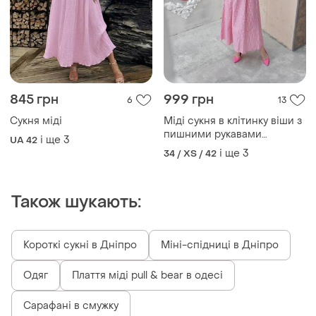
845 грн
999 грн
6
13
Сукня міді
Міді сукня в клітинку віши з
пишними рукавами
і ще
3
UA 42
ліхтариками
і ще
3
34 / XS / 42
Також шукають:
Короткі сукні в Дніпро
Міні-спідниці в Дніпро
Одяг
Плаття міді pull & bear в одесі
Сарафані в смужку