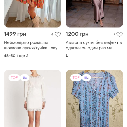
1499 грн
1200 грн
4
7
Неймовірно розкішна
Атласна сукня без дефектів
шовкова сукня/туніка і naya
одягалась один раз мл
coral boho silk mini dress
і ще
3
L
48-50
TOP
TOP