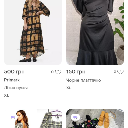
500 грн
150 грн
0
3
Primark
Чорне платтячко
Літня сукня
XL
XL