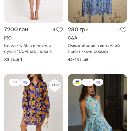
7200 грн
280 грн
4
1
IRO
C&A
Iro warry біла шовкова
Сукня жіноча в квітковий
сукня 100% silk, нова з
принт xхs-s розмір
біркою, fr 36 (s)
і ще
1
і ще
1
ХS
42-44
TOP
TOP