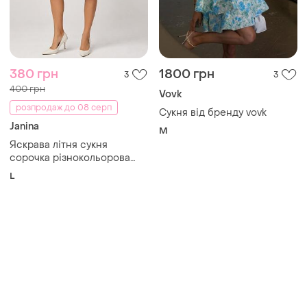
380 грн
1800 грн
3
3
400 грн
Vovk
розпродаж до 08 серп
Сукня від бренду vovk
Janina
M
Яскрава літня сукня
сорочка різнокольорова
janina l
L