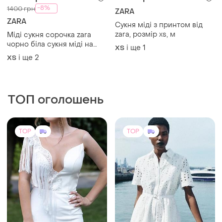
-8%
1400 грн
ZARA
ZARA
Сукня міді з принтом від
zara, розмір xs, м
Міді сукня сорочка zara
чорно біла сукня міді на
і ще
1
ХS
ґудзиках сукня з віскози
і ще
2
ХS
ТОП оголошень
TOP
TOP