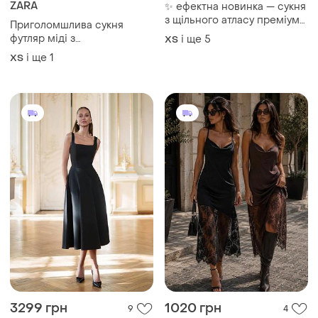
ZARA
✨ ефектна новинка — сукня
з щільного атласу преміум
Приголомшлива сукня
✨
футляр міді з
і ще
5
ХS
драпіруванням zara
і ще
1
ХS
✨✨✨✨✨✨
3299 грн
1020 грн
9
4