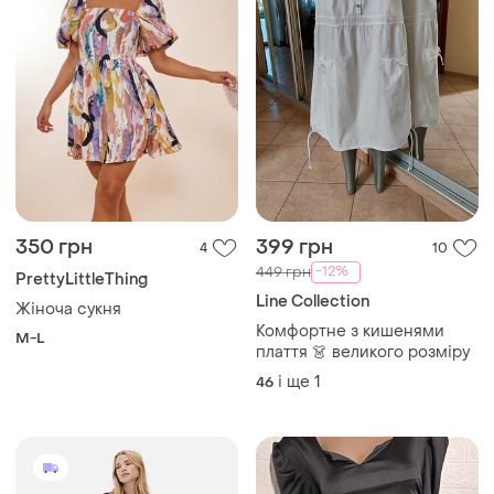
350 грн
399 грн
4
10
-12%
449 грн
PrettyLittleThing
Line Collection
Жіноча сукня
Комфортне з кишенями
M-L
плаття 👗 великого розміру
і ще
1
46