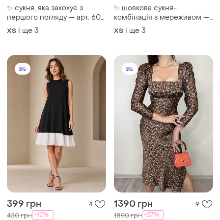
✨ сукня, яка закохує з
✨ шовкова сукня-
першого погляду — арт. 605
комбінація з мереживом —
✨
витончена класика, яка
і ще
3
і ще
3
ХS
ХS
підкреслює жіночність і
зачаровує з першого
погляду 🖤
399 грн
1390 грн
4
9
-12%
-27%
450 грн
1890 грн