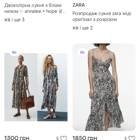
ZARA
Двоколірна сукня з білим
низом ✨ annalee + hope 👗
Розпродаж сукня zara міді
трикотажна сукня-трапеція
оригінал з розрізом
і ще
3
ХS
без рукавів 🖤 чорна сукня з
і ще
2
ХS
високим коміром
1300 грн
1850 грн
5
5