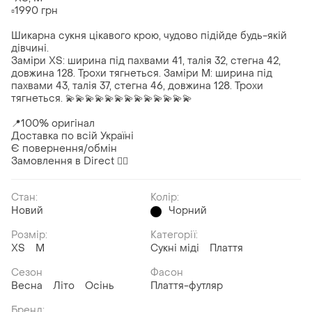
▫️1990 грн
Шикарна сукня цікавого крою, чудово підійде будь-якій
дівчині.
Заміри XS: ширина під пахвами 41, талія 32, стегна 42,
довжина 128. Трохи тягнеться. Заміри М: ширина під
пахвами 43, талія 37, стегна 46, довжина 128. Трохи
тягнеться. 💫💫💫💫💫💫💫💫💫💫💫💫💫
📍100% оригінал
Доставка по всій Україні
Є повернення/обмін
Замовлення в Direct ✍🏻
Стан:
Колір:
Новий
Чорний
Розмір:
Категорії:
ХS
M
Сукні міді
Плаття
Сезон
Фасон
Весна
Літо
Осінь
Плаття-футляр
Бренд: