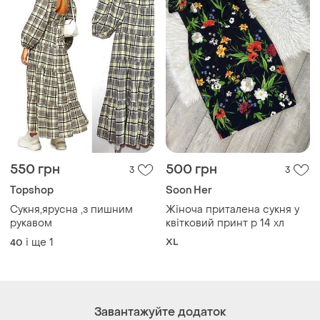
550 грн
500 грн
3
3
Topshop
Soon Her
Сукня,ярусна ,з пишним
Жіноча приталена сукня у
рукавом
квітковий принт р 14 хл
і ще
1
XL
40
Завантажуйте додаток