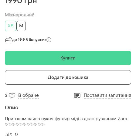
1990 грн
Міжнародний
ХS
M
до 19.9 ₴ бонусних
Купити
Додати до кошика
В обране
Поставити запитання
5
Опис
Приголомшлива сукня футляр міді з драпіруванням Zara
✨✨✨✨✨✨✨✨✨✨✨
▫️XS, M