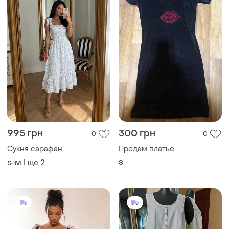
995 грн
300 грн
0
0
Сукня сарафан
Продам платье
і ще
2
S
S-M