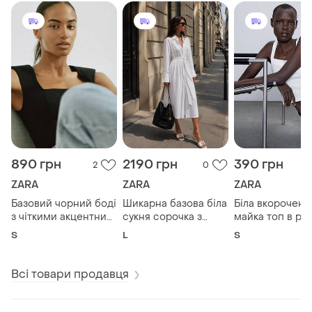
890 грн
2190 грн
390 грн
2
0
ZARA
ZARA
ZARA
Базовий чорний боді
Шикарна базова біла
Біла вкорочена
з чіткими акцентним
сукня сорочка з
майка топ в руб
плечима zara 😍😍😍
віскози та льону
віскози zara ☝️☝️☝️☝️☝️
S
L
S
😍😍😍😍😍😍😍
довжини міді zara 💫
☝️☝️
💫💫💫💫💫💫💫💫💫💫
💫💫
Всі товари продавця