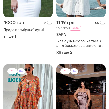
4000 грн
1149 грн
2
58
-33%
1699 грн
Продаж вечірньої сукні
ZARA
і ще
1
S
Біла сукня-сорочка zara з
англійською вишивкою та
поясом (100% бавовна)
і ще
2
ХS
TOP
TOP