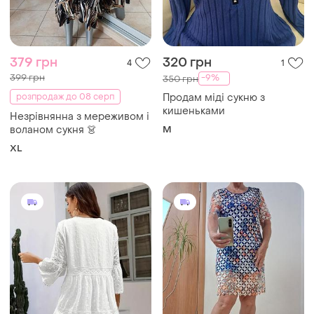
379 грн
320 грн
4
1
399 грн
-9%
350 грн
розпродаж до 08 серп
Продам міді сукню з
кишеньками
Незрівнянна з мереживом і
воланом сукня 👗
M
XL