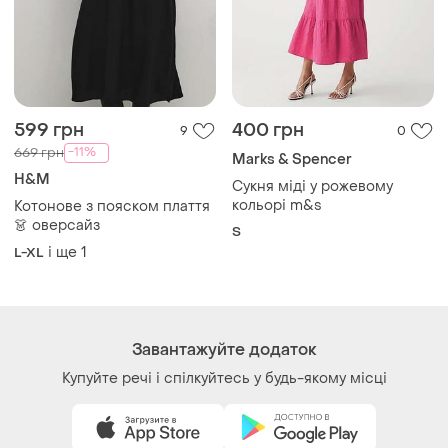
599 грн
400 грн
9
0
-11%
669 грн
Marks & Spencer
H&M
Сукня міді у рожевому
кольорі m&s
Котонове з пояском плаття
👗 оверсайз
S
і ще
1
L-XL
Завантажуйте додаток
Купуйте речі і спілкуйтесь у будь-якому місці