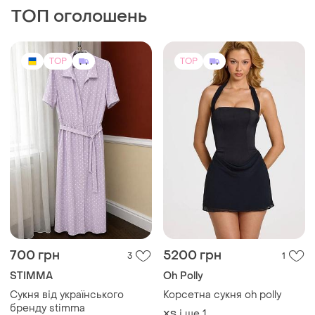
ТОП оголошень
TOP
TOP
700 грн
5200 грн
3
1
STIMMA
Oh Polly
Сукня від українського
Корсетна сукня oh polly
бренду stimma
і ще
1
ХS