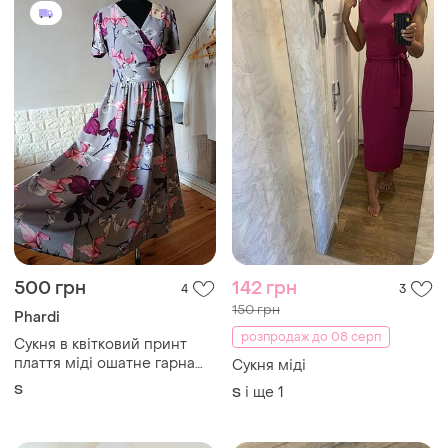
500 грн
142 грн
4
3
150 грн
Phardi
розпродаж до 08 серп
Сукня в квітковий принт
плаття міді ошатне гарна
Сукня міді
сукня
S
і ще
1
S