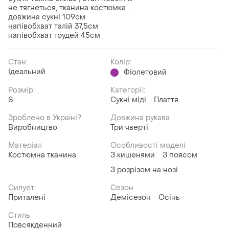
не тягнеться, тканина костюмка .
довжина сукні 109см
напівобхват талій 37,5см
напівобхват грудей 45см
Стан:
Колір:
Ідеальний
Фіолетовий
Розмір:
Категорії:
S
Сукні міді
Плаття
Зроблено в Україні?
Довжина рукава
Виробництво
Три чверті
Матеріал
Особливості моделі
Костюмна тканина
З кишенями
З поясом
З розрізом на нозі
Силует
Сезон
Приталені
Демісезон
Осінь
Стиль
Повсякденний