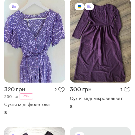
320 грн
300 грн
2
7
-9%
350 грн
Сукня міді мікровельвет
Сукня міді фіолетова
S
S