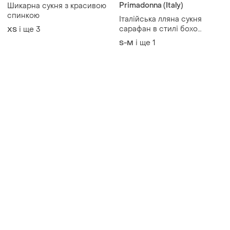
Primadonna (Italy)
Шикарна сукня з красивою
спинкою
Італійська лляна сукня
сарафан в стилі бохо
і ще
3
ХS
оверсайз графіт сукня льон
і ще
1
S-M
італія