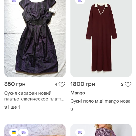
350 грн
1800 грн
4
2
Mango
Сукня сарафан новий
платье класическое плаття
Сукні поло міді mango нова
міді темне нарядне
і ще
1
S
S
святкове фіолетовий
розмір 42 44 46