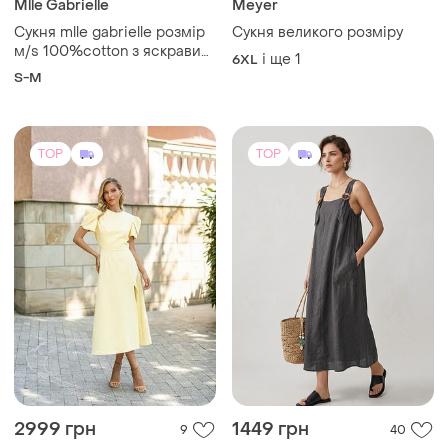
Mlle Gabrielle
Meyer
Сукня mlle gabrielle розмір
Сукня великого розмiру
м/s 100%cotton з яскравим
і ще
1
6XL
квітковим прінтом
S-M
TOP
TOP
2999 грн
1449 грн
9
40