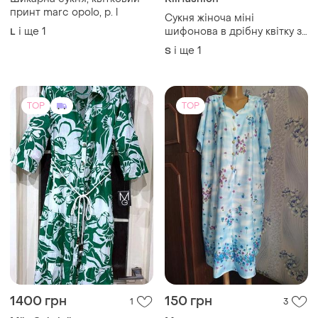
принт marc opolo, р. l
Сукня жіноча міні
і ще
1
шифонова в дрібну квітку з
L
довгим рукавом riil fashion
і ще
1
S
m чорна з різнокольоровим
принтом
TOP
TOP
1400 грн
150 грн
1
3