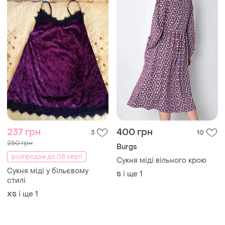
237 грн
400 грн
3
10
250 грн
Burgs
розпродаж до 08 серп
Сукня міді вільного крою
Сукня міді у більєвому
і ще
1
S
стилі
і ще
1
ХS