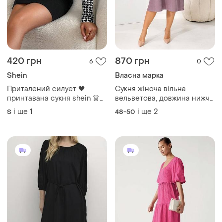
420 грн
870 грн
6
0
Shein
Власна марка
Приталений силует 🖤
Сукня жіноча вільна
принтавана сукня shein 👗
вельветова, довжина нижче
міні з принтом гусяча лапка
коліна,довгий рукав,
і ще
1
і ще
2
S
48-50
✨ офісна вечірня сукня в
розміри від 48 до 62,,
обтяжку s-m
кольори бордо,фрезовий,
шоколад та смарагд