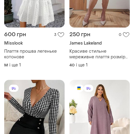
600 грн
250 грн
3
0
Misslook
James Lakeland
Плаття прошва легеньке
Красиве стильне
котонове
мереживне плаття розмір
14
і ще
1
і ще
1
M
40