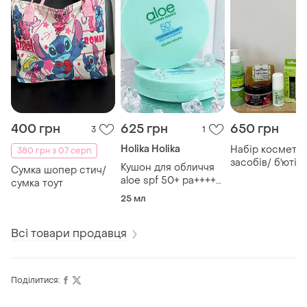
400 грн
625 грн
650 грн
3
1
Holika Holika
Набір космети
380 грн з 07 серп
засобів/ б'юті набір/
Кушон для обличчя
Сумка шопер стич/
подарунок для 
aloe spf 50+ pa++++
сумка тоут
без тону (⚡
25 мл
розпродаж ⚡) /
сонцезахист спф 50
Всі товари продавця
Поділитися: