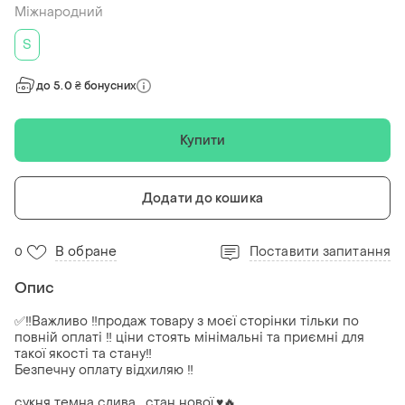
Міжнародний
S
до 5.0 ₴ бонусних
Купити
Додати до кошика
В обране
Поставити запитання
0
Опис
✅‼️Важливо ‼️продаж товару з моєї сторінки тільки по
повній оплаті ‼️ ціни стоять мінімальні та приємні для
такої якості та стану‼️
Безпечну оплату відхиляю ‼️
сукня темна слива , стан нової.♥️🔥