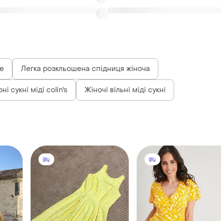
e
Легка розкльошена спідниця жіноча
ні сукні міді colin's
Жіночі вільні міді сукні