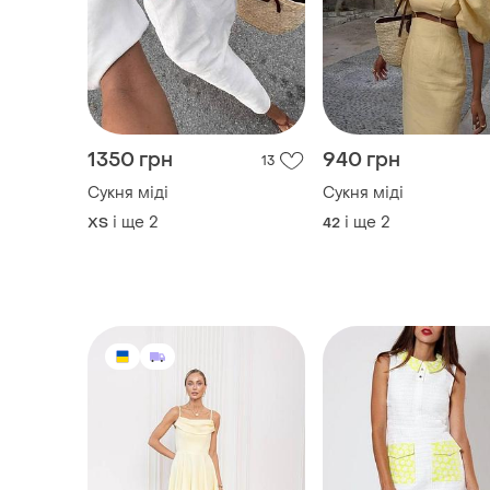
1350 грн
940 грн
13
Сукня міді
Сукня міді
і ще
2
і ще
2
ХS
42