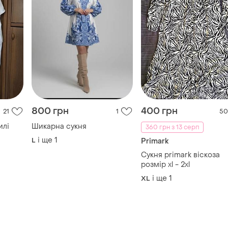
800 грн
400 грн
21
1
50
илі
Шикарна сукня
360 грн з 13 серп
і ще
1
L
Primark
Сукня primark віскоза
розмір xl - 2xl
і ще
1
XL