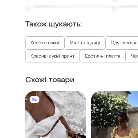
Також шукають:
Короткі сукні
Міні-спідниці
Одяг Versac
Красиві сукні принт
Еротичні плаття
Чор
Схожі товари