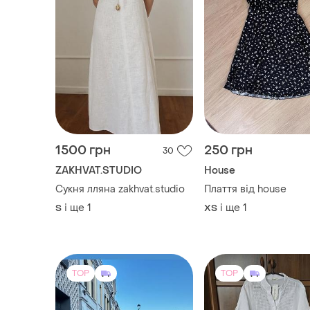
1500 грн
250 грн
30
ZAKHVAT.STUDIO
House
Сукня лляна zakhvat.studio
Плаття від house
і ще
1
і ще
1
S
ХS
TOP
TOP