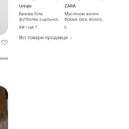
Uniqlo
ZARA
Базова біла
Муслінові жіночі
футболка з щільної
брюки zara, віскоза,
бавовни uniqlo
жатка
і ще
1
L
ХS
Всі товари продавця
льна