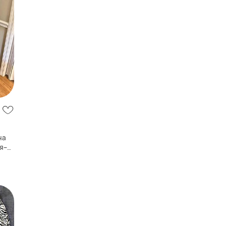
я-
ace