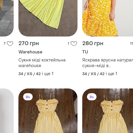
270 грн
280 грн
7
1
11
Warehouse
TU
Сукня міді коктейльна
Яскрава ярусна натура
warehouse
сукня–міді в
анімалістичний принт/
і ще
1
і ще
1
34 / XS / 42
34 / XS / 42
плаття –міді