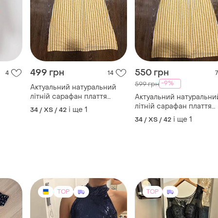
499 грн
550 грн
4
14
7
-9%
599 грн
Актуальний натуральний
літній сарафан плаття
Актуальний натуральни
довжина міді в смужку
літній сарафан плаття
і ще
1
34 / XS / 42
довжина міді в смужку
і ще
1
34 / XS / 42
TOP
TOP