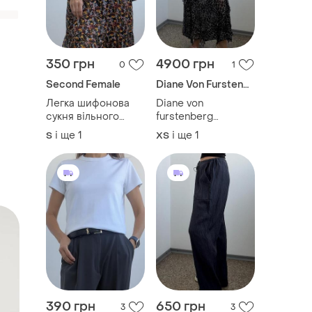
350 грн
4900 грн
0
1
Second Female
Diane Von Furstenberg
Легка шифонова
Diane von
сукня вільного
furstenberg
крою
неймовірна
і ще
1
і ще
1
S
ХS
шовкова сукня з
воланами, сарафан
без бретелей
390 грн
650 грн
3
3