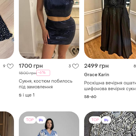
1700 грн
2499 грн
9
3
8
-6%
1800 грн
Grace Karin
Сукня, костюм побилось
Роскішна вечірня ошатна
під замовлення
шифонова вечірня сукн
максі довжини із багато
і ще
1
S
58-60
декорованим
намистинами ліфом від
англійського бренду gr
karin.
TOP
TOP