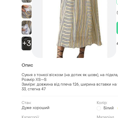
+3
Опис
Сукня з тонкої віскози (на дотик як шовк), на підкл
Розмір XS—S
Заміри: довжина від плеча 126, ширина вставки на тал
33, стегна 47
Стан:
Колір:
Дуже хороший
Білий
Категорії:
Матеріал