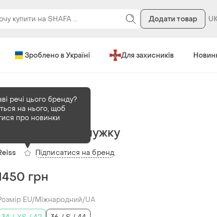
Додати товар
Зроблено в Україні
Для захисників
Новин
аві речі цього бренду?
ться на нього, щоб
В наявності
1 шт
тися про новинки
Reiss сукня у смужку
Підписатися на бренд
Reiss
1450 грн
Розмір EU/Міжнародний/UA