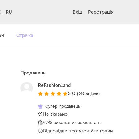
RU
Вхід
|
Реєстрація
ки
Стрічка
Продавець
ReFashionLand
5.0
(219 оцінок)
Супер-продавець
Не вказано
97% виконаних замовлень
Відповідає протягом 6ти годин