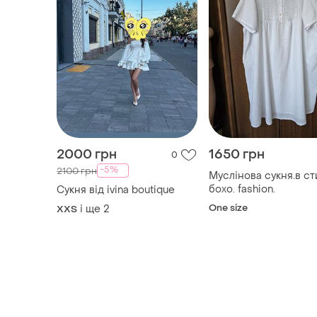
2000 грн
1650 грн
0
-5%
2100 грн
Муслінова сукня.в ст
бохо. fashion.
Сукня від ivina boutique
One size
і ще
2
XХS