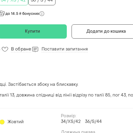
34 / XS / 42
36 / S / 44
до 14.5 ₴ бонусних
Купити
Додати до кошика
В обране
Поставити запитання
4
адці. Застібається збоку на блискавку.
ії 13, довжина спідниці від лінії відрізу по талії 85, пог 43, п
Розмір:
34/XS/42
36/S/44
Жовтий
Довжина рукава