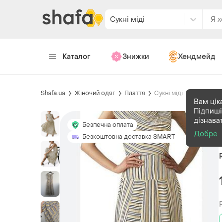
Сукні міді
Каталог
Знижки
Хендмейд
Shafa.ua
Жіночий одяг
Плаття
Сукні міді
Вам цік
Підпиші
дізнава
Безпечна оплата
Добре
Безкоштовна доставка SMART