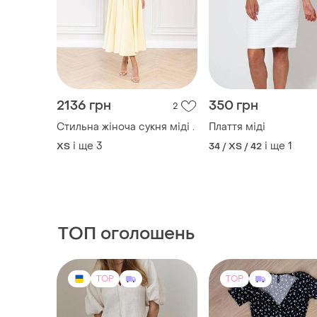
2136 грн
350 грн
2
Стильна жіноча сукня міді .
Плаття міді
і ще
3
і ще
1
ХS
34 / XS / 42
ТОП оголошень
TOP
TOP