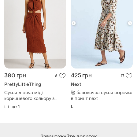
380 грн
425 грн
6
17
PrettyLittleThing
Next
Сукня жіноча міді
🥰 бавовняна сукня сорочка
коричневого кольору з
в принт next
вирізами на талії від бренду
і ще
1
L
L
prettylittlething xl