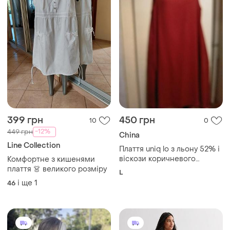
399 грн
450 грн
10
0
-12%
449 грн
China
Line Collection
Плаття uniq lo з льону 52% і
віскози коричневого
Комфортне з кишенями
кольору асиметрія р.,l
плаття 👗 великого розміру
L
і ще
1
46