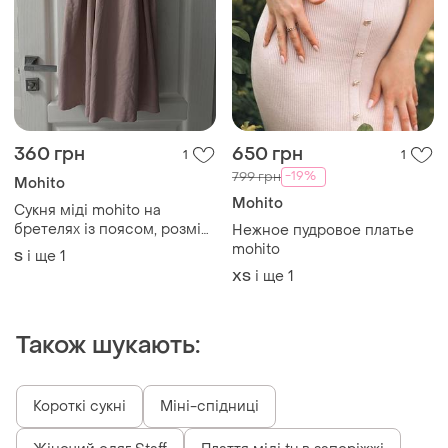
360 грн
650 грн
1
1
-19%
799 грн
Mohito
Mohito
Сукня міді mohito на
бретелях із поясом, розмір
Нежное пудровое платье
36 / s
mohito
і ще
1
S
і ще
1
ХS
Також шукають:
Короткі сукні
Міні-спідниці