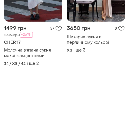
1499 грн
3650 грн
57
8
-26%
1999 грн
Шикарна сукня в
CHER'17
перлинному кольорі
Молочна вʼязана сукня
і ще
3
ХS
максі з акцентними
рукавами cher’17
і ще
2
34 / XS / 42