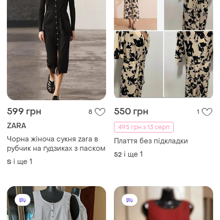
599 грн
550 грн
8
1
ZARA
495 грн з 13 серп
Чорна жіноча сукня zara в
Плаття без підкладки
рубчик на ґудзиках з паском
і ще
1
52
і ще
1
S