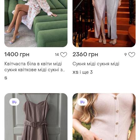
1400 грн
2360 грн
14
9
Квітчаста біла в квіти міді
Сукня міді сукня міді
сукня квіткове міді сукні з
і ще
3
ХS
бавовни
S