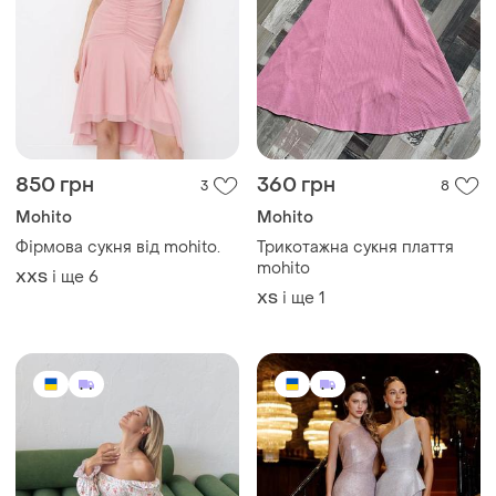
850 грн
360 грн
3
8
Mohito
Mohito
Фірмова сукня від mohito.
Трикотажна сукня плаття
mohito
і ще
6
XХS
і ще
1
ХS