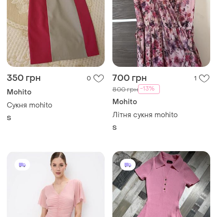
350 грн
700 грн
0
1
-13%
800 грн
Mohito
Mohito
Сукня mohito
Літня сукня mohito
S
S