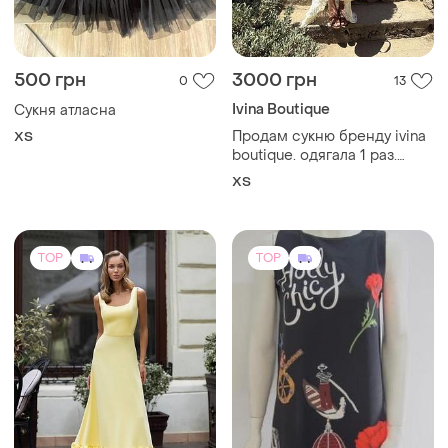
500 грн
3000 грн
0
13
Ivina Boutique
Сукня атласна
Продам сукню бренду ivina
ХS
boutique. одягала 1 раз.
розмір хс. ціна 3000 грн
ХS
TOP
TOP