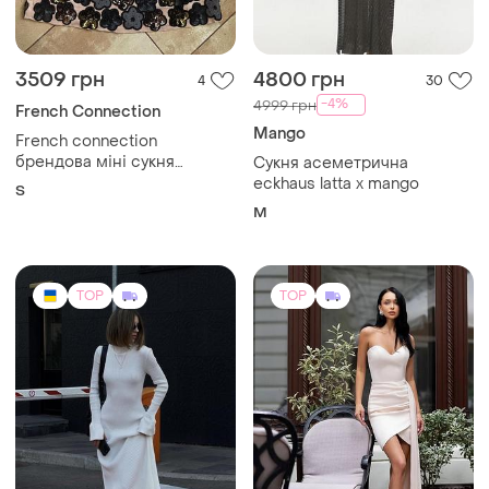
3509 грн
4800 грн
4
30
-4%
4999 грн
French Connection
Mango
French connection
брендова міні сукня
Сукня асеметрична
номерна
eckhaus latta x mango
S
M
TOP
TOP