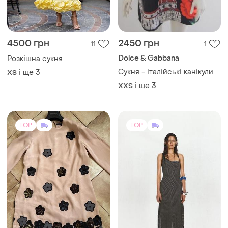
4500 грн
2450 грн
11
1
Dolce & Gabbana
Розкішна сукня
Сукня - італійські канікули
і ще
3
ХS
і ще
3
XХS
TOP
TOP