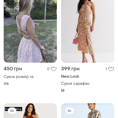
450 грн
399 грн
0
1
New Look
Сукня розмір xs
Сукня сарафан
ХS
M