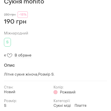
Сукня mohito
230
грн
-18%
190 грн
Міжнародний
S
В обране
4
Опис
Літня сукня жіноча,Розмір S.
Стан:
Колір:
Новий
Рожевий
Розмір:
Категорії:
S
Сукні міді
Плаття