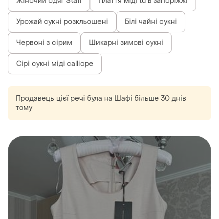
Жіночий одяг Staff
Плаття міді tu в запоріжжі
Урожай сукні розкльошені
Білі чайні сукні
Червоні з сірим
Шикарні зимові сукні
Сірі сукні міді calliope
Продавець цієї речі
була
на Шафі більше 30 днів
тому