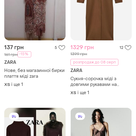
137 грн
1329 грн
5
12
1399 грн
-15%
161 грн
ZARA
розпродаж до 08 серп
Нове, без магазинної бирки
ZARA
плаття міді zara
Сукня-сорочка міді з
і ще
1
довгими рукавами на
ХS
кнопках zara
і ще
1
ХS