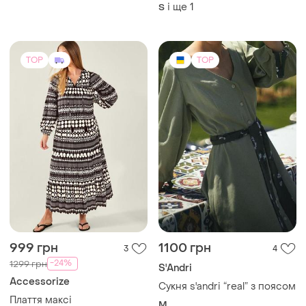
-24%
1299 грн
S'Andri
Accessorize
Сукня s'andri “real” з поясом
Плаття максі
M
EU 44