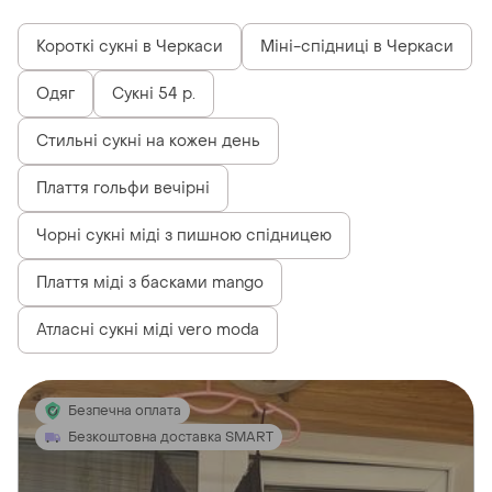
Короткі сукні в Черкаси
Міні-спідниці в Черкаси
Одяг
Сукні 54 р.
Стильні сукні на кожен день
Плаття гольфи вечірні
Чорні сукні міді з пишною спідницею
Плаття міді з басками mango
Атласні сукні міді vero moda
Безпечна оплата
Безкоштовна доставка SMART