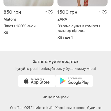
Як це працює?
Україна, 02121, місто Київ, Харківське шосе, будинок
201-203, літера 4Г
Політика конфіденційності
Договір-оферта
Контакти
Ми у соц.мережах
Речі за кліком серця. Всі права захищені
© 2026
Shafa.ua