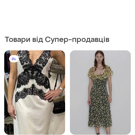
499 грн
190 грн
1
1
ZARA
Нарядне плаття атлас з
мереживом ✨
Шикарне міді плаття zara🌿
S
S