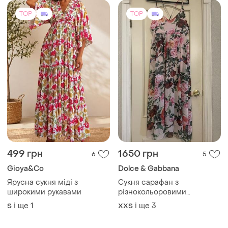
барвистими квітами літа
і ще
1
і ще
3
S
XХS
TOP
TOP
750 грн
1519 грн
11
10
1599 грн
New Fashion
розпродаж до 08 серп
Нова лляна міді сукня,