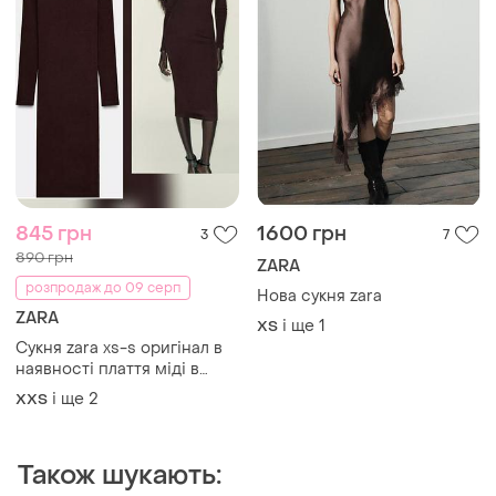
845 грн
1600 грн
3
7
890 грн
ZARA
розпродаж до 09 серп
Нова сукня zara
ZARA
і ще
1
ХS
Сукня zara xs-s оригінал в
наявності плаття міді в
рубчик
і ще
2
XХS
Також шукають: