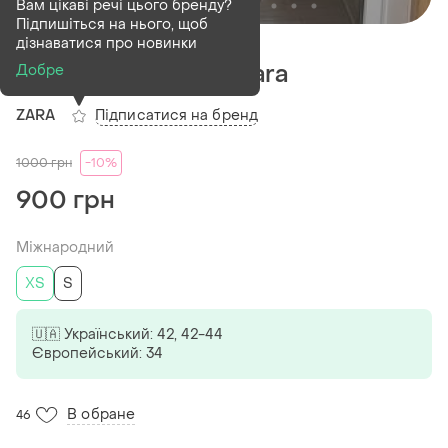
Вам цікаві речі цього бренду?
Підпишіться на нього, щоб
Проданий
дізнаватися про новинки
Сукня-комбінація zara
Добре
Підписатися на бренд
ZARA
1000
грн
-10%
900 грн
Міжнародний
ХS
S
🇺🇦 Український: 42, 42-44
Європейський: 34
В обране
46