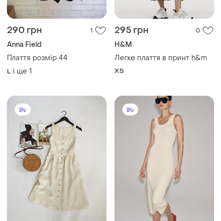
850 грн
1500 грн
7
1
Matona
ZARA
Плаття 100% льон
В'язана сукня з коміром
хальтер від zara
ХS
і ще
1
ХS
Завантажуйте додаток
Купуйте речі і спілкуйтесь у будь-якому місці