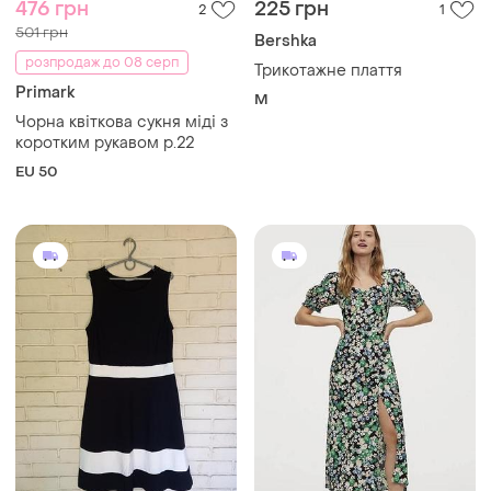
290 грн
295 грн
1
0
Anna Field
H&M
Плаття розмір 44
Легке плаття в принт h&m
і ще
1
ХS
L