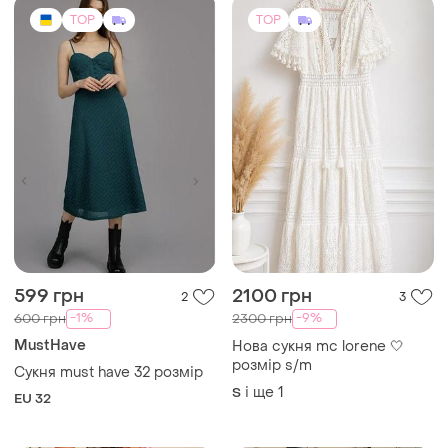
і ще
1
S
EU 32
TOP
TOP
499 грн
1650 грн
6
5
Gioya&Co
Dolce & Gabbana
Ярусна сукня міді з
Сукня сарафан з
широкими рукавами
різнокольоровими