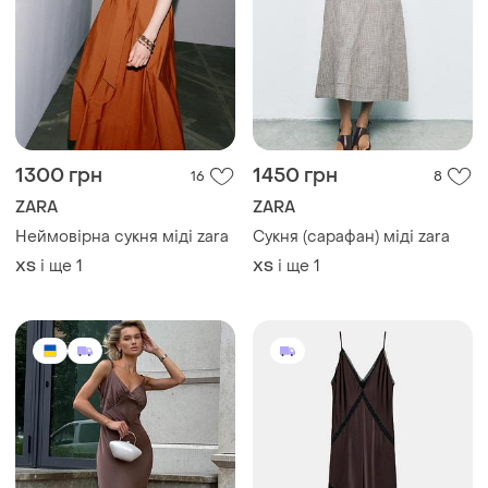
1300 грн
1450 грн
16
8
ZARA
ZARA
Неймовірна сукня міді zara
Сукня (сарафан) міді zara
і ще
1
і ще
1
ХS
ХS