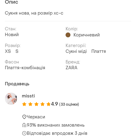
Опис
Сукня нова, на розмір хс-с
Стан:
Колір:
Новий
Коричневий
Розмір:
Категорії:
ХS
S
Сукні міді
Плаття
Фасон
Бренд:
Плаття-комбінація
ZARA
Продавець
missti
4.9
(33 оцінки)
Черкаси
93% виконаних замовлень
Відповідає впродовж 3 днів