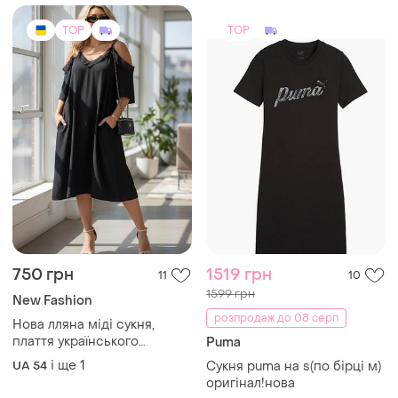
плаття українського
Puma
виробництва, великий
і ще
1
UA 54
Сукня puma на s(по бірці м)
розмір, батал.
оригінал!нова
і ще
1
S
TOP
TOP
999 грн
1100 грн
3
4