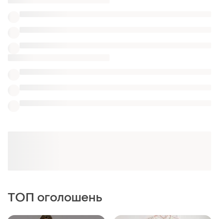
ТОП оголошень
TOP
TOP
599 грн
2100 грн
2
3
-1%
-9%
600 грн
2300 грн
MustHave
Нова сукня mc lorene 🤍
розмір s/m
Сукня must have 32 розмір