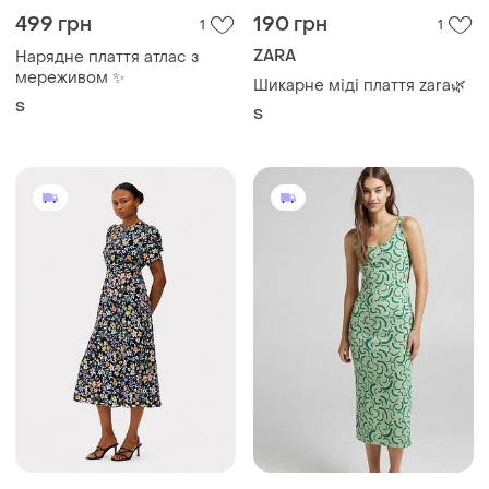
476 грн
225 грн
2
1
501 грн
Bershka
розпродаж до 08 серп
Трикотажне плаття
Primark
M
Чорна квіткова сукня міді з
коротким рукавом р.22
EU 50