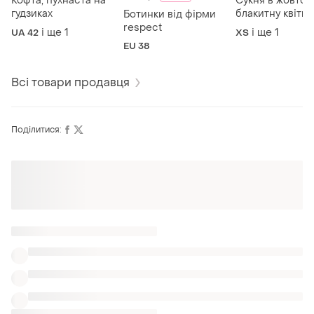
Кофта, пухнаста на
Сукня в жовто-
гудзиках
блакитну квітку 
Ботинки від фірми
розрізом
respect
і ще
1
і ще
1
UA 42
ХS
EU 38
Всі товари продавця
Поділитися: