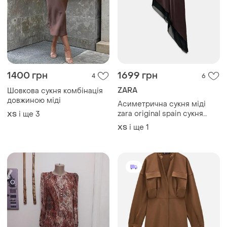
1400 грн
1699 грн
4
6
ZARA
Шовкова сукня комбінація
довжиною міді
Асиметрична сукня міді
zara original spain сукня
і ще
3
ХS
зара плаття зара
і ще
1
ХS