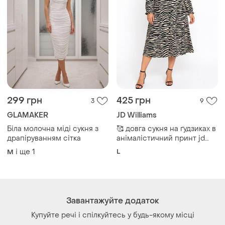
299 грн
425 грн
3
9
GLAMAKER
JD Williams
Біла молочна міді сукня з
🥰 довга сукня на ґудзиках в
драпіруванням сітка
анімалістичний принт jd
williams
і ще
1
L
M
Завантажуйте додаток
Купуйте речі і спілкуйтесь у будь-якому місці