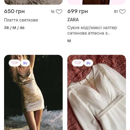
650 грн
699 грн
16
81
ZARA
Плаття святкове
Сукня міді/максі халтер
38 / M / 46
сатинова атласна з
відкритою спиною і
M
розрізом на нозі zara m
коричнева
TOP
TOP