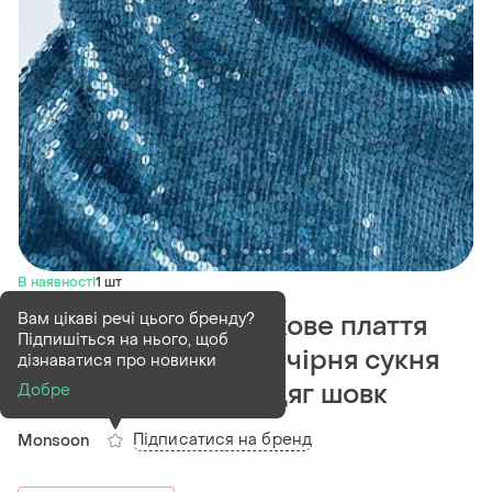
В наявності
1 шт
Вам цікаві речі цього бренду?
Шовкова сукня шовкове плаття
Підпишіться на нього, щоб
коктейльна сукня вечірня сукня
дізнаватися про новинки
сарафан жіночий одяг шовк
Добре
Підписатися на бренд
Monsoon