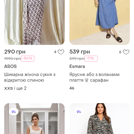
290 грн
539 грн
4
6
-86%
-11%
1990 грн
599 грн
ASOS
Esmara
Шикарна жіноча сукня з
Ярусне або з воланами
відкритою спиною
плаття 👗 сарафан
і ще
2
46
XХS