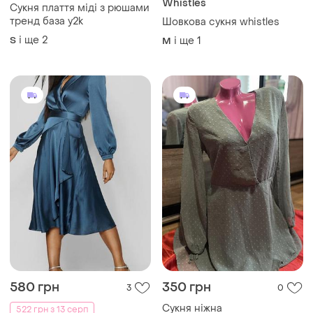
Whistles
Сукня плаття міді з рюшами
тренд база y2k
Шовкова сукня whistles
і ще
2
S
і ще
1
M
580 грн
350 грн
3
0
Сукня ніжна
522 грн з 13 серп