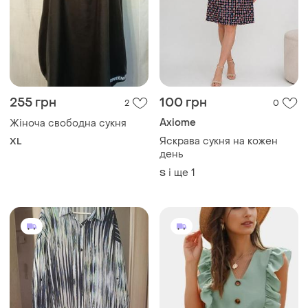
255 грн
100 грн
2
0
Axiome
Жіноча свободна сукня
Яскрава сукня на кожен
XL
день
і ще
1
S