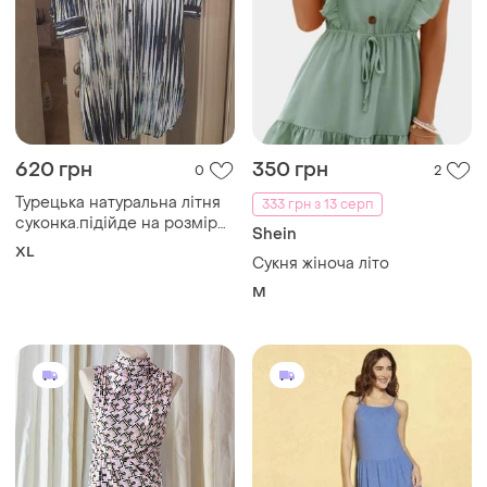
620 грн
350 грн
0
2
Турецька натуральна літня
333 грн з 13 серп
суконка.підійде на розмір
Shein
50-52.в новому
XL
Сукня жіноча літо
стані(одягалась 3 рази)
M