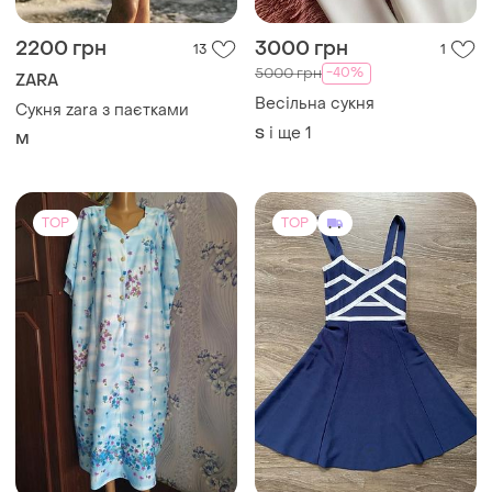
2200 грн
3000 грн
13
1
-40%
5000 грн
ZARA
Весільна сукня
Сукня zara з паєтками
і ще
1
S
M
TOP
TOP