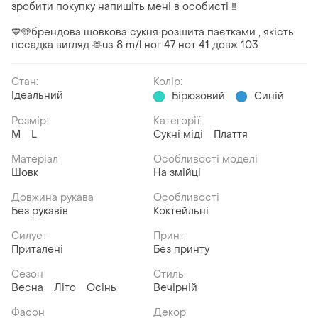
зробити покупку напишіть мені в особисті ‼️
💙🩵брендова шовкова сукня розшита паєтками , якість
посадка вигляд 🫶us 8 m/l ног 47 нот 41 довж 103
Стан:
Колір:
Ідеальний
Бірюзовий
Синій
Розмір:
Категорії:
M
L
Сукні міді
Плаття
Матеріал
Особливості моделі
Шовк
На змійці
Довжина рукава
Особливості
Без рукавів
Коктейльні
Силует
Принт
Приталені
Без принту
Сезон
Стиль
Весна
Літо
Осінь
Вечірній
Фасон
Декор