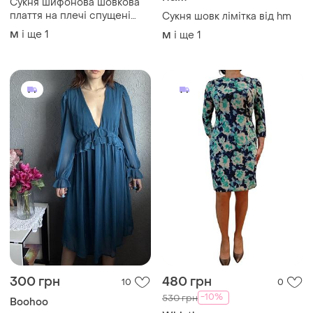
Сукня шифонова шовкова
плаття на плечі спущені
Сукня шовк лімітка від hm
плечі з поясом s. oliver uk
і ще
1
M
і ще
1
M
14
300 грн
480 грн
10
0
-10%
530 грн
Boohoo