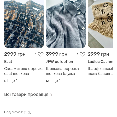
2999 грн
3999 грн
2999 грн
1
1
East
JFW collection
Ladies Cashme
Оксамитова сорочка
Шовкова сорочка
Шарф кашемір 
east шовкова
шовкова блузка
шовк бавовна o
сорочка жіночий
жіночий одяг шовк
money кашне
і ще
1
і ще
1
L
M
одяг оксамит шовк
сорочка блуза
блузка шовкова
блуза
Всі товари продавця
Поділитися: