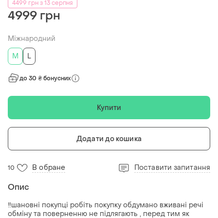
4499 грн з 13 серпня
4999 грн
Міжнародний
M
L
до 30 ₴ бонусних
Купити
Додати до кошика
В обране
Поставити запитання
10
Опис
‼️шановні покупці робіть покупку обдумано вживані речі
обміну та поверненню не підлягають , перед тим як