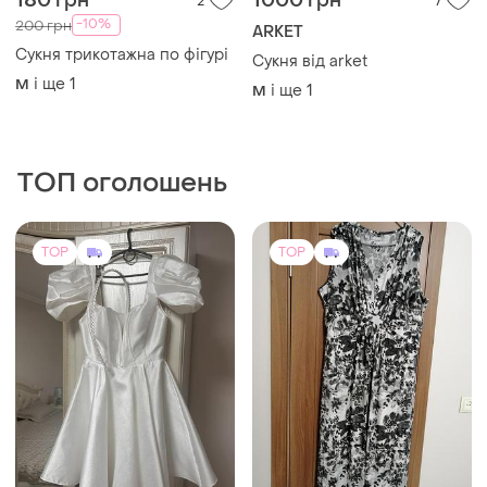
180 грн
1000 грн
2
7
-10%
200 грн
ARKET
Сукня трикотажна по фігурі
Сукня від arket
і ще
1
M
і ще
1
M
ТОП оголошень
TOP
TOP