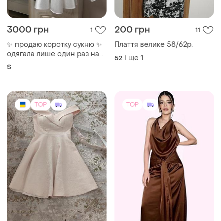
3000 грн
200 грн
1
11
✨ продаю коротку сукню ✨
Плаття велике 58/62р.
одягала лише один раз на
і ще
1
52
фотозйомку. стан
S
ідеальний, як нова. дуже
гарна та ефектна.
TOP
TOP