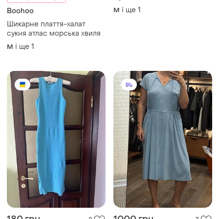
і ще
1
M
Boohoo
Шикарне плаття-халат
сукня атлас морська хвиля
і ще
1
M