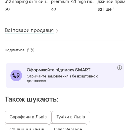
312 shaping slim сині
premium 721 high rise
джинси прямог
30/32
skinny (w30 l30 / m-l)
крою від бренду
30
30
і ще
1
32
denim (лінійка /
серія pro hunter
Всі товари продавця
Поділитися:
Оформлюйте підписку SMART
Отримайте замовлення з безкоштовною
доставкою
Також шукають:
Сарафани в Львів
Туніки в Львів
Спідниці в Львів
Одяг Versace