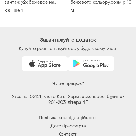
винтаж y2k бежевое на
бежевого кольору,розмір 10
крючках по фигуре
і ще
1
M
ХS
романтик романтичное
Завантажуйте додаток
Купуйте речі і спілкуйтесь у будь-якому місці
Як це працює?
Україна, 02121, місто Київ, Харківське шосе, будинок
201-203, літера 4Г
Політика конфіденційності
Договір-оферта
Контакти