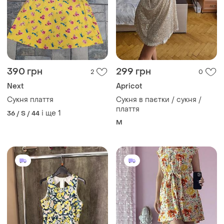
390 грн
299 грн
2
0
Next
Apricot
Сукня плаття
Сукня в паєтки / сукня /
плаття
і ще
1
36 / S / 44
M