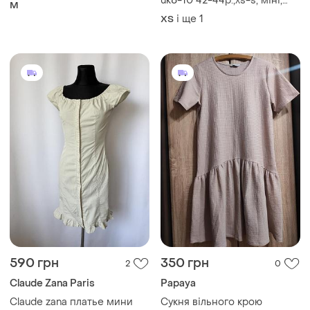
uk8-10 42-44р.,xs-s, міні,
M
темно-сіра, поліестер з
і ще
1
ХS
еластаном
590 грн
350 грн
2
0
Claude Zana Paris
Papaya
Claude zana платье мини
Сукня вільного крою