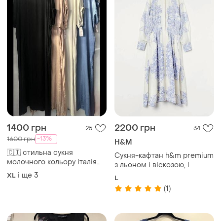
1400 грн
2200 грн
25
34
-13%
1600 грн
H&M
🇨🇮 стильна сукня
Сукня-кафтан h&m premium
молочного кольору італія
з льоном і віскозою, l
🇨🇮
і ще
3
XL
L
(1)