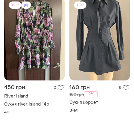
TOP
TOP
450 грн
160 грн
0
8
-12%
180 грн
River Island
Сукня корсет
Сукня river island 14p
S-M
40