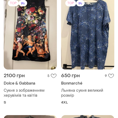
TOP
TOP
2100 грн
650 грн
5
9
Dolce & Gabbana
Bonmarché
Сукня з зображенням
Льняна сукня великий
херувімів та квітів
розмір
S
4XL