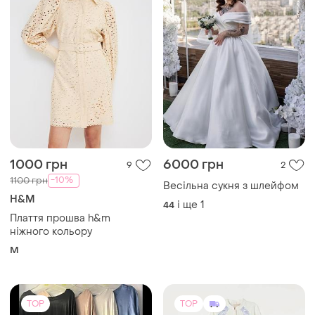
1000 грн
6000 грн
9
2
-10%
1100 грн
Весільна сукня з шлейфом
H&M
і ще
1
44
Плаття прошва h&m
ніжного кольору
M
TOP
TOP