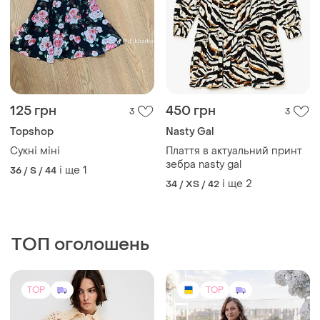
125 грн
450 грн
3
3
Topshop
Nasty Gal
Сукні міні
Плаття в актуальний принт
зебра nasty gal
і ще
1
36 / S / 44
і ще
2
34 / XS / 42
ТОП оголошень
TOP
TOP