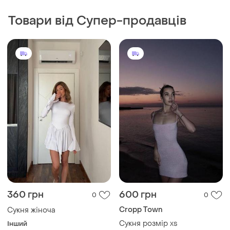
Товари від Супер-продавців
360 грн
600 грн
0
0
Cropp Town
Сукня жіноча
Сукня розмір xs
Інший