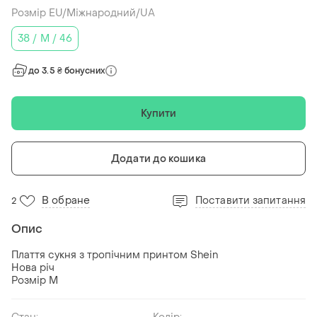
Розмір EU/Міжнародний/UA
38 / M / 46
до 3.5 ₴ бонусних
Купити
Додати до кошика
В обране
Поставити запитання
2
Опис
Плаття сукня з тропічним принтом Shein
Нова річ
Розмір М