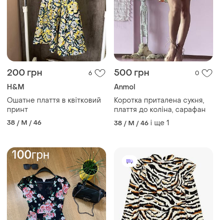
200 грн
500 грн
6
0
H&M
Anmol
Ошатне плаття в квітковий
Коротка приталена сукня,
принт
плаття до коліна, сарафан
38 / M / 46
і ще
1
38 / M / 46