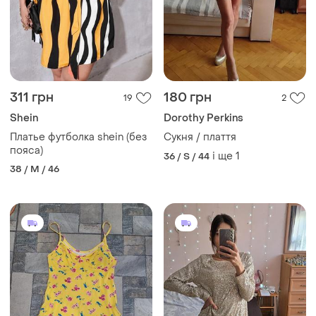
311 грн
180 грн
19
2
Shein
Dorothy Perkins
Платье футболка shein (без
Сукня / плаття
пояса)
і ще
1
36 / S / 44
38 / M / 46