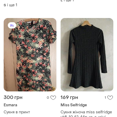
і ще
1
L
і ще
1
S
300 грн
169 грн
0
1
Esmara
Miss Selfridge
Сукня в принт
Сукня жіноча miss selfridge