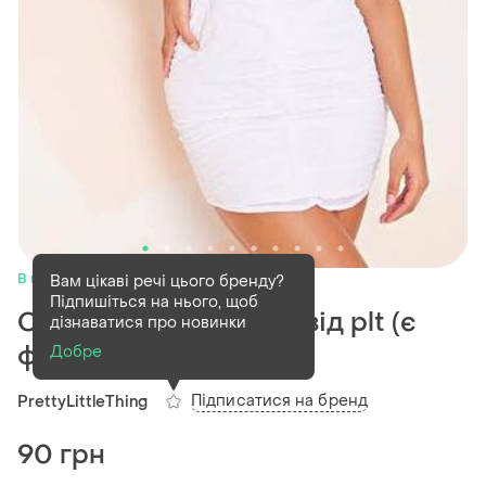
В наявності
1 шт
Вам цікаві речі цього бренду?
Підпишіться на нього, щоб
Сукня білого кольору від plt (є
дізнаватися про новинки
фото на тілі)
Добре
Підписатися на бренд
PrettyLittleThing
90 грн