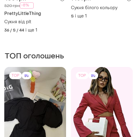
480 грн
145 грн
7
1
-8%
520 грн
Сукня білого кольору
PrettyLittleThing
і ще
1
S
Сукня від plt
і ще
1
36 / S / 44
ТОП оголошень
TOP
TOP