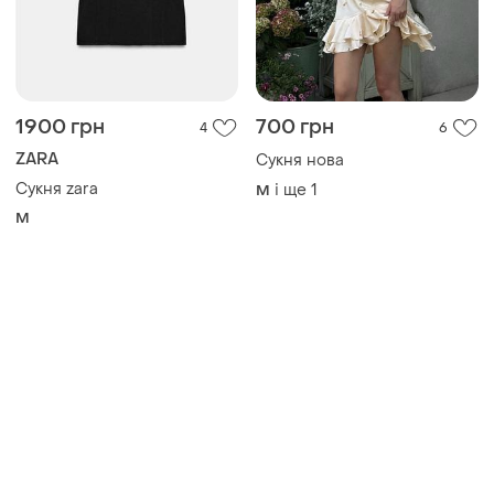
1900 грн
700 грн
4
6
ZARA
Сукня нова
Сукня zara
і ще
1
M
M