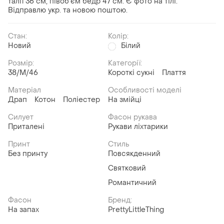
талії 36 см, півобʼєм бедр 47 см. Є фото на тілі.
Відправлю укр. та новою поштою.
Стан:
Колір:
Новий
Білий
Розмір:
Категорії:
38/M/46
Короткі сукні
Плаття
Матеріал
Особливості моделі
Драп
Котон
Поліестер
На змійці
Силует
Фасон рукава
Приталені
Рукави ліхтарики
Принт
Стиль
Без принту
Повсякденний
Святковий
Романтичний
Фасон
Бренд:
На запах
PrettyLittleThing