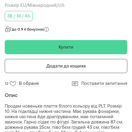
Розмір EU/Міжнародний/UA
38 / M / 46
до 0.9 ₴ бонусних
Купити
Додати до кошика
В обране
Поставити запитання
12
Опис
Продам новеньке плаття білого кольору від PLT. Розмір
10. На підкладці нижня частина. Має рукава фонарики,
нижня частина йде драпіруванням, має потаємний
замочок. Гарно сідає по фігурі. Загальна довжина 87 см,
довжина рукава 25см, півоʼбєм грудей 43 см, півоʼбєм