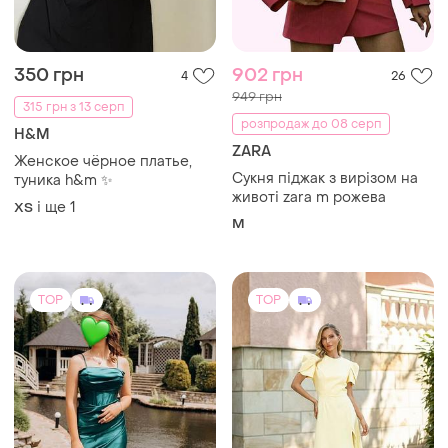
350 грн
902 грн
4
26
949 грн
315 грн з 13 серп
розпродаж до 08 серп
H&M
ZARA
Женское чёрное платье,
Сукня піджак з вирізом на
туника h&m ✨
животі zara m рожева
і ще
1
ХS
M
TOP
TOP