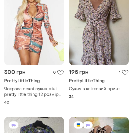
300 грн
195 грн
0
1
PrettyLittleThing
PrettyLittleThing
Яскрава сексі сукня міні
Сукня в квітковий принт
pretty little thing 12 розмір
34
m-l
40