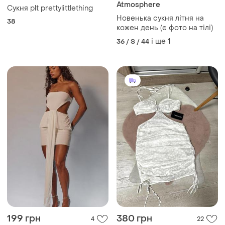
PrettyLittleThing
Atmosphere
Сукня plt prettylittlething
Новенька сукня літня на
38
кожен день (є фото на тілі)
і ще
1
36 / S / 44