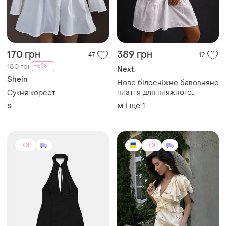
170 грн
389 грн
47
12
-6%
180 грн
Next
Shein
Нове білосніжне бавовняне
плаття для пляжного
Сукня корсет
відпочинку next.
і ще
1
S
M
TOP
TOP