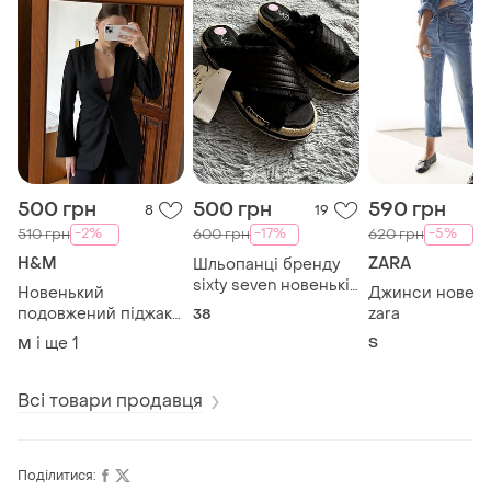
500 грн
500 грн
590 грн
8
19
-2%
-17%
-5%
510 грн
600 грн
620 грн
H&M
ZARA
Шльопанці бренду
sixty seven новенькі
Новенький
Джинси новеньк
з біркою на
подовжений піджак
zara
38
невисокій танкетці
від h&m
і ще
1
S
M
Всі товари продавця
Поділитися: