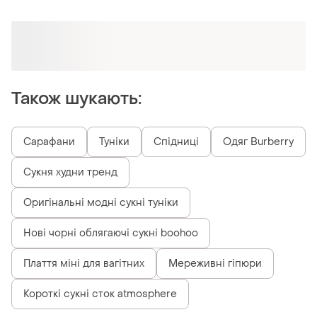
Оформлюйте підписку SMART
Отримайте замовлення з безкоштовною
доставкою
Також шукають:
Сарафани
Туніки
Спідниці
Одяг Burberry
Сукня худни тренд
Оригінальні модні сукні туніки
Нові чорні облягаючі сукні boohoo
Плаття міні для вагітних
Мереживні гіпюри
Короткі сукні сток atmosphere