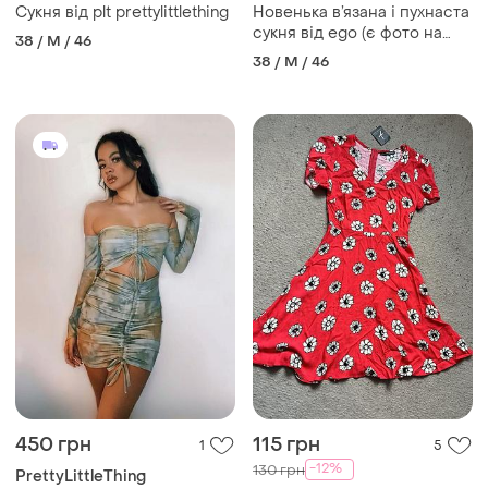
PrettyLittleThing
Ego
Сукня від plt prettylittlething
Новенька в’язана і пухнаста
сукня від ego (є фото на
38 / M / 46
тілі)
38 / M / 46
450 грн
115 грн
1
5
-12%
130 грн