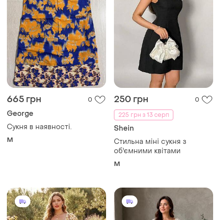
665 грн
250 грн
0
0
George
225 грн з 13 серп
Сукня в наявності.
Shein
M
Стильна міні сукня з
об'ємними квітами
M