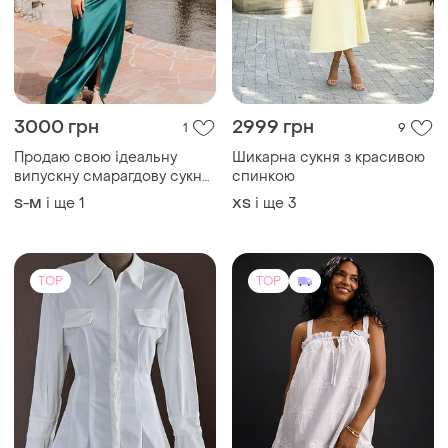
3000 грн
2999 грн
1
9
Продаю свою ідеальну
Шикарна сукня з красивою
випускну смарагдову сукню,
спинкою
розмір м . ціна договірна🔥
і ще
1
і ще
3
S-M
ХS
TOP
TOP