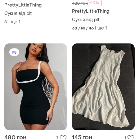
199 грн
380 грн
4
22
-10%
420 грн
PrettyLittleThing
PrettyLittleThing
Сукня від plt
Сукня від plt
і ще
1
S
і ще
1
38 / M / 46