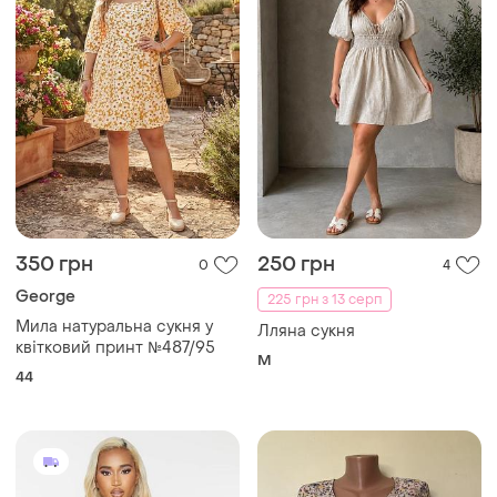
350 грн
250 грн
0
4
George
225 грн з 13 серп
Мила натуральна сукня у
Лляна сукня
квітковий принт №487/95
M
44