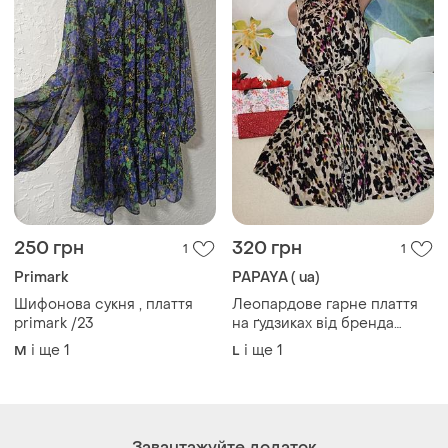
250 грн
320 грн
1
1
Primark
PAPAYA ( ua)
Шифонова сукня , плаття
Леопардове гарне плаття
primark /23
на ґудзиках від бренда
papaya
і ще
1
і ще
1
M
L