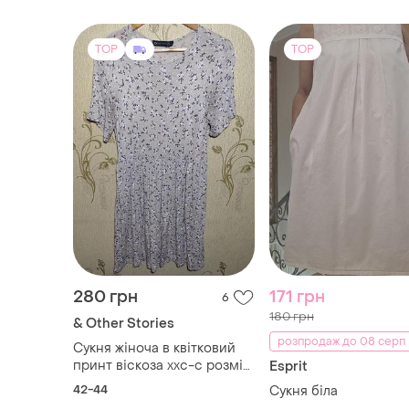
TOP
TOP
280 грн
171 грн
6
180 грн
& Other Stories
розпродаж до 08 серп
Сукня жіноча в квітковий
принт віскоза ххс-с розмір
Esprit
або підлітковий вік
42-44
Сукня біла