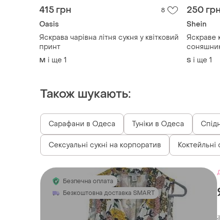
415 грн
250 гр
8
Oasis
Shein
Яскрава чарівна літня сукня у квітковий
Яскраве 
принт
соняшник
і ще
1
і ще
1
M
S
Також шукають:
Сарафани в Одеса
Туніки в Одеса
Спід
Сексуальні сукні на корпоратив
Коктейльні 
Безпечна оплата
Безкоштовна доставка SMART