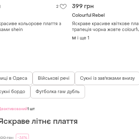
н
399 грн
2
Colourful Rebel
красиве кольорове плаття з
Яскраве красиве квіткове пла
ами shein
трапеція чорна жовте colourfu
і ще
1
M
ниці в Одеса
Військові речі
Сукні із зав'язками внизу
сукні бордо
Футболка raw дубль
Деактивований
1 шт
Яскраве літнє плаття
300
грн
-34%