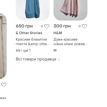
650 грн
300 грн
0
0
& Other Stories
H&M
Красиве блакитне
Дуже красиве
плаття &amp; other
ніжне м'яке рожеве
stories
плаття на бретелях
і ще
1
M
ХS
h&amp;m
Всі товари продавця
аких