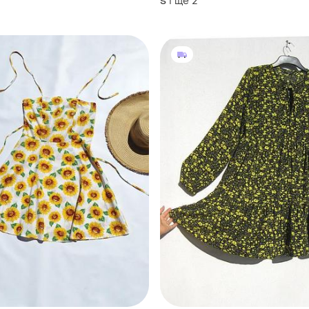
і ще
2
S