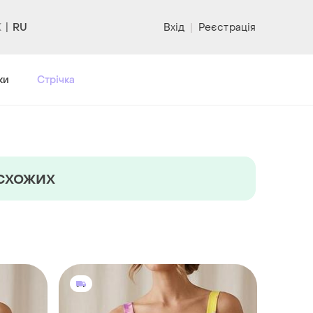
RU
Вхід
|
Реєстрація
ки
Стрічка
 схожих