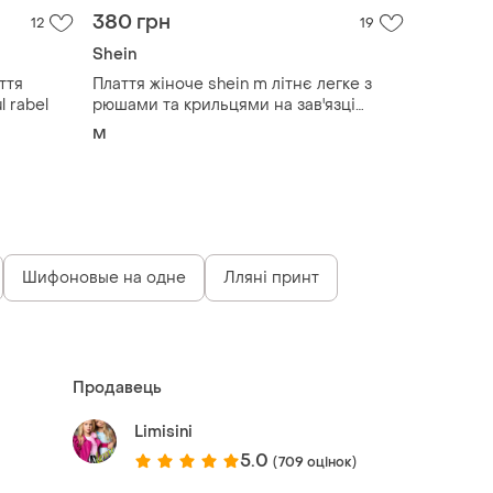
380 грн
12
19
Shein
ття
Плаття жіноче shein m літнє легке з
l rabel
рюшами та крильцями на зав'язці
коротке жовтий квітковий принт
M
Шифоновые на одне
Лляні принт
Продавець
Limisini
5.0
(709 оцінок)