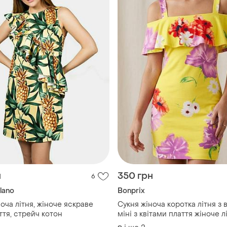
н
350 грн
6
lano
Bonprix
оча літня, жіноче яскраве
Сукня жіноча коротка літня з
ття, стрейч котон
міні з квітами плаття жіноче л
віскозне на літо