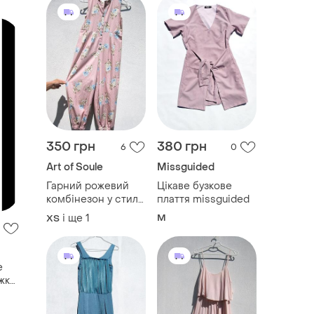
350 грн
380 грн
6
0
Art of Soule
Missguided
Гарний рожевий
Цікаве бузкове
комбінезон у стилі
плаття missguided
прованс квітковий
і ще
1
M
ХS
принт горох на
ґудзиках
е
жка