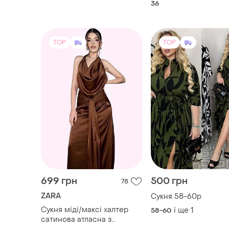
36
TOP
TOP
699 грн
500 грн
78
ZARA
Сукня 58-60р
Сукня міді/максі халтер
і ще
1
58-60
сатинова атласна з