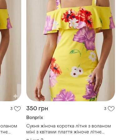
350 грн
3
3
Bonprix
 воланом
Сукня жіноча коротка літня з воланом
ітнє
міні з квітами плаття жіноче літнє
віскозне на літо