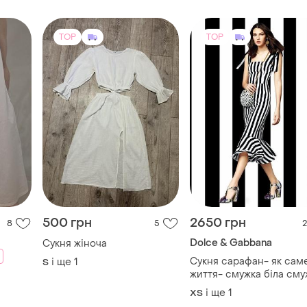
TOP
TOP
500 грн
2650 грн
8
5
2
Dolce & Gabbana
Сукня жіноча
Сукня сарафан- як сам
і ще
1
S
життя- смужка біла сму
чорна
і ще
1
ХS