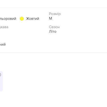
Розмір:
M
ольоровий
Жовтий
укава
Сезон
Літо
ний