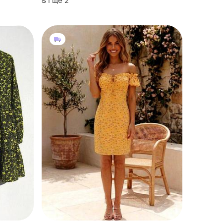
і ще
2
S