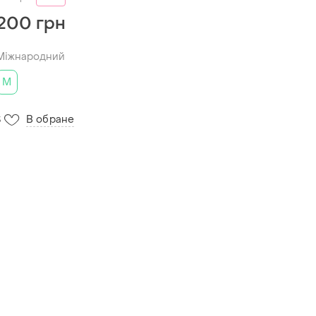
200 грн
Міжнародний
M
В обране
3