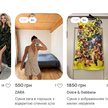
TOP
TOP
550 грн
1850 грн
18
7
3
ZARA
Dolce & Gabbana
Сукня zara в горошок з
Сукня з зображенням т
відкритою спиною s/xs
милих херувімів