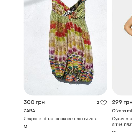
300 грн
299 гр
2
ZARA
O`zona mi
Яскраве літнє шовкове плаття zara
Сукня жін
літнє пла
M