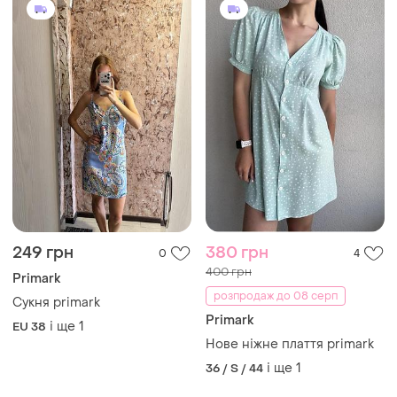
Нове ніжне плаття primark
і ще
1
36 / S / 44
140 грн
350 грн
2
0
-18%
-47%
170 грн
650 грн
Primark
Велюрова сукня розмір м