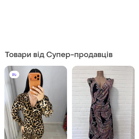
200 грн
85 грн
0
2
New Look
Жіноча сукня плаття на
запах з абстрактним
Гарна леопардова сукня
притом
і ще
1
M
і ще
1
S