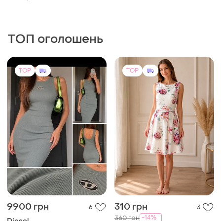
9900 грн
310 грн
6
3
-14%
360 грн
Diesel
Wallis
📌 назва сукня diesel m-
caddix original зелена нова
Сукня з гортензіями wallis
s m
/us 6 .eur 38. uk 10
і ще
1
S
і ще
1
S
TOP
TOP