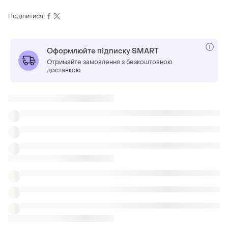
Поділитися:
Оформлюйте підписку SMART
Отримайте замовлення з безкоштовною
доставкою
Також шукають:
Сарафани
Туніки
Спідниці
Одяг для тенісу жіночий
Сукні zara шампань
Светри сукні на запах
Дуже красиві літні сукні
Жіночі ошатні короткі сукні bonprix