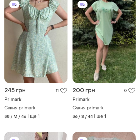
500 грн
280 грн
0
6
-30%
400 грн
Primark
Primark
Сукня primark на запах(нова
без бірки)
Сукня primark