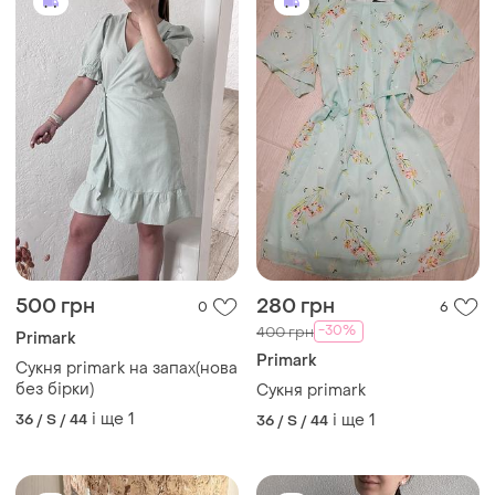
і ще
1
36 / S / 44
і ще
1
36 / S / 44
249 грн
380 грн
0
4
400 грн
Primark
розпродаж до 08 серп
Сукня primark
Primark
і ще
1
EU 38