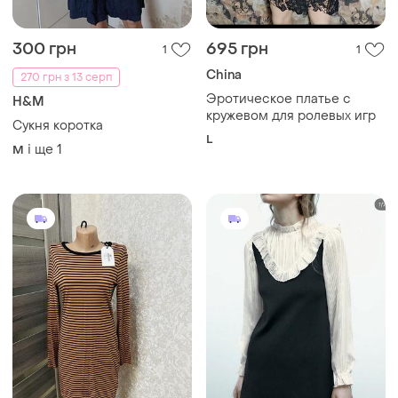
200 грн
450 грн
0
8
Brave Soul
ZARA
Нова сукня brave soul
🥰сукня з комірцем zara s
і ще
1
S
S