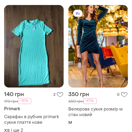
стан новий
Сарафан в рубчик primark
сукня плаття нове
M
і ще
2
ХS
ТОП оголошень
TOP
TOP