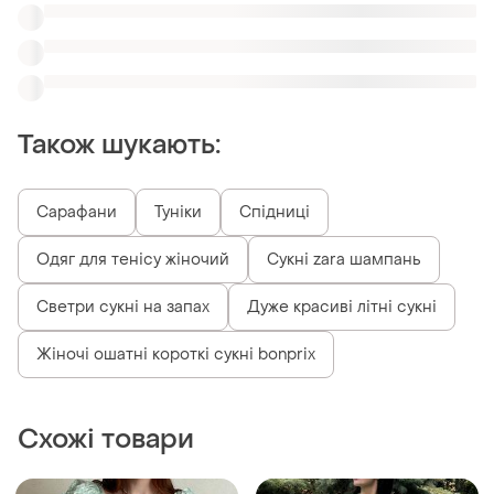
Схожі товари
245 грн
200 грн
11
0
Primark
Primark
Сукня primark
Сукня primark
і ще
1
і ще
1
38 / M / 46
36 / S / 44