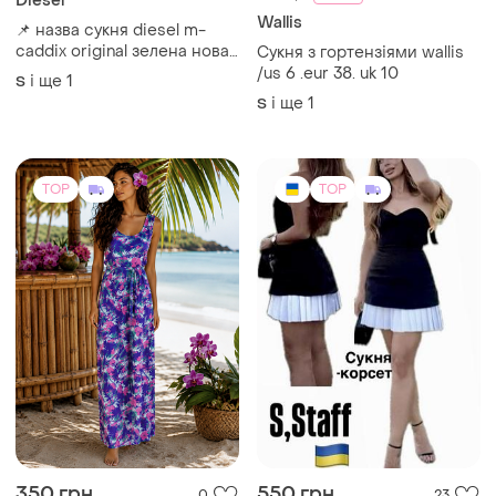
350 грн
550 грн
0
23
-11%
390 грн
Staff
Довга сукня з поясом
Вечірня сукня-корсет
жіноча міні,двошарова
і ще
1
XXL
сукня:верх чорний колір з
і ще
1
ХS
білим плісе знизу,спинка-
змійка,,бюстьє на кісточках,
,український бренд staff,s
TOP
TOP