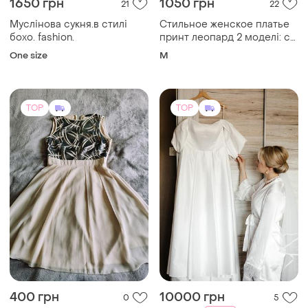
400 грн
10000 грн
0
5
-17%
12000 грн
Шикарное бежевое платье
42-44 размера в отличном
Весільне плаття
состоянии с блестками🤗 к
і ще
1
S
і ще
1
UA 44
каждому товару подарок на
выбор. . не секенд. продаю
свои вещи.