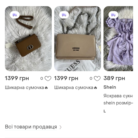
1399 грн
1399 грн
389 грн
0
0
Shein
Шикарна сумочка🔥
Шикарна сумочка🔥
Яскрава сукня💜
shein розмір—л
—нова🔍
L
Всі товари продавця