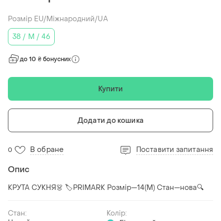
Розмір EU/Міжнародний/UA
38 / M / 46
до 10 ₴ бонусних
Купити
Додати до кошика
В обране
Поставити запитання
0
Опис
КРУТА СУКНЯ👗 🏷️PRIMARK Розмір—14(М) Стан—нова🔍
Стан:
Колір: