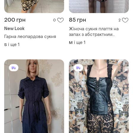
300 грн
695 грн
1
1
China
270 грн з 13 серп
Эротическое платье с
H&M
кружевом для ролевых игр
Сукня коротка
L
і ще
1
M