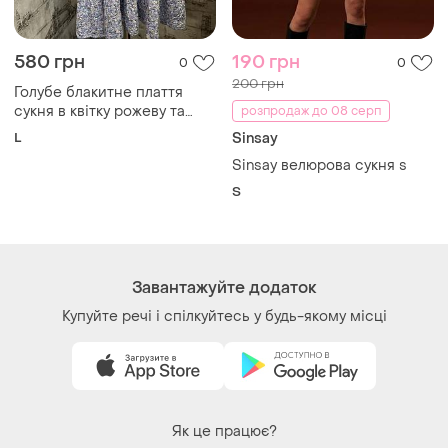
Як це працює?
Україна, 02121, місто Київ, Харківське шосе, будинок
201-203, літера 4Г
Політика конфіденційності
Договір-оферта
Контакти
Ми у соц.мережах
Речі за кліком серця. Всі права захищені
© 2026
Shafa.ua