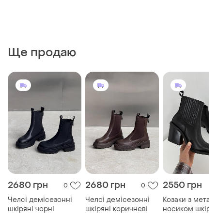
Ще продаю
2680 грн
2680 грн
2550 грн
0
0
Челсі демісезонні
Челсі демісезонні
Козаки з метал
шкіряні чорні
шкіряні коричневі
носиком шкірян