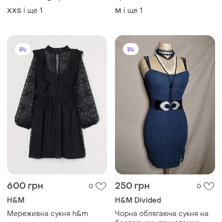
долл), розмір 34, xs
і ще
1
і ще
1
XХS
M
600 грн
250 грн
0
0
H&M
H&M Divided
Мереживна сукня h&m
Чорна облягаюча сукня на