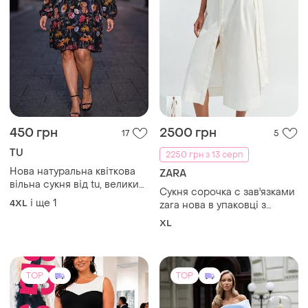
450 грн
2500 грн
17
5
TU
2250 грн з 13 серп
Нова натуральна квіткова
ZARA
вільна сукня від tu, великий
Сукня сорочка с зав'язками
розмір, батал.
і ще
1
4XL
zara нова в упаковці з
бірками
XL
TOP
TOP