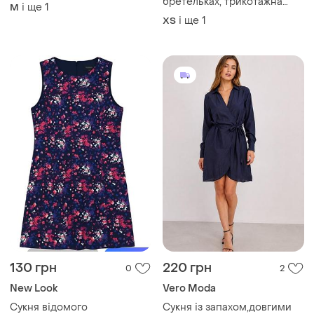
бретельках, трикотажна
і ще
1
M
міні сукня, плаття
і ще
1
ХS
130 грн
220 грн
0
2
New Look
Vero Moda
Сукня відомого
Сукня із запахом,довгими