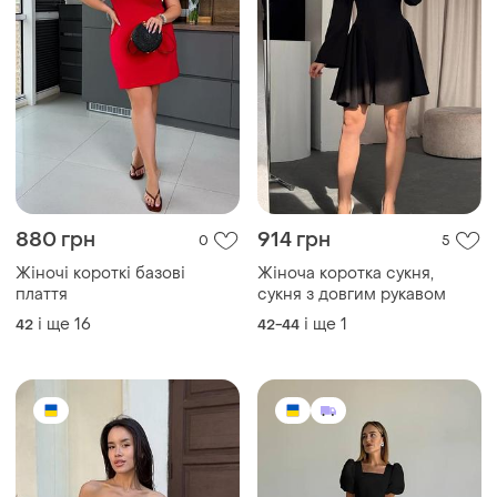
880 грн
914 грн
0
5
Жіночі короткі базові
Жіноча коротка сукня,
плаття
сукня з довгим рукавом
і ще
16
і ще
1
42
42-44