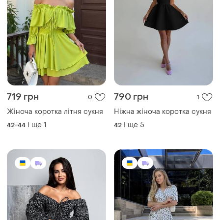
719 грн
790 грн
0
1
Жіноча коротка літня сукня
Ніжна жіноча коротка сукня
і ще
1
і ще
5
42-44
42