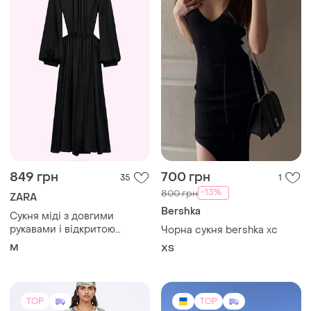
849 грн
700 грн
35
1
-13%
800 грн
ZARA
Bershka
Сукня міді з довгими
рукавами і відкритою
Чорна сукня bershka хс
спиною zara m чорна
M
ХS
TOP
TOP