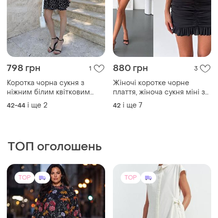
798 грн
880 грн
1
3
Коротка чорна сукня з
Жіночі коротке чорне
ніжним білим квітковим
плаття, жіноча сукня міні з
принтом, жіноча сукня на
драпіруванням
і ще
2
і ще
7
42-44
42
запах, коротке жіноче
плаття
ТОП оголошень
TOP
TOP