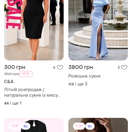
300 грн
3800 грн
6
3
-15%
350 грн
Розкішна сукня
C&A
і ще
3
ХS
Літній розпродаж /
натуральна сукня із міксу
бавовни і льону вкликого
і ще
1
44
розміру
TOP
TOP