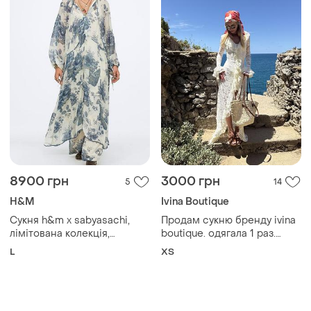
8900 грн
3000 грн
5
14
H&M
Ivina Boutique
Сукня h&m x sabyasachi,
Продам сукню бренду ivina
лімітована колекція,
boutique. одягала 1 раз.
рідкісна модель
розмір хс. ціна 3000 грн
L
ХS