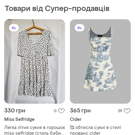
Товари від Супер-продавців
330 грн
365 грн
0
29
Miss Selfridge
Cider
Легка літня сукня в горошок
🥰 обтисла сукні в стилі
miss selfridge (стиль бэби-
прованс cider