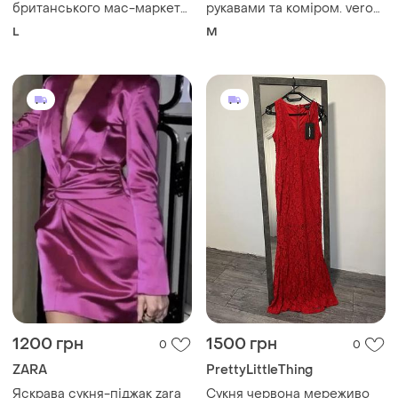
британського мас-маркет
рукавами та коміром. vero
бренду new look.
moda
L
M
1200 грн
1500 грн
0
0
ZARA
PrettyLittleThing
Яскрава сукня-піджак zara
Сукня червона мереживо