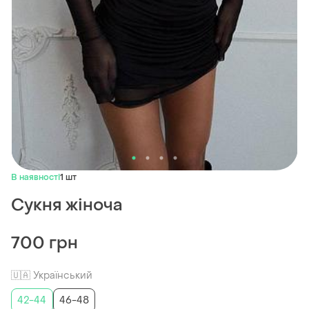
В наявності
1 шт
Сукня жіноча
700 грн
🇺🇦 Український
42-44
46-48