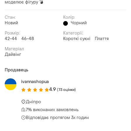
моделює фігуру 💣
Стан:
Колір:
Новий
Чорний
Розмір:
Категорії:
42-44
46-48
Короткі сукні
Плаття
Матеріал
Дайвінг
Продавець
ivannashopua
4.9
(73 оцінки)
Дніпро
7% виконаних замовлень
Відповідає протягом 3х годин