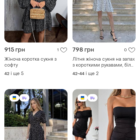
915 грн
798 грн
1
0
Жіноча коротка сукня з
Літня жіноча сукня на запах
софту
з короткими рукавами, біла
коротка жіноча сукня з
і ще
5
і ще
2
42
42-44
чорним квітковим принтом,
коротке жіноче плаття