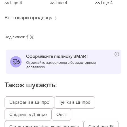
чорні
і ще
4
і ще
4
і ще
4
36
36
36
Всі товари продавця
Поділитися:
Оформлюйте підписку SMART
Отримайте замовлення з безкоштовною
доставкою
Також шукають:
Сарафани в Дніпро
Туніки в Дніпро
Спідниці в Дніпро
Одяг
Сукня коротка літня легка яскрава
Сукні bgn 38