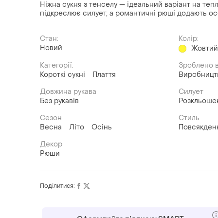
Ніжна сукня з тенселу — ідеальний варіант на тепл
підкреслює силует, а романтичні рюші додають о
Стан:
Колір:
Новий
Жовти
Категорії:
Зроблено в
Короткі сукні
Плаття
Виробницт
Довжина рукава
Силует
Без рукавів
Розкльоше
Сезон
Стиль
Весна
Літо
Осінь
Повсякден
Декор
Рюши
Поділитися: