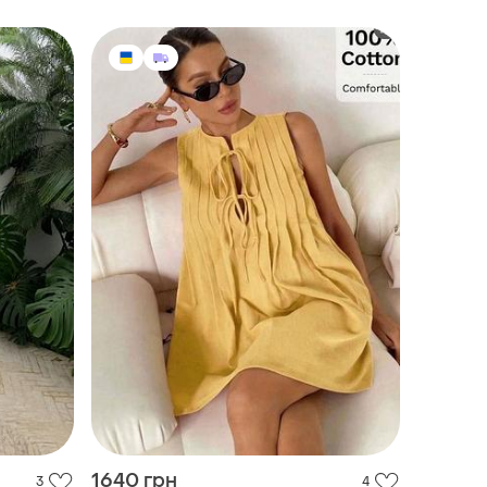
1640 грн
3
4