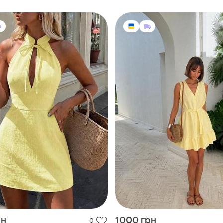
рн
1000 грн
0