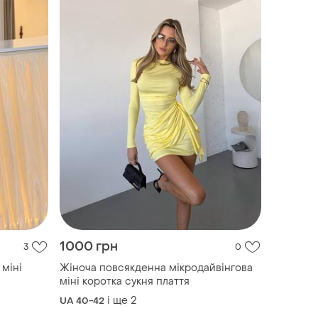
1000 грн
3
0
міні
Жіноча повсякденна мікродайвінгова
міні коротка сукня плаття
і ще
2
UA 40-42