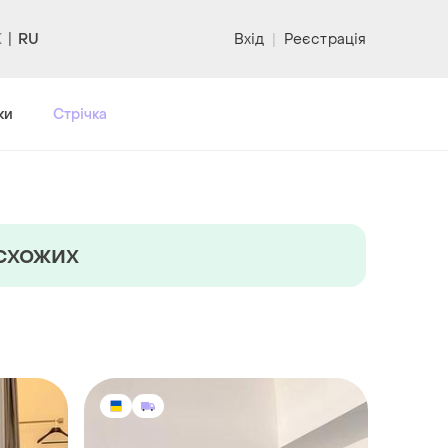
RU
Вхід
|
Реєстрація
ки
Стрічка
 схожих