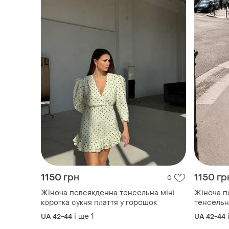
1150 грн
1150 гр
0
Жіноча повсякденна тенсельна міні
Жіноча п
коротка сукня плаття у горошок
тенсельна
бантом
і ще
1
UA 42-44
UA 42-44