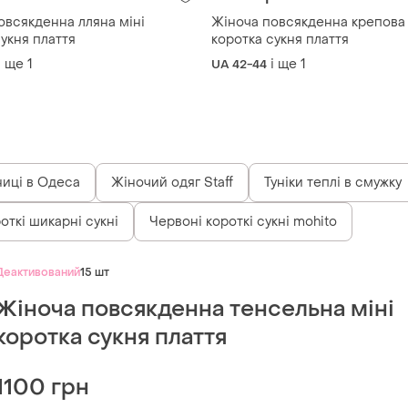
овсякденна лляна міні
Жіноча повсякденна крепова 
укня плаття
коротка сукня плаття
і ще
1
і ще
1
UA 42-44
ниці в Одеса
Жіночий одяг Staff
Туніки теплі в смужку
откі шикарні сукні
Червоні короткі сукні mohito
Деактивований
15 шт
Жіноча повсякденна тенсельна міні
коротка сукня плаття
1100 грн