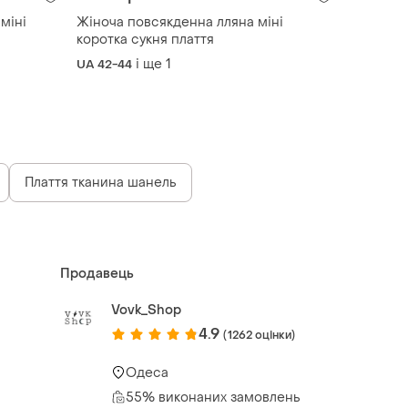
міні
Жіноча повсякденна лляна міні
коротка сукня плаття
і ще
1
UA 42-44
Плаття тканина шанель
Продавець
Vovk_Shop
4.9
(1262 оцінки)
Одеса
55% виконаних замовлень