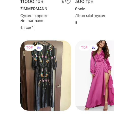
11000 грн
300 грн
8
ZIMMERMANN
Shein
Сукня - корсет
Літня міні-сукня
zimmermann
S
і ще
1
S
TOP
TOP