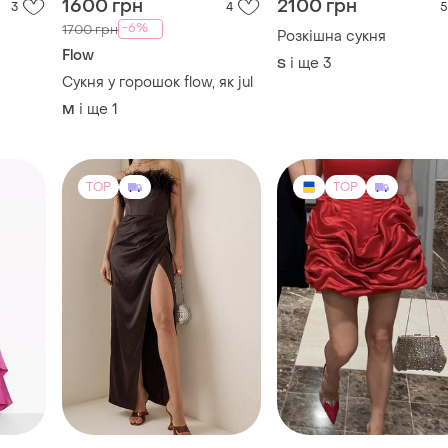
1600 грн
2100 грн
3
4
5
-6%
1700 грн
Розкішна сукня
Flow
і ще
3
S
Сукня у горошок flow, як jul
і ще
1
M
TOP
TOP