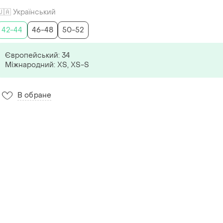
🇺🇦 Український
42-44
46-48
50-52
Європейський: 34
Міжнародний: ХS, XS-S
В обране