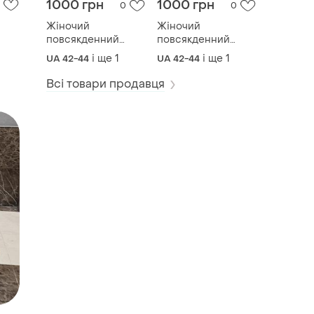
1000 грн
1000 грн
0
0
Жіночий
Жіночий
повсякденний
повсякденний
класичний корсет з
класичний корсет з
і ще
1
і ще
1
UA 42-44
UA 42-44
костюмної тканини
костюмної тканини
Всі товари продавця