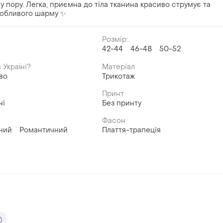
у пору. Легка, приємна до тіла тканина красиво струмує та
собливого шарму ✨
Розмір:
42-44
46-48
50-52
й
 Україні?
Матеріал
во
Трикотаж
Принт
ні
Без принту
Фасон
ний
Романтичний
Плаття-трапеція