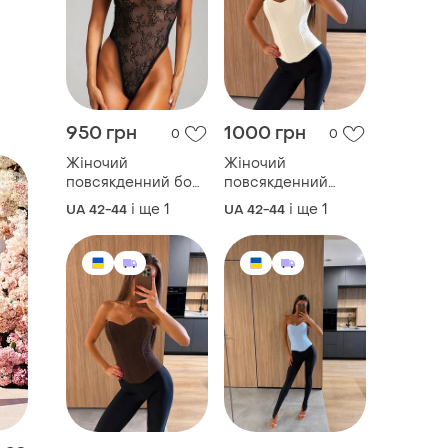
950 грн
1000 грн
0
0
Жіночий
Жіночий
повсякденний боді
повсякденний
з мережива на
класичний корсет з
і ще
1
і ще
1
UA 42-44
UA 42-44
підкладці
костюмної тканини