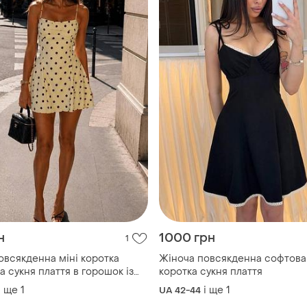
н
1000 грн
1
овсякденна міні коротка
Жіноча повсякденна софтова 
 сукня плаття в горошок із
коротка сукня плаття
і ще
1
і ще
1
UA 42-44