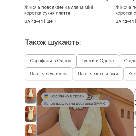
Жіноча повсякденна лляна міні
Жіноча п
коротка сукня плаття
коротка с
і ще
1
UA 42-44
UA 42-44
Також шукають:
Сарафани в Одеса
Туніки в Одеса
Спід
Плаття new moda
Плаття матрьошки
Кор
Зроблено в Україні
Безкоштовна доставка SMART