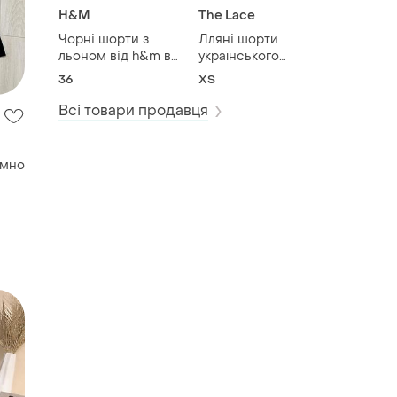
H&M
The Lace
Чорні шорти з
Лляні шорти
льоном від h&m в
українського
розмірі s
бренду the lace
36
ХS
Всі товари продавця
емно