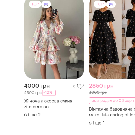
TOP
TOP
4000 грн
2850 грн
5
3000 грн
-12%
4500 грн
Жіноча люксова сукня
розпродаж до 08 серп
zimmеrmаn
Вінтажна бавовняна 
і ще
2
максі luis caring of l
S
(made in england) 70-ті
і ще
1
S
s/m