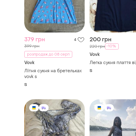
379 грн
200 грн
4
399 грн
-10%
220 грн
Vovk
розпродаж до 08 серп
Vovk
Літня сукня на бретельках
S
vovk s
S