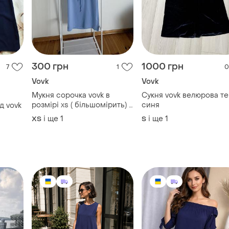
300 грн
1000 грн
7
1
0
Vovk
Vovk
Мукня сорочка vovk в
Сукня vovk велюрова т
розмірі xs ( більшомірить) в
синя
Легка сукня плаття від vovk
блакитному кольорі
і ще
1
і ще
1
ХS
S