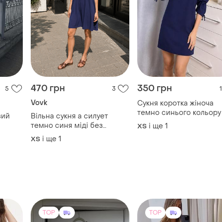
470 грн
350 грн
5
3
1
Vovk
Сукня коротка жіноча
темно синього кольору
вий
Вільна сукня а силует
акцентом на рукавах в
темно синя міді без
і ще
1
ХS
розмірі s
рукавів базова лаконічна
і ще
1
ХS
мінімалізм vovk
TOP
TOP