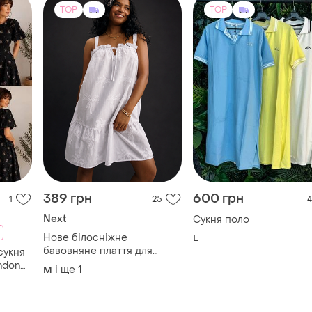
TOP
TOP
389 грн
600 грн
1
25
4
Next
Сукня поло
Нове білосніжне
L
бавовняне плаття для
сукня
пляжного відпочинку next.
ondon
і ще
1
M
, р.