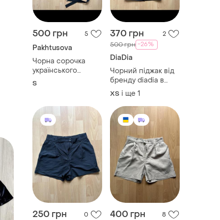
500 грн
370 грн
5
2
-26%
500 грн
Pakhtusova
DiaDia
Чорна сорочка
українського
Чорний піджак від
бренду pakhutusova
бренду diadia в
S
в розмірі s
розмірі xs-s
і ще
1
ХS
250 грн
400 грн
0
8