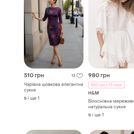
510 грн
980 грн
13
Чарівна шовкова елегантна
882 грн з 13 серп
сукня
H&M
і ще
1
S
Білосніжна мережив
натуральна сукня
і ще
1
S