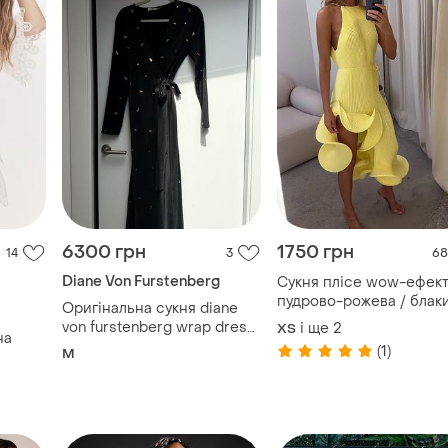
6300 грн
1750 грн
14
3
68
Diane Von Furstenberg
Сукня плісе wow-ефек
пудрово-рожева / блак
Оригінальна сукня diane
/ лимонна жовта, 42–46
von furstenberg wrap dress
і ще
2
ХS
на
мод 257
m
(1)
M