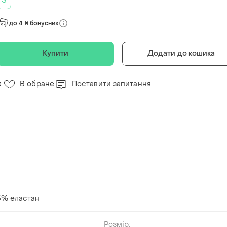
S
до 4 ₴ бонусних
Купити
Додати до кошика
В обране
Поставити запитання
0
 5% еластан
Розмір: