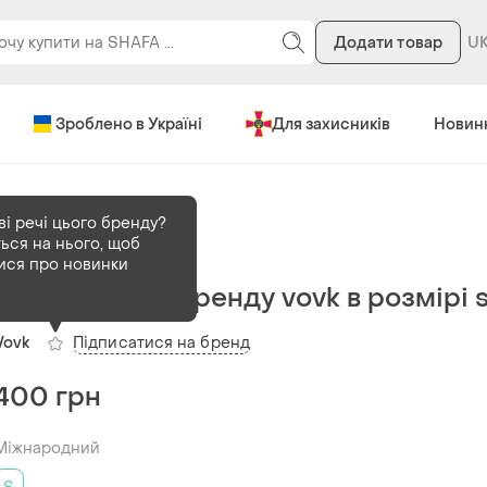
Додати товар
Зроблено в Україні
Для захисників
Новин
ві речі цього бренду?
ься на нього, щоб
В наявності
1 шт
ися про новинки
Жіноча сукня бренду vovk в розмірі 
Підписатися на бренд
Vovk
400 грн
Міжнародний