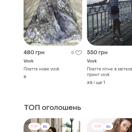
480 грн
550 грн
0
Vovk
Vovk
Плаття нове vovk
Плаття літнє в квітко
принт vovk
S
і ще
1
ХS
ТОП оголошень
TOP
TOP