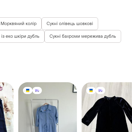
Морквяний колір
Сукні олівець шовкові
 із еко шкіри дубль
Сукні бахроми мережива дубль