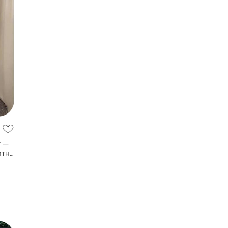
т —
итна
,