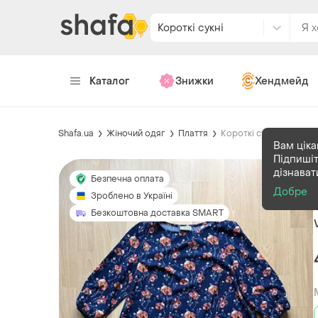
Короткі сукні
Каталог
Знижки
Хендмейд
Shafa.ua
Жіночий одяг
Плаття
Короткі сукні
Вам ціка
Підпишіт
дізнават
Безпечна оплата
Добре
Зроблено в Україні
Безкоштовна доставка SMART