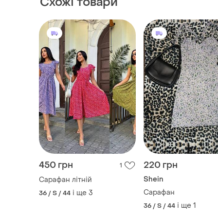
Схожі товари
450 грн
220 грн
1
Shein
Сарафан літній
Сарафан
і ще
3
36 / S / 44
і ще
1
36 / S / 44