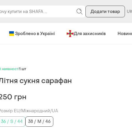
Додати товар
Зроблено в Україні
Для захисників
Новин
В наявності
1 шт
Літня сукня сарафан
250 грн
Розмір EU/Міжнародний/UA
36 / S / 44
38 / M / 46