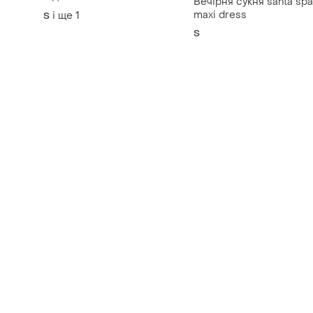
під замовлення
Вечірня сукня santa spa
maxi dress
і ще
1
S
S