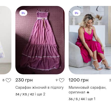
230 грн
1200 грн
8
9
2
Сарафан жіночий в підлогу
Малиновый сарафан,
оригинал 🔥
і ще
2
34 / XS / 42
і ще
1
36 / S / 44