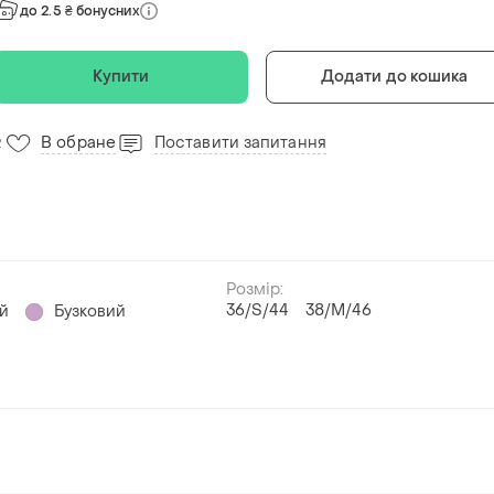
до 2.5 ₴ бонусних
Купити
Додати до кошика
В обране
Поставити запитання
2
Розмір:
36/S/44
38/M/46
й
Бузковий