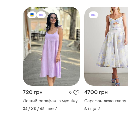
720 грн
4700 грн
0
Легкий сарафан із мусліну
Сарафан люкс класу
і ще
7
і ще
2
34 / XS / 42
S