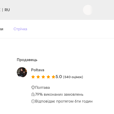
RU
Вхід
|
Реєстрація
ки
Стрічка
Продавець
Poltava
5.0
(540 оцінок)
Полтава
79% виконаних замовлень
Відповідає протягом 6ти годин