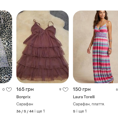
165 грн
150 грн
0
9
6
Bonprix
Laura Torelli
Сарафан
Сарафан, плаття.
і ще
1
і ще
1
36 / S / 44
S