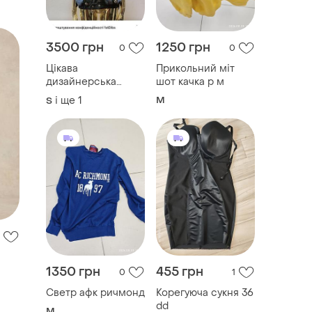
3500 грн
1250 грн
0
0
Цікава
Прикольний міт
дизайнерська
шот качка р м
жилетка
і ще
1
M
S
1350 грн
455 грн
0
1
Светр афк ричмонд
Корегуюча сукня 36
dd
M