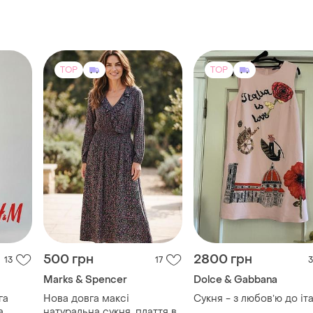
TOP
TOP
500 грн
2800 грн
13
17
3
Marks & Spencer
Dolce & Gabbana
га
Нова довга максі
Сукня - з любовʼю до іта