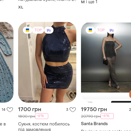
а
натуральна сукня, плаття в
і ще
1
M
мілку квіточку, m&s.
XL
TOP
TOP
1700 грн
19750 грн
14
3
2
-6%
-6%
1800 грн
20790 грн
Santa Brands
е в
Сукня, костюм побилось