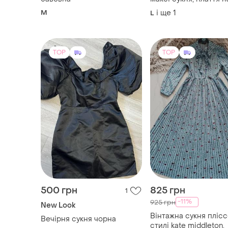
бавовна
максі сукня, плаття н
запах від h&m.
M
і ще
1
L
TOP
TOP
500 грн
825 грн
1
-11%
925 грн
New Look
Вінтажна сукня плісс
Вечірня сукня чорна