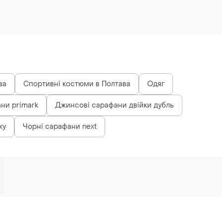
ва
Спортивні костюми в Полтава
Одяг
ни primark
Джинсові сарафани двійки дубль
ку
Чорні сарафани next