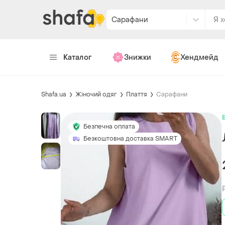
Сарафани
Каталог
Знижки
Хендмейд
Shafa.ua
Жіночий одяг
Плаття
Сарафани
Безпечна оплата
Безкоштовна доставка SMART