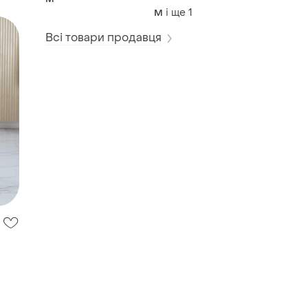
і ще
1
M
Всі товари продавця