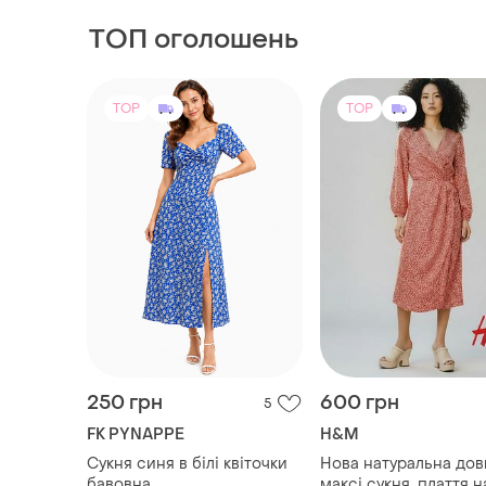
ТОП оголошень
TOP
TOP
250 грн
600 грн
5
FK PYNAPPE
H&M
Сукня синя в білі квіточки
Нова натуральна дов