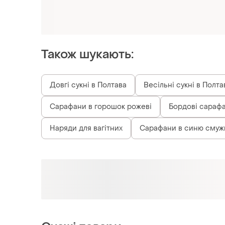
Оформлюйте підписку SMART
Отримайте замовлення з безкоштовною
доставкою
Також шукають:
Довгі сукні в Полтава
Весільні сукні в Полта
Сарафани в горошок рожеві
Бордові сарафа
Наряди для вагітних
Сарафани в синю смуж