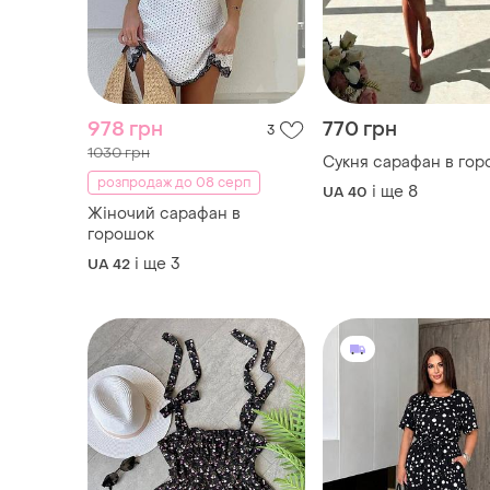
978 грн
770 грн
3
1030 грн
Сукня сарафан в гор
розпродаж до 08 серп
і ще
8
UA 40
Жіночий сарафан в
горошок
і ще
3
UA 42