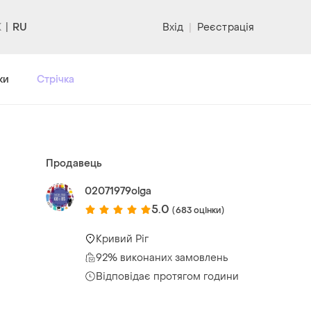
RU
Вхід
|
Реєстрація
ки
Стрічка
Продавець
02071979olga
5.0
(683 оцінки)
Кривий Ріг
92% виконаних замовлень
Відповідає протягом години