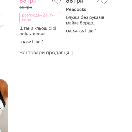
65 грн
68 грн
7
6
68 грн
Peacocks
розпродаж до 09
Блузка без рукавів
серп
майка бордо
Штани кльош сірі
peacocks р.18/46.
і ще
1
UA 54-56
осінь-весна
amaranto р.16.
і ще
1
UA 52
Всі товари продавця