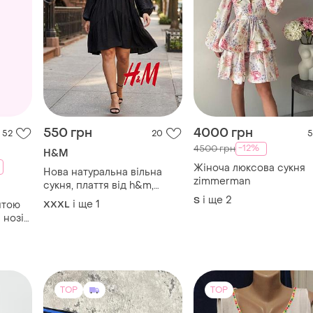
550 грн
4000 грн
52
20
5
-12%
4500 грн
H&M
Жіноча люксова сукня
Нова натуральна вільна
zimmеrmаn
сукня, плаття від h&m,
великий розмір, батал.
і ще
2
S
і ще
1
итою
XXXL
 нозі
червона
TOP
TOP