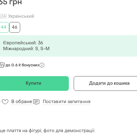
65 грн
🇺🇦 Український
44
46
Європейський: 36
Міжнародний: S, S-M
до 0.6 ₴ бонусних
Купити
Додати до кошика
В обране
Поставити запитання
2
е плаття на фігурі, фото для демонстрації.