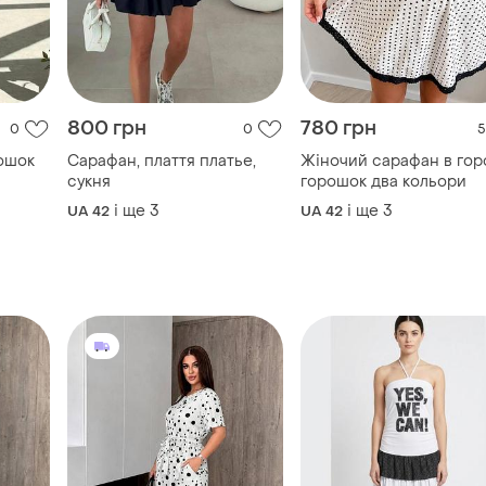
800 грн
780 грн
0
0
5
ошок
Сарафан, плаття платье,
Жіночий сарафан в гор
сукня
горошок два кольори
і ще
3
і ще
3
UA 42
UA 42