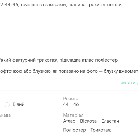
2-44-46, точніше за замірами, тканина трохи тягнеться:
який фактурний трикотаж, підкладка атлас поліестер.
 кофточкою або блузкою, як показано на фото — блузку вжеомет
читати 
Розмір:
й
Білий
44
46
укава
Матеріал
Атлас
Віскоза
Еластан
Поліестер
Трикотаж