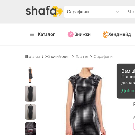
Сарафани
Каталог
Знижки
Хендмейд
Shafa.ua
Жіночий одяг
Плаття
Сарафани
Вам ці
Підпи
дізна
Добр