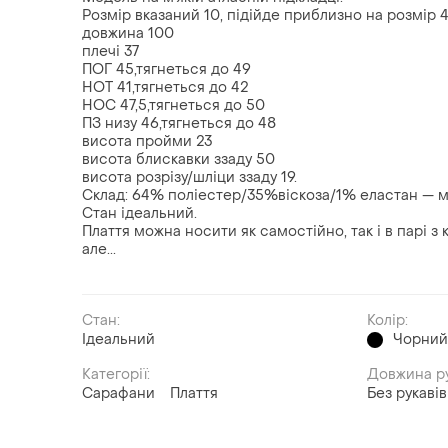
Розмір вказаний 10, підійде приблизно на розмір 4
довжина 100
плечі 37
ПОГ 45,тягнеться до 49
НОТ 41,тягнеться до 42
НОС 47,5,тягнеться до 50
ПЗ низу 46,тягнеться до 48
висота пройми 23
висота блискавки ззаду 50
висота розрізу/шліци ззаду 19.
Склад: 64% поліестер/35%віскоза/1% еластан — м'
Стан ідеальний.
Плаття можна носити як самостійно, так і в парі з
але...
Стан:
Колір:
Ідеальний
Чорни
Категорії:
Довжина р
Сарафани
Плаття
Без рукавів