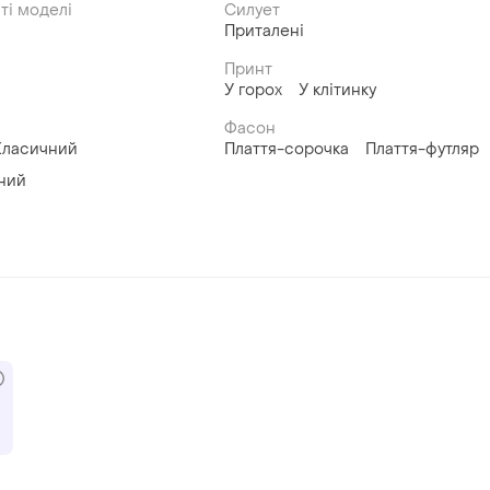
ті моделі
Силует
Приталені
Принт
У горох
У клітинку
Фасон
Класичний
Плаття-сорочка
Плаття-футляр
ний