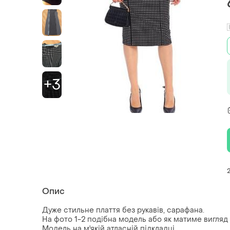
+3
Опис
Дуже стильне плаття без рукавів, сарафана.
На фото 1-2 подібна модель або як матиме вигляд ц
Модель на м'якій атласній підкладці.