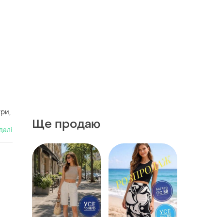
ри,
Ще продаю
далі