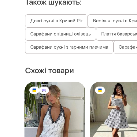
Також шукають:
Довгі сукні в Кривий Ріг
Весільні сукні в Кри
Сарафани спідниці олівець
Плаття баварськ
Сарафани сукні з гарними плечима
Сарафани
Схожі товари