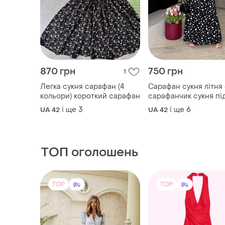
870 грн
750 грн
1
Легка сукня сарафан (4
Сарафан сукня літня
кольори) короткий сарафан
сарафанчик сукня пі
сарафан літній довга
і ще
3
і ще
6
UA 42
UA 42
платье в пол сарафа
ТОП оголошень
TOP
TOP