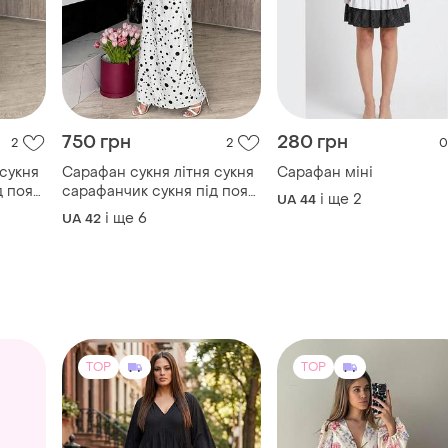
750 грн
280 грн
2
2
0
 сукня
Сарафан сукня літня сукня
Сарафан міні
д пояс
сарафанчик сукня під пояс
і ще
2
UA 44
 сукня
сарафан літній довга сукня
і ще
6
UA 42
н
платье в пол сарафан
TOP
TOP