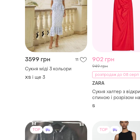
3599 грн
902 грн
11
949 грн
Сукня міді 3 кольори
розпродаж до 08 серп
і ще
3
ХS
ZARA
Сукня халтер з відкр
спиною і розрізом на
віскоза льон zara s 
S
TOP
TOP