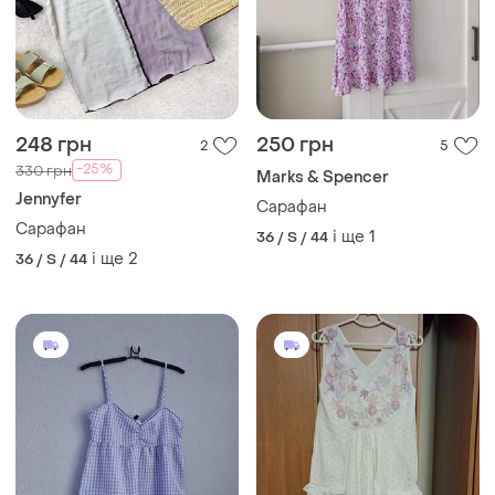
248 грн
250 грн
2
5
-25%
330 грн
Marks & Spencer
Jennyfer
Сарафан
Сарафан
і ще
1
36 / S / 44
і ще
2
36 / S / 44