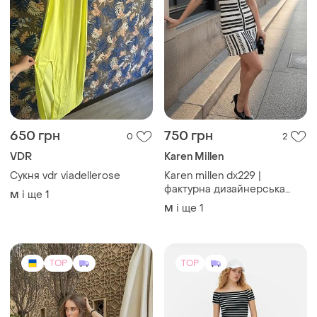
650 грн
750 грн
0
2
VDR
Karen Millen
Сукня vdr viadellerose
Karen millen dx229 |
фактурна дизайнерська
і ще
1
M
сукня
і ще
1
M
TOP
TOP