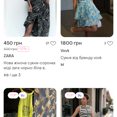
450 грн
1800 грн
37
3
-10%
500 грн
Vovk
ZARA
Сукня від бренду vovk
Нова жіноча сукня-сорочка
M
міді zara чорно-біла в
геометричний принт з
і ще
3
ХS
об'ємними рукавами xs-l
42-48
TOP
TOP