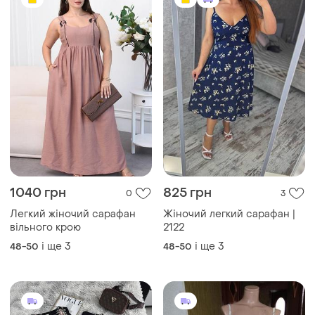
1040 грн
825 грн
0
3
Легкий жіночий сарафан
Жіночий легкий сарафан |
вільного крою
2122
і ще
3
і ще
3
48-50
48-50