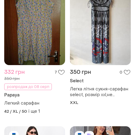
332 грн
350 грн
7
0
350 грн
Select
розпродаж до 08 серп
Легка літня сукня-сарафан
select, розмір xxl,не
Papaya
вдягалася
XXL
Легкий сарафан
і ще
1
42 / XL / 50