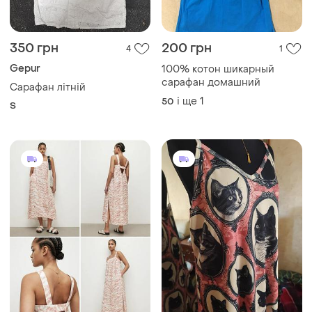
350 грн
200 грн
4
1
Gepur
100% котон шикарный
сарафан домашний
Сарафан літній
і ще
1
50
S