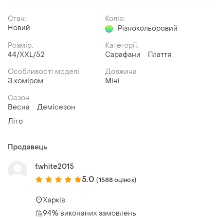
Стан:
Колір:
Новий
Різнокольоровий
Розмір:
Категорії:
44/XXL/52
Сарафани
Плаття
Особливості моделі
Довжина
З коміром
Міні
Сезон
Весна
Демісезон
Літо
Продавець
f.white2015
5.0
(1588 оцінок)
Харків
94% виконаних замовлень