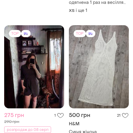
одягнена 1 раз на весілля
як друга сукня, проведена
і ще
1
ХS
повна хімчистка. розмір s
TOP
TOP
275 грн
500 грн
1
21
290 грн
H&M
розпродаж до 08 серп
Сукня жіноча