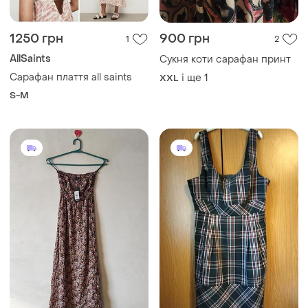
1250 грн
900 грн
1
2
AllSaints
Сукня коти сарафан принт
Сарафан плаття all saints
і ще
1
XXL
S-M