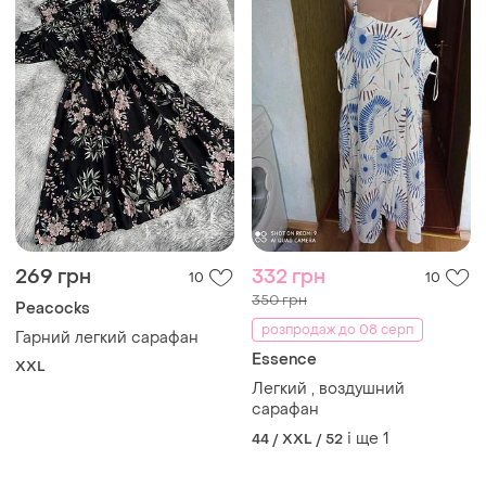
269 грн
332 грн
10
10
350 грн
Peacocks
розпродаж до 08 серп
Гарний легкий сарафан
Essence
XXL
Легкий , воздушний
сарафан
і ще
1
44 / XXL / 52