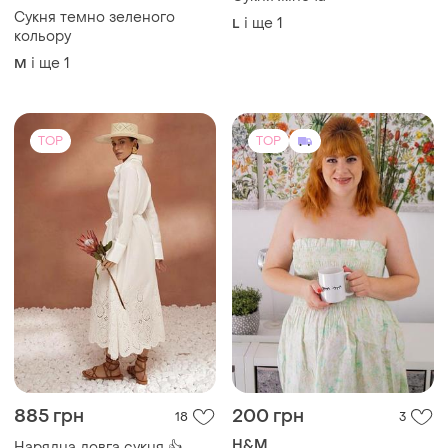
Сукня темно зеленого
і ще
1
L
кольору
і ще
1
M
TOP
TOP
885 грн
200 грн
18
3
H&M
Нарядна довга сукня 👍