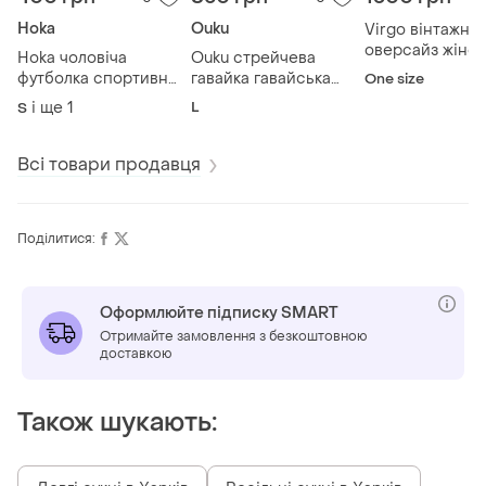
Hoka
Ouku
Virgo вінтажне
оверсайз жіно
Hoka чоловіча
Ouku стрейчева
плаття - худі ma
футболка спортивна
гавайка гавайська
One size
italy oversized
/ бігова s/l
сорочка л
і ще
1
L
S
Всі товари продавця
Поділитися:
Оформлюйте підписку SMART
Отримайте замовлення з безкоштовною
доставкою
Також шукають: