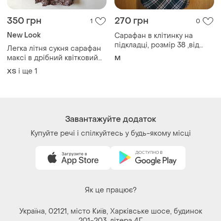
350 грн
270 грн
1
0
New Look
Сарафан в клітинку на
підкладці, розмір 38 ,від
Легка літня сукня сарафан
avanti
максі в дрібний квітковий
M
принт new look розмір s / xs
і ще
1
ХS
/ 36 / 8
Завантажуйте додаток
Купуйте речі і спілкуйтесь у будь-якому місці
Як це працює?
Україна, 02121, місто Київ, Харківське шосе, будинок
201-203, літера 4Г