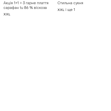
Акція 1+1 = 3 гарне плаття
Стильна сукня
сарафан tu 86 % вiскоза
і ще
1
XXL
XXL