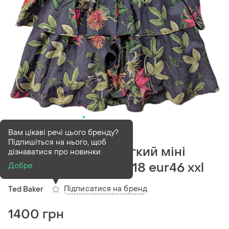
В наявності
1 шт
Вам цікаві речі цього бренду?
Підпишіться на нього, щоб
Ted baker london легкий міні
дізнаватися про новинки
сарафан жіночий uk18 eur46 xxl
Добре
Підписатися на бренд
Ted Baker
1400 грн