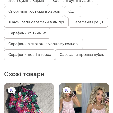
Довгі сукні в Харків
Весільні сукні в Харків
Спортивні костюми в Харків
Одяг
Жіночі легкі сарафани в дніпрі
Сарафани Греція
Сарафани клітина 38
Сарафани з екокожі в чорному кольорі
Сарафани довгі в горох
Сарафани прошва дубль
Схожі товари