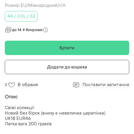
Розмір EU/Міжнародний/UA
44 / XXL / 52
до 14 ₴ бонусних
Купити
Додати до кошика
В обране
Поставити запитання
3
Опис
Свіжі колекції
Новий без бірок (внизу є невеличка царапінка)
UK18 EUR46
Легка вага 200 грамів