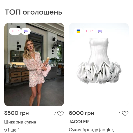
ТОП оголошень
TOP
TOP
3500 грн
5000 грн
7
1
JACQLER
Шикарна сукня
Сукня бренду jacqler,
і ще
1
S