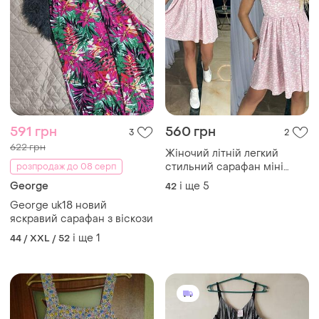
591 грн
560 грн
3
2
622 грн
Жіночий літній легкий
стильний сарафан міні
розпродаж до 08 серп
довжини на бретелях
George
і ще
5
42
George uk18 новий
яскравий сарафан з віскози
і ще
1
44 / XXL / 52