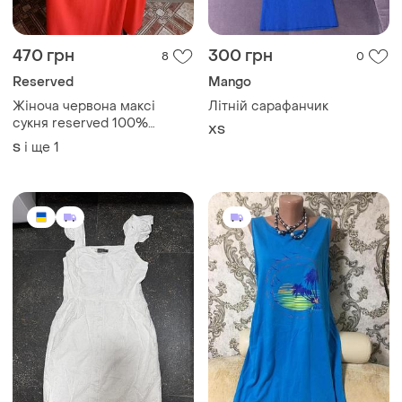
470 грн
300 грн
8
0
Reserved
Mango
Жіноча червона максі
Літній сарафанчик
сукня reserved 100%
ХS
віскоза довгий сарафан на
і ще
1
S
бретелях розмір с м