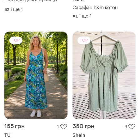
Сарафан h&m котон
і ще
1
52
і ще
1
XL
TOP
TOP
155 грн
350 грн
1
4
TU
Shein