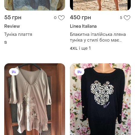
55 грн
450 грн
0
5
Review
Linea Italiana
Туніка плаття
Блакитна італійська лляна
туніка у стилі бохо має
S
вільний крій та зручні
і ще
1
4XL
кишені великий розмір