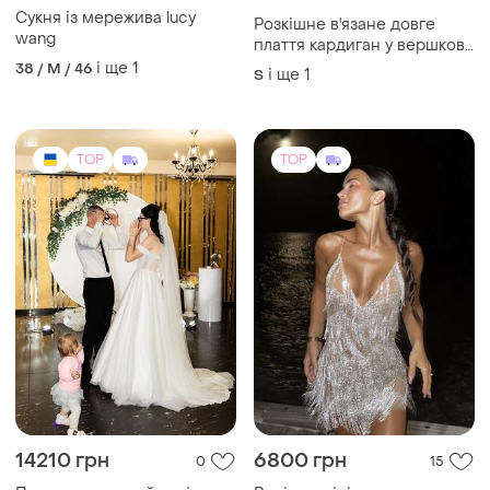
Сукня із мережива lucy
Розкішне в'язане довге
wang
плаття кардиган у вершково
карамельному кольорі в
і ще
1
38 / M / 46
і ще
1
S
розмірах xs,s і м
TOP
TOP
14210 грн
6800 грн
0
15