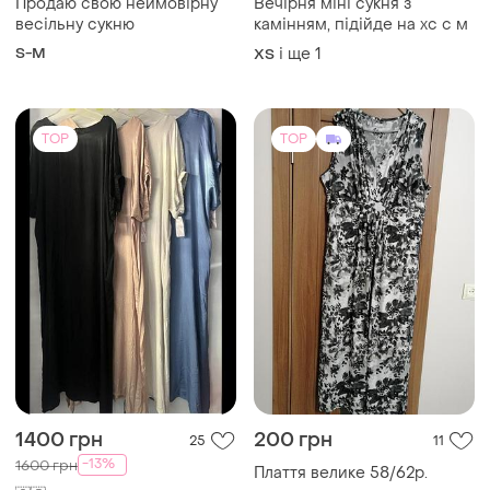
Продаю свою неймовірну
Вечірня міні сукня з
весільну сукню
камінням, підійде на хс с м
S-M
і ще
1
ХS
TOP
TOP
1400 грн
200 грн
25
11
-13%
1600 грн
Плаття велике 58/62р.