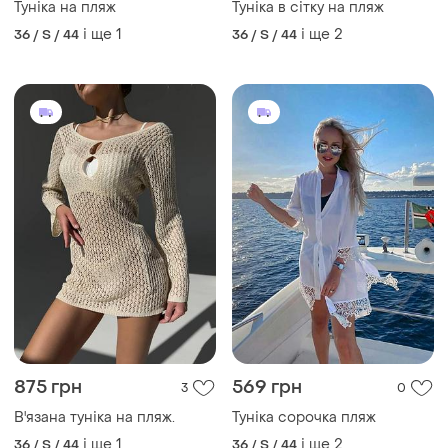
Туніка на пляж
Туніка в сітку на пляж
і ще
1
і ще
2
36 / S / 44
36 / S / 44
875 грн
569 грн
3
0
В'язана туніка на пляж.
Туніка сорочка пляж
і ще
1
і ще
2
36 / S / 44
36 / S / 44