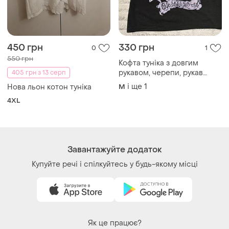
450 грн
330 грн
0
1
550 грн
Кофта туніка з довгим
рукавом, черепи, рукав
405 грн з 13 серп
сітка
і ще
1
Нова льон котон туніка
M
4XL
Завантажуйте додаток
Купуйте речі і спілкуйтесь у будь-якому місці
Як це працює?