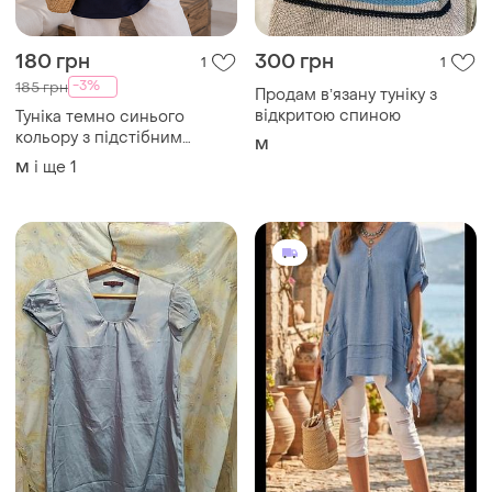
180 грн
300 грн
1
1
-3%
185 грн
Продам вʼязану туніку з
відкритою спиною
Туніка темно синього
кольору з підстібним
M
рукавом
і ще
1
M