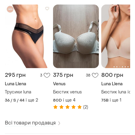
295 грн
375 грн
800 грн
3
38
Luna Llena
Venus
Luna Llena
Трусики luna
Бюстик venus
Бюстик luna ісп
і ще
2
і ще
4
і ще
1
36 / S / 44
80D
75B
(2)
Всі товари продавця