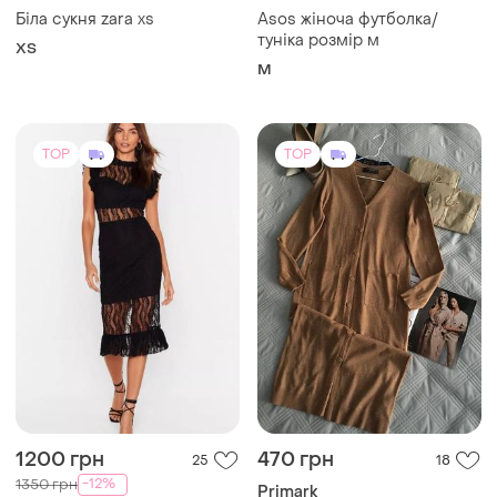
Біла сукня zara xs
Asos жіноча футболка/
туніка розмір м
ХS
M
TOP
TOP
1200 грн
470 грн
25
18
-12%
1350 грн
Primark