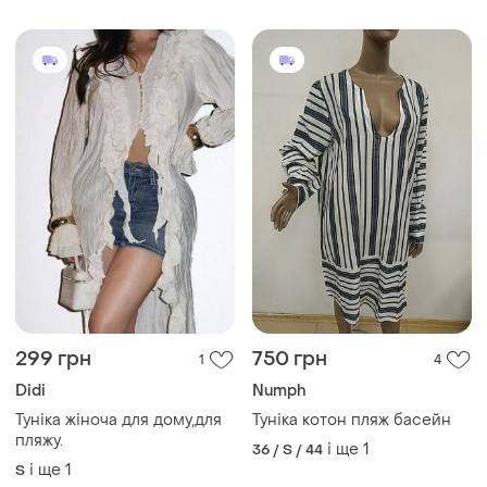
299 грн
750 грн
1
4
Didi
Numph
Туніка жіноча для дому,для
Туніка котон пляж басейн
пляжу.
і ще
1
36 / S / 44
і ще
1
S