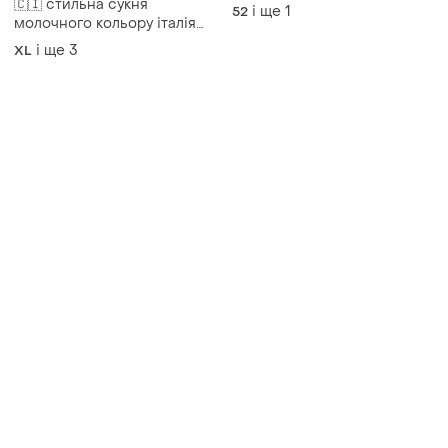
🇨🇮 стильна сукня
і ще
1
52
молочного кольору італія
🇨🇮
і ще
3
XL