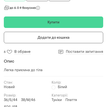
до 6.0 ₴ бонусних
Купити
Додати до кошика
В обране
Поставити запитання
6
Опис
Легка приємна до тіла
Стан:
Колір:
Новий
Білий
Розмір:
Категорії:
36/S/44
38/M/46
Туніки
Плаття
40/L/48