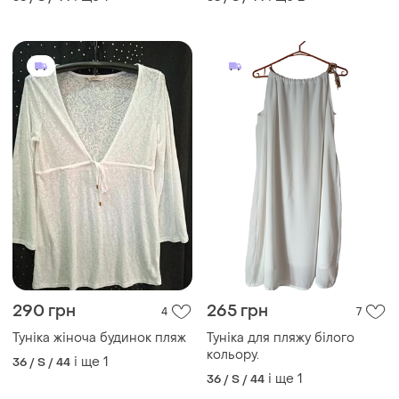
290 грн
265 грн
4
7
Туніка жіноча будинок пляж
Туніка для пляжу білого
кольору.
і ще
1
36 / S / 44
і ще
1
36 / S / 44