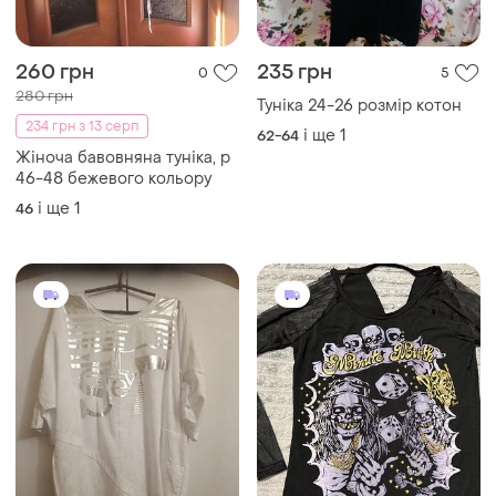
260 грн
235 грн
0
5
280 грн
Туніка 24-26 розмір котон
234 грн з 13 серп
і ще
1
62-64
Жіноча бавовняна туніка, р
46-48 бежевого кольору
і ще
1
46