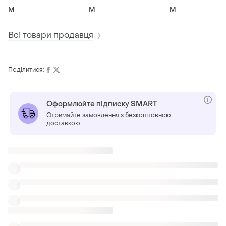
жіночий
м
M
M
M
Всі товари продавця
Поділитися:
Оформлюйте підписку SMART
Отримайте замовлення з безкоштовною
доставкою