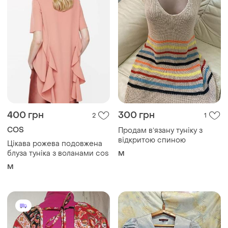
400 грн
300 грн
2
1
COS
Продам вʼязану туніку з
відкритою спиною
Цікава рожева подовжена
блуза туніка з воланами cos
M
M