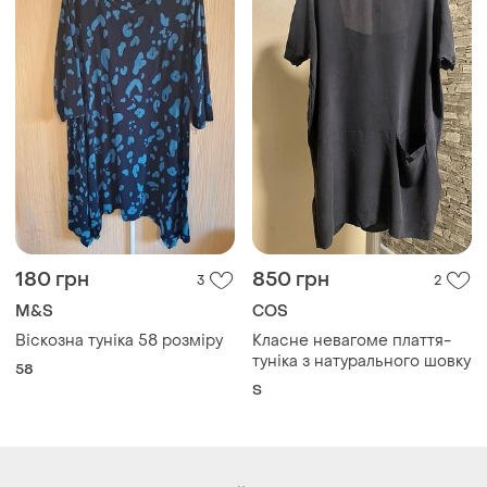
180 грн
850 грн
3
2
M&S
COS
Віскозна туніка 58 розміру
Класне невагоме плаття-
туніка з натурального шовку
58
S