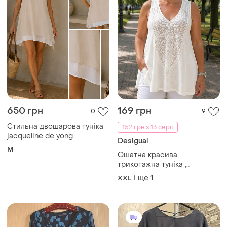
650 грн
169 грн
0
9
Стильна двошарова туніка
152 грн з 13 серп
jacqueline de yong.
Desigual
M
Ошатна красива
трикотажна туніка ,
оздоблена орнаментом,
і ще
1
XXL
батал