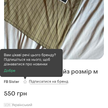
Вам цікаві речі цього бренду?
Підпишіться на нього, щоб
В наявності
1 шт
дізнаватися про новинки
Сукня туніка оверсайз розмір м
Добре
Підписатися на бренд
FB Sister
550 грн
🇺🇦 Український