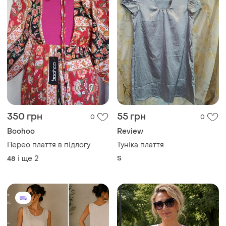
350 грн
55 грн
0
0
Boohoo
Review
Перео плаття в підлогу
Туніка плаття
і ще
2
S
48