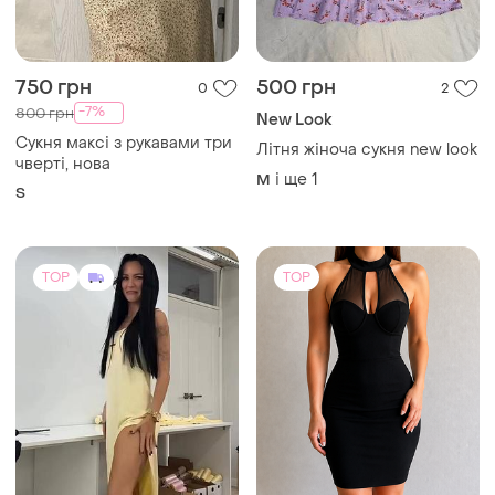
750 грн
500 грн
0
2
-7%
800 грн
New Look
Сукня максі з рукавами три
Літня жіноча сукня new look
чверті, нова
і ще
1
M
S
TOP
TOP