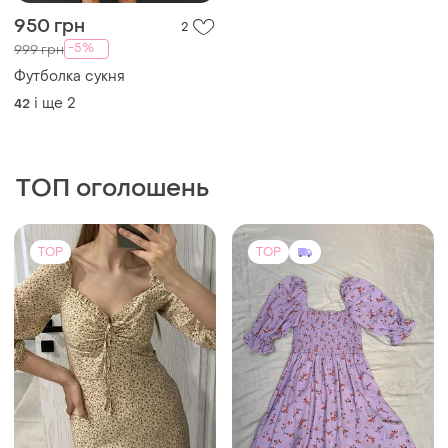
950 грн
2
-5%
999 грн
Футболка сукня
і ще
2
42
ТОП оголошень
TOP
TOP