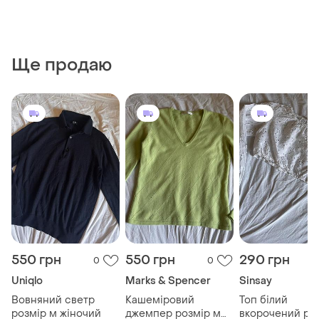
Ще продаю
550 грн
550 грн
290 грн
0
0
Uniqlo
Marks & Spencer
Sinsay
Вовняний светр
Кашеміровий
Топ білий
розмір м жіночий
джемпер розмір м
вкорочений ро