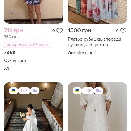
712 грн
1500 грн
0
0
750 грн
Платье рубашка. впереди
пуговицы. 5 цветов.
розпродаж до 09 серп
размеры есть. ткань коттон
ZARA
і ще
1
One size
Сукня zara
ХS
TOP
TOP