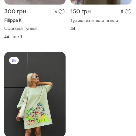
300 грн
150 грн
6
5
Filippa K
Туника женская новая
Сорочка туніка
44
і ще
1
44