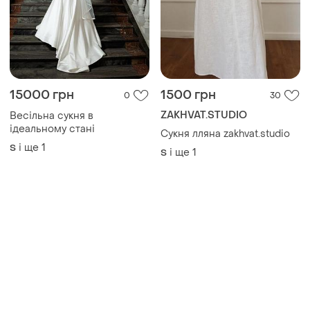
15000 грн
1500 грн
0
30
ZAKHVAT.STUDIO
Весільна сукня в
ідеальному стані
Сукня лляна zakhvat.studio
і ще
1
S
і ще
1
S