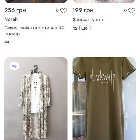
256 грн
199 грн
0
0
Norah
Жіноча туніка
Сукня туніка спортивна 44
і ще
1
42
розмір
44