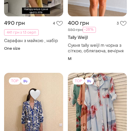
490 грн
400 грн
4
3
-28%
550 грн
441 грн з 13 серп
Tally Weijl
Сарафан з майкою , набір
Сукня tally weijl m чорна з
One size
сіткою, облягаюча, вечірня
M
TOP
TOP