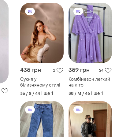
435 грн
359 грн
2
24
Сукня у
Комбінезон легкий
білизняному стилі
на літо
і ще
1
і ще
1
36 / S / 44
38 / M / 46