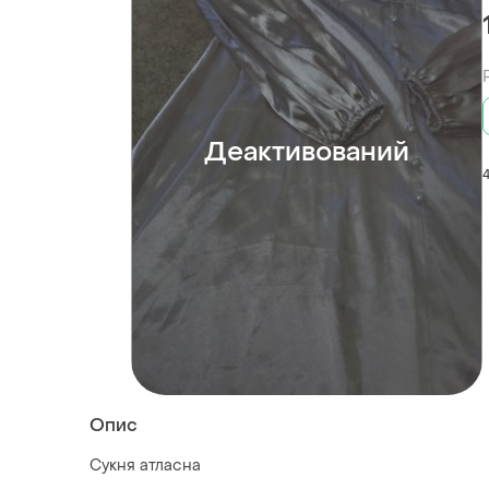
Деактивований
Опис
Сукня атласна