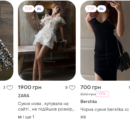
TOP
TOP
1900 грн
700 грн
3
8
1
-13%
800 грн
ZARA
Bershka
Сукня нова , купувала на
сайті , не підійшов розмір,
Чорна сукня bershka хс
дуже гарна 😍
і ще
1
M
ХS