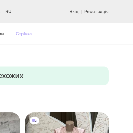
RU
Вхід
|
Реєстрація
ки
Стрічка
 схожих