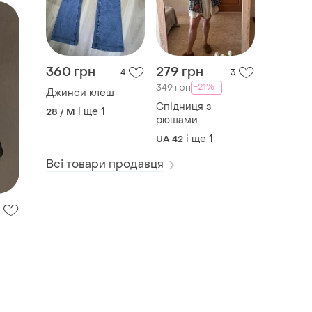
360 грн
279 грн
4
3
-21%
349 грн
Джинси клеш
Спідниця з
і ще
1
28 / M
рюшами
і ще
1
UA 42
Всі товари продавця