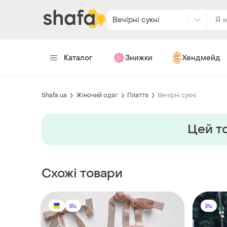
Вечірні сукні
Каталог
Знижки
Хендмейд
Shafa.ua
Жіночий одяг
Плаття
Вечірні сукні
Цей то
Схожі товари