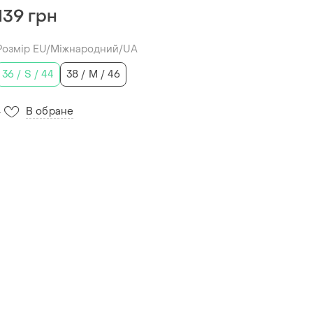
139 грн
Розмір EU/Міжнародний/UA
36 / S / 44
38 / M / 46
В обране
4