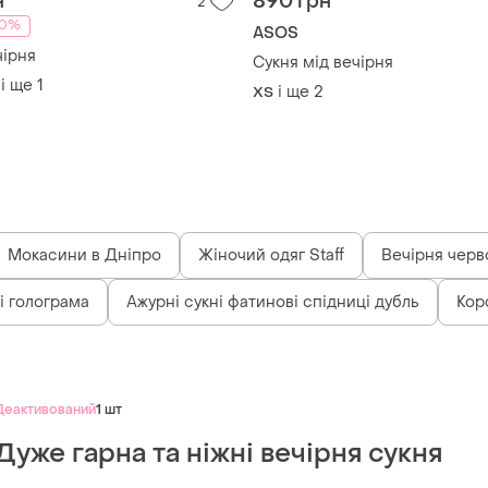
н
890 грн
2
10%
ASOS
чірня
Сукня мід вечірня
і ще
1
і ще
2
ХS
Мокасини в Дніпро
Жіночий одяг Staff
Вечірня черво
і голограма
Ажурні сукні фатинові спідниці дубль
Кор
Деактивований
1 шт
Дуже гарна та ніжні вечірня сукня