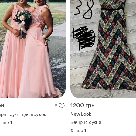
рн
1200 грн
9
New Look
ірні, сукні для дружок
Вечірня сукня
і ще
1
і ще
1
S