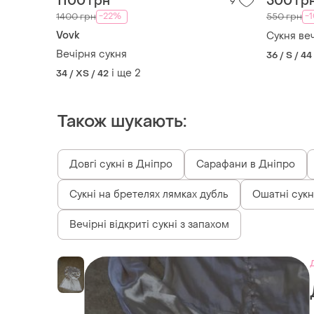
1100 грн
500 гр
9
-22%
-
1400 грн
550 грн
Vovk
Сукня ве
Вечірня сукня
36 / S / 44
і ще
2
34 / XS / 42
Також шукають:
Довгі сукні в Дніпро
Сарафани в Дніпро
Сукні на бретелях лямках дубль
Ошатні сукн
Вечірні відкриті сукні з запахом