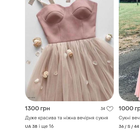
1300 грн
1000 г
34
Дуже красива та ніжна вечірня сукня
Сукні веч
і ще
16
UA 38
36 / S / 44