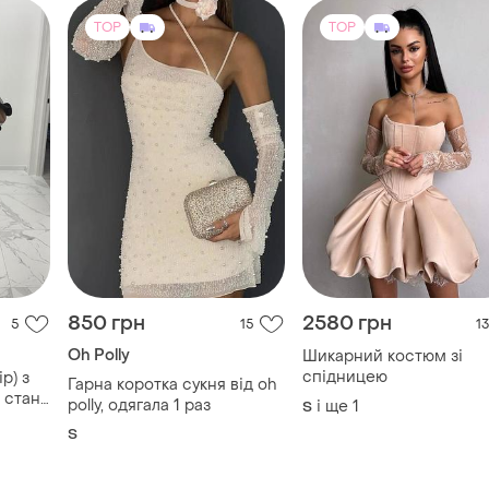
TOP
TOP
850 грн
2580 грн
5
15
13
Oh Polly
Шикарний костюм зі
спідницею
р) з
Гарна коротка сукня від oh
 стан
polly, одягала 1 раз
і ще
1
S
S