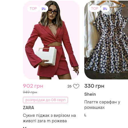
TOP
TOP
902 грн
330 грн
26
949 грн
Shein
розпродаж до 08 серп
Плаття сарафан у
ромашках
ZARA
L
Сукня піджак з вирізом на
животі zara m рожева