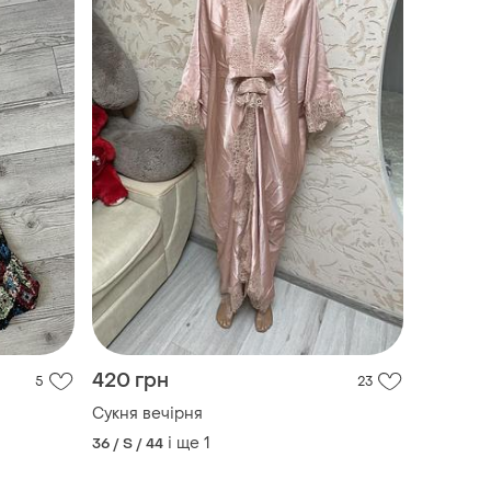
420 грн
5
23
Сукня вечірня
і ще
1
36 / S / 44