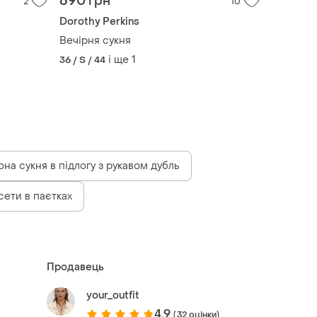
690 грн
2
10
Dorothy Perkins
Вечірня сукня
і ще
1
36 / S / 44
на сукня в підлогу з рукавом дубль
сети в паєтках
Продавець
your_outfit
4.9
(32 оцінки)