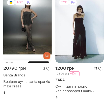
TOP
TOP
20790 грн
1200 грн
2
13
-4%
1250 грн
Santa Brands
ZARA
Вечірня сукня santa sparkle
maxi dress
Сукня zara з чорної
напівпрозорої тканини.
S
виріз у формі серця,
S
відкриті плечі, вбудований
бралет-корсет.