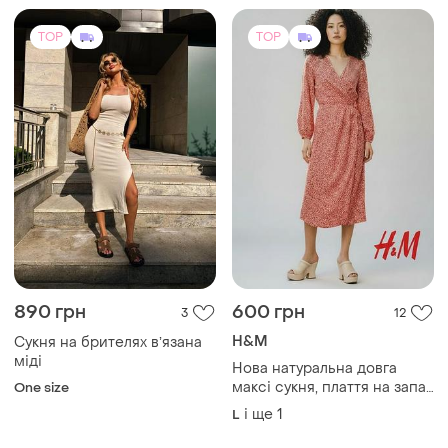
TOP
TOP
890 грн
600 грн
3
12
H&M
Сукня на брителях вʼязана
міді
Нова натуральна довга
максі сукня, плаття на запах
One size
від h&m.
і ще
1
L