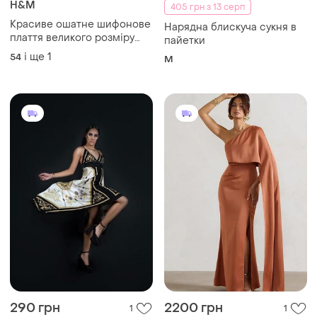
H&M
405 грн з 13 серп
Красиве ошатне шифонове
Нарядна блискуча сукня в
плаття великого розміру
пайетки
батал
і ще
1
54
M
290 грн
2200 грн
1
1