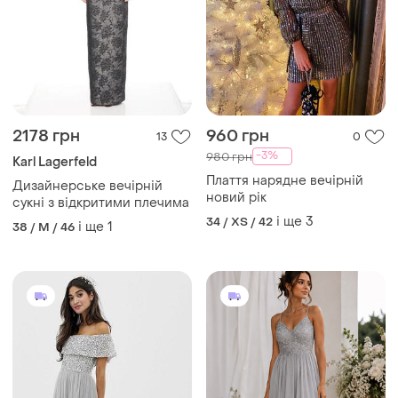
2178 грн
960 грн
13
0
-3%
980 грн
Karl Lagerfeld
Плаття нарядне вечірній
Дизайнерське вечірній
новий рік
сукні з відкритими плечима
і ще
3
34 / XS / 42
і ще
1
38 / M / 46