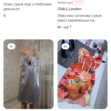
-56%
5000 грн
Нова сукня міді з глибоким
декольте
Club L London
S
Люксова сатинова сукня
максі карамельна на
фотосесію club l london
і ще
1
M