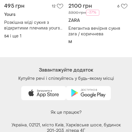
495 грн
2100 грн
12
6
-37%
3300 грн
Yours
ZARA
Розкішна міді сукня з
відкритими плечима yours
Елегантна вечірня сукня
26-28 батал плюс сайз
zara / коричнева
і ще
1
54
M
Завантажуйте додаток
Купуйте речі і спілкуйтесь у будь-якому місці
Як це працює?
Україна, 02121, місто Київ, Харківське шосе, будинок
201-203, літера 4Г