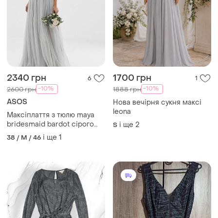
2340 грн
1700 грн
6
1
-10%
-10%
2600 грн
1888 грн
ASOS
Нова вечірня сукня максі
leona
Максіплаття з тюлю maya
bridesmaid bardot сірого
і ще
2
S
кольору з ніжними
і ще
1
38 / M / 46
паєтками в тон