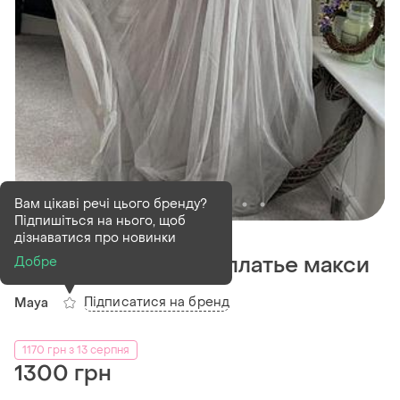
Вам цікаві речі цього бренду?
Підпишіться на нього, щоб
В наявності
1 шт
дізнаватися про новинки
Нарядное тюлевое платье макси
Добре
Підписатися на бренд
Maya
1170 грн з 13 серпня
1300 грн