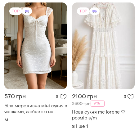
асиметричний низ із
розрізами.
TOP
TOP
570 грн
2100 грн
5
3
-9%
2300 грн
Біла мереживна міні сукня з
чашками, зав'язкою на
Нова сукня mc lorene 🤍
грудях та прозорими
розмір s/m
M
бретелями
і ще
1
S