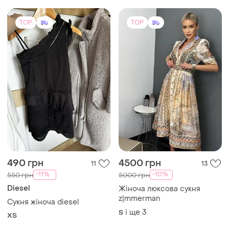
TOP
TOP
490 грн
4500 грн
11
13
-11%
-10%
550 грн
5000 грн
Diesel
Жіноча люксова сукня
z|mmеrmаn
Сукня жіноча diesel
і ще
3
S
ХS