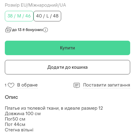
Розмір EU/Міжнародний/UA
38 / M / 46
40 / L / 48
до 13 ₴ бонусних
Купити
Додати до кошика
В обране
Поставити запитання
1
Опис
Платье из тюлевой ткани, в идеале размер 12
Довжина 100 см
Пог50 см
Пот 44см
Стегна вільні