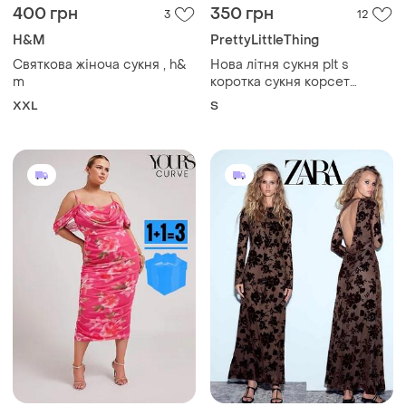
400 грн
350 грн
3
12
H&M
PrettyLittleThing
Святкова жіноча сукня , h&
Нова літня сукня plt s
m
коротка сукня корсет
шифонова сукня корсетна
XXL
S
плаття з принтом