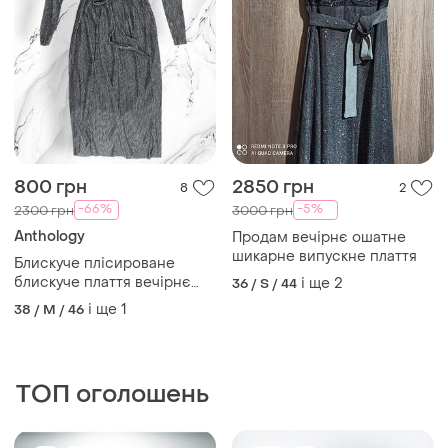
800 грн
2850 грн
8
2
-66%
-5%
2300 грн
3000 грн
Anthology
Продам вечірнє ошатне
шикарне випускне плаття
Блискуче плісироване
блискуче плаття вечірнє
і ще
2
36 / S / 44
ошатне
і ще
1
38 / M / 46
ТОП оголошень