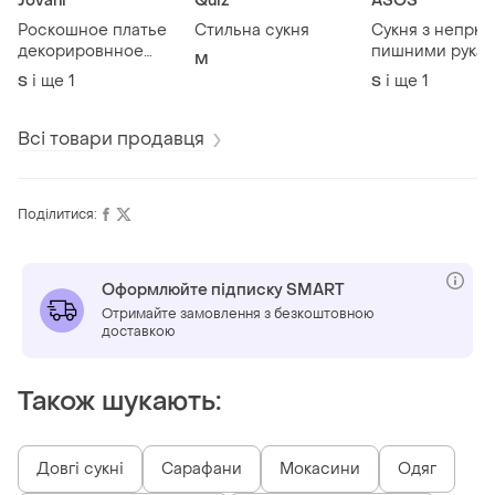
Jovani
Quiz
ASOS
Роскошное платье
Стильна сукня
Сукня з непркн
декорировнное
пишними рука
M
пайетками
asos disign
і ще
1
і ще
1
S
S
Всі товари продавця
Поділитися:
Оформлюйте підписку SMART
Отримайте замовлення з безкоштовною
доставкою
Також шукають:
Довгі сукні
Сарафани
Мокасини
Одяг