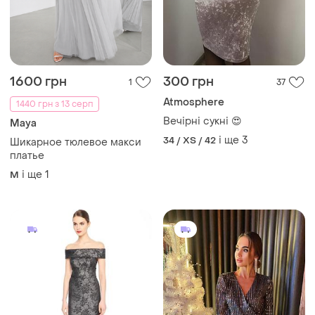
1600 грн
300 грн
1
37
Atmosphere
1440 грн з 13 серп
Вечірні сукні 😍
Maya
і ще
3
34 / XS / 42
Шикарное тюлевое макси
платье
і ще
1
M