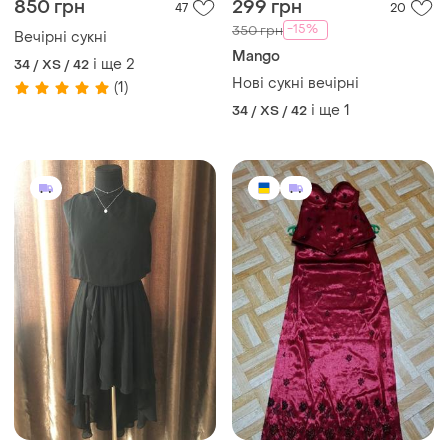
850 грн
299 грн
47
20
-15%
350 грн
Вечірні сукні
Mango
і ще
2
34 / XS / 42
Нові сукні вечірні
(1)
і ще
1
34 / XS / 42