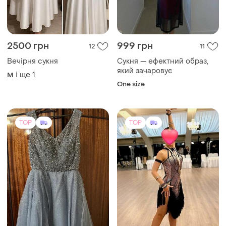
2500 грн
999 грн
12
11
Вечірня сукня
Сукня — ефектний образ,
який зачаровує
і ще
1
M
One size
TOP
TOP