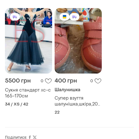
5500 грн
400 грн
0
0
Шалунишка
Сукня стандарт хс-с
165-170см
Супер взуття
шалунішка,шкіра,20
34 / XS / 42
р)
22
Поділитися: