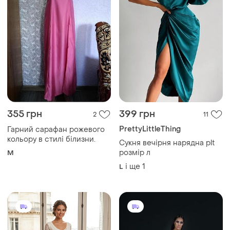
355 грн
399 грн
2
11
PrettyLittleThing
Гарний сарафан рожевого
кольору в стилі білизни.
Сукня вечірня нарядна plt
розмір л
M
і ще
1
L