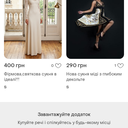
400 грн
290 грн
0
1
Фірмова,святкова сукня в
Нова сукня міді з глибоким
ідеалі!!!
декольте
S
S
Завантажуйте додаток
Купуйте речі і спілкуйтесь у будь-якому місці