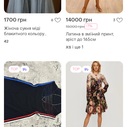
1700 грн
14000 грн
6
3
-7%
15000 грн
Жіноча сукня міді
блакитного кольору
Латина в зміїний принт,
розшита паєтками 42 р.
зріст до 165см
42
і ще
1
ХS
TOP
TOP