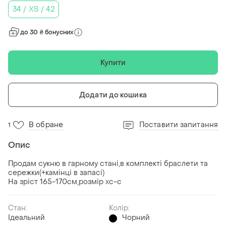
34 / XS / 42
до 30 ₴ бонусних
Купити
Додати до кошика
В обране
Поставити запитання
1
Опис
Продам сукню в гарному стані,в комплекті браслети та
сережки(+камінці в запасі)
На зріст 165-170см,розмір хс-с
Стан:
Колір:
Ідеальний
Чорний