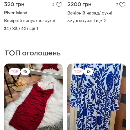
320 грн
2200 грн
5
7
River Island
Вечірній наряд/ сукні
Вечірній випускної сукні
і ще
2
32 / XXS / 40
і ще
1
34 / XS / 42
ТОП оголошень
TOP
TOP