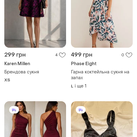
299 грн
499 грн
4
0
Karen Millen
Phase Eight
Брендова сукня
Гарна коктейльна сукня на
запах
ХS
і ще
1
L