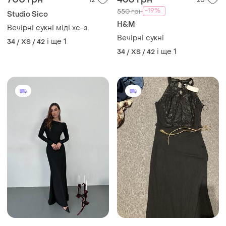
12
20
-19%
550 грн
Studio Sico
H&M
Вечірні сукні міді хс-з
Вечірні сукні
і ще
1
34 / XS / 42
і ще
1
34 / XS / 42