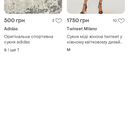
500 грн
1750 грн
3
10
Adidas
Twinset Milano
Оригінальна спортивна
Сукня міді жіноча twinset у
сукня adidas
ніжному квітковому дизайні
m
і ще
1
M
S