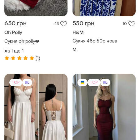
650 грн
550 грн
43
10
Oh Polly
H&M
Сукня 48р 50р нова
Сукня oh polly❤️
M
і ще
1
ХS
(1)
TOP
TOP