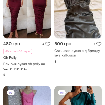
480 грн
500 грн
4
1
Сатинова сукня від бренду
456 грн з 13 серп
layal diffusion
Oh Polly
S
Вечірня сукня oh polly на
одне плече з
драпіруванням | uk 10 / eu
S
38