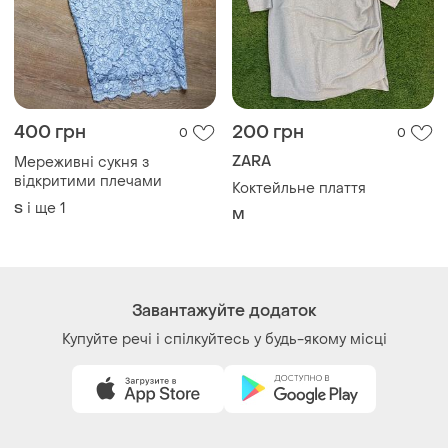
400 грн
200 грн
0
0
ZARA
Мереживні сукня з
відкритими плечами
Коктейльне плаття
і ще
1
S
M
Завантажуйте додаток
Купуйте речі і спілкуйтесь у будь-якому місці