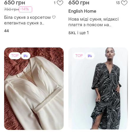
650 грн
650 грн
1
13
-14%
750 грн
English Home
Біла сукня з корсетом 🤍
Нова міді сукня, мідаксі
елегантна сукня з
плаття з поясом на
корсетним верхом,
гудзиках, великий розмір,
44
і ще
1
5XL
повітряними рукавами та
батал.
спідницею. ідеально
підійде для особливих
подій. 📏 розмір: 44
TOP
TOP