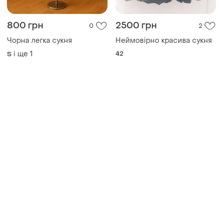
800 грн
2500 грн
0
2
Чорна легка сукня
Неймовірно красива сукня
і ще
1
42
S