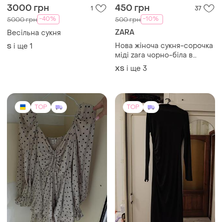
3000 грн
450 грн
1
37
-40%
-10%
5000 грн
500 грн
ZARA
Весільна сукня
Нова жіноча сукня-сорочка
і ще
1
S
міді zara чорно-біла в
геометричний принт з
і ще
3
ХS
об'ємними рукавами xs-l
42-48
TOP
TOP