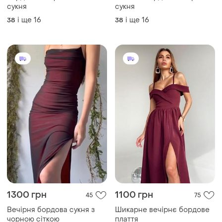
сукня
сукня
і ще
16
і ще
16
38
38
1300 грн
1100 грн
45
75
Вечірня бордова сукня з
Шикарне вечірнє бордове
чорною сіткою
плаття