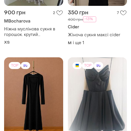
900 грн
350 грн
2
7
-13%
400 грн
MBocharova
Cider
Ніжна муслінова сукня в
горошок. крутий
Жіноча сукня максі cider
український бренд
ХS
і ще
1
M
mbocharova в розмірі хс
підійде і на с
TOP
TOP