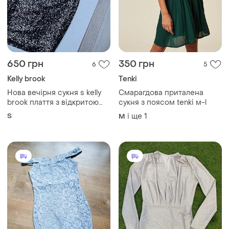
650 грн
350 грн
6
5
Kelly brook
Tenki
Нова вечірня сукня s kelly
Смарагдова приталена
brook плаття з відкритою
сукня з поясом tenki м-l
спиною блискуча сукня
S
і ще
1
M
коротке плаття в паєтках