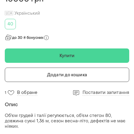
🇺🇦 Український
40
до 30 ₴ бонусних
Купити
Додати до кошика
В обране
Поставити запитання
1
Опис
Об'єм грудей і талії регулюється, об'єм стегон 80,
довжина сукні 1,36 м, сезон весна-літо, дефектів не має
ніяких.