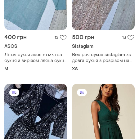
400 грн
500 грн
12
13
ASOS
Sistaglam
Літня сукня asos m м’ятна
Вечірня сукня sistaglam xs
сукня з вирізом лляна сукня
довга сукня з розрізом на
з накладними кишенями
нозі святкова сукня в
M
ХS
сукня з вирізом на спині з
паєтках плаття маленького
льоном
розміру з декольте