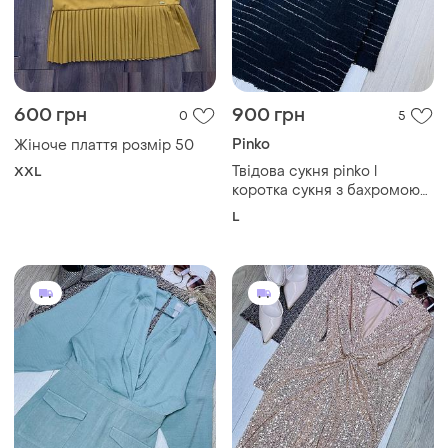
600 грн
900 грн
0
5
Pinko
Жіноче плаття розмір 50
Твідова сукня pinko l
XXL
коротка сукня з бахромою
сукня з бантом розшитим
L
бісером