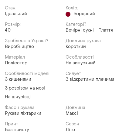
Стан:
Колір:
Ідеальний
Бордовий
Розмір:
Категорії:
40
Вечірні сукні
Плаття
Зроблено в Україні?
Довжина рукава
Виробництво
Короткий
Матеріал
Особливості
Поліестер
На випускний
Особливості моделі
Силует
З кишенями
З відкритими плечима
З розрізом на нозі
На шнурівці
Фасон рукава
Довжина
Рукави ліхтарики
Максі
Принт
Сезон
Без принту
Літо