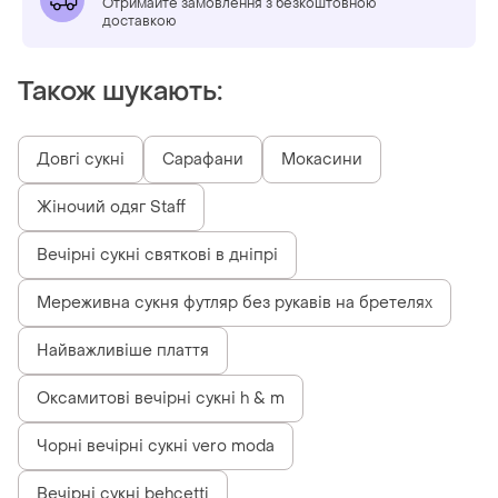
Отримайте замовлення з безкоштовною
доставкою
Також шукають:
Довгі сукні
Сарафани
Мокасини
Жіночий одяг Staff
Вечірні сукні святкові в дніпрі
Мереживна сукня футляр без рукавів на бретелях
Найважливіше плаття
Оксамитові вечірні сукні h & m
Чорні вечірні сукні vero moda
Вечірні сукні behcetti