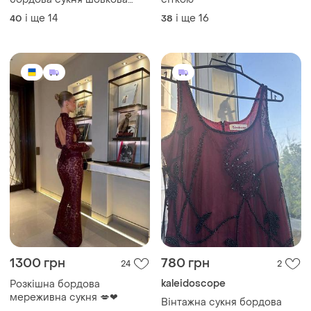
сукня бордо довга сукня
і ще
14
і ще
16
40
38
бургунді
1300 грн
780 грн
24
2
kaleidoscope
Розкішна бордова
мереживна сукня 💋❤
Вінтажна сукня бордова