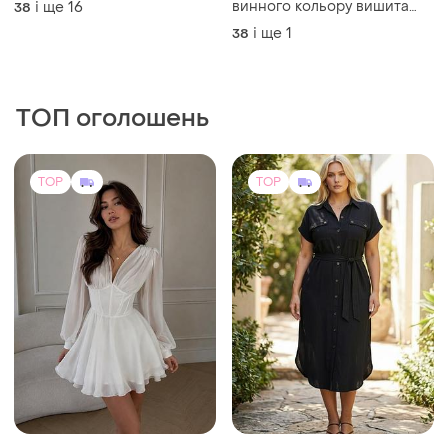
винного кольору вишита
і ще
16
38
бісером
і ще
1
38
ТОП оголошень
TOP
TOP