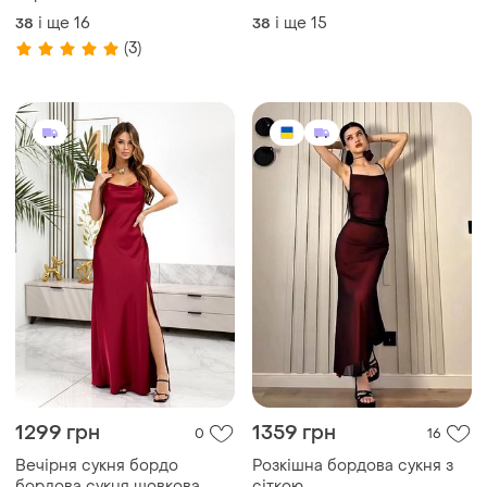
і ще
16
і ще
15
38
38
(3)
1299 грн
1359 грн
0
16
Вечірня сукня бордо
Розкішна бордова сукня з
бордова сукня шовкова
сіткою