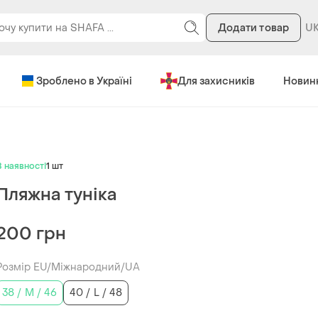
Додати товар
Зроблено в Україні
Для захисників
Новин
В наявності
1 шт
Пляжна туніка
200 грн
Розмір EU/Міжнародний/UA
38 / M / 46
40 / L / 48