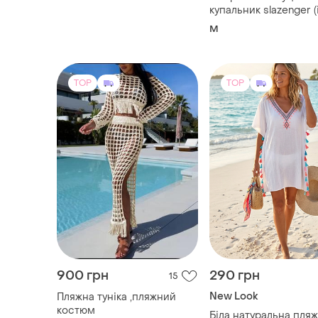
купальник slazenger (
шортиками та відкри
M
спиною)
TOP
TOP
900 грн
290 грн
15
New Look
Пляжна туніка ,пляжний
костюм
Біла натуральна пля