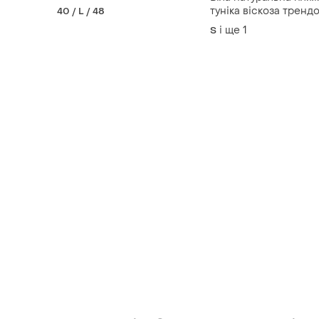
туніка віскоза тренд
40 / L / 48
стильна
і ще
1
S