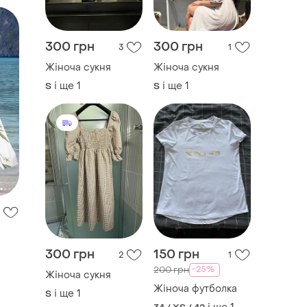
300 грн
300 грн
3
1
Жіноча сукня
Жіноча сукня
і ще
1
і ще
1
S
S
300 грн
150 грн
2
1
-25%
200 грн
Жіноча сукня
Жіноча футболка
і ще
1
S