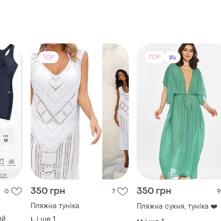
TOP
TOP
350 грн
350 грн
0
7
9
Пляжна туніка
Пляжна сукня, туніка ❤️
ий
і ще
1
L