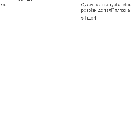
ова
Сукня плаття туніка віс
розрізи до талії пляжна
під джинси шорти лос
і ще
1
S
віскоза як нове