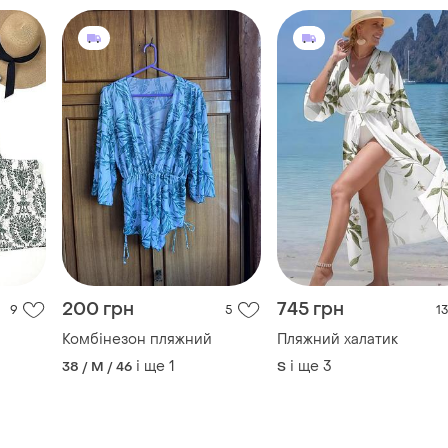
200 грн
745 грн
9
5
13
Комбінезон пляжний
Пляжний халатик
і ще
1
і ще
3
38 / M / 46
S