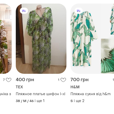
400 грн
700 грн
7
1
1
TEX
H&M
ніка з
Пляжное платье шифон l-xl
Пляжна сукня від h&m
і ще
1
і ще
2
38 / M / 46
S