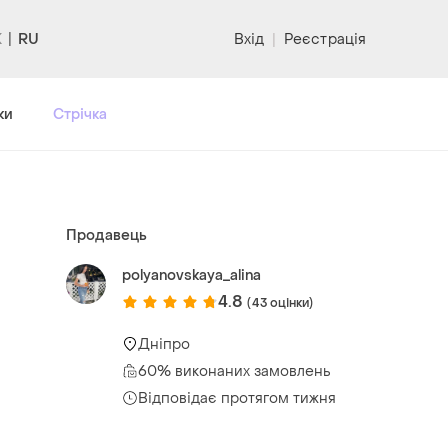
RU
Вхід
|
Реєстрація
ки
Стрічка
Продавець
polyanovskaya_alina
4.8
(43 оцінки)
Дніпро
60% виконаних замовлень
Відповідає протягом тижня