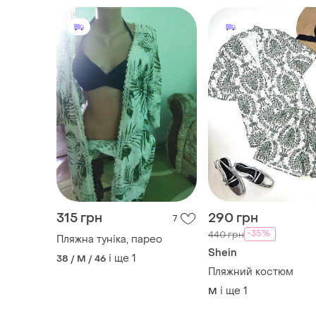
315 грн
290 грн
7
-35%
440 грн
Пляжна туніка, парео
Shein
і ще
1
38 / M / 46
Пляжний костюм
і ще
1
M