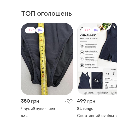
ТОП оголошень
TOP
TOP
350 грн
499 грн
3
Slazenger
Чорний купальник
Спортивний суцільн
4XL