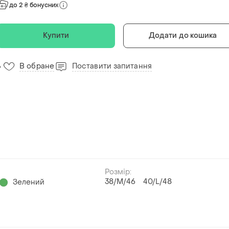
до 2 ₴ бонусних
Купити
Додати до кошика
В обране
Поставити запитання
6
Розмір:
38/M/46
40/L/48
Зелений