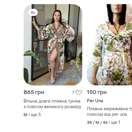
865 грн
150 грн
7
Per Una
Вільна довга пляжна туніка
з поясом великого розміру
Пляжна мереживна ту
поясом від per una
і ще
5
M
і ще
1
38 / M / 46