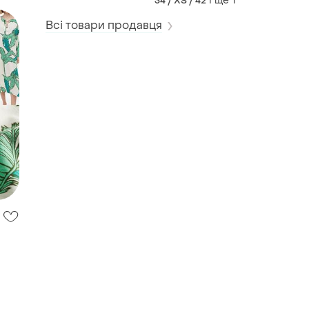
і ще
1
34 / XS / 42
Всі товари продавця