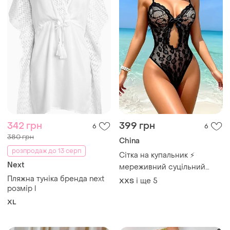
342 грн
399 грн
6
6
380 грн
China
розпродаж до 13 серп
Сітка на купальник ⚡
Next
мереживний суцільний
купальник-боді 👙
Пляжна туніка бренда next
і ще
5
XХS
напівпрозорий купальник
розмір l
сітка 🖤 леопардовий принт
XL
з бантом