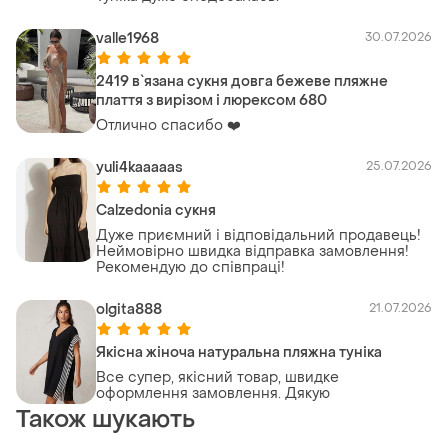
valle1968
30.07.2026
2419 в`язана сукня довга бежеве пляжне
плаття з вирізом і люрексом 680
Отлично спасибо ❤️
yuli4kaaaaas
25.07.2026
Calzedonia сукня
Дуже приємний і відповідальний продавець!
Неймовірно швидка відправка замовлення!
Рекомендую до співпраці!
olgita888
21.07.2026
Якісна жіноча натуральна пляжна туніка
Все супер, якісний товар, швидке
оформлення замовлення. Дякую
Також шукають