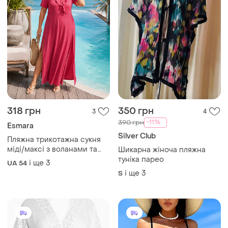
318 грн
350 грн
3
4
-11%
390 грн
Esmara
Silver Club
Пляжна трикотажна сукня
міді/максі з воланами та
Шикарна жіноча пляжна
боковими розрізами батал
туніка парео
і ще
3
UA 54
і ще
3
S