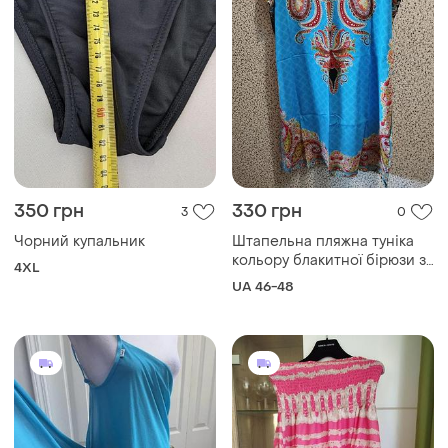
350 грн
330 грн
3
0
Чорний купальник
Штапельна пляжна туніка
кольору блакитної бірюзи зі
4XL
східним орнаментом 46/48
UA 46-48
(україна) розміру.