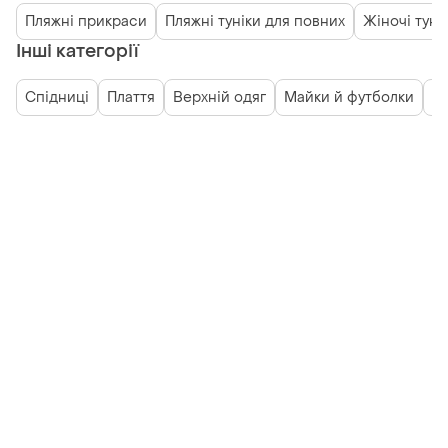
Пляжні прикраси
Пляжні туніки для повних
Жіночі тунік
Інші категорії
Спідниці
Плаття
Верхній одяг
Майки й футболки
Со