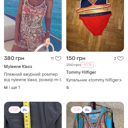
380 грн
150 грн
11
2
-40%
250 грн
Myleene Klass
Tommy Hilfiger
Пляжний ажурний ромпер
від nyleene klass, розмір m-l.
Купальник «tommy hilfiger»
і ще
1
M
S
TOP
TOP