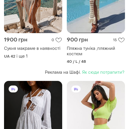
1900 грн
900 грн
0
15
Сукня макраме в наявності
Пляжна туніка ,пляжний
костюм
і ще
1
UA 42
40 / L / 48
Реклама на Шафі.
Як сюди потрапити?