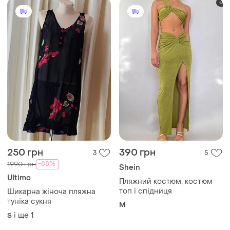
250 грн
390 грн
3
5
-88%
1990 грн
Shein
Ultimo
Пляжний костюм, костюм
топ і спідниця
Шикарна жіноча пляжна
туніка сукня
M
і ще
1
S