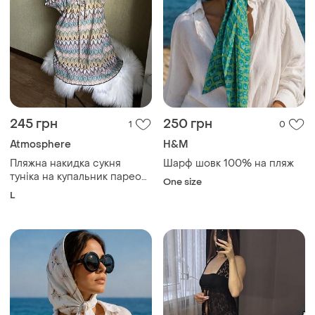
245 грн
250 грн
1
0
Atmosphere
H&M
Пляжна накидка сукня
Шарф шовк 100% на пляж
туніка на купальник парео
One size
пляжное на море пляж
L
сіточка