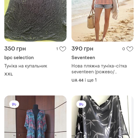
350 грн
390 грн
1
0
bpc selection
Seventeen
Туніка на купальник
Нова пляжна туніка-сітка
seventeen (рожево/
XXL
коралова) р.44-46
і ще
1
UA 44