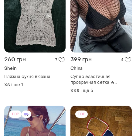
260 грн
399 грн
7
4
Shein
China
Пляжна сукня вʼязана
Супер эластичная
прозрачная сетка 🔥
і ще
1
ХS
лонгслив-туника в сетку ⚡
і ще
5
XХS
прозрачное платье-сетка
🖤 на фестиваль пляжная
вечеринка
TOP
TOP