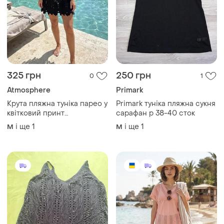
325 грн
250 грн
0
1
Atmosphere
Primark
Крута пляжна туніка парео у
Primark туніка пляжна сукня
квітковий принт
сарафан р 38-40 сток
atmosphere m l
і ще
1
і ще
1
M
M