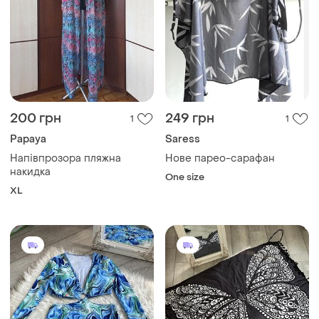
200 грн
249 грн
1
1
Papaya
Saress
Напівпрозора пляжна
Нове парео-сарафан
накидка
One size
XL