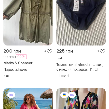
200 грн
225 грн
3
1
-10%
220 грн
F&F
Marks & Spencer
Темно-сині жіночі плавки ,
середня посадка. f&f, xl
Парео жіноче
і ще
1
XXL
L