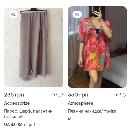
235 грн
350 грн
0
0
Accessorize
Atmosphere
Парео, шарф, палантин
Пляжна накидка/ туніка
большой
M
і ще
1
UA 48-50