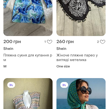
200 грн
260 грн
1
2
Shein
Shein
Пляжна сукня для купання р
Жіноче пляжне парео у
м
вигляді метелика
M
One size