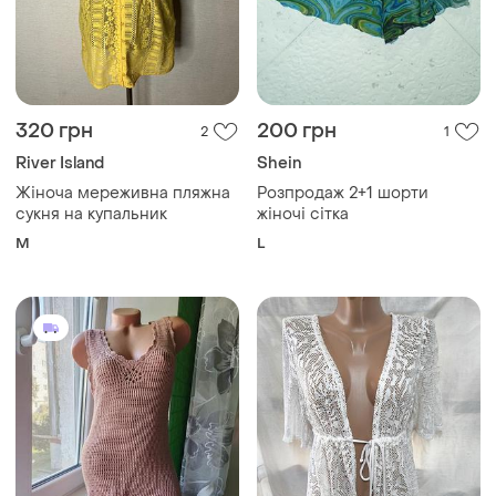
320 грн
200 грн
2
1
River Island
Shein
Жіноча мереживна пляжна
Розпродаж 2+1 шорти
сукня на купальник
жіночі сітка
M
L