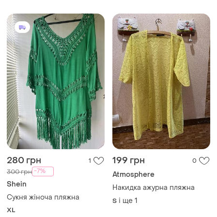
280 грн
199 грн
1
0
-7%
300 грн
Atmosphere
Shein
Накидка ажурна пляжна
Сукня жіноча пляжна
і ще
1
S
XL