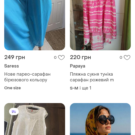
249 грн
220 грн
0
0
Saress
Papaya
Нове парео-сарафан
Пляжна сукня туніка
бірюзового кольору
сарафан рожевий m
One size
і ще
1
S-M