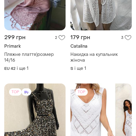
299 грн
179 грн
2
3
Primark
Catalina
Пляжне плаття)розмер
Накидка на купальник
14/16
жіноча
і ще
1
і ще
1
EU 42
S
TOP
TOP