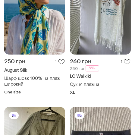
250 грн
260 грн
1
1
-8%
280 грн
August Silk
LC Waikiki
Шарф шовк 100% на пляж
широкий
Сукня пляжна
One size
XL