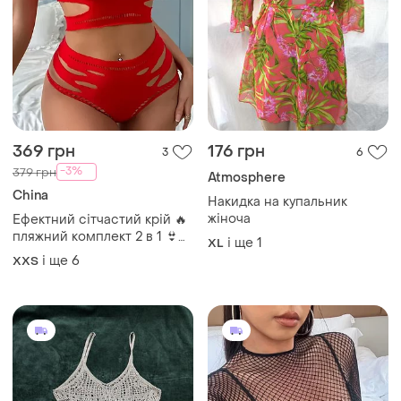
369 грн
176 грн
3
6
-3%
379 грн
Atmosphere
China
Накидка на купальник
жіноча
Ефектний сітчастий крій 🔥
пляжний комплект 2 в 1 👙
і ще
1
XL
пляжний костюм топ і
і ще
6
XХS
шорти з вирізами ✨ в’язана
накидка сітка туніка