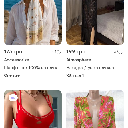
175 грн
199 грн
1
3
Accessorize
Atmosphere
Шарф шовк 100% на пляж
Накидка /туніка пляжна
One size
і ще
1
ХS