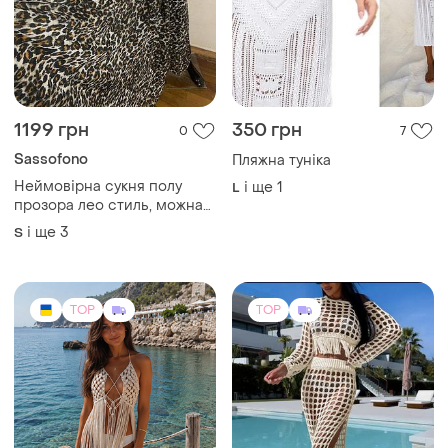
1199 грн
350 грн
0
7
Sassofono
Пляжна туніка
Неймовірна сукня полу
і ще
1
L
прозора лео стиль, можна
на пляж , люкс бренд
і ще
3
S
TOP
TOP