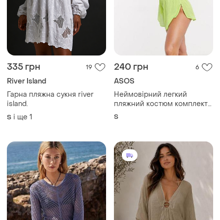
335 грн
240 грн
19
6
River Island
ASOS
Гарна пляжна сукня river
Неймовірний легкий
island.
пляжний костюм комплект
р.s asos
і ще
1
S
S