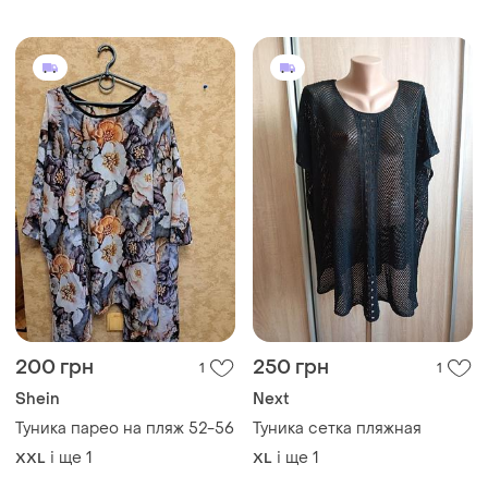
200 грн
250 грн
1
1
Shein
Next
Туника парео на пляж 52-56
Туника сетка пляжная
і ще
1
і ще
1
XXL
XL