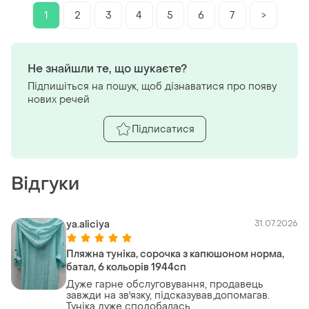
1
2
3
4
5
6
7
>
Не знайшли те, що шукаєте?
Підпишіться на пошук, щоб дізнаватися про появу
нових речей
Підписатися
Відгуки
ya.aliciya
31.07.2026
Пляжна туніка, сорочка з капюшоном норма,
батал, 6 кольорів 1944сп
Дуже гарне обслуговування, продавець
завжди на зв'язку, підсказував,допомагав.
Туніка дуже сподобалась.