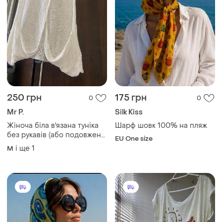
250 грн
175 грн
0
0
Mr P.
Silk Kiss
Жіноча біла в'язана туніка
Шарф шовк 100% на пляж
без рукавів (або подовжена
EU One size
майка-сітка) з
і ще
1
M
асиметричним кроєм,
драпуванням на подолі та
запахом