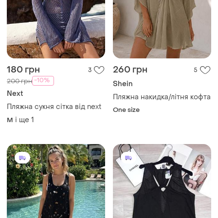
180 грн
260 грн
3
5
-10%
200 грн
Shein
Next
Пляжна накидка/літня кофта
Пляжна сукня сітка від next
One size
і ще
1
M